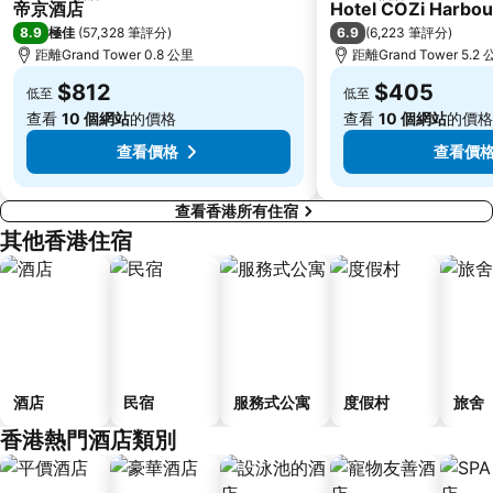
5 星級
4 星級
帝京酒店
Hotel COZi Harbou
深圳野生動物園
大梅沙海濱公園
8.9
6.9
極佳
(
57,328 筆評分
)
(
6,223 筆評分
)
皇崗口岸
鹽田區
距離Grand Tower 0.8 公里
距離Grand Tower 5.2
長洲
Lamma Island
$812
$405
低至
低至
香港屯門
Tin Hau Metro Station
查看
10 個網站
的價格
查看
10 個網站
的價格
九龍塘
金銀島酒店站
查看價格
查看價
查看香港所有住宿
其他香港住宿
酒店
民宿
服務式公寓
度假村
旅舍
香港熱門酒店類別