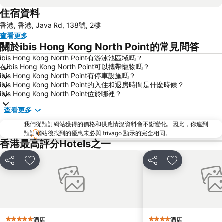
住宿資料
Mong Kok Metro Station
香港國際機場
香港, 香港, Java Rd, 138號, 2樓
南山區
東涌
查看更多
元朗
紅磡
關於ibis Hong Kong North Point的常見問答
天水圍
Wan Chai Metro Station
ibis Hong Kong North Point有游泳池區域嗎？
在ibis Hong Kong North Point可以攜帶寵物嗎？
海洋公園
深水埗區
ibis Hong Kong North Point有停車設施嗎？
黃金海岸
香港迪士尼樂園
ibis Hong Kong North Point的入住和退房時間是什麼時候？
ibis Hong Kong North Point位於哪裡？
新界
羅湖口岸
查看更多
羅湖
東門步行街
我們從預訂網站獲得的價格和供應情況資料會不斷變化。因此，你連到
North Point Metro Station
中環
預訂網站後找到的優惠未必與 trivago 顯示的完全相同。
Cheung Chau
羅湖口岸
香港最高評分Hotels之一
Sheung Wan Metro Station
Tsing Yi Metro Station
分享
放到收藏夾
分享
放到收藏夾
寶安區
九龍城
朗豪坊
Causeway Bay Metro Station
世界之窗
東九龍
龍崗區
深圳站
酒店
酒店