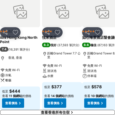
酒店
酒店
酒店
3 星級
4 星級
5 星級
分享
放到收藏夾
分享
放到收藏夾
分享
放到收藏
ibis Hong Kong North
悅來酒店
如心海景酒店暨會議
Point
8.3
8.6
很好
(
37,593 筆評分
)
極佳
(
87,163 筆
7.4
(
16,391 筆評分
)
距離Grand Tower 7.7 公
距離Grand Tower 8
里
里
香港, 香港
免費 Wi-Fi
免費 Wi-Fi
免費 Wi-Fi
游泳池
游泳池
冷氣
水療
停車場
餐廳
$377
$578
低至
低至
$444
低至
查看
11 個網站
的價格
查看
14 個網站
的價格
查看
10 個網站
的價格
查看價格
查看價格
查看價格
查看香港所有住宿