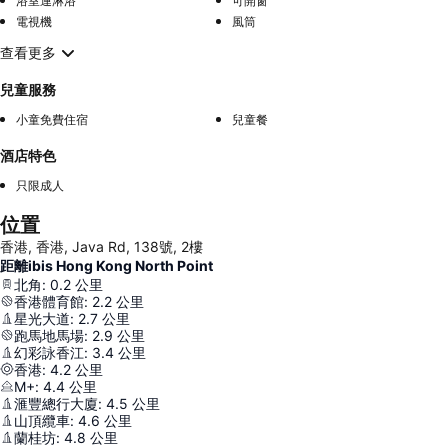
浴室連淋浴
可開窗
電視機
風筒
查看更多
兒童服務
小童免費住宿
兒童餐
酒店特色
只限成人
位置
香港, 香港, Java Rd, 138號, 2樓
距離ibis Hong Kong North Point
北角
:
0.2
公里
香港體育館
:
2.2
公里
星光大道
:
2.7
公里
跑馬地馬場
:
2.9
公里
幻彩詠香江
:
3.4
公里
香港
:
4.2
公里
M+
:
4.4
公里
滙豐總行大廈
:
4.5
公里
山頂纜車
:
4.6
公里
蘭桂坊
:
4.8
公里