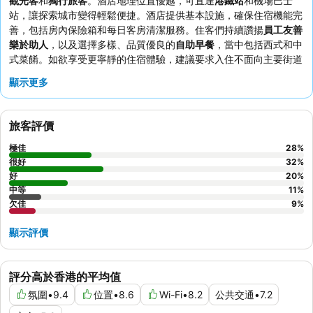
觀光客
和
獨行旅客
。酒店地理位置優越，可直達
港鐵站
和機場巴士
站，讓探索城市變得輕鬆便捷。酒店提供基本設施，確保住宿機能完
善，包括房內保險箱和每日客房清潔服務。住客們持續讚揚
員工友善
樂於助人
，以及選擇多樣、品質優良的
自助早餐
，當中包括西式和中
式菜餚。如欲享受更寧靜的住宿體驗，建議要求入住不面向主要街道
的客房。
顯示更多
旅客評價
極佳
28
%
很好
32
%
好
20
%
中等
11
%
欠佳
9
%
顯示評價
評分高於香港的平均值
氛圍
•
9.4
位置
•
8.6
Wi-Fi
•
8.2
公共交通
•
7.2