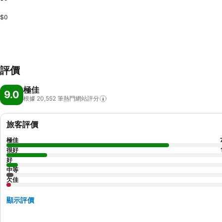
$0
評價
極佳
9.0
根據 20,552
筆熱門網站評分
旅客評價
極佳
很好
好
中等
欠佳
顯示評價