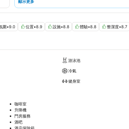
顯示更多
氛圍
•
9.0
位置
•
8.9
設施
•
8.8
體驗
•
8.8
整潔度
•
8.7
游泳池
冷氣
健身室
咖啡室
升降機
門房服務
酒吧
酒店保險箱