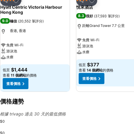
5 星級
4 星級
分享
分享
Hyatt Centric Victoria Harbour
悅來酒店
Hong Kong
8.3
很好
(
37,593 筆評分
)
9.0
極佳
(
20,552 筆評分
)
距離Grand Tower 7.7 公里
香港, 香港
免費 Wi-Fi
免費 Wi-Fi
游泳池
游泳池
水療
水療
$377
低至
$1,444
低至
查看
14 個網站
的價格
查看
11 個網站
的價格
查看價格
查看價格
價格趨勢
根據 trivago 過去 30 天的最低價格
$0
$0