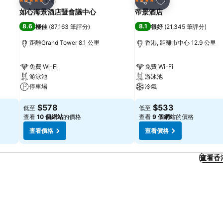
5 星級
4 星級
分享
分享
如心海景酒店暨會議中心
帝景酒店
8.6
8.1
極佳
(
87,163 筆評分
)
很好
(
21,345 筆評分
)
距離Grand Tower 8.1 公里
香港, 距離市中心 12.9 公里
免費 Wi-Fi
免費 Wi-Fi
游泳池
游泳池
停車場
冷氣
$578
$533
低至
低至
查看
10 個網站
的價格
查看
9 個網站
的價格
查看價格
查看價格
查看香