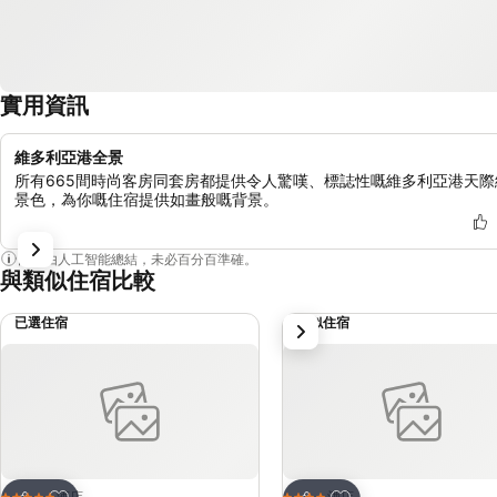
實用資訊
維多利亞港全景
所有665間時尚客房同套房都提供令人驚嘆、標誌性嘅維多利亞港天際
景色，為你嘅住宿提供如畫般嘅背景。
內容由人工智能總結，未必百分百準確。
與類似住宿比較
已選住宿
類似住宿
下一步
放到收藏夾
放到收藏夾
酒店
酒店