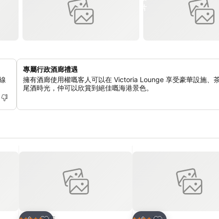
專屬行政酒廊禮遇
線
擁有酒廊使用權嘅客人可以在 Victoria Lounge 享受豪華設施
尾酒時光，仲可以欣賞到絕佳嘅海港景色。
放到收藏夾
放到收藏夾
酒店
酒店