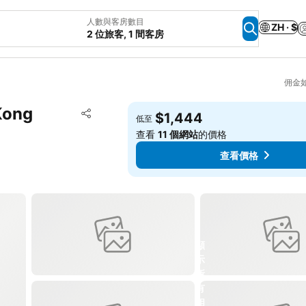
人數與客房數目
ZH · $
2 位旅客, 1 間客房
佣金
Kong
放到收藏夾
$1,444
低至
分享
查看
11 個網站
的價格
查看價格