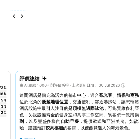
評價總結
由 AI 總結 1,000+ 則評價所得 · 上次更新日期： 30 Jul 2026
72
%
18
%
這間酒店是個充滿活力的都市中心，適合
觀光客
、
情侶
和
商
5
%
位於北角的
優越地理位置
，交通便利，鄰近港鐵站，讓您輕鬆
3
%
酒店設施中最引人注目的是
頂樓無邊際泳池
，可飽覽維多利亞
2
%
色，另設設備齊全的健身室和共享工作空間。賓客們一致讚揚
到
，以及豐盛多樣的
自助早餐
，提供歐式和亞洲美食。如欲
驗，建議預訂
較高樓層
的客房，以便飽覽迷人的海港景色。