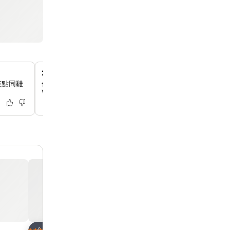
24小時先進健身中心
、茶點同雞
你可以利用全面嘅健身設施保持健康同體力，包括24小時
VR飛行體驗。
放到收藏夾
放到收藏夾
酒店
酒店