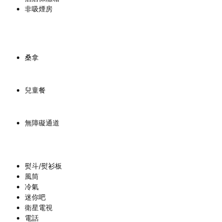
非吸煙房
桑拿
兒童餐
無障礙通道
熨斗/熨衫板
風筒
冷氣
迷你吧
衛星電視
電話