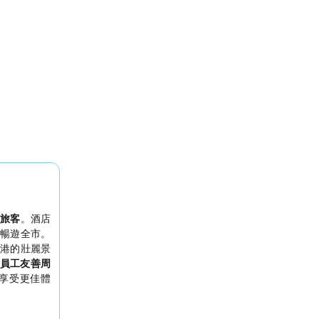
務旅客
。酒店
暢遊全市。
港的壯麗景
員工友善周
享受更佳體