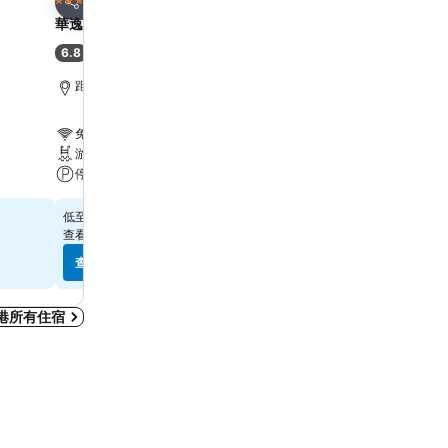
3 星級
4 星級
分享
分享
華逸酒店
Harbour Plaza 8 Degre
6.8
7.9
(
6,887 筆評分
)
好
(
21,867 筆評分
)
距離Grand Tower 6.7 公里
距離Grand Tower 2.2 公
免費 Wi-Fi
免費 Wi-Fi
游泳池
游泳池
停車場
水療
$315
$575
低至
低至
查看
10 個網站
的價格
查看
12 個網站
的價格
查看價格
查看價格
港所有住宿