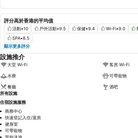
評分高於香港的平均值
活動
•
10
戶外活動
•
9.5
保健
•
9.4
Wi-Fi
•
9.0
SPA
•
8.5
顯示更多評分
設施推介
大堂 Wi-Fi
客房 Wi-Fi
水療
可帶寵物
餐廳
酒吧
所有設施
住宿設施服務
商務中心
快速登記入住/退房
健身室
可帶寵物
室外泳池