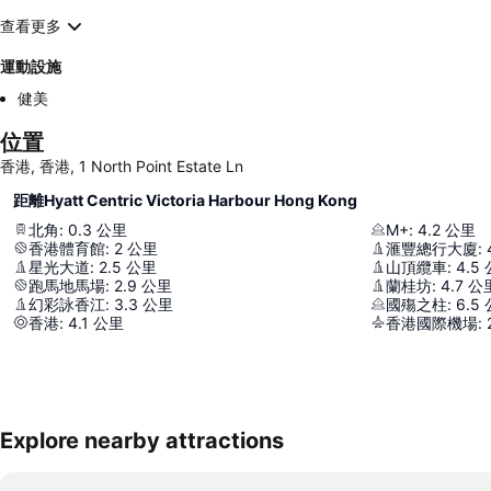
查看更多
運動設施
健美
位置
香港, 香港, 1 North Point Estate Ln
距離Hyatt Centric Victoria Harbour Hong Kong
北角
:
0.3
公里
M+
:
4.2
公里
香港體育館
:
2
公里
滙豐總行大廈
:
星光大道
:
2.5
公里
山頂纜車
:
4.5
跑馬地馬場
:
2.9
公里
蘭桂坊
:
4.7
公
幻彩詠香江
:
3.3
公里
國殤之柱
:
6.5
香港
:
4.1
公里
香港國際機場
:
Explore nearby attractions