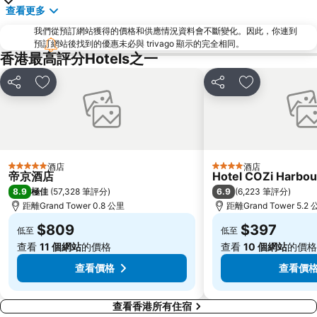
查看更多
羅湖
東門步行街
我們從預訂網站獲得的價格和供應情況資料會不斷變化。因此，你連到
North Point Metro Station
中環
預訂網站後找到的優惠未必與 trivago 顯示的完全相同。
Cheung Chau
羅湖口岸
香港最高評分Hotels之一
Sheung Wan Metro Station
Tsing Yi Metro Station
分享
放到收藏夾
分享
放到收藏夾
寶安區
九龍城
朗豪坊
Causeway Bay Metro Station
世界之窗
東九龍
龍崗區
深圳站
酒店
酒店
5 星級
4 星級
帝京酒店
Hotel COZi Harbou
深圳野生動物園
大梅沙海濱公園
8.9
6.9
極佳
(
57,328 筆評分
)
(
6,223 筆評分
)
皇崗口岸
鹽田區
距離Grand Tower 0.8 公里
距離Grand Tower 5.2
長洲
Lamma Island
$809
$397
低至
低至
香港屯門
Tin Hau Metro Station
查看
11 個網站
的價格
查看
10 個網站
的價格
九龍塘
金銀島酒店站
查看價格
查看價
查看香港所有住宿