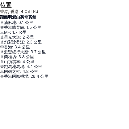
位置
香港, 香港, 4 Cliff Rd
距離明愛白英奇賓館
油麻地
:
0.1
公里
香港體育館
:
1.5
公里
M+
:
1.7
公里
星光大道
:
2
公里
幻彩詠香江
:
2.3
公里
香港
:
3.4
公里
滙豐總行大廈
:
3.7
公里
蘭桂坊
:
3.8
公里
山頂纜車
:
4
公里
跑馬地馬場
:
4.4
公里
國殤之柱
:
4.8
公里
香港國際機場
:
26.4
公里