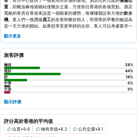
客
，在市中心提供了一個實用而舒適的基地。酒店位於九龍的
優越位
置
，距離油麻地港鐵站僅幾步之遙，方便前往香港的各個景點。酒店
寬敞的客房在香港來說是一個顯著的優勢，每層樓都設有方便的
飲水
機
。客人們一致讚揚
員工
的友善和樂於助人，而簡單的早餐則被認為
是一天方便的開始。如果想享受更寧靜的住宿，客人可以考慮要求一
間面向公園的客房。
顯示更多
旅客評價
極佳
28
%
很好
44
%
好
18
%
中等
5
%
欠佳
5
%
顯示評價
評分高於香港的平均值
位置
•
9.6
物有所值
•
8.2
公共交通
•
8.1