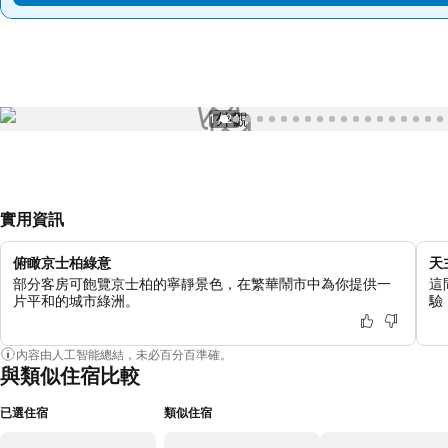
1 / 24
實用資訊
俯瞰京士柏綠意
天
部分客房可飽覽京士柏的寧靜景色，在繁華鬧市中為你提供一
這
片平和的城市綠洲。
驗
內容由人工智能總結，未必百分百準確。
與類似住宿比較
已選住宿
類似住宿