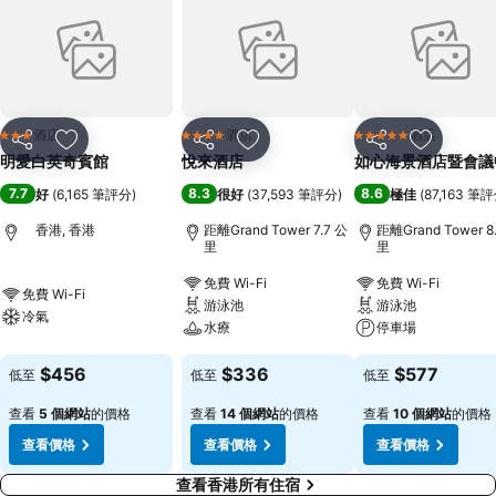
酒店
酒店
酒店
3 星級
4 星級
5 星級
分享
放到收藏夾
分享
放到收藏夾
分享
放到收藏
明愛白英奇賓館
悅來酒店
如心海景酒店暨會議
7.7
8.3
8.6
好
(
6,165 筆評分
)
很好
(
37,593 筆評分
)
極佳
(
87,163 筆
香港, 香港
距離Grand Tower 7.7 公
距離Grand Tower 8
里
里
免費 Wi-Fi
免費 Wi-Fi
免費 Wi-Fi
游泳池
游泳池
冷氣
水療
停車場
$456
$336
$577
低至
低至
低至
查看
5 個網站
的價格
查看
14 個網站
的價格
查看
10 個網站
的價格
查看價格
查看價格
查看價格
查看香港所有住宿