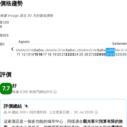
價格趨勢
根據 trivago 過去 30 天的最低價格
$1,00
6
$505
Sabato, Agosto 22
$797
Venerdì, Agosto 14
$783
Sabato, Agosto 15
$782
Venerdì, Agosto 21
$710
Venerdì, Agost
$695
Sabato, Ago
$689
Giovedì, Agosto 13
$649
Agosto
Mercoledì, Agosto 12
$636
Martedì, Agosto 11
$614
Lunedì, Agosto 17
$605
Martedì, Agosto 18
$606
Mercoledì, Agosto 19
$607
Domenica, Agosto 16
$601
Giovedì, Agosto 20
$599
Domenica, Agosto 23
$581
Lunedì, Agosto 24
$554
Mercoledì, Agosto
$556
Giovedì, Agosto
$556
Martedì, Agosto 25
$552
Settembr
Marted
$477
Merc
$47
Gi
$
$0
Domenica,
$445
Lunedì, 
$442
Ma
Me
Gi
Ve
Sa
Do
Lu
Ma
Me
Gi
Ve
Sa
Do
Lu
Ma
Me
Gi
Ve
Sa
Do
Lu
Ma
Me
Gi
V
11
12
13
14
15
16
17
18
19
20
21
22
23
24
25
26
27
28
29
30
31
01
02
03
0
評價
好
7.7
根據 6,165
筆熱門網站評分
評價總結
由 AI 總結 300+ 則評價所得 · 上次更新日期： 30 Jul 2026
這家酒店是一個多功能的城市中心，同樣適合
觀光客
和
預算有限的旅