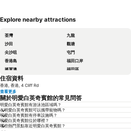
Explore nearby attractions
展開地圖
荃灣
九龍
沙田
觀塘
尖沙咀
屯門
香港島
福田口岸
將軍澳
福田區
住宿資料
Mong Kok Metro Station
香港國際機場
香港, 香港, 4 Cliff Rd
南山區
東涌
查看更多
元朗
紅磡
關於明愛白英奇賓館的常見問答
天水圍
Wan Chai Metro Station
明愛白英奇賓館有游泳池區域嗎？
在明愛白英奇賓館可以攜帶寵物嗎？
海洋公園
深水埗區
明愛白英奇賓館有停車設施嗎？
黃金海岸
香港迪士尼樂園
明愛白英奇賓館位於哪裡？
哪些熱門景點靠近明愛白英奇賓館？
新界
羅湖口岸