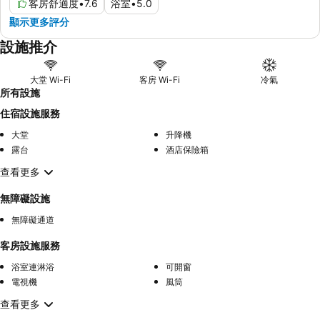
客房舒適度
•
7.6
浴室
•
5.0
顯示更多評分
設施推介
大堂 Wi-Fi
客房 Wi-Fi
冷氣
所有設施
住宿設施服務
大堂
升降機
露台
酒店保險箱
查看更多
無障礙設施
無障礙通道
客房設施服務
浴室連淋浴
可開窗
電視機
風筒
查看更多