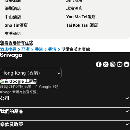
深圳酒店
珠海酒店
中山酒店
Yau Ma Tei酒店
Sha Tin酒店
Tai Kok Tsui酒店
東莞酒店
查看香港所有住宿
酒店搜尋
亞洲
香港
香港
明愛白英奇賓館
Facebook
Twitter
Insta
Yo
在 Google 上新增
輕鬆找到我們的結果：在 Google 上將
trivago 新增為首選來源。
公司
我們的產品
條款及政策