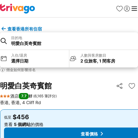
收藏夾
登入
選
查看香港所有住宿
目的地
明愛白英奇賓館
入住/退房
人數與客房數目
選擇日期
2 位旅客, 1 間客房
佣金如何影響排名
明愛白英奇賓館
分享
放
酒店
7.7
好
(
6,165 筆評分
)
3 星級
香港, 香港, 4 Cliff Rd
$456
$456
低至
低至
查看
5 個網站
的價格
查看
5 個網站
的價格
查看價格
查看價格