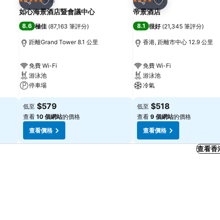
5 星級
4 星級
分享
分享
如心海景酒店暨會議中心
帝景酒店
8.6
8.1
極佳
(
87,163 筆評分
)
很好
(
21,345 筆評分
)
距離Grand Tower 8.1 公里
香港, 距離市中心 12.9 公里
免費 Wi-Fi
免費 Wi-Fi
游泳池
游泳池
停車場
冷氣
$579
$518
低至
低至
查看
10 個網站
的價格
查看
9 個網站
的價格
查看價格
查看價格
查看香