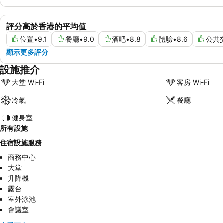
評分高於香港的平均值
位置
•
9.1
餐廳
•
9.0
酒吧
•
8.8
體驗
•
8.6
公共
顯示更多評分
設施推介
大堂 Wi-Fi
客房 Wi-Fi
冷氣
餐廳
健身室
所有設施
住宿設施服務
商務中心
大堂
升降機
露台
室外泳池
會議室