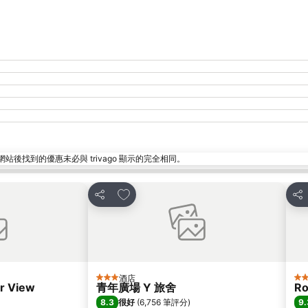
找到的優惠未必與 trivago 顯示的完全相同。
放到收藏夾
分享
分
酒店
3 星級
5 
r View
青年廣場 Y 旅舍
Ro
8.3
9.
很好
(
6,756 筆評分
)