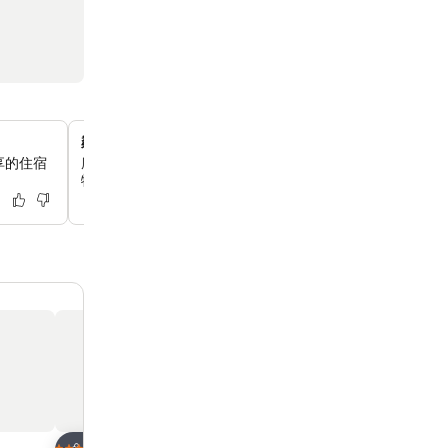
鄰近廟街夜市
享的住宿
廟街夜市距離酒店只有 3 分鐘步程，你可以在那裡感受地
物和品嚐美食。
放到收藏夾
放到收藏夾
酒店
酒店