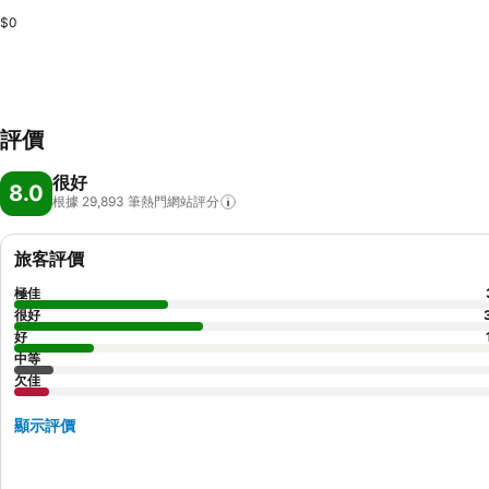
$0
評價
很好
8.0
根據 29,893
筆熱門網站評分
旅客評價
極佳
很好
好
中等
欠佳
顯示評價