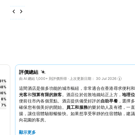
評價總結
由 AI 總結 1,000+ 則評價所得 · 上次更新日期： 30 Jul 2026
31
%
38
%
這間酒店是個多功能的城市樞紐，非常適合在香港尋求便利和
16
%
光客
和
預算有限的旅客
。酒店位於佐敦地鐵站正上方，
地理
8
%
便前往市內各個景點。酒店提供備受好評的
自助早餐
，選擇多
7
%
確保您有個美好的開始。
員工和服務
的樂於助人及有禮，一直
揚，讓住宿體驗順暢愉快。如果想享受寧靜的住宿體驗，建議
向花園的客房。
顯示更多