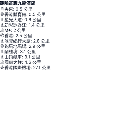
距離富豪九龍酒店
尖東
:
0.5
公里
香港體育館
:
0.5
公里
星光大道
:
0.6
公里
幻彩詠香江
:
1.4
公里
M+
:
2
公里
香港
:
2.5
公里
滙豐總行大廈
:
2.8
公里
跑馬地馬場
:
2.9
公里
蘭桂坊
:
3.1
公里
山頂纜車
:
3.1
公里
國殤之柱
:
4.6
公里
香港國際機場
:
27.1
公里