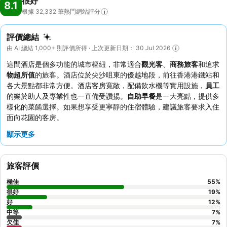
很好
8.1
根據 32,332
筆熱門網站評分
評價總結
由 AI 總結 1,000+ 則評價所得 · 上次更新日期： 30 Jul 2026
這間酒店是個多功能的城市樞紐，非常適合
觀光客
、
商務旅客
和追求
物超所值
的旅客。酒店位於尖沙咀東的優越地段，前往香港港鐵站和
各大景點都非常方便。酒店客房寬敞，配備飲水機等實用設施，
員工
的樂於助人及專業性也一直備受讚揚。
自助早餐
是一大亮點，提供多
樣化的菜餚選擇。如果想享受更寧靜的住宿體驗，建議旅客要求入住
面向花園的客房。
顯示更多
旅客評價
極佳
55
%
很好
19
%
好
12
%
中等
7
%
欠佳
7
%