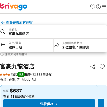
收藏夾
登入
選
查看香港所有住宿
目的地
富豪九龍酒店
入住/退房
人數與客房數目
選擇日期
2 位旅客, 1 間客房
佣金如何影響排名
富豪九龍酒店
分享
放
酒店
8.1
很好
(
32,332 筆評分
)
4 星級
香港, 香港, 71 Mody Rd
$687
$687
低至
低至
查看
11 個網站
的價格
查看
11 個網站
的價格
查看價格
查看價格