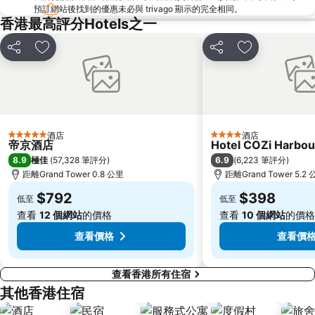
North Point Metro Station
中環
預訂網站後找到的優惠未必與 trivago 顯示的完全相同。
Cheung Chau
羅湖口岸
香港最高評分Hotels之一
Sheung Wan Metro Station
Tsing Yi Metro Station
分享
放到收藏夾
分享
放到收藏夾
寶安區
九龍城
朗豪坊
Causeway Bay Metro Station
世界之窗
東九龍
龍崗區
深圳站
酒店
酒店
5 星級
4 星級
深圳野生動物園
大梅沙海濱公園
帝京酒店
Hotel COZi Harbou
8.9
6.9
極佳
(
57,328 筆評分
)
(
6,223 筆評分
)
皇崗口岸
鹽田區
距離Grand Tower 0.8 公里
距離Grand Tower 5.2
長洲
Lamma Island
$792
$398
低至
低至
香港屯門
Tin Hau Metro Station
查看
12 個網站
的價格
查看
10 個網站
的價格
九龍塘
金銀島酒店站
查看價格
查看價
查看香港所有住宿
其他香港住宿