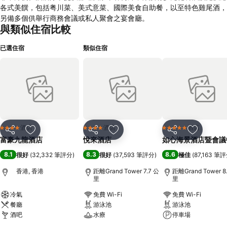
各式美饌，包括粤川菜、美式意菜、國際美食自助餐，以至特色雞尾酒，
另備多個供舉行商務會議或私人聚會之宴會廳。
與類似住宿比較
已選住宿
類似住宿
酒店
酒店
酒店
4 星級
4 星級
5 星級
分享
放到收藏夾
分享
放到收藏夾
分享
放到收藏
富豪九龍酒店
悅來酒店
如心海景酒店暨會議
8.1
8.3
8.6
很好
(
32,332 筆評分
)
很好
(
37,593 筆評分
)
極佳
(
87,163 筆
香港, 香港
距離Grand Tower 7.7 公
距離Grand Tower 8
里
里
冷氣
免費 Wi-Fi
免費 Wi-Fi
餐廳
游泳池
游泳池
酒吧
水療
停車場