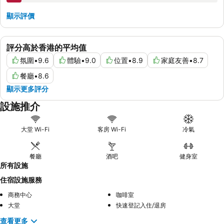
顯示評價
評分高於香港的平均值
氛圍
•
9.6
體驗
•
9.0
位置
•
8.9
家庭友善
•
8.7
餐廳
•
8.6
顯示更多評分
設施推介
大堂 Wi-Fi
客房 Wi-Fi
冷氣
餐廳
酒吧
健身室
所有設施
住宿設施服務
商務中心
咖啡室
大堂
快速登記入住/退房
查看更多