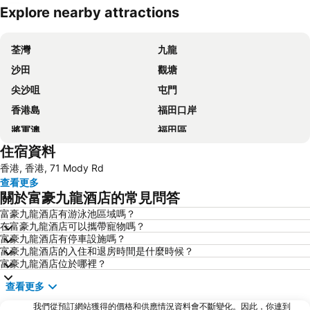
Explore nearby attractions
展開地圖
荃灣
九龍
沙田
觀塘
尖沙咀
屯門
香港島
福田口岸
將軍澳
福田區
住宿資料
Mong Kok Metro Station
香港國際機場
香港, 香港, 71 Mody Rd
南山區
東涌
查看更多
元朗
紅磡
關於富豪九龍酒店的常見問答
天水圍
Wan Chai Metro Station
富豪九龍酒店有游泳池區域嗎？
在富豪九龍酒店可以攜帶寵物嗎？
海洋公園
深水埗區
富豪九龍酒店有停車設施嗎？
黃金海岸
香港迪士尼樂園
富豪九龍酒店的入住和退房時間是什麼時候？
富豪九龍酒店位於哪裡？
新界
羅湖口岸
查看更多
羅湖
東門步行街
我們從預訂網站獲得的價格和供應情況資料會不斷變化。因此，你連到