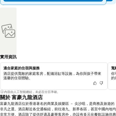
實用資訊
適合家庭的住宿與服務
寬
酒店提供寬敞的家庭客房，配備浴缸等設施，為你與孩子帶來
你
溫馨的住宿體驗。
的
內容由人工智能總結，未必百分百準確。
關於 富豪九龍酒店
富豪九龍酒店位於香港著名的商業及娛樂區 － 尖沙咀，是商務及旅遊的
非凡之選。酒店鄰近各交通樞紐，前往港九、新界各區，甚至中國內地均
非常方便。酒店除了提供舒適及豪華客房外，亦設有多元化餐飲設施供應