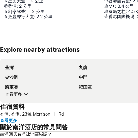
星光大道
:
1.9
公里
香港體育館
:
2.
香港
:
2
公里
M+
:
3.4
公里
幻彩詠香江
:
2
公里
國殤之柱
:
4.5
滙豐總行大廈
:
2.2
公里
香港國際機場
:
Explore nearby attractions
荃灣
九龍
尖沙咀
屯門
將軍澳
福田區
查看更多
住宿資料
香港, 香港, 23號 Morrison Hill Rd
查看更多
關於南洋酒店的常見問答
南洋酒店有游泳池區域嗎？