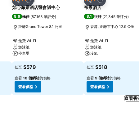
5 星級
4 星級
分享
分享
如心海景酒店暨會議中心
帝景酒店
8.6
8.1
極佳
(
87,163 筆評分
)
很好
(
21,345 筆評分
)
距離Grand Tower 8.1 公里
香港, 距離市中心 12.9 公里
免費 Wi-Fi
免費 Wi-Fi
游泳池
游泳池
停車場
冷氣
查看價格
查看價格
$579
$518
低至
低至
查看
10 個網站
的價格
查看
9 個網站
的價格
查看價格
查看價格
查看香