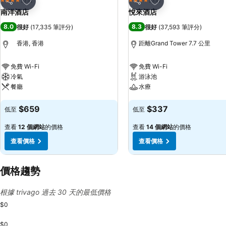
4 星級
4 星級
分享
分享
南洋酒店
悅來酒店
8.0
8.3
很好
(
17,335 筆評分
)
很好
(
37,593 筆評分
)
香港, 香港
距離Grand Tower 7.7 公里
免費 Wi-Fi
免費 Wi-Fi
冷氣
游泳池
餐廳
水療
查看價格
查看價格
$659
$337
低至
低至
查看
12 個網站
的價格
查看
14 個網站
的價格
查看價格
查看價格
價格趨勢
根據 trivago 過去 30 天的最低價格
$0
$0