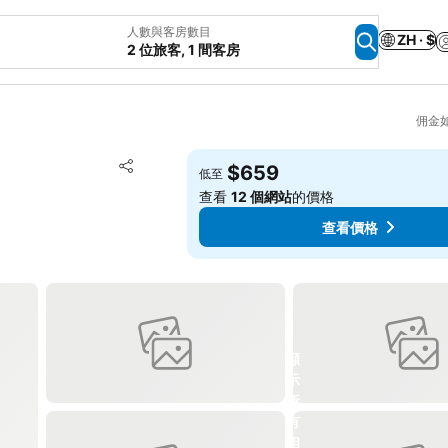
人數與客房數目
ZH · $
2 位旅客, 1 間客房
佣金
放到收藏夾
$659
低至
分享
查看
12 個網站
的價格
查看價格