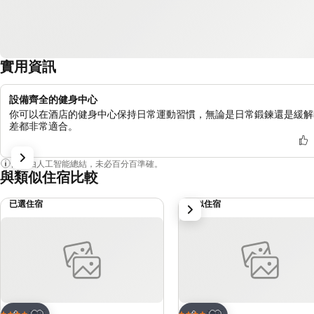
實用資訊
設備齊全的健身中心
你可以在酒店的健身中心保持日常運動習慣，無論是日常鍛鍊還是緩解
差都非常適合。
內容由人工智能總結，未必百分百準確。
與類似住宿比較
已選住宿
類似住宿
下一步
放到收藏夾
放到收藏夾
酒店
酒店