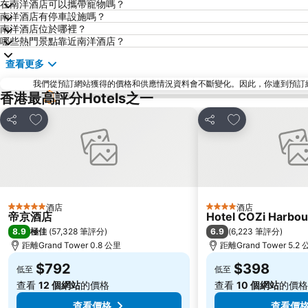
在南洋酒店可以攜帶寵物嗎？
南洋酒店有停車設施嗎？
南洋酒店位於哪裡？
哪些熱門景點靠近南洋酒店？
查看更多
我們從預訂網站獲得的價格和供應情況資料會不斷變化。因此，你連到預訂網站後
香港最高評分Hotels之一
放到收藏夾
放到收藏夾
分享
分享
酒店
酒店
5 星級
4 星級
帝京酒店
Hotel COZi Harbou
8.9
6.9
極佳
(
57,328 筆評分
)
(
6,223 筆評分
)
距離Grand Tower 0.8 公里
距離Grand Tower 5.2
$792
$398
低至
低至
查看
12 個網站
的價格
查看
10 個網站
的價格
查看價格
查看價