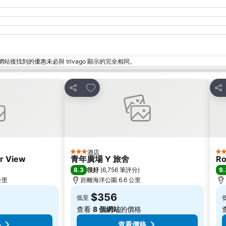
找到的優惠未必與 trivago 顯示的完全相同。
放到收藏夾
分享
分
酒店
3 星級
5 
r View
青年廣場 Y 旅舍
Ro
8.3
9.
很好
(
6,756 筆評分
)
 公里
距離海洋公園 6.6 公里
$356
低至
查看
8 個網站
的價格
格
查看價格