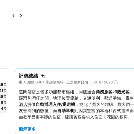
評價總結
由 AI 總結 600+ 則評價所得 · 上次更新日期： 30 Jul 2026
25
%
41
%
這間酒店是個多功能都市樞紐，同樣適合
商務旅客
和
觀光客
。
25
%
鑼灣和灣仔之間，地理位置優越，交通便利，鄰近港鐵、電車
5
%
酒店提供
自動辦理入住/退房機
，簡化了賓客的體驗。賓客們
4
%
友善周到的態度，而
自助早餐
則因其豐富的本地和西式選擇而
如欲享受更寧靜的住宿，建議賓客要求入住面向花園的客房。
顯示更多