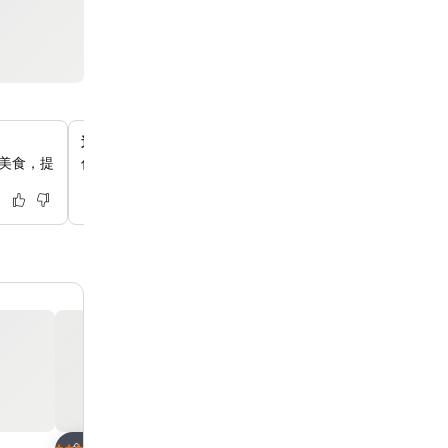
適合家庭入住的住宿
各種美食，提
你可以享受住宿，每間客房可有一位11歲或以下的兒童免費
放到收藏夾
放到收藏夾
酒店
酒店