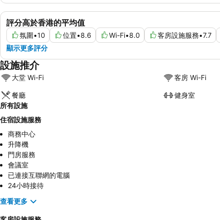
評分高於香港的平均值
氛圍
•
10
位置
•
8.6
Wi-Fi
•
8.0
客房設施服務
•
7.7
顯示更多評分
設施推介
大堂 Wi-Fi
客房 Wi-Fi
餐廳
健身室
所有設施
住宿設施服務
商務中心
升降機
門房服務
會議室
已連接互聯網的電腦
24小時接待
查看更多
客房設施服務