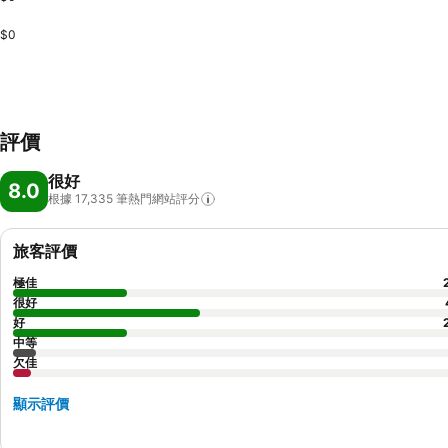
$0
評價
很好
8.0
根據 17,335
筆熱門網站評分
旅客評價
極佳
很好
好
中等
欠佳
顯示評價