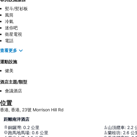
熨斗/熨衫板
風筒
冷氣
迷你吧
衛星電視
電話
查看更多
運動設施
健美
酒店主題/類型
會議酒店
位置
香港, 香港, 23號 Morrison Hill Rd
距離南洋酒店
銅鑼灣
:
0.2
公里
山頂纜車
:
2.2
跑馬地馬場
:
0.6
公里
蘭桂坊
:
2.6
公