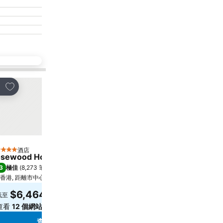
放到收藏夾
放到收藏夾
享
分享
酒店
酒店
星級
5 星級
sewood Hong Kong
Harbour Grand Hong K
3
8.6
極佳
(
8,273 筆評分
)
極佳
(
30,223 筆評分
)
香港, 距離市中心 2.0 公里
距離Grand Tower 3.9 公里
$6,464
$743
低至
低至
查看
12 個網站
的價格
查看
11 個網站
的價格
查看價格
查看價格