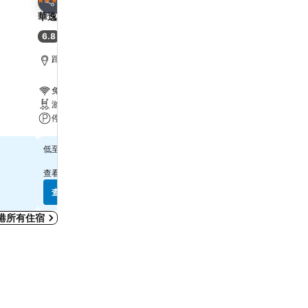
3 星級
4 星級
分享
分享
華逸酒店
Harbour Plaza 8 Degre
6.8
7.9
(
6,887 筆評分
)
好
(
21,867 筆評分
)
距離Grand Tower 6.7 公里
距離Grand Tower 2.2 公
免費 Wi-Fi
免費 Wi-Fi
游泳池
游泳池
停車場
水療
查看價格
查看價格
$315
$571
低至
低至
查看
10 個網站
的價格
查看
12 個網站
的價格
查看價格
查看價格
港所有住宿