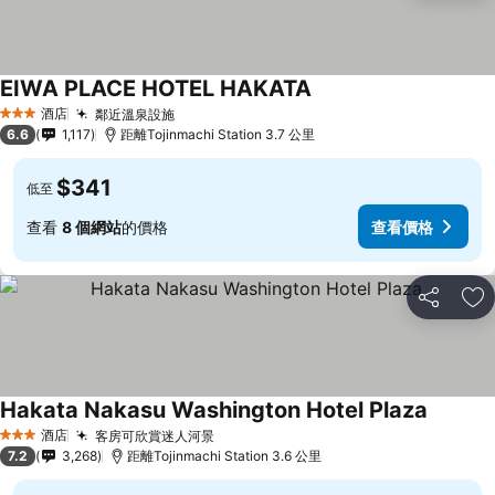
EIWA PLACE HOTEL HAKATA
酒店
鄰近溫泉設施
3 星級
6.6
1,117
距離Tojinmachi Station 3.7 公里
$341
低至
查看
8 個網站
的價格
查看價格
分享
放
Hakata Nakasu Washington Hotel Plaza
酒店
客房可欣賞迷人河景
3 星級
7.2
3,268
距離Tojinmachi Station 3.6 公里