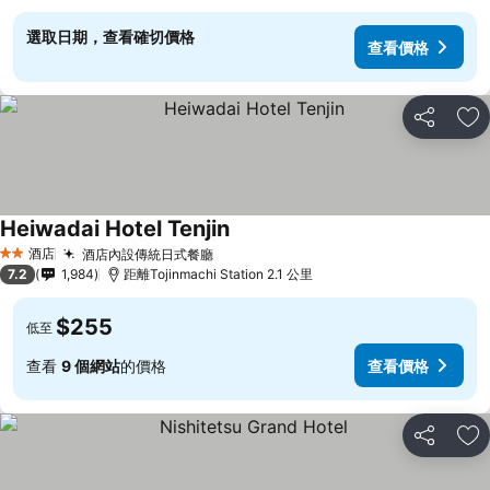
選取日期，查看確切價格
查看價格
分享
放
Heiwadai Hotel Tenjin
酒店
酒店內設傳統日式餐廳
2 星級
7.2
1,984
距離Tojinmachi Station 2.1 公里
$255
低至
查看
9 個網站
的價格
查看價格
分享
放