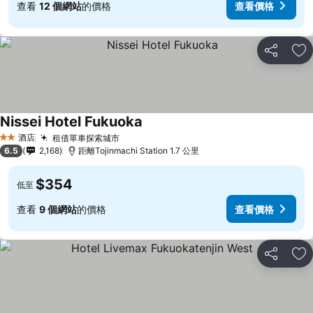
查看
12 個網站
的價格
查看價格
分享
放
Nissei Hotel Fukuoka
酒店
租借單車探索城市
2 星級
6.5
2,168
距離Tojinmachi Station 1.7 公里
$354
低至
查看
9 個網站
的價格
查看價格
分享
放