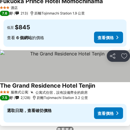
Fukuoka Prince Hotel Momochihama
酒店
3 星級
7.6
好
213
距離Tojinmachi Station 1.9 公里
$845
低至
查看
6 個網站
的價格
查看價格
分享
放
The Grand Residence Hotel Tenjin
服務式公寓
公寓式住宿，設有設備齊全的廚房
3 星級
7.5
好
2,128
距離Tojinmachi Station 3.2 公里
選取日期，查看確切價格
查看價格
查看更多