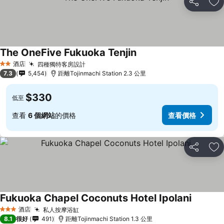
分享
放
The OneFive Fukuoka Tenjin
酒店
四種獨特客房設計
2 星級
7.3
5,454
距離Tojinmachi Station 2.3 公里
$330
低至
查看
6 個網站
的價格
查看價格
分享
放
Fukuoka Chapel Coconuts Hotel Ipolani
酒店
私人按摩浴缸
3 星級
8.1
很好
491
距離Tojinmachi Station 1.3 公里