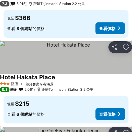
3 星級
7.3
5,915
距離Tojinmachi Station 2.2 公里
$366
低至
查看
8 個網站
的價格
查看價格
分享
放
Hotel Hakata Place
酒店
部分客房享有海景
3 星級
8.3
很好
2,061
距離Tojinmachi Station 3.2 公里
$215
低至
查看
6 個網站
的價格
查看價格