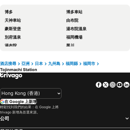
Cross Life Hakata Tenjin
Richmond Fukuoka Tenjin
博多
博多車站
Hotel Japanesque Fukuoka
Miyako Hotel Hakata
天神車站
由布院
Cross Life Hakata Yanagibashi
Richmond Hotel Tenjin Nishidori
豪斯登堡
湯布院溫泉
Hotel Monterey Fukuoka
Tokyu Stay Hakata
別府溫泉
福岡機場
Solaria Nishitetsu Hotel Fukuoka
Richmond Hotel Hakata Ekimae
湯布院
黑川
Mitsui Garden Hotel Fukuoka Gion
克魯姆博西鐵酒店
熊本車站
Canal City Hakata
Daiwa Roynet Hotel Hakata-Gion
Toyo Hotel
Aso Farm Land
湯布院
Comfort Hotel Hakata
Hotel Okura Fukuoka
酒店搜尋
亞洲
日本
九州島
福岡縣
福岡市
Tojinmachi Station
黒川溫泉
Kokura Station
The Royal Park Canvas Fukuoka Nakasu
Nishitetsu Grand Hotel
Nishitetsu Fukuoka (Tenjin) Station
Nagasaki Station
KOKO HOTEL Hakata shinkansenguchi
Hotel WBF Grande Hakata
Facebook
Twitter
Insta
Yo
Kurume Station
Gion Station
Hotel Forza Hakataeki Hakataguchi
Via Inn. Hakataguchi Ekimae
Oita Station
Mojiko Station
Tenza Hotel at Hakata Station
Hakata Tokyu REI Hotel
在 Google 上新增
湯田溫泉
Yufuin
Hilton Fukuoka Sea Hawk
Nest Hotel Hakata Station
輕鬆找到我們的結果：在 Google 上將
trivago 新增為首選來源。
Fukuoka Kokusai Center
Hakozaki Station
Hotel New Otani Hakata
Mitsui Garden Hotel Fukuoka Nakasu
公司
Saga Station
Fukuoka Yafuoku Dome
Hotel Nikko Fukuoka
Hotel Oriental Express Fukuoka Nakasu Kawabata
Fukuoka Yafuoku! Dome
Nakasu-Kawabata Station