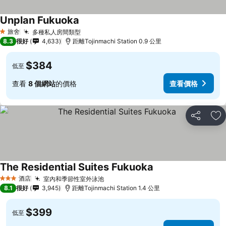
Unplan Fukuoka
旅舍
多種私人房間類型
1 星級
8.3
很好
4,633
距離Tojinmachi Station 0.9 公里
$384
低至
查看
8 個網站
的價格
查看價格
分享
放
The Residential Suites Fukuoka
酒店
室內和季節性室外泳池
3 星級
8.1
很好
3,945
距離Tojinmachi Station 1.4 公里
$399
低至