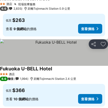
酒店
現場按摩服務
2 星級
6.6
2,835
距離Tojinmachi Station 0.9 公里
$263
低至
查看
9 個網站
的價格
查看價格
分享
放
Fukuoka U-BELL Hotel
酒店
3 星級
8.6
極佳
1,994
距離Tojinmachi Station 2.4 公里
$366
低至
查看
10 個網站
的價格
查看價格