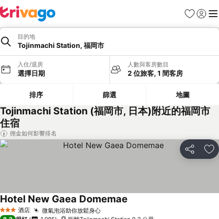
收藏夾
登入
選
目的地
Tojinmachi Station, 福岡市
入住/退房
人數與客房數目
選擇日期
2 位旅客, 1 間客房
排序
篩選
地圖
Tojinmachi Station (福岡市, 日本)附近的福岡市
住宿
佣金如何影響排名
分享
放
Hotel New Gaea Domemae
酒店
微氣泡浴助你放鬆身心
3 星級