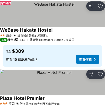
熱門選擇
分享
放
WeBase Hakata Hostel
旅舍
設有城市景觀的屋頂露台
2 星級
8.9
極佳
4,581
距離Tojinmachi Station 3.6 公里
$389
低至
查看
10 個網站
的價格
查看價格
分享
放
Plaza Hotel Premier
酒店
設有露台的義大利及西班牙餐廳