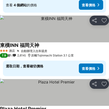
查看
4 個網站
的價格
查看價格
分享
放
東橫INN 福岡天神
酒店
自動辦理入住和退房
3 星級
7.9
好
2,614
距離Tojinmachi Station 3.1 公里
選取日期，查看確切價格
查看價格
分享
放
Plaza Hotel Premier