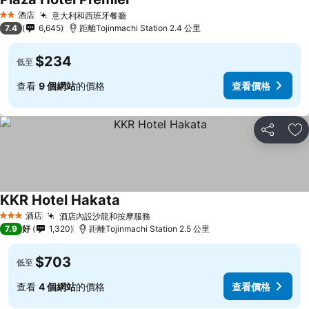
酒店
意大利和西班牙餐廳
2 星級
7.4
6,645
距離Tojinmachi Station 2.4 公里
$234
低至
查看
9 個網站
的價格
查看價格
分享
放
KKR Hotel Hakata
酒店
酒店內設沙龍和按摩服務
3 星級
7.9
好
1,320
距離Tojinmachi Station 2.5 公里
$703
低至
查看
4 個網站
的價格
查看價格