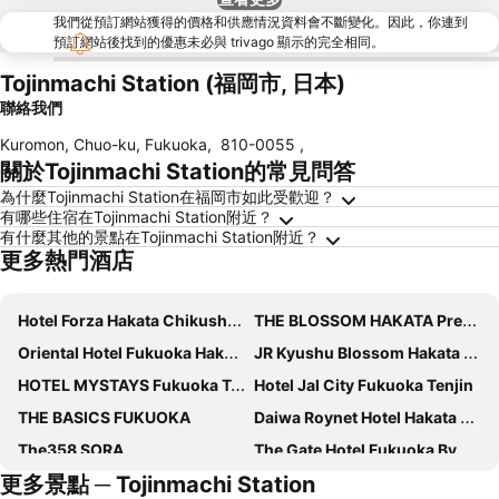
我們從預訂網站獲得的價格和供應情況資料會不斷變化。因此，你連到
預訂網站後找到的優惠未必與 trivago 顯示的完全相同。
Tojinmachi Station (福岡市, 日本)
聯絡我們
Kuromon, Chuo-ku, Fukuoka
,
810-0055
,
關於Tojinmachi Station的常見問答
為什麼Tojinmachi Station在福岡市如此受歡迎？
有哪些住宿在Tojinmachi Station附近？
有什麼其他的景點在Tojinmachi Station附近？
更多熱門酒店
Hotel Forza Hakata Chikushi-Guchi Ⅰ
THE BLOSSOM HAKATA Premier
Oriental Hotel Fukuoka Hakata Station
JR Kyushu Blossom Hakata Chuo
HOTEL MYSTAYS Fukuoka Tenjin
Hotel Jal City Fukuoka Tenjin
THE BASICS FUKUOKA
Daiwa Roynet Hotel Hakata Reisen PREMIER
The358 SORA
The Gate Hotel Fukuoka By Hulic
更多景點 ─ Tojinmachi Station
Apa Hotel & Resort Hakata Ekihigashi
Hotel Oriental Express Fukuoka Tenjin