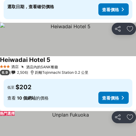
選取日期，查看確切價格
查看價格
分享
放
Heiwadai Hotel 5
酒店
酒店內的SANK餐廳
3 星級
6.9
2,506
距離Tojinmachi Station 0.2 公里
$202
低至
查看
10 個網站
的價格
查看價格
熱門選擇
分享
放