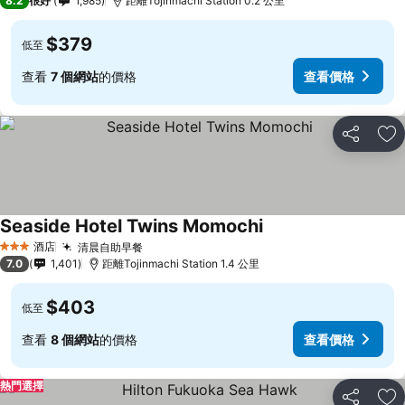
8.2
很好
1,985
距離Tojinmachi Station 0.2 公里
$379
低至
查看
7 個網站
的價格
查看價格
分享
放
Seaside Hotel Twins Momochi
酒店
清晨自助早餐
3 星級
7.0
1,401
距離Tojinmachi Station 1.4 公里
$403
低至
查看
8 個網站
的價格
查看價格
熱門選擇