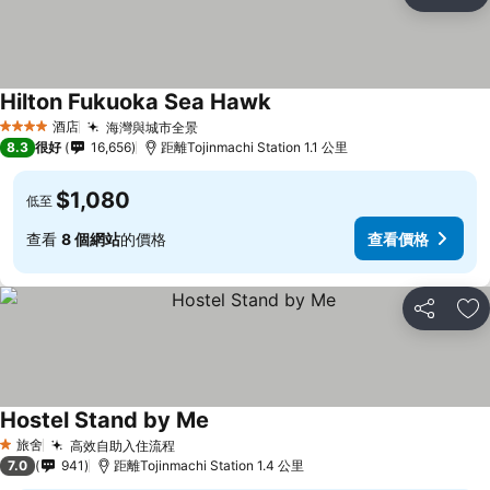
分享
放
Hilton Fukuoka Sea Hawk
酒店
海灣與城市全景
4 星級
8.3
很好
16,656
距離Tojinmachi Station 1.1 公里
$1,080
低至
查看
8 個網站
的價格
查看價格
分享
放
Hostel Stand by Me
旅舍
高效自助入住流程
1 星級
7.0
941
距離Tojinmachi Station 1.4 公里