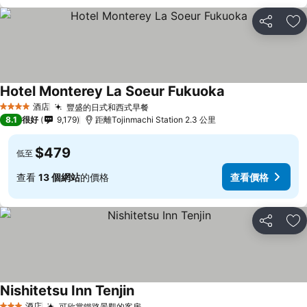
分享
放
Hotel Monterey La Soeur Fukuoka
酒店
豐盛的日式和西式早餐
4 星級
8.1
很好
9,179
距離Tojinmachi Station 2.3 公里
$479
低至
查看
13 個網站
的價格
查看價格
分享
放
Nishitetsu Inn Tenjin
酒店
可欣賞鐵路景觀的客房