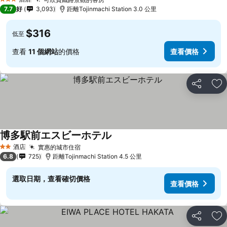
3 星級
7.7
好
3,093
距離Tojinmachi Station 3.0 公里
$316
低至
查看
11 個網站
的價格
查看價格
分享
放
博多駅前エスビーホテル
酒店
實惠的城市住宿
2 星級
6.8
725
距離Tojinmachi Station 4.5 公里
選取日期，查看確切價格
查看價格
分享
放