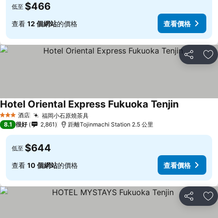
$466
低至
查看
12 個網站
的價格
查看價格
分享
放
Hotel Oriental Express Fukuoka Tenjin
酒店
福岡小石原燒茶具
3 星級
8.1
很好
2,861
距離Tojinmachi Station 2.5 公里
$644
低至
查看
10 個網站
的價格
查看價格
分享
放