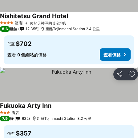
Nishitetsu Grand Hotel
酒店
位於天神區的黃金地段
4 星級
8.6
極佳
12,355
距離Tojinmachi Station 2.4 公里
$702
低至
查看
9 個網站
的價格
查看價格
分享
放
Fukuoka Arty Inn
酒店
3 星級
7.9
好
632
距離Tojinmachi Station 3.2 公里
$357
低至