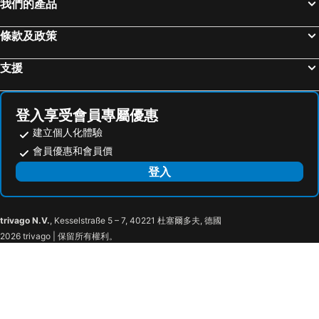
Apa Hotel Hakata Eki Chikushiguchi
Tokyu Stay Fukuoka Tenjin
我們的產品
Miyajima
Tojinmachi Station
JR Kyushu Blossom Fukuoka
9h nine hours Hakata station
條款及政策
Acros Fukuoka
Yakuin Station
Hakata Green Hotel No.1
The Royal Park Hotel Fukuoka
Meinohama Station
熊本機場
Hotel Monte Hermana Fukuoka
Canal City Fukuoka Washington Hotel
支援
Ogiyama Cherry blossom Garden
Fukuoka Convention Center
Cocone house Ohoripark
Heiwadai Hotel 5
佐賀機場
JR Nishinihon Miyajima Ferry
Hotel New Gaea Domemae
Ohori House
登入享受會員專屬優惠
Higashihie Station
Minami Fukuoka Station
Heiwadai Hotel Arato
Hotel Sunline Fukuoka
建立個人化體驗
Nishitetsu Kurume Station
Nishitetsu Hall
Heiwadai Hotel Otemon
The Residential Suites Fukuoka
會員優惠和會員價
Chiyo-Kenchoguchi Station
Sakurai Futamigaura
Seaside Hotel Twins Momochi
The Arbor HOTEL
登入
Kyushu National Museum
Space World
Hotel Uruhuchiban
Nissei Hotel Fukuoka
Dejima Oｒanda Trade House Ruins
Yusuraume
Raffine Ropponmatsu
Fukuoka Prince Hotel Momochihama
trivago N.V.
, Kesselstraße 5 – 7, 40221 杜塞爾多夫, 德國
Ohori Park
Ohorikoen Station
Hotel Livemax Fukuokatenjin West
THE ISA HOTEL TENJIN
2026 trivago | 保留所有權利。
Nishijin Station
Fukuoka City Museum
APA Hotel Fukuoka Tenjin Nishi
Heiwadai Hotel Tenjin
Elgala Hall
Atago Shrine
Hotel Ichiraku
R&b Hotel Hakata Ekimae 2 - Vacation Stay 16395v
Marine Messe Fukuoka
Nishitetsu Hirao Station
S-peria Hotel Fukuokanakasu
Smile Hotel Hakata Ekimae
Kurosaki Station
壹岐機場
東橫INN 福岡天神
Lyf Tenjin Fukuoka