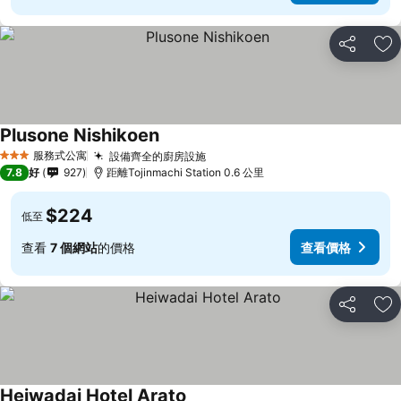
分享
放
Plusone Nishikoen
服務式公寓
設備齊全的廚房設施
3 星級
7.8
好
927
距離Tojinmachi Station 0.6 公里
$224
低至
查看
7 個網站
的價格
查看價格
分享
放
Heiwadai Hotel Arato