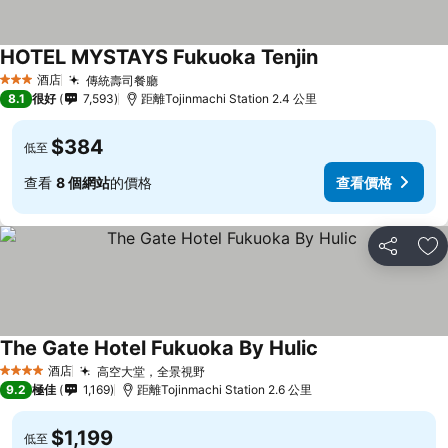
HOTEL MYSTAYS Fukuoka Tenjin
酒店
傳統壽司餐廳
3 星級
8.1
很好
7,593
距離Tojinmachi Station 2.4 公里
$384
低至
查看
8 個網站
的價格
查看價格
分享
放
The Gate Hotel Fukuoka By Hulic
酒店
高空大堂，全景視野
4 星級
9.2
極佳
1,169
距離Tojinmachi Station 2.6 公里
$1,199
低至