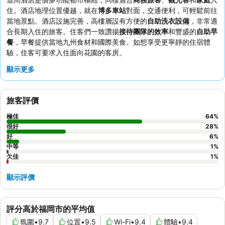
住。酒店地理位置優越，就在
博多車站
對面，交通便利，可輕鬆前往
當地景點。酒店設施完善，高樓層設有方便的
自助洗衣設備
，非常適
合長期入住的旅客。住客們一致讚揚
接待團隊的效率
和豐盛的
自助早
餐
，早餐提供當地九州食材和國際美食。如想享受更寧靜的住宿體
驗，住客可要求入住面向花園的客房。
顯示更多
旅客評價
極佳
64
%
很好
28
%
好
6
%
中等
1
%
欠佳
1
%
顯示評價
評分高於福岡市的平均值
氛圍
•
9.7
位置
•
9.5
Wi-Fi
•
9.4
體驗
•
9.4