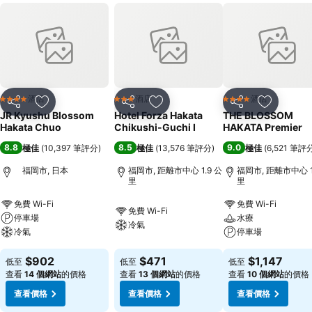
酒店
酒店
酒店
4 星級
3 星級
4 星級
分享
放到收藏夾
分享
放到收藏夾
分享
放到收藏
JR Kyushu Blossom
Hotel Forza Hakata
THE BLOSSOM
Hakata Chuo
Chikushi-Guchi Ⅰ
HAKATA Premier
8.8
8.5
9.0
極佳
(
10,397 筆評分
)
極佳
(
13,576 筆評分
)
極佳
(
6,521 筆評
福岡市, 日本
福岡市, 距離市中心 1.9 公
福岡市, 距離市中心 1
里
里
免費 Wi-Fi
免費 Wi-Fi
免費 Wi-Fi
停車場
水療
冷氣
冷氣
停車場
$902
$471
$1,147
低至
低至
低至
查看
14 個網站
的價格
查看
13 個網站
的價格
查看
10 個網站
的價格
查看價格
查看價格
查看價格