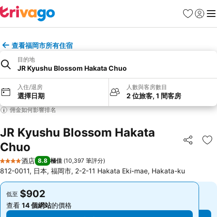
收藏夾
登入
選
查看福岡市所有住宿
目的地
JR Kyushu Blossom Hakata Chuo
入住/退房
人數與客房數目
選擇日期
2 位旅客, 1 間客房
佣金如何影響排名
JR Kyushu Blossom Hakata
Chuo
分享
放
酒店
8.8
極佳
(
10,397 筆評分
)
4 星級
812-0011, 日本, 福岡市, 2-2-11 Hakata Eki-mae, Hakata-ku
$902
$902
低至
低至
查看
14 個網站
的價格
查看
14 個網站
的價格