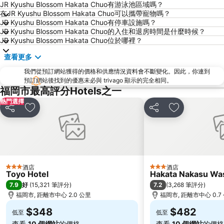
Fukuoka Convention Center
佐賀機場
JR Kyushu Blossom Hakata Chuo有游泳池區域嗎？
在JR Kyushu Blossom Hakata Chuo可以攜帶寵物嗎？
Higashihie Station
Minami Fukuoka Station
JR Kyushu Blossom Hakata Chuo有停車設施嗎？
JR Kyushu Blossom Hakata Chuo的入住和退房時間是什麼時候？
Nishitetsu Kurume Station
Chiyo-Kenchoguchi Station
JR Kyushu Blossom Hakata Chuo位於哪裡？
Nishitetsu Hall
Kyushu National Museum
查看更多
Sakurai Futamigaura
Space World
我們從預訂網站獲得的價格和供應情況資料會不斷變化。因此，你連到
Elgala Hall
Nishijin Station
預訂網站後找到的優惠未必與 trivago 顯示的完全相同。
福岡市最高評分Hotels之一
Dazaifu Tenmangu Shrine
熱門選擇
分享
放到收藏夾
分享
放到收藏夾
酒店
酒店
3 星級
3 星級
Toyo Hotel
Hakata Nakasu Was
7.9
7.2
好
(
15,321 筆評分
)
(
3,268 筆評分
)
福岡市, 距離市中心 2.0 公里
福岡市, 距離市中心 0.7
$348
$482
低至
低至
查看
10 個網站
的價格
查看
10 個網站
的價格