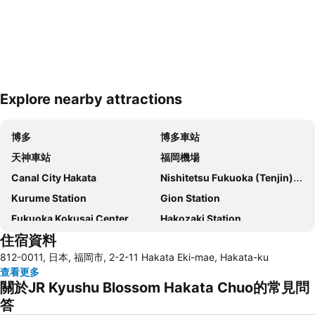
Explore nearby attractions
展開地圖
博多
博多車站
天神車站
福岡機場
Canal City Hakata
Nishitetsu Fukuoka (Tenjin) Station
Kurume Station
Gion Station
Fukuoka Kokusai Center
Hakozaki Station
住宿資料
Saga Station
Fukuoka Yafuoku Dome
812-0011, 日本, 福岡市, 2-2-11 Hakata Eki-mae, Hakata-ku
Fukuoka Yafuoku! Dome
Nakasu-Kawabata Station
查看更多
Acros Fukuoka
Yakuin Station
關於JR Kyushu Blossom Hakata Chuo的常見問
Tojinmachi Station
Meinohama Station
答