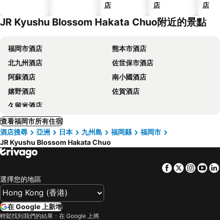
店
店
店
JR Kyushu Blossom Hakata Chuo附近的景點
福岡市酒店
熊本市酒店
北九州酒店
佐世保市酒店
阿蘇酒店
南小國酒店
嬉野酒店
佐賀酒店
久留米酒店
查看福岡市所有住宿
酒店搜尋
亞洲
日本
九州島
福岡縣
福岡市
JR Kyushu Blossom Hakata Chuo
Facebook
Twitter
Insta
Yo
選擇您的地區
在 Google 上新增
輕鬆找到我們的結果：在 Google 上將