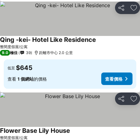
分享
放
Qing -kei- Hotel Like Residence
整間度假屋/公寓
9.0
極佳
39
距離市中心 2.0 公里
$645
低至
查看
1 個網站
的價格
查看價格
分享
放
Flower Base Lily House
整間度假屋/公寓