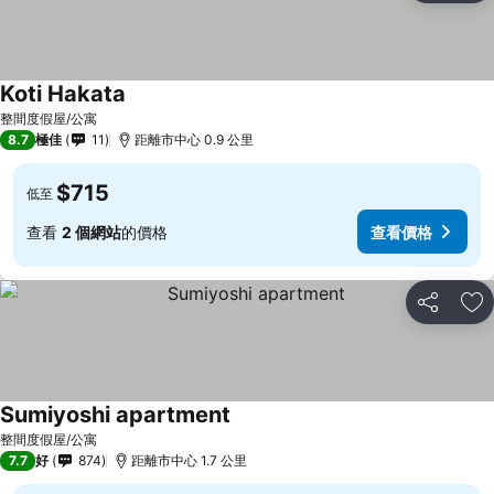
Koti Hakata
整間度假屋/公寓
8.7
極佳
11
距離市中心 0.9 公里
$715
低至
查看
2 個網站
的價格
查看價格
分享
放
Sumiyoshi apartment
整間度假屋/公寓
7.7
好
874
距離市中心 1.7 公里