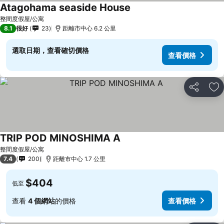
Atagohama seaside House
整間度假屋/公寓
8.1
很好
23
距離市中心 6.2 公里
選取日期，查看確切價格
查看價格
分享
放
TRIP POD MINOSHIMA A
整間度假屋/公寓
7.4
200
距離市中心 1.7 公里
$404
低至
查看
4 個網站
的價格
查看價格