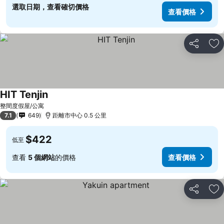
選取日期，查看確切價格
查看價格
分享
放
HIT Tenjin
整間度假屋/公寓
7.1
649
距離市中心 0.5 公里
$422
低至
查看
5 個網站
的價格
查看價格
分享
放