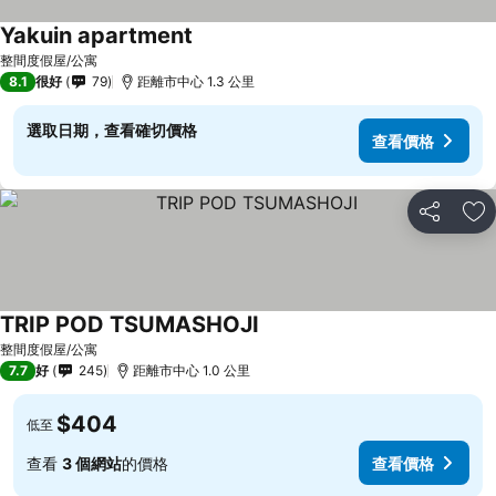
Yakuin apartment
整間度假屋/公寓
8.1
很好
79
距離市中心 1.3 公里
選取日期，查看確切價格
查看價格
分享
放
TRIP POD TSUMASHOJI
整間度假屋/公寓
7.7
好
245
距離市中心 1.0 公里
$404
低至
查看
3 個網站
的價格
查看價格