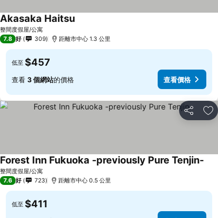
Akasaka Haitsu
整間度假屋/公寓
7.8
好
309
距離市中心 1.3 公里
$457
低至
查看
3 個網站
的價格
查看價格
分享
放
Forest Inn Fukuoka -previously Pure Tenjin-
整間度假屋/公寓
7.6
好
723
距離市中心 0.5 公里
$411
低至