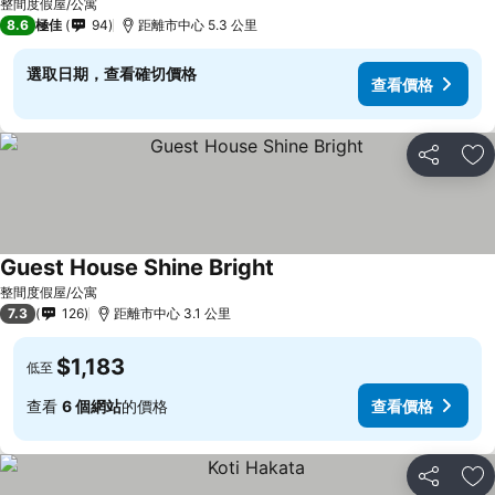
整間度假屋/公寓
8.6
極佳
94
距離市中心 5.3 公里
選取日期，查看確切價格
查看價格
分享
放
Guest House Shine Bright
整間度假屋/公寓
7.3
126
距離市中心 3.1 公里
$1,183
低至
查看
6 個網站
的價格
查看價格
分享
放