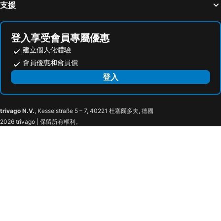
支援
A703 10 Min From Hakata Stationfree Wifi / Fukuoka Fukuoka
Atagohama seaside House
Plus One Fujisaki
天神南参番館Tenjin Minami Hotel I Fukuoka Central I San Ban Kan
Crystal & Resort Exclusive
The Mickey Carlton Ohashi 207
登入享受會員專屬優惠
建立個人化體驗
TRIP POD YOSHIZUKA C
Aruvuize
會員優惠和會員價
Well Cabin Fukuoka Tenjin Male Only
Wajiro Good Place House
登入
Guest House Green Base Hakata
Guest House Fukuoka W001
Nishi Nakasu apartment 301
Nishinakasu Building / Vacation Stay 7269
Grande Es Tenjin
The Onefive Terrace Fukuoka - Vacation Stay 33431v
trivago N.V.
, Kesselstraße 5 – 7, 40221 杜塞爾多夫, 德國
Tianshenmituyamabiru - Apartment Stay
At Hotel ORTO
2026 trivago | 保留所有權利。
MUSUBI HOTEL MACHIYA Haruyoshi
Atlas Apartment
Kawabata Stay
Fam Hotel Imaizumi
Toho Hotel Nakasu R-tenjin
Parkside Inn Hakata Premium
The Hakata Sanno Park Side Inn 702
Smart Stay Hakata
Sakura Stay Fukuoka2
Samp,inn - Vacation Stay 27372v
Villetta Heiwa Room 101 - Vacation Stay 17864
Toho Hotel Hakata 5