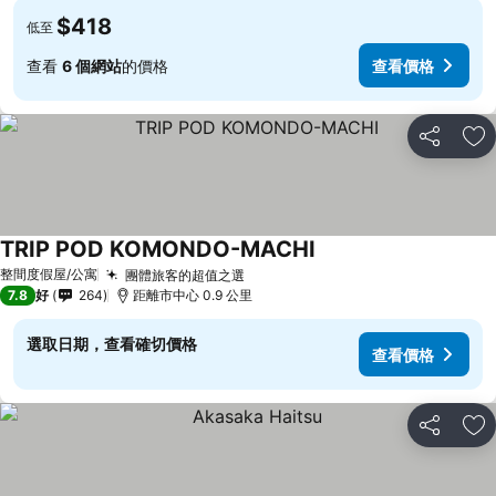
$418
低至
查看
6 個網站
的價格
查看價格
分享
放
TRIP POD KOMONDO-MACHI
整間度假屋/公寓
團體旅客的超值之選
7.8
好
264
距離市中心 0.9 公里
選取日期，查看確切價格
查看價格
分享
放