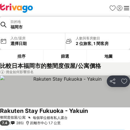
收藏夾
登入
選
目的地
福岡市
入住/退房
人數與客房數目
選擇日期
2 位旅客, 1 間客房
排序
篩選
地圖
比較日本福岡市的整間度假屋/公寓價格
佣金如何影響排名
分享
放
Rakuten Stay Fukuoka - Yakuin
整間度假屋/公寓
每個單位都有私人露台
7.4
285
距離市中心 1.7 公里