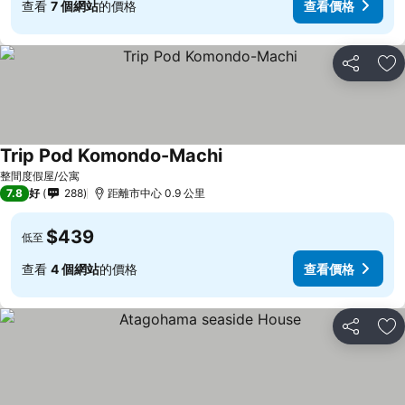
查看
7 個網站
的價格
查看價格
分享
放
Trip Pod Komondo-Machi
整間度假屋/公寓
7.8
好
288
距離市中心 0.9 公里
$439
低至
查看
4 個網站
的價格
查看價格
分享
放