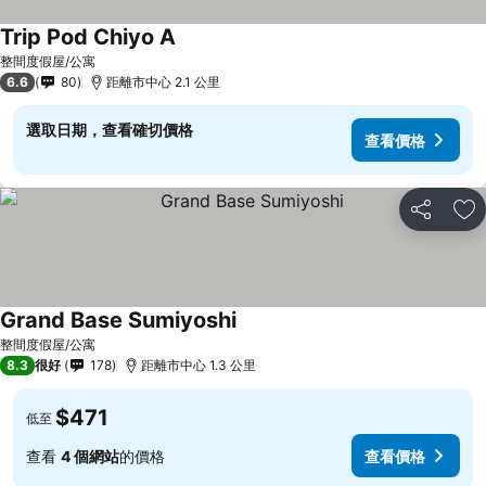
Trip Pod Chiyo A
整間度假屋/公寓
6.6
80
距離市中心 2.1 公里
選取日期，查看確切價格
查看價格
分享
放
Grand Base Sumiyoshi
整間度假屋/公寓
8.3
很好
178
距離市中心 1.3 公里
$471
低至
查看
4 個網站
的價格
查看價格