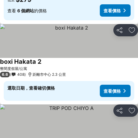
查看
6 個網站
的價格
查看價格
分享
放
boxi Hakata 2
整間度假屋/公寓
6.6
408
距離市中心 2.3 公里
選取日期，查看確切價格
查看價格
分享
放