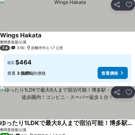
分享
放
Wings Hakata
整間度假屋/公寓
7.4
318
距離市中心 1.7 公里
$464
低至
查看
3 個網站
的價格
查看價格
分享
放
ゆったり1LDKで最大8人まで宿泊可能！博多駅・キャナルも徒歩圏内！コンビニ・スーパー徒歩１分！
整間度假屋/公寓