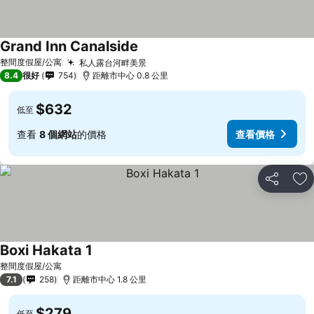
Grand Inn Canalside
整間度假屋/公寓
私人露台河畔美景
8.4
很好
754
距離市中心 0.8 公里
$632
低至
查看
8 個網站
的價格
查看價格
分享
放
Boxi Hakata 1
整間度假屋/公寓
7.1
258
距離市中心 1.8 公里
$279
低至