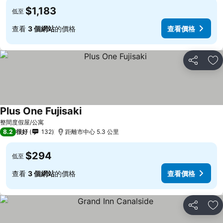
$1,183
低至
查看
3 個網站
的價格
查看價格
分享
放
Plus One Fujisaki
整間度假屋/公寓
8.2
很好
132
距離市中心 5.3 公里
$294
低至
查看
3 個網站
的價格
查看價格
分享
放