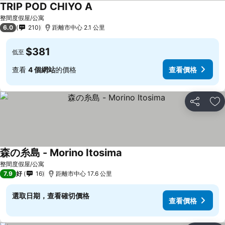
TRIP POD CHIYO A
整間度假屋/公寓
6.0
210
距離市中心 2.1 公里
$381
低至
查看
4 個網站
的價格
查看價格
分享
放
森の糸島 - Morino Itosima
整間度假屋/公寓
7.9
好
16
距離市中心 17.6 公里
選取日期，查看確切價格
查看價格