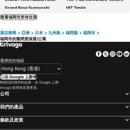
Grand Base Sumiyoshi
HIT Tenjin
Legatio Hakata Station East
Wings Hakata
查看福岡市所有住宿
Gumuhoteruzhongzhoumakisimu
Clarice Hakata
酒店搜尋
亞洲
日本
九州島
福岡縣
福岡市
Boxi Hakata 1
Sumiyoshi apartment
福岡市的整間度假屋/公寓
Guest House Fukuoka W301
Hotel&residence Haruyoshi
THE LANG HOTEL
Hotel Familia Hakata East
Facebook
Twitter
Insta
Yo
goom Hotel Haruyoshi
ALPHABED INN Fukuoka Ohori Park
選擇您的地區
Trip Pod Tsumashoji
Axion Hotels Tenjin
Forest Inn Fukuoka -previously Pure Tenjin-
TRIP POD MINOSHIMA A
在 Google 上新增
輕鬆找到我們的結果：在 Google 上將
Trip Pod Chiyo A
Alphabedboduokonhuoto
trivago 新增為首選來源。
Neo Field Nakasu
Garden house Ozasa - Apartment STAY
公司
boxi Hakata 2
Trip Pod Takasago B
我們的產品
Liberated Hotel So Sumiyoshi
Hotel Salifort Hakata
Advanced Stay Hakata
Baikoen
條款及政策
Central Heights
Camelot Annex