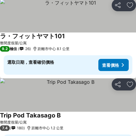
分享
放
ラ・フィットヤマト101
整間度假屋/公寓
9.2
極佳
26
距離市中心 8.1 公里
選取日期，查看確切價格
查看價格
分享
放
Trip Pod Takasago B
整間度假屋/公寓
7.4
180
距離市中心 1.2 公里