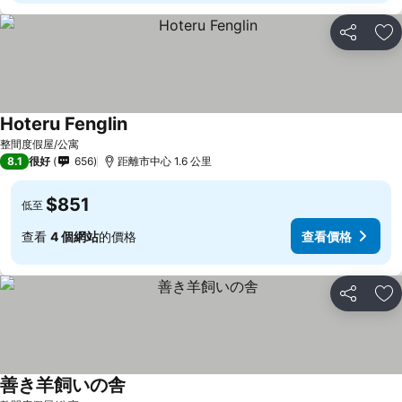
分享
放
Hoteru Fenglin
整間度假屋/公寓
8.1
很好
656
距離市中心 1.6 公里
$851
低至
查看
4 個網站
的價格
查看價格
分享
放
善き羊飼いの舎