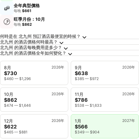
全年典型價格
每晚
$661
旺季月份：10月
每晚
$862
關於北九州的常見問答
何時是在 北九州 預訂酒店最便宜的時候？
北九州 的酒店價格何時最高？
北九州 的酒店每晚費用是多少？
北九州 的酒店價格全年如何變化？
8月
2026年
9月
2026年
$730
$638
$460
—
$1,296
$385
—
$972
10月
2026年
11月
2026年
$862
$786
$474
—
$1,646
$538
—
$1,633
12月
2026年
1月
2027年
$622
$566
$465
—
$881
$349
—
$904