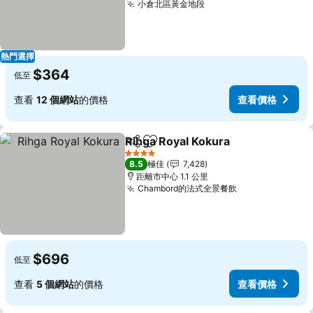
小倉北區黃金地段
熱門選擇
$364
低至
查看
12 個網站
的價格
查看價格
Rihga Royal Kokura
分享
放到收藏夾
4 星級
8.5
極佳
7,428
距離市中心 1.1 公里
Chambord的法式全景餐飲
$696
低至
查看
5 個網站
的價格
查看價格