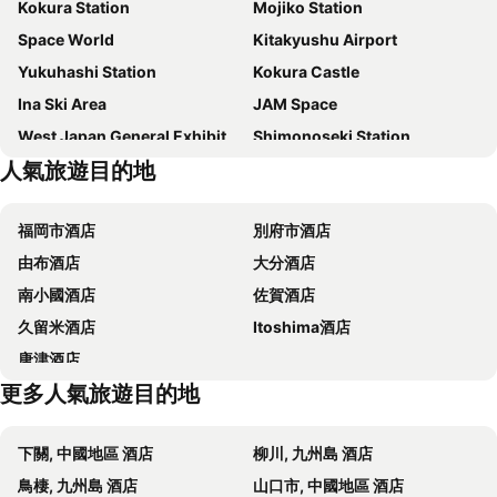
Kokura Station
Mojiko Station
Dormy Inn Premium Shimonoseki
Hotel Crown Hills Kokura
Space World
Kitakyushu Airport
Toyoko Inn Kitakyushu Airport
Sunsky Hotel
Yukuhashi Station
Kokura Castle
Hotel Relief Kokura Station
Route-Inn Mojiko
Ina Ski Area
JAM Space
Shimonoseki Station West Washington Hotel Plaza
東横INN 小倉站新幹線口
West Japan General Exhibition Center
Shimonoseki Station
Fukuoka Mojiko Stay
Quintessa Hotel Kokura Comic & Books
人氣旅遊目的地
Kurosaki Station
Yamaguchi Ube Airport
Comfort Hotel Kokura
Super Hotel Kokuraeki Minamiguchi
Mojiko Retro
Munakata Taisha shrine
Kokura Recent Hotel
Wing International Shimonoseki
福岡市酒店
別府市酒店
Vessel Hotel Kanda Kitakyushu Airport
Nishitetsu Inn Kurosaki
由布酒店
大分酒店
Hotel Crown Palais Kokura
Via Inn Shimonoseki
南小國酒店
佐賀酒店
Hotel Crown Palais Kitakyushu
Hotel 1-2-3 Kokura
久留米酒店
Itoshima酒店
Comfort Hotel Kurosaki
Super Hotel Premier Shimonoseki
唐津酒店
Toyoko Inn Shimonoseki Kaikyo yume tower Mae
Kaze No Umi
更多人氣旅遊目的地
Urban Place Inn Kokura
Hotel Route-Inn Kitakyushu-Wakamatsu Ekihigashi
Smile Hotel Kokura
Hotel Aya
下關, 中國地區 酒店
柳川, 九州島 酒店
Ariston Inn Kanda Kitakyushu Airport
Tabist Hotel Tetora Kitakyushu
鳥棲, 九州島 酒店
山口市, 中國地區 酒店
Hotel Reference Kokuraekimae
Smile Hotel Shimonoseki