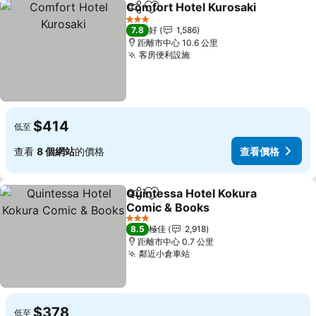
Comfort Hotel Kurosaki
分享
放到收藏夾
3 星級
7.8
好
1,586
距離市中心 10.6 公里
客房便利設施
$414
低至
查看
8 個網站
的價格
查看價格
Quintessa Hotel Kokura
分享
放到收藏夾
Comic & Books
3 星級
8.5
極佳
2,918
距離市中心 0.7 公里
鄰近小倉車站
$378
低至