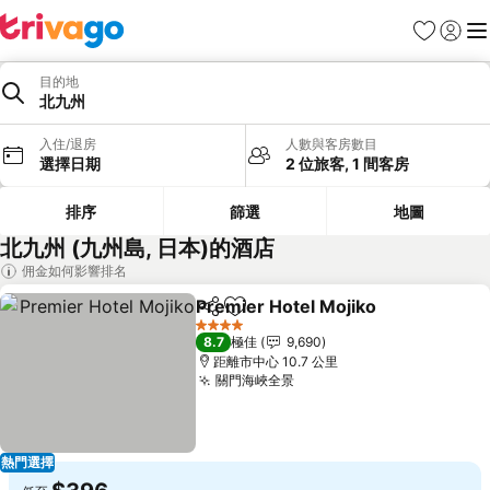
收藏夾
登入
選
目的地
北九州
入住/退房
人數與客房數目
選擇日期
2 位旅客, 1 間客房
排序
篩選
地圖
北九州 (九州島, 日本)的酒店
佣金如何影響排名
Premier Hotel Mojiko
分享
放到收藏夾
4 星級
8.7
極佳
9,690
距離市中心 10.7 公里
關門海峽全景
熱門選擇