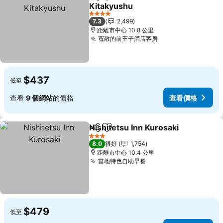
分享
放到收藏夾
Kitakyushu
4 星級
7.3
2,499
距離市中心 10.8 公里
寬敞的前王子酒店客房
$437
低至
查看
9 個網站
的價格
查看價格
Nishitetsu Inn Kurosaki
分享
放到收藏夾
3 星級
8.0
很好
1,754
距離市中心 10.4 公里
當地特色自助早餐
$479
低至