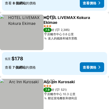
查看
8 個網站
的價格
查看價格
HOTEL LiVEMAX Kokura
分享
放到收藏夾
Ekimae
3 星級
7.5
好
2,385
距離市中心 0.6 公里
迷人的鐵路和城市景觀
$178
低至
查看
7 個網站
的價格
查看價格
Arc Inn Kurosaki
分享
放到收藏夾
3 星級
7.9
好
521
距離市中心 10.3 公里
鄰近當地餐飲和便利店