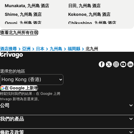
Munakata, 九州島 酒店
日田, 九州島 酒店
Shimonoseki Grand Hotel
Asano Hotel
Shime, 九州島 酒店
Kokonoe, 九州島 酒店
BEB5 Mojiko by Hoshino Resorts
Rico Hotel Kokura
Oguni, 九州島 酒店
Chikushino, 九州島 酒店
Smile Hotel Kokura
Urban Hotel Kajimachi
大宰府, 九州島 酒店
朝倉, 九州島 酒店
查看北九州所有住宿
Kitakyushu Daiichi
長門市, 中國地區 酒店
Ube, 中國地區 酒店
酒店搜尋
亞洲
日本
九州島
福岡縣
北九州
Ukiha, 九州島 酒店
Miyawaka, 九州島 酒店
Okawa, 九州島 酒店
Hagi, 中國地區 酒店
Facebook
Twitter
Insta
Yo
Nakatsu, 九州島 酒店
Iizuka, 九州島 酒店
選擇您的地區
福岡市, 九州島 酒店
別府市, 九州島 酒店
由布, 九州島 酒店
熊本市, 九州島 酒店
在 Google 上新增
阿蘇, 九州島 酒店
大分, 九州島 酒店
輕鬆找到我們的結果：在 Google 上將
trivago 新增為首選來源。
南小國, 九州島 酒店
嬉野, 九州島 酒店
公司
東京, 關東 酒店
大阪, 近畿 酒店
我們的產品
名古屋, 中部及北陸 酒店
札幌, 北海道 酒店
京都, 近畿 酒店
那霸, 沖繩島 酒店
條款及政策