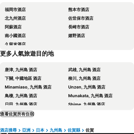
Fukuoka Yafuoku! Dome
Nakasu-Kawabata Station
Ryokan Akebono - Vacation Stay 97640v
Hotel Marital Sousei Saga
福岡市酒店
熊本市酒店
Meinohama Station
Yakuin Station
HOTEL R9 The Yard Kohoku
Yanagawa Business
北九州酒店
佐世保市酒店
Tojinmachi Station
Acros Fukuoka
Hotel Elmont
Hotel Avenue Chikugo
阿蘇酒店
長崎市酒店
佐賀機場
Fukuoka Convention Center
南小國酒店
嬉野酒店
Suitengu shrine
Nishitetsu Kurume Station
久留米酒店
Shiraito Falls
Omuta City Zoo
更多人氣旅遊目的地
Greenland Kumamoto
Minami Fukuoka Station
Higashihie Station
Hakozaki Miyamae Station
唐津, 九州島 酒店
武雄, 九州島 酒店
Kyushu National Museum
Chiyo-Kenchoguchi Station
下關, 中國地區 酒店
柳川, 九州島 酒店
Minamiaso, 九州島 酒店
Unzen, 九州島 酒店
鳥棲, 九州島 酒店
Munakata, 九州島 酒店
日田, 九州島 酒店
Shime, 九州島 酒店
Kokonoe, 九州島 酒店
Oguni, 九州島 酒店
查看佐賀所有住宿
Chikushino, 九州島 酒店
大宰府, 九州島 酒店
酒店搜尋
亞洲
日本
九州島
佐賀縣
佐賀
朝倉, 九州島 酒店
Tara, 九州島 酒店