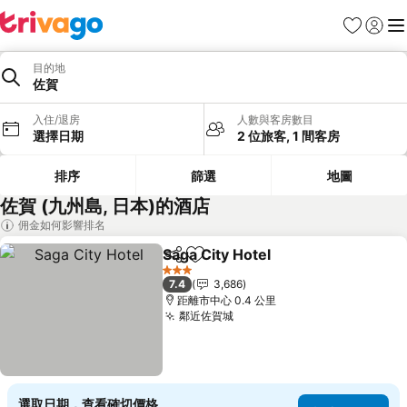
收藏夾
登入
選
目的地
佐賀
入住/退房
人數與客房數目
選擇日期
2 位旅客, 1 間客房
排序
篩選
地圖
佐賀 (九州島, 日本)的酒店
佣金如何影響排名
Saga City Hotel
分享
放到收藏夾
3 星級
7.4
3,686
距離市中心 0.4 公里
鄰近佐賀城
選取日期，查看確切價格