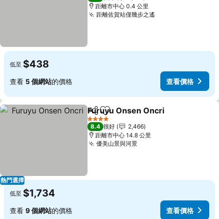
距離市中心 0.4 公里
距離佐賀站僅幾步之遙
$438
低至
查看
5 個網站
的價格
查看價格
Furuyu Onsen Oncri
分享
放到收藏夾
4 星級
8.4
很好
2,466
距離市中心 14.8 公里
優美山景與河景
熱門選擇
$1,734
低至
查看
9 個網站
的價格
查看價格