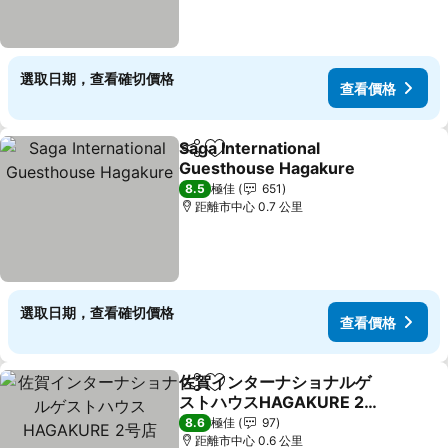
選取日期，查看確切價格
查看價格
Saga International
分享
放到收藏夾
Guesthouse Hagakure
8.5
極佳
651
距離市中心 0.7 公里
選取日期，查看確切價格
查看價格
佐賀インターナショナルゲ
分享
放到收藏夾
ストハウスHAGAKURE 2号
店
8.6
極佳
97
距離市中心 0.6 公里