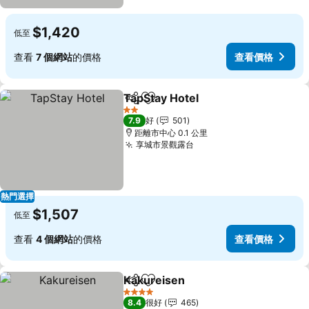
$1,420
低至
查看
7 個網站
的價格
查看價格
TapStay Hotel
分享
放到收藏夾
2 星級
7.9
好
501
距離市中心 0.1 公里
享城市景觀露台
熱門選擇
$1,507
低至
查看
4 個網站
的價格
查看價格
Kakureisen
分享
放到收藏夾
4 星級
8.4
很好
465