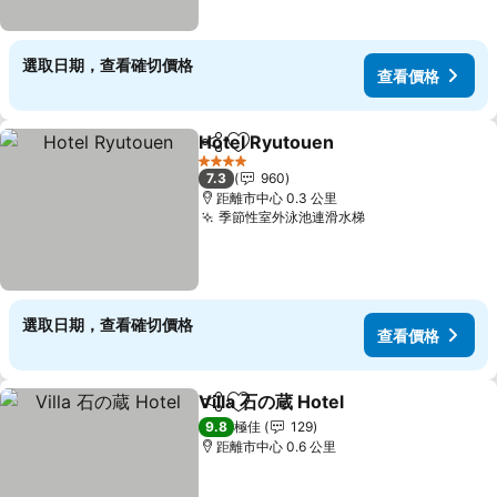
選取日期，查看確切價格
查看價格
Hotel Ryutouen
分享
放到收藏夾
4 星級
7.3
960
距離市中心 0.3 公里
季節性室外泳池連滑水梯
選取日期，查看確切價格
查看價格
Villa 石の蔵 Hotel
分享
放到收藏夾
9.8
極佳
129
距離市中心 0.6 公里