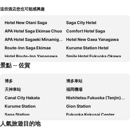
這些酒店您也可能感興趣
Hotel New Otani Saga
Saga City Hotel
APA Hotel Saga Ekimae Chuo
Comfort Hotel Saga
APA Hotel Sagaeki Minamiguchi
Hotel New Gaea Yanagawa
Route-Inn Saga Ekimae
Kurume Station Hotel
Hotel Route-Inn Yanagawa Ekimae
Smile Hotel Fukuoka Okawa
景點 ─ 佐賀
Okawa Riverside Hotel
Garden Terrace Saga Hotel & Resorts
TapStay Hotel
Hotel Grande Hagakure
博多
博多車站
KANSEI null SAGA
東橫INN 佐賀站前
天神車站
福岡機場
Hotel Remy (Adult Hotel)
HOTEL fah
Canal City Hakata
Nishitetsu Fukuoka (Tenjin) Station
Taqua
Idaimae Green Hotel
Kurume Station
Gion Station
Sagayamato Onsen Hotel Amandi
Saga Ureshino Spa Taishoya Shiibasanso
Saga Station
Fukuoka Kokusai Center
APA Hotel Sagaeki Minamiguchi
Ryokan Akebono - Vacation STAY 91895v
人氣旅遊目的地
Hakozaki Station
Fukuoka Yafuoku Dome
KANSEI null 佐賀
Guest House NUZZO