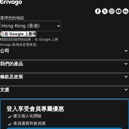
山口縣, 九州島 酒店
諫早, 九州島 酒店
Facebook
Twitter
Insta
Yo
Ukiha, 九州島 酒店
Miyawaka, 九州島 酒店
選擇您的地區
福岡市, 九州島 酒店
別府市, 九州島 酒店
由布, 九州島 酒店
熊本市, 九州島 酒店
在 Google 上新增
北九州, 九州島 酒店
阿蘇, 九州島 酒店
輕鬆找到我們的結果：在 Google 上將
trivago 新增為首選來源。
大分, 九州島 酒店
南小國, 九州島 酒店
公司
嬉野, 九州島 酒店
東京, 關東 酒店
我們的產品
大阪, 近畿 酒店
名古屋, 中部及北陸 酒店
札幌, 北海道 酒店
京都, 近畿 酒店
條款及政策
那霸, 沖繩島 酒店
富士河口湖町, 中部及北陸 酒店
神戶市, 近畿 酒店
支援
登入享受會員專屬優惠
建立個人化體驗
會員優惠和會員價