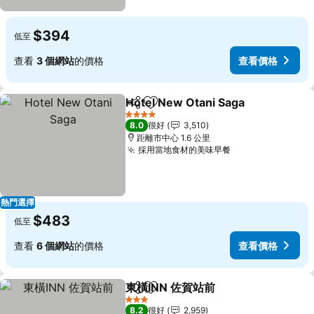
$394
低至
查看
3 個網站
的價格
查看價格
Hotel New Otani Saga
分享
放到收藏夾
4 星級
8.0
很好
3,510
距離市中心 1.6 公里
採用當地食材的美味早餐
熱門選擇
$483
低至
查看
6 個網站
的價格
查看價格
東橫INN 佐賀站前
分享
放到收藏夾
3 星級
8.2
很好
2,959