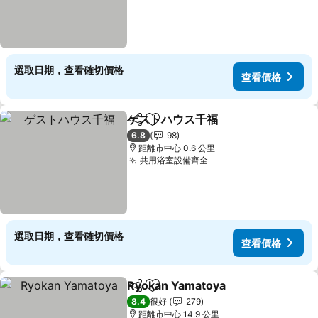
選取日期，查看確切價格
查看價格
ゲストハウス千福
分享
放到收藏夾
6.8
98
距離市中心 0.6 公里
共用浴室設備齊全
選取日期，查看確切價格
查看價格
Ryokan Yamatoya
分享
放到收藏夾
8.4
很好
279
距離市中心 14.9 公里