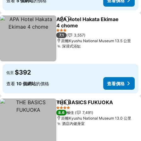
查看
5 個網站
的價格
查看價格
APA Hotel Hakata Ekimae
分享
放到收藏夾
4 chome
查看價格
3 星級
7.1
3,557
距離Kyushu National Museum 13.5 公里
深浸式浴缸
查看價格
$392
低至
查看
10 個網站
的價格
查看價格
THE BASICS FUKUOKA
分享
放到收藏夾
查
4 星級
8.6
極佳
7,491
距離Kyushu National Museum 13.0 公里
酒店內健身室
查看價格