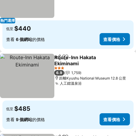
熱門選擇
$440
低至
查看
6 個網站
的價格
查看價格
Route-Inn Hakata
分享
放到收藏夾
Ekiminami
查看價格
3 星級
6.9
1,759
距離Kyushu National Museum 12.8 公里
人工鐳溫泉浴
查看價格
$485
低至
查看
9 個網站
的價格
查看價格