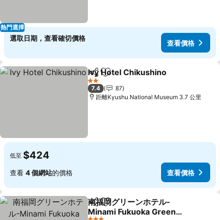
熱門選擇
選取日期，查看確切價格
查看價格
Ivy Hotel Chikushino
分享
放到收藏夾
查看
2 星級
7.4
87
距離Kyushu National Museum 3.7 公里
$424
低至
查看
4 個網站
的價格
查看價格
南福岡グリーンホテル-
分享
放到收藏夾
Minami Fukuoka Green