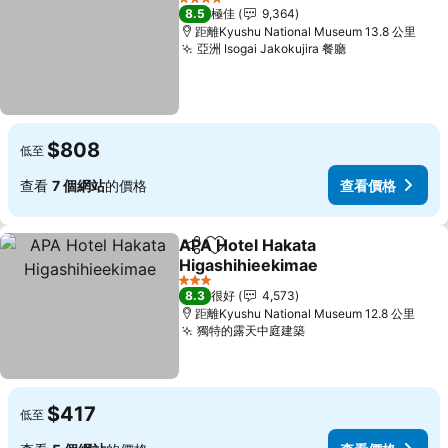
4 星級
8.5
極佳
9,364
距離Kyushu National Museum 13.8 公里
亞洲 Isogai Jakokujira 餐廳
查看價格
$808
低至
查看
7 個網站
的價格
查看價格
APA Hotel Hakata
分享
放到收藏夾
Higashihieekimae
查看價格
3 星級
8.3
很好
4,573
距離Kyushu National Museum 12.8 公里
獨特的露天中庭建築
查看價格
$417
低至