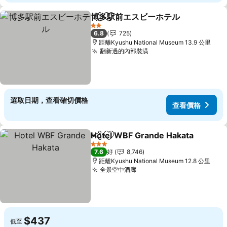
博多駅前エスビーホテル
分享
放到收藏夾
查
2 星級
6.8
725
距離Kyushu National Museum 13.9 公里
翻新過的內部裝潢
查看價格
選取日期，查看確切價格
查看價格
Hotel WBF Grande Hakata
分享
放到收藏夾
3 星級
7.6
好
8,746
距離Kyushu National Museum 12.8 公里
全景空中酒廊
查看價格
$437
低至