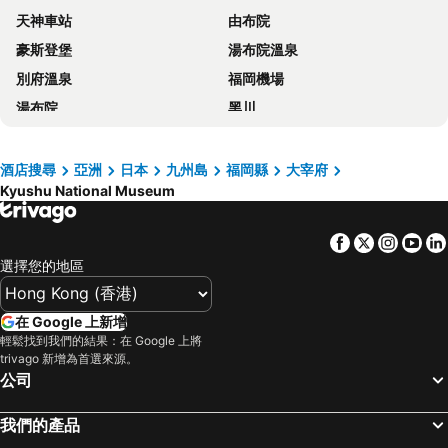
天神車站
由布院
Richmond Hotel Tenjin Nishidori
Hotel Monterey Fukuoka
豪斯登堡
湯布院溫泉
Tokyu Stay Hakata
Solaria Nishitetsu Hotel Fukuoka
別府溫泉
福岡機場
Richmond Hotel Hakata Ekimae
Mitsui Garden Hotel Fukuoka Gion
湯布院
黑川
克魯姆博西鐵酒店
Daiwa Roynet Hotel Hakata-Gion
熊本車站
Canal City Hakata
Toyo Hotel
Comfort Hotel Hakata
Aso Farm Land
湯布院
Hotel Okura Fukuoka
The Royal Park Canvas Fukuoka Nakasu
酒店搜尋
亞洲
日本
九州島
福岡縣
大宰府
Kyushu National Museum
黒川溫泉
Kokura Station
Nishitetsu Grand Hotel
KOKO HOTEL Hakata shinkansenguchi
Nishitetsu Fukuoka (Tenjin) Station
Nagasaki Station
Hotel WBF Grande Hakata
Hotel Forza Hakataeki Hakataguchi
Facebook
Twitter
Insta
Yo
Kurume Station
Gion Station
Via Inn. Hakataguchi Ekimae
Tenza Hotel at Hakata Station
選擇您的地區
Oita Station
Mojiko Station
Hakata Tokyu REI Hotel
Hilton Fukuoka Sea Hawk
湯田溫泉
Yufuin
Nest Hotel Hakata Station
Hotel New Otani Hakata
在 Google 上新增
Hakozaki Station
Fukuoka Kokusai Center
輕鬆找到我們的結果：在 Google 上將
Mitsui Garden Hotel Fukuoka Nakasu
Hotel Nikko Fukuoka
trivago 新增為首選來源。
Saga Station
Fukuoka Yafuoku Dome
Hotel Oriental Express Fukuoka Nakasu Kawabata
Apa Hotel Hakata Eki Chikushiguchi
公司
Fukuoka Yafuoku! Dome
Nakasu-Kawabata Station
Tokyu Stay Fukuoka Tenjin
JR Kyushu Blossom Fukuoka
我們的產品
Miyajima
Yakuin Station
9h nine hours Hakata station
Hakata Green Hotel No.1