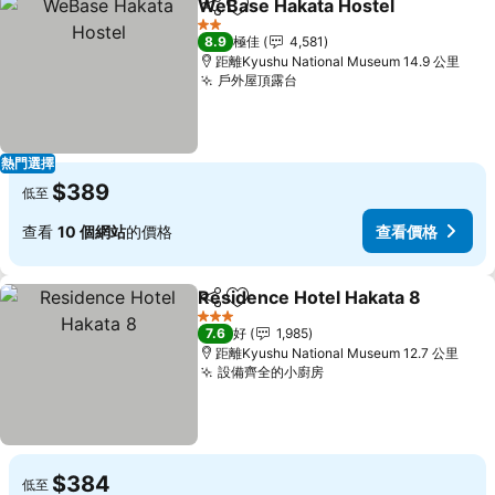
WeBase Hakata Hostel
分享
放到收藏夾
查
2 星級
8.9
極佳
4,581
距離Kyushu National Museum 14.9 公里
戶外屋頂露台
查看價格
熱門選擇
$389
低至
查看
10 個網站
的價格
查看價格
Residence Hotel Hakata 8
分享
放到收藏夾
3 星級
7.6
好
1,985
距離Kyushu National Museum 12.7 公里
設備齊全的小廚房
查看價格
$384
低至