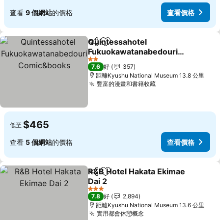
查看
9 個網站
的價格
查看價格
Quintessahotel
分享
放到收藏夾
Fukuokawatanabedouri
Comic&books
查看價格
2 星級
7.6
好
357
距離Kyushu National Museum 13.8 公里
豐富的漫畫和書籍收藏
查看價格
$465
低至
查看
5 個網站
的價格
查看價格
R&B Hotel Hakata Ekimae
分享
放到收藏夾
Dai 2
查看價格
3 星級
7.8
好
2,894
距離Kyushu National Museum 13.6 公里
實用都會休憩概念
查看價格