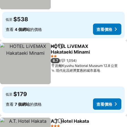
$538
低至
查看
4 個網站
的價格
查看價格
HOTEL LiVEMAX
分享
放到收藏夾
Hakataeki Minami
查看價格
2 星級
6.7
1,054
距離Kyushu National Museum 12.8 公里
現代化且經濟實惠的城市基地
查看價格
$179
低至
查看
7 個網站
的價格
查看價格
A.T. Hotel Hakata
分享
放到收藏夾
查看價格