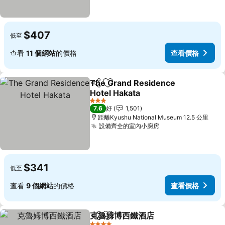
$407
低至
查看
11 個網站
的價格
查看價格
The Grand Residence
分享
放到收藏夾
Hotel Hakata
查看價格
3 星級
7.6
好
1,501
距離Kyushu National Museum 12.5 公里
設備齊全的室內小廚房
查看價格
$341
低至
查看
9 個網站
的價格
查看價格
克魯姆博西鐵酒店
分享
放到收藏夾
查看價格