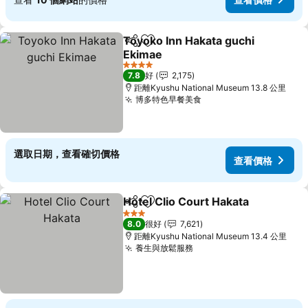
Toyoko Inn Hakata guchi
分享
放到收藏夾
Ekimae
查看價格
4 星級
7.8
好
2,175
距離Kyushu National Museum 13.8 公里
博多特色早餐美食
查看價格
選取日期，查看確切價格
查看價格
Hotel Clio Court Hakata
分享
放到收藏夾
查
3 星級
8.0
很好
7,621
距離Kyushu National Museum 13.4 公里
養生與放鬆服務
查看價格