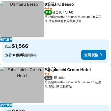
Daimaru Besso
分享
放到收藏夾
查看價格
3 星級
8.9
極佳
1,714
距離Kyushu National Museum 3.9 公里
香薰和阿育吠陀美容沙龍
查看價格
熱門選擇
$1,566
低至
查看
6 個網站
的價格
查看價格
Futsukaichi Green Hotel
分享
放到收藏夾
查
2 星級
6.3
466
距離Kyushu National Museum 3.1 公里
鄰近 JR 二日市站
查看價格
熱門選擇