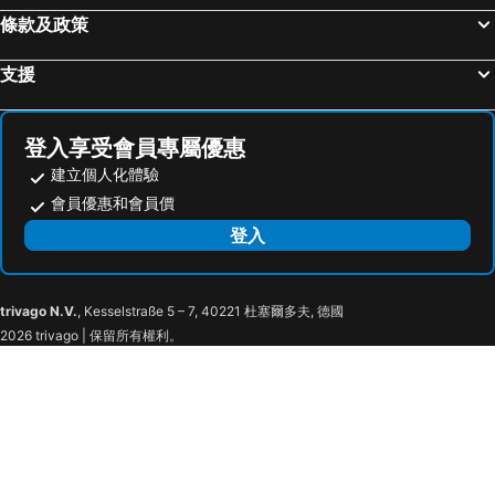
Acros Fukuoka
Tojinmachi Station
The Royal Park Hotel Fukuoka
Hotel Monte Hermana Fukuoka
條款及政策
Meinohama Station
熊本機場
Canal City Fukuoka Washington Hotel
Fukuoka U-BELL Hotel
支援
Ogiyama Cherry blossom Garden
Fukuoka Convention Center
Hotel Cultia Dazaifu
Route Inn Grantia Dazaifu
佐賀機場
JR Nishinihon Miyajima Ferry
Ivy Hotel Chikushino
Purple Hotel Futsukaichi
Minami Fukuoka Station
Higashihie Station
AZ Fukuoka Kanenokuma
Weekly Inn Minami Fukuoka
登入享受會員專屬優惠
Nishitetsu Kurume Station
Miyazaki Station
南福岡グリーンホテル-Minami Fukuoka Green Hotel
Suihokaku Hotel - Vacation Stay 49749v
建立個人化體驗
Kyushu National Museum
Chiyo-Kenchoguchi Station
會員優惠和會員價
Fukuoka Hotel COCO
HOTEL R9 The Yard Chikuzen
Nishitetsu Hall
Sakurai Futamigaura
登入
Cate no mori - Vacation STAY 20958v
Cate no mori - Vacation STAY 20997v
Space World
Yusuraume
ホテル雅ロワイヤル
HOTEL Villamure Ogori -ADULT ONLY-
Dazaifu Tenmangu Shrine
Zasshonokuma Station
十二ホテル -福岡空港-
Green Rich Hotel Nishitetsu Ohashi Ekimae
trivago N.V.
, Kesselstraße 5 – 7, 40221 杜塞爾多夫, 德國
Nishitetsu Hirao Station
Elgala Hall
Hotel Nexus Hakatasanno
Hotel Eris Hakata Love Hotel
2026 trivago | 保留所有權利。
壹岐機場
Mojiko Retro
Residence Hotel Hakata 16
A.T. Hotel Hakata
Hitoyoshi Hot Spring
Hinoyama Park
HOTEL SOL
Dormy Inn Hakata Gion
Amakusa Airfield
mizuka Imaizumi 1 - unmanned hotel -
Candeo The Hakata Terrace
Hotellivemax Hakata-ekimae
Best Western Fukuoka Nakasu Inn
Smile Hotel Hakata Ekimae - Vacation Stay 64014v
Raffine Ropponmatsu