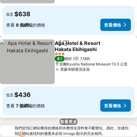
$638
低至
查看
8 個網站
的價格
查看價格
Apa Hotel & Resort
分享
放到收藏夾
Hakata Ekihigashi
查看價格
3 星級
8.1
很好
7,189
距離Kyushu National Museum 13.3 公里
黑蒙布朗屋頂泳池
查看價格
$436
低至
查看
7 個網站
的價格
查看價格
查看更多
我們從預訂網站獲得的價格和供應情況資料會不斷變化。因此，你連到
預訂網站後找到的優惠未必與 trivago 顯示的完全相同。