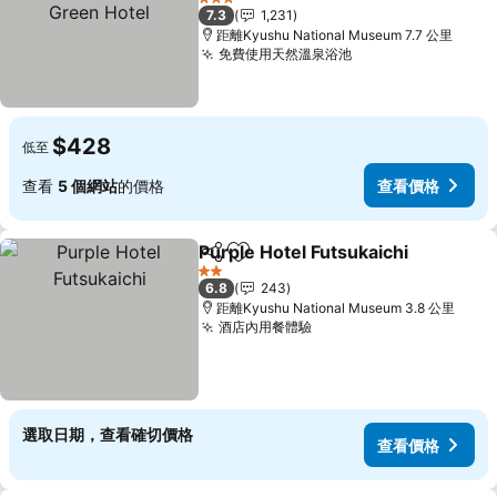
Hotel
查看價格
3 星級
7.3
1,231
距離Kyushu National Museum 7.7 公里
免費使用天然溫泉浴池
查看價格
$428
低至
查看
5 個網站
的價格
查看價格
Purple Hotel Futsukaichi
分享
放到收藏夾
查
2 星級
6.8
243
距離Kyushu National Museum 3.8 公里
酒店內用餐體驗
查看價格
選取日期，查看確切價格
查看價格