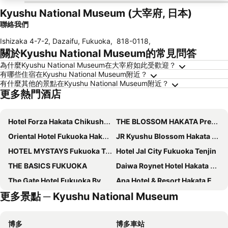
Kyushu National Museum (大宰府, 日本)
聯絡我們
Ishizaka 4-7-2, Dazaifu, Fukuoka
,
818-0118
,
關於Kyushu National Museum的常見問答
為什麼Kyushu National Museum在大宰府如此受歡迎？
有哪些住宿在Kyushu National Museum附近？
有什麼其他的景點在Kyushu National Museum附近？
更多熱門酒店
Hotel Forza Hakata Chikushi-Guchi Ⅰ
THE BLOSSOM HAKATA Premier
Oriental Hotel Fukuoka Hakata Station
JR Kyushu Blossom Hakata Chuo
HOTEL MYSTAYS Fukuoka Tenjin
Hotel Jal City Fukuoka Tenjin
THE BASICS FUKUOKA
Daiwa Roynet Hotel Hakata Reisen PREMIER
The Gate Hotel Fukuoka By Hulic
Apa Hotel & Resort Hakata Ekihigashi
更多景點 ─ Kyushu National Museum
Hotel Oriental Express Fukuoka Tenjin
Cross Life Hakata Tenjin
Richmond Fukuoka Tenjin
Hotel Japanesque Fukuoka
博多
博多車站
Miyako Hotel Hakata
Cross Life Hakata Yanagibashi