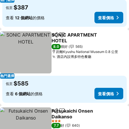
$387
低至
查看
12 個網站
的價格
查看價格
SONIC APARTMENT
分享
放到收藏夾
HOTEL
查看價格
8.0
很好
565
距離Kyushu National Museum 0.8 公里
酒店內設博多特色餐廳
查看價格
熱門選擇
$585
低至
查看
6 個網站
的價格
查看價格
Futsukaichi Onsen
分享
放到收藏夾
Daikanso
查看價格
3 星級
7.7
好
640