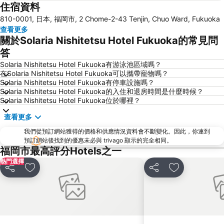
住宿資料
Saga Station
Fukuoka Yafuoku Dome
810-0001, 日本, 福岡市, 2 Chome-2-43 Tenjin, Chuo Ward, Fukuoka
Fukuoka Yafuoku! Dome
Nakasu-Kawabata Station
查看更多
Acros Fukuoka
Yakuin Station
關於Solaria Nishitetsu Hotel Fukuoka的常見問
Tojinmachi Station
Meinohama Station
答
Fukuoka Convention Center
佐賀機場
Solaria Nishitetsu Hotel Fukuoka有游泳池區域嗎？
在Solaria Nishitetsu Hotel Fukuoka可以攜帶寵物嗎？
Higashihie Station
Minami Fukuoka Station
Solaria Nishitetsu Hotel Fukuoka有停車設施嗎？
Solaria Nishitetsu Hotel Fukuoka的入住和退房時間是什麼時候？
Nishitetsu Kurume Station
Nishitetsu Hall
Solaria Nishitetsu Hotel Fukuoka位於哪裡？
Chiyo-Kenchoguchi Station
Kyushu National Museum
查看更多
Sakurai Futamigaura
Space World
我們從預訂網站獲得的價格和供應情況資料會不斷變化。因此，你連到
Elgala Hall
Nishijin Station
預訂網站後找到的優惠未必與 trivago 顯示的完全相同。
福岡市最高評分Hotels之一
Dazaifu Tenmangu Shrine
熱門選擇
分享
放到收藏夾
分享
放到收藏夾