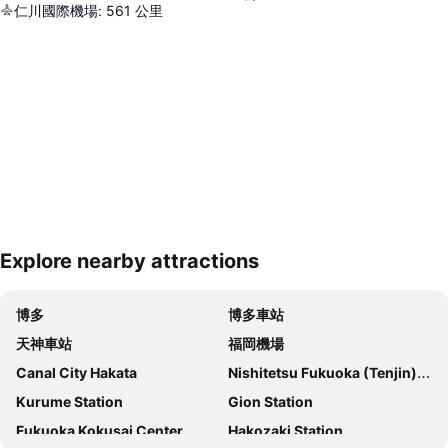
仁川國際機場
:
561
公里
Explore nearby attractions
展開地圖
博多
博多車站
天神車站
福岡機場
Canal City Hakata
Nishitetsu Fukuoka (Tenjin) Station
Kurume Station
Gion Station
Fukuoka Kokusai Center
Hakozaki Station