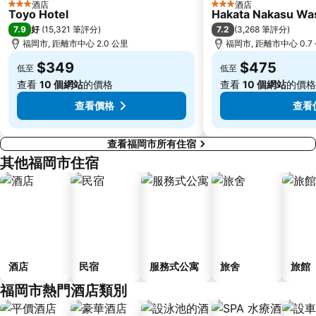
酒店
酒店
3 星級
3 星級
Toyo Hotel
Hakata Nakasu Was
7.9
7.2
好
(
15,321 筆評分
)
(
3,268 筆評分
)
福岡市, 距離市中心 2.0 公里
福岡市, 距離市中心 0.7
$349
$475
低至
低至
查看
10 個網站
的價格
查看
10 個網站
的價格
查看價格
查看
查看福岡市所有住宿
其他福岡市住宿
酒店
民宿
服務式公寓
旅舍
旅館
福岡市熱門酒店類別