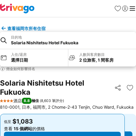
收藏夾
登入
選
查看福岡市所有住宿
目的地
Solaria Nishitetsu Hotel Fukuoka
入住/退房
人數與客房數目
選擇日期
2 位旅客, 1 間客房
佣金如何影響排名
Solaria Nishitetsu Hotel
Fukuoka
分享
放
酒店
8.8
極佳
(
8,603 筆評分
)
4 星級
810-0001, 日本, 福岡市, 2 Chome-2-43 Tenjin, Chuo Ward, Fukuoka
$1,083
$1,083
低至
低至
查看
15 個網站
的價格
查看
15 個網站
的價格