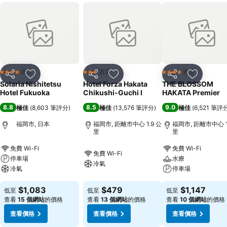
酒店
酒店
酒店
4 星級
3 星級
4 星級
分享
放到收藏夾
分享
放到收藏夾
分享
放到收藏
Solaria Nishitetsu
Hotel Forza Hakata
THE BLOSSOM
Hotel Fukuoka
Chikushi-Guchi Ⅰ
HAKATA Premier
8.8
8.5
9.0
極佳
(
8,603 筆評分
)
極佳
(
13,576 筆評分
)
極佳
(
6,521 筆評
福岡市, 日本
福岡市, 距離市中心 1.9 公
福岡市, 距離市中心 1
里
里
免費 Wi-Fi
免費 Wi-Fi
免費 Wi-Fi
停車場
水療
冷氣
冷氣
停車場
$1,083
$479
$1,147
低至
低至
低至
查看
15 個網站
的價格
查看
13 個網站
的價格
查看
10 個網站
的價格
查看價格
查看價格
查看價格