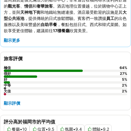
的
觀光客
、
情侶
和
奢華旅客
。酒店地理位置優越，位於購物中心正上
方，並與
天神地下街
和地鐵站無縫連接。酒店最受歡迎的設施是其
大
型公共浴池
，提供傳統的日式放鬆體驗。賓客們一致讚揚
員工
的出色
服務以及美味豐盛的
自助早餐
，餐點包括日式、西式和韓式菜餚。如
欲享受更佳體驗，建議前往
17樓餐廳
欣賞美景。
顯示更多
旅客評價
極佳
64
%
很好
27
%
好
5
%
中等
2
%
欠佳
2
%
顯示評價
評分高於福岡市的平均值
餐廳
•
10
位置
•
9.5
氛圍
•
9.4
體驗
•
9.2