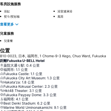
客房設施服務
浴缸
浴室連淋浴
熨斗/熨衫板
風筒
查看更多
兒童服務
兒童餐
位置
810-0023, 日本, 福岡市, 1 Chome-9-3 Kego, Chuo Ward, Fukuoka
距離Fukuoka U-BELL Hotel
薬院大通り駅
:
0.4
公里
福岡市
:
1.1
公里
Fukuoka Castle
:
1.1
公里
Fukuoka City Art Museum
:
1.3
公里
Hakata'za
:
1.8
公里
Fukuoka Kokusai Center
:
2.3
公里
Hkt48 Theater
:
3.1
公里
Fukuoka Paypay Dome
:
3.3
公里
福岡塔
:
4.1
公里
Best Denki Stadium
:
6.2
公里
Marine World Uminonakamichi
:
9.1
公里