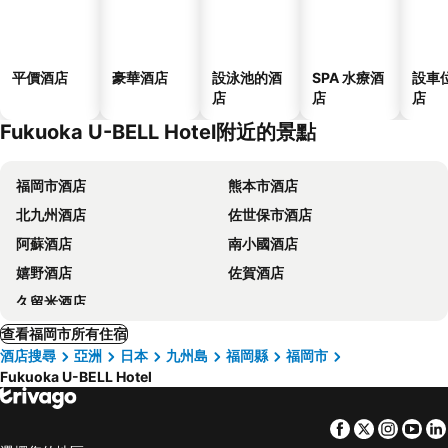
平價酒店
豪華酒店
設泳池的酒
SPA 水療酒
設車
店
店
店
Fukuoka U-BELL Hotel附近的景點
福岡市酒店
熊本市酒店
北九州酒店
佐世保市酒店
阿蘇酒店
南小國酒店
嬉野酒店
佐賀酒店
久留米酒店
查看福岡市所有住宿
酒店搜尋
亞洲
日本
九州島
福岡縣
福岡市
Fukuoka U-BELL Hotel
Facebook
Twitter
Insta
Yo