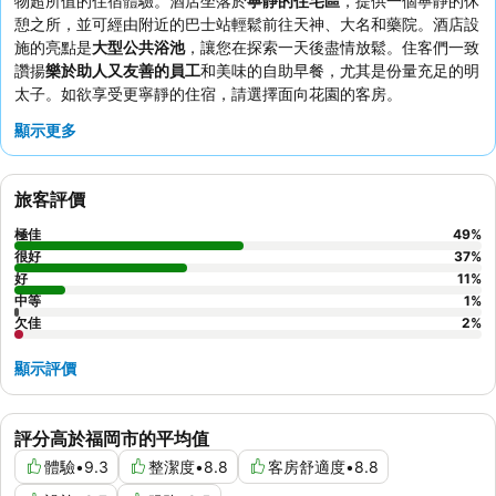
物超所值的住宿體驗。酒店坐落於
寧靜的住宅區
，提供一個寧靜的休
憩之所，並可經由附近的巴士站輕鬆前往天神、大名和藥院。酒店設
施的亮點是
大型公共浴池
，讓您在探索一天後盡情放鬆。住客們一致
讚揚
樂於助人又友善的員工
和美味的自助早餐，尤其是份量充足的明
太子。如欲享受更寧靜的住宿，請選擇面向花園的客房。
顯示更多
旅客評價
極佳
49
%
很好
37
%
好
11
%
中等
1
%
欠佳
2
%
顯示評價
評分高於福岡市的平均值
體驗
•
9.3
整潔度
•
8.8
客房舒適度
•
8.8