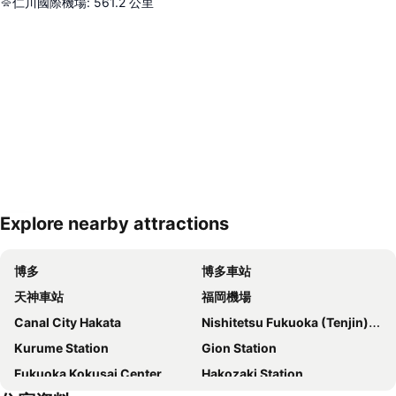
仁川國際機場
:
561.2
公里
Explore nearby attractions
展開地圖
博多
博多車站
天神車站
福岡機場
Canal City Hakata
Nishitetsu Fukuoka (Tenjin) Station
Kurume Station
Gion Station
Fukuoka Kokusai Center
Hakozaki Station