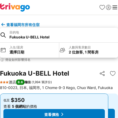
收藏夾
登入
選
查看福岡市所有住宿
目的地
Fukuoka U-BELL Hotel
入住/退房
人數與客房數目
選擇日期
2 位旅客, 1 間客房
佣金如何影響排名
Fukuoka U-BELL Hotel
分享
放
酒店
8.6
極佳
(
1,994 筆評分
)
3 星級
810-0023, 日本, 福岡市, 1 Chome-9-3 Kego, Chuo Ward, Fukuoka
$350
$350
低至
低至
查看
5 個網站
的價格
查看
5 個網站
的價格
查看價格
查看價格