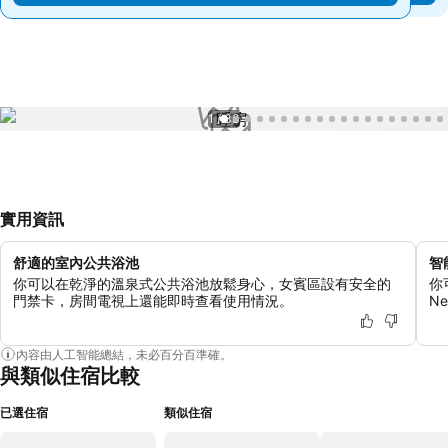
1 / 33
實用資訊
舒適的室內公共浴池
智
你可以在乾淨的溫泉式公共浴池放鬆身心，女賓區設有安全的
你
門禁卡，房間電視上還能即時查看使用情況。
N
內容由人工智能總結，未必百分百準確。
與類似住宿比較
已選住宿
類似住宿