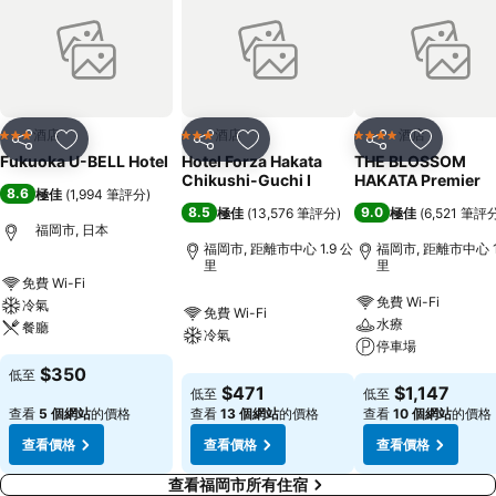
酒店
酒店
酒店
3 星級
3 星級
4 星級
分享
放到收藏夾
分享
放到收藏夾
分享
放到收藏
Fukuoka U-BELL Hotel
Hotel Forza Hakata
THE BLOSSOM
Chikushi-Guchi Ⅰ
HAKATA Premier
8.6
極佳
(
1,994 筆評分
)
8.5
9.0
極佳
(
13,576 筆評分
)
極佳
(
6,521 筆評
福岡市, 日本
福岡市, 距離市中心 1.9 公
福岡市, 距離市中心 1
里
里
免費 Wi-Fi
免費 Wi-Fi
冷氣
免費 Wi-Fi
水療
餐廳
冷氣
停車場
$350
低至
$471
$1,147
低至
低至
查看
5 個網站
的價格
查看
13 個網站
的價格
查看
10 個網站
的價格
查看價格
查看價格
查看價格
查看福岡市所有住宿