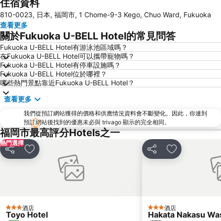
住宿資料
Saga Station
Fukuoka Yafuoku Dome
810-0023, 日本, 福岡市, 1 Chome-9-3 Kego, Chuo Ward, Fukuoka
Fukuoka Yafuoku! Dome
Nakasu-Kawabata Station
查看更多
Yakuin Station
Acros Fukuoka
關於Fukuoka U-BELL Hotel的常見問答
Tojinmachi Station
Meinohama Station
Fukuoka U-BELL Hotel有游泳池區域嗎？
在Fukuoka U-BELL Hotel可以攜帶寵物嗎？
Fukuoka Convention Center
佐賀機場
Fukuoka U-BELL Hotel有停車設施嗎？
Higashihie Station
Minami Fukuoka Station
Fukuoka U-BELL Hotel位於哪裡？
哪些熱門景點靠近Fukuoka U-BELL Hotel？
Nishitetsu Kurume Station
Nishitetsu Hall
查看更多
Chiyo-Kenchoguchi Station
Kyushu National Museum
我們從預訂網站獲得的價格和供應情況資料會不斷變化。因此，你連到
Sakurai Futamigaura
Elgala Hall
預訂網站後找到的優惠未必與 trivago 顯示的完全相同。
Nishijin Station
Dazaifu Tenmangu Shrine
福岡市最高評分Hotels之一
熱門選擇
分享
放到收藏夾
分享
放到收藏夾
酒店
酒店
3 星級
3 星級
Toyo Hotel
Hakata Nakasu Was