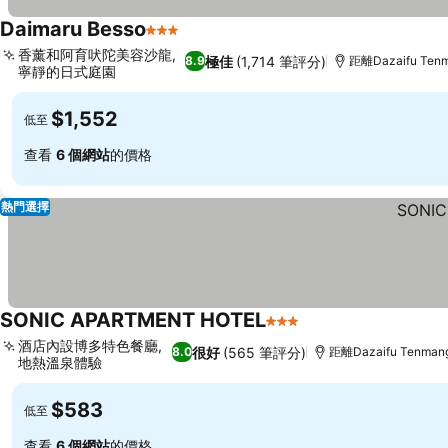
Daimaru Besso
3 星級
香薰和阿育吠陀美容沙龍,
極佳
(1,714 筆評分)
8.9
距離Dazaifu Tenm
寧靜的日式庭園
$1,552
低至
查看
6 個網站
的價格
熱門選擇
SONIC APARTMENT HOTEL
3 星級
酒店內設博多特色餐廳,
很好
(565 筆評分)
8.0
距離Dazaifu Tenmang
地熱溫泉體驗
$583
低至
查看
6 個網站
的價格