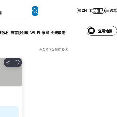
ZH · $
選單
登入
房
查看地圖
度假村
無需預付款
Wi-Fi
家庭
免費取消
佣金如何影響排名
放到收藏夾
分享