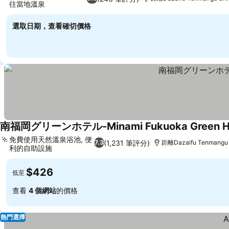
往當地溫泉
選取日期，查看確切價格
南福岡グリーンホテル-Minami Fukuoka Green Ho
免費使用天然溫泉浴池, 便
(1,231 筆評分)
7.3
距離Dazaifu Tenmangu 
利的自助設施
$426
低至
查看
4 個網站
的價格
熱門選擇