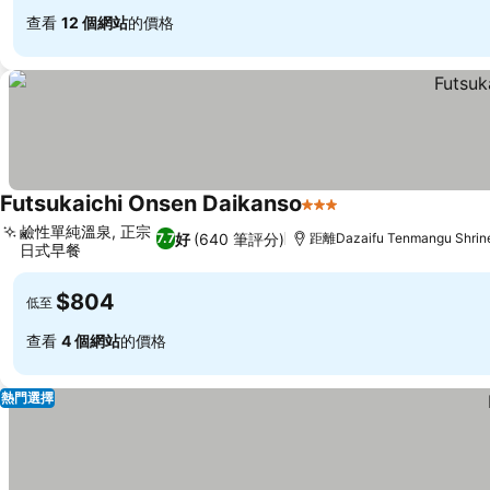
查看
12 個網站
的價格
Futsukaichi Onsen Daikanso
3 星級
鹼性單純溫泉, 正宗
好
(640 筆評分)
7.7
距離Dazaifu Tenmangu Shrin
日式早餐
$804
低至
查看
4 個網站
的價格
熱門選擇