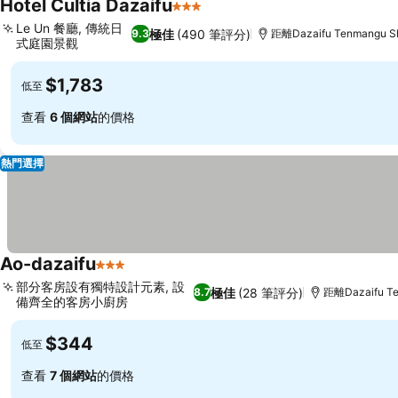
Hotel Cultia Dazaifu
3 星級
Le Un 餐廳, 傳統日
極佳
(490 筆評分)
9.3
距離Dazaifu Tenmangu Sh
式庭園景觀
$1,783
低至
查看
6 個網站
的價格
熱門選擇
Ao-dazaifu
3 星級
部分客房設有獨特設計元素, 設
極佳
(28 筆評分)
8.7
距離Dazaifu Te
備齊全的客房小廚房
$344
低至
查看
7 個網站
的價格