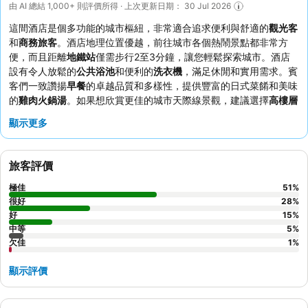
由 AI 總結 1,000+ 則評價所得 · 上次更新日期： 30 Jul 2026
這間酒店是個多功能的城市樞紐，非常適合追求便利與舒適的
觀光客
和
商務旅客
。酒店地理位置優越，前往城市各個熱鬧景點都非常方
便，而且距離
地鐵站
僅需步行2至3分鐘，讓您輕鬆探索城市。酒店
設有令人放鬆的
公共浴池
和便利的
洗衣機
，滿足休閒和實用需求。賓
客們一致讚揚
早餐
的卓越品質和多樣性，提供豐富的日式菜餚和美味
的
雞肉火鍋湯
。如果想欣賞更佳的城市天際線景觀，建議選擇
高樓層
客房
。
顯示更多
旅客評價
極佳
51
%
很好
28
%
好
15
%
中等
5
%
欠佳
1
%
顯示評價