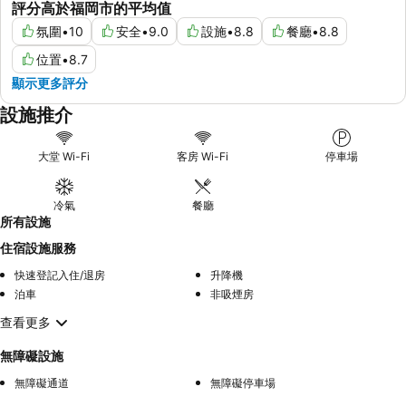
評分高於福岡市的平均值
氛圍
•
10
安全
•
9.0
設施
•
8.8
餐廳
•
8.8
位置
•
8.7
顯示更多評分
設施推介
大堂 Wi-Fi
客房 Wi-Fi
停車場
冷氣
餐廳
所有設施
住宿設施服務
快速登記入住/退房
升降機
泊車
非吸煙房
查看更多
無障礙設施
無障礙通道
無障礙停車場