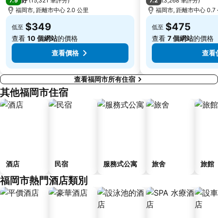
7.9
7.2
好
(
15,321 筆評分
)
(
3,268 筆評分
)
福岡市, 距離市中心 2.0 公里
福岡市, 距離市中心 0.7
$349
$475
低至
低至
查看
10 個網站
的價格
查看
7 個網站
的價格
查看價格
查看
查看福岡市所有住宿
其他福岡市住宿
酒店
民宿
服務式公寓
旅舍
旅館
福岡市熱門酒店類別