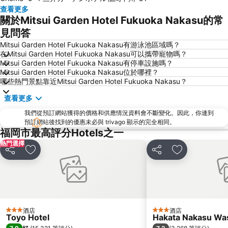
Acros Fukuoka
Yakuin Station
查看更多
關於Mitsui Garden Hotel Fukuoka Nakasu的常
Tojinmachi Station
Meinohama Station
見問答
Fukuoka Convention Center
佐賀機場
Mitsui Garden Hotel Fukuoka Nakasu有游泳池區域嗎？
Higashihie Station
Minami Fukuoka Station
在Mitsui Garden Hotel Fukuoka Nakasu可以攜帶寵物嗎？
Mitsui Garden Hotel Fukuoka Nakasu有停車設施嗎？
Nishitetsu Kurume Station
Nishitetsu Hall
Mitsui Garden Hotel Fukuoka Nakasu位於哪裡？
Chiyo-Kenchoguchi Station
Kyushu National Museum
哪些熱門景點靠近Mitsui Garden Hotel Fukuoka Nakasu？
Sakurai Futamigaura
Space World
查看更多
Elgala Hall
Nishijin Station
我們從預訂網站獲得的價格和供應情況資料會不斷變化。因此，你連到
Dazaifu Tenmangu Shrine
預訂網站後找到的優惠未必與 trivago 顯示的完全相同。
福岡市最高評分Hotels之一
熱門選擇
分享
放到收藏夾
分享
放到收藏夾
酒店
酒店
3 星級
3 星級
Toyo Hotel
Hakata Nakasu Was