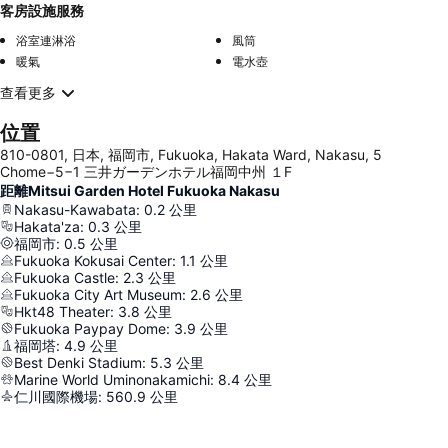
客房設施服務
浴室連淋浴
風筒
暖氣
電水壺
查看更多
位置
810-0801, 日本, 福岡市, Fukuoka, Hakata Ward, Nakasu, 5
Chome−5−1 三井ガーデンホテル福岡中州 １F
距離Mitsui Garden Hotel Fukuoka Nakasu
Nakasu-Kawabata
:
0.2
公里
Hakata'za
:
0.3
公里
福岡市
:
0.5
公里
Fukuoka Kokusai Center
:
1.1
公里
Fukuoka Castle
:
2.3
公里
Fukuoka City Art Museum
:
2.6
公里
Hkt48 Theater
:
3.8
公里
Fukuoka Paypay Dome
:
3.9
公里
福岡塔
:
4.9
公里
Best Denki Stadium
:
5.3
公里
Marine World Uminonakamichi
:
8.4
公里
仁川國際機場
:
560.9
公里