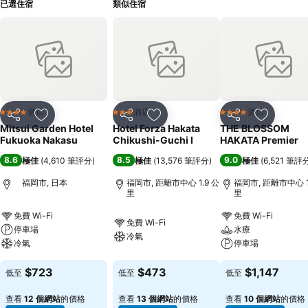
已選住宿
類似住宿
酒店
酒店
酒店
4 星級
3 星級
4 星級
分享
放到收藏夾
分享
放到收藏夾
分享
放到收藏
Mitsui Garden Hotel
Hotel Forza Hakata
THE BLOSSOM
Fukuoka Nakasu
Chikushi-Guchi Ⅰ
HAKATA Premier
8.6
8.5
9.0
極佳
(
4,610 筆評分
)
極佳
(
13,576 筆評分
)
極佳
(
6,521 筆評
福岡市, 日本
福岡市, 距離市中心 1.9 公
福岡市, 距離市中心 1
里
里
免費 Wi-Fi
免費 Wi-Fi
免費 Wi-Fi
停車場
水療
冷氣
冷氣
停車場
$723
$473
$1,147
低至
低至
低至
查看
12 個網站
的價格
查看
13 個網站
的價格
查看
10 個網站
的價格