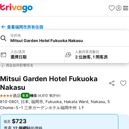
收藏夾
登入
選
查看福岡市所有住宿
目的地
Mitsui Garden Hotel Fukuoka Nakasu
入住/退房
人數與客房數目
選擇日期
2 位旅客, 1 間客房
佣金如何影響排名
Mitsui Garden Hotel Fukuoka
Nakasu
分享
放
酒店
8.6
極佳
(
4,610 筆評分
)
4 星級
810-0801, 日本, 福岡市, Fukuoka, Hakata Ward, Nakasu, 5
Chome−5−1 三井ガーデンホテル福岡中州 １F
$723
$723
低至
低至
查看
12 個網站
的價格
查看
12 個網站
的價格