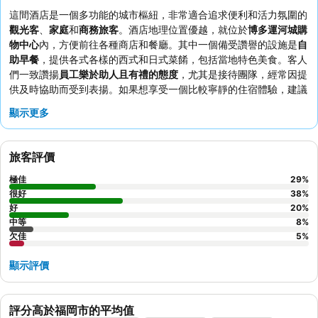
這間酒店是一個多功能的城市樞紐，非常適合追求便利和活力氛圍的
觀光客
、
家庭
和
商務旅客
。酒店地理位置優越，就位於
博多運河城購
物中心
內，方便前往各種商店和餐廳。其中一個備受讚譽的設施是
自
助早餐
，提供各式各樣的西式和日式菜餚，包括當地特色美食。客人
們一致讚揚
員工樂於助人且有禮的態度
，尤其是接待團隊，經常因提
供及時協助而受到表揚。如果想享受一個比較寧靜的住宿體驗，建議
要求入住不面向繁忙購物中心的客房。
顯示更多
旅客評價
極佳
29
%
很好
38
%
好
20
%
中等
8
%
欠佳
5
%
顯示評價
評分高於福岡市的平均值