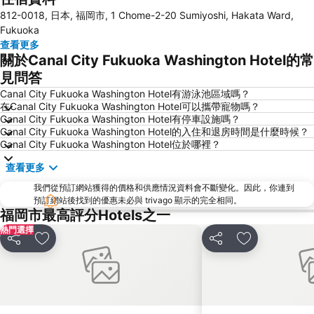
812-0018, 日本, 福岡市, 1 Chome-2-20 Sumiyoshi, Hakata Ward,
Fukuoka Yafuoku! Dome
Nakasu-Kawabata Station
Fukuoka
Acros Fukuoka
Yakuin Station
查看更多
關於Canal City Fukuoka Washington Hotel的常
Tojinmachi Station
Meinohama Station
見問答
Fukuoka Convention Center
佐賀機場
Canal City Fukuoka Washington Hotel有游泳池區域嗎？
Higashihie Station
Minami Fukuoka Station
在Canal City Fukuoka Washington Hotel可以攜帶寵物嗎？
Canal City Fukuoka Washington Hotel有停車設施嗎？
Nishitetsu Kurume Station
Nishitetsu Hall
Canal City Fukuoka Washington Hotel的入住和退房時間是什麼時候？
Chiyo-Kenchoguchi Station
Kyushu National Museum
Canal City Fukuoka Washington Hotel位於哪裡？
Sakurai Futamigaura
Space World
查看更多
Elgala Hall
Nishijin Station
我們從預訂網站獲得的價格和供應情況資料會不斷變化。因此，你連到
Dazaifu Tenmangu Shrine
預訂網站後找到的優惠未必與 trivago 顯示的完全相同。
福岡市最高評分Hotels之一
熱門選擇
分享
放到收藏夾
分享
放到收藏夾