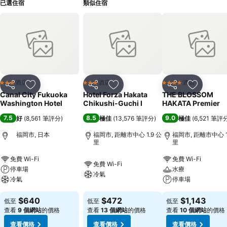
已選住宿
類似住宿
酒店
酒店
酒店
3 星級
3 星級
4 星級
分享
放到收藏夾
分享
放到收藏夾
分享
放到收藏
Canal City Fukuoka
Hotel Forza Hakata
THE BLOSSOM
Washington Hotel
Chikushi-Guchi Ⅰ
HAKATA Premier
7.5
8.5
9.0
好
(
8,561 筆評分
)
極佳
(
13,576 筆評分
)
極佳
(
6,521 筆評
福岡市, 日本
福岡市, 距離市中心 1.9 公
福岡市, 距離市中心 1
里
里
免費 Wi-Fi
免費 Wi-Fi
免費 Wi-Fi
停車場
水療
冷氣
冷氣
停車場
$640
$472
$1,143
低至
低至
低至
查看
9 個網站
的價格
查看
13 個網站
的價格
查看
10 個網站
的價格
查看價格
查看價格
查看價格