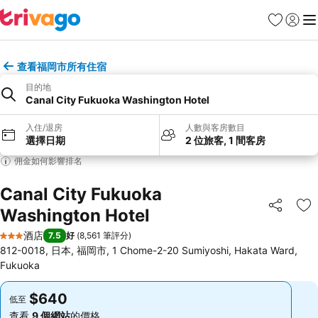
收藏夾
登入
選
查看福岡市所有住宿
目的地
Canal City Fukuoka Washington Hotel
入住/退房
人數與客房數目
選擇日期
2 位旅客, 1 間客房
佣金如何影響排名
Canal City Fukuoka
Washington Hotel
分享
放
酒店
7.5
好
(
8,561 筆評分
)
3 星級
812-0018, 日本, 福岡市, 1 Chome-2-20 Sumiyoshi, Hakata Ward,
Fukuoka
$640
$640
低至
低至
查看
9 個網站
的價格
查看
9 個網站
的價格