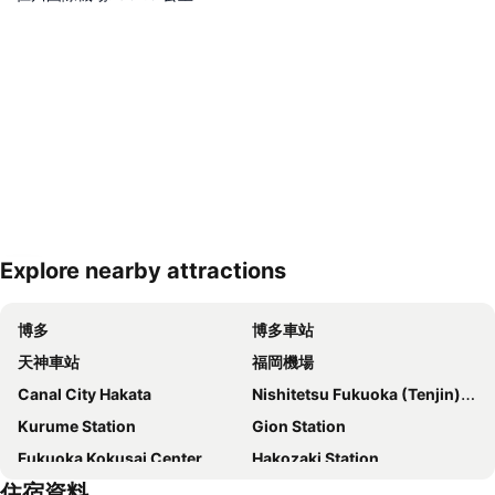
Explore nearby attractions
展開地圖
博多
博多車站
天神車站
福岡機場
Canal City Hakata
Nishitetsu Fukuoka (Tenjin) Station
Kurume Station
Gion Station
Fukuoka Kokusai Center
Hakozaki Station
住宿資料
Saga Station
Fukuoka Yafuoku Dome