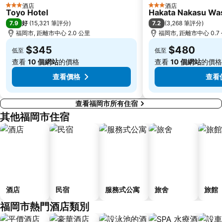
酒店
酒店
3 星級
3 星級
Toyo Hotel
Hakata Nakasu Was
7.9
7.2
好
(
15,321 筆評分
)
(
3,268 筆評分
)
福岡市, 距離市中心 2.0 公里
福岡市, 距離市中心 0.7
$345
$480
低至
低至
查看
10 個網站
的價格
查看
10 個網站
的價格
查看價格
查看
查看福岡市所有住宿
其他福岡市住宿
酒店
民宿
服務式公寓
旅舍
旅館
福岡市熱門酒店類別