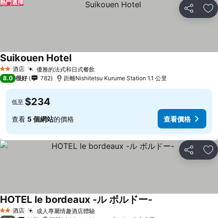
熱門選擇
分享
放
Suikouen Hotel
查看價格
酒店
優雅的法式和日式餐飲
查看價格
2 星級
8.0
很好
782
距離Nishitetsu Kurume Station 1.1 公里
$234
低至
查看
5 個網站
的價格
查看價格
分享
放
HOTEL le bordeaux -ル ボルドー-
查看價格
酒店
成人專屬情趣酒店體驗
查看價格
2 星級