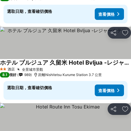
選取日期，查看確切價格
查看價格
分享
放
ホテル ブルジュア 久留米 Hotel Bvljua -レジャーホテル-
查看價格
酒店
全景城市景觀
查看價格
2 星級
8.1
很好
989
距離Nishitetsu Kurume Station 3.7 公里
選取日期，查看確切價格
查看價格
分享
放