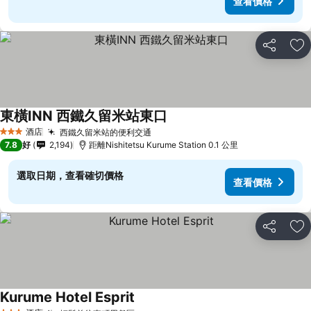
查看價格
分享
放
東橫INN 西鐵久留米站東口
查看價格
酒店
西鐵久留米站的便利交通
查看價格
3 星級
7.8
好
2,194
距離Nishitetsu Kurume Station 0.1 公里
選取日期，查看確切價格
查看價格
分享
放
Kurume Hotel Esprit
查看價格