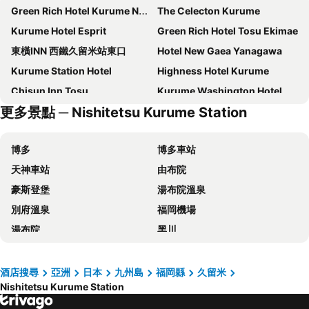
Green Rich Hotel Kurume Natural Hot Spring Arimamutsumonnoyu
The Celecton Kurume
Kurume Hotel Esprit
Green Rich Hotel Tosu Ekimae
東橫INN 西鐵久留米站東口
Hotel New Gaea Yanagawa
Kurume Station Hotel
Highness Hotel Kurume
Chisun Inn Tosu
Kurume Washington Hotel Plaza
更多景點 ─ Nishitetsu Kurume Station
Hotel Route-Inn Yanagawa Ekimae
Smile Hotel Fukuoka Okawa
Hotel Route Inn Tosu Ekimae
Okawa Riverside Hotel
博多
博多車站
Sun Hotel Tosu
Hotel Cross Base Tosu Station
天神車站
由布院
HOTEL R9 The Yard Chikuzen
Iyashidokoro Hotel Kanraku Kurumeekimae
豪斯登堡
湯布院溫泉
Hotel Mine (Love Hotel)
HOTEL Villamure Ogori -ADULT ONLY-
別府溫泉
福岡機場
ホテル ブルジュア 久留米 Hotel Bvljua -レジャーホテル-
Hotel Remy (Adult Hotel)
湯布院
黑川
Ennan Hotel
Suikouen Hotel
熊本車站
Canal City Hakata
RITA Yame Fukushima
ANA Holiday Inn Tosu by IHG
Aso Farm Land
湯布院
Hotel New Plaza Kurume
Hotel Kurume Hills
酒店搜尋
亞洲
日本
九州島
福岡縣
久留米
Nishitetsu Kurume Station
黒川溫泉
Kokura Station
Ivy Hotel Chikushino
Purple Hotel Futsukaichi