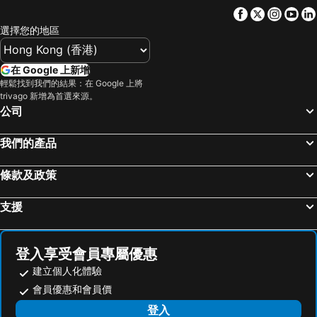
Nishitetsu Fukuoka (Tenjin) Station
Nagasaki Station
Hotel Marital Sousei Kurume
Hotel Silk no Mori (Adult Only)
Facebook
Twitter
Insta
Yo
Kurume Station
Kagoshima-Chuo Station
Hotel Central Inn
Hotel GRANDSPA AVENUE
選擇您的地區
Gion Station
Oita Station
Yame Green Hotel
Hotel KAN-RAKU Kurume Station
Mojiko Station
湯田溫泉
Hotel Elmont
Hotel Avenue Chikugo
在 Google 上新增
Yufuin
Saga Station
輕鬆找到我們的結果：在 Google 上將
Yanagawa Business
trivago 新增為首選來源。
Fukuoka Kokusai Center
Hakozaki Station
公司
Fukuoka Yafuoku Dome
Fukuoka Yafuoku! Dome
我們的產品
Nakasu-Kawabata Station
Miyajima
Yakuin Station
Acros Fukuoka
條款及政策
Tojinmachi Station
Meinohama Station
支援
熊本機場
Ogiyama Cherry blossom Garden
佐賀機場
Fukuoka Convention Center
Miyazaki Airport
JR Nishinihon Miyajima Ferry
登入享受會員專屬優惠
Nishitetsu Kurume Station
Minami Fukuoka Station
建立個人化體驗
Higashihie Station
Miyazaki Station
會員優惠和會員價
Aoshima Island
Kyushu National Museum
登入