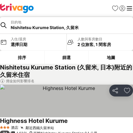
收藏夾
登入
選
目的地
Nishitetsu Kurume Station, 久留米
入住/退房
人數與客房數目
選擇日期
2 位旅客, 1 間客房
排序
篩選
地圖
Nishitetsu Kurume Station (久留米, 日本)附近的
久留米住宿
佣金如何影響排名
分享
放
Highness Hotel Kurume
查看價格
酒店
鄰近西鐵久留米站
查看價格
3 星級