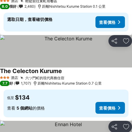
酒店
輕鬆前往東町用餐區
查看價格
3 星級
8.0
很好
2,460
距離Nishitetsu Kurume Station 0.1 公里
選取日期，查看確切價格
查看價格
分享
放
The Celecton Kurume
查看價格
酒店
六ツ門町的現代商務住宿
查看價格
3 星級
7.7
好
1,707
距離Nishitetsu Kurume Station 0.7 公里
$134
低至
查看
5 個網站
的價格
查看價格
分享
放