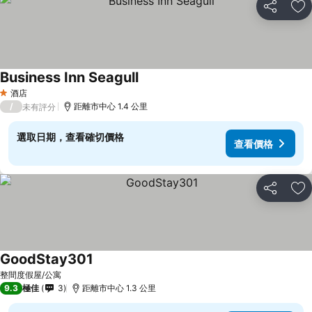
分享
放
Business Inn Seagull
查看價格
酒店
1 星級
/
距離市中心 1.4 公里
未有評分
選取日期，查看確切價格
查看價格
分享
放
GoodStay301
查看價格
整間度假屋/公寓
9.3
極佳
3
距離市中心 1.3 公里