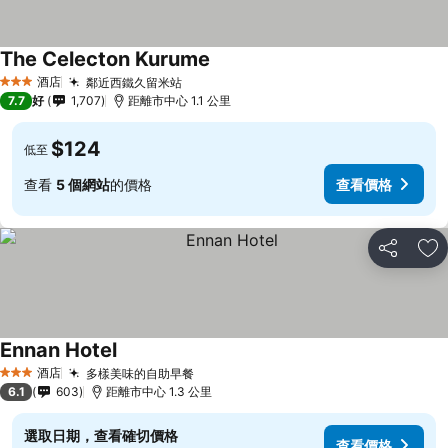
The Celecton Kurume
查看價格
酒店
鄰近西鐵久留米站
查看價格
3 星級
7.7
好
1,707
距離市中心 1.1 公里
$124
低至
查看
5 個網站
的價格
查看價格
分享
放
Ennan Hotel
查看價格
酒店
多樣美味的自助早餐
查看價格
3 星級
6.1
603
距離市中心 1.3 公里
選取日期，查看確切價格
查看價格