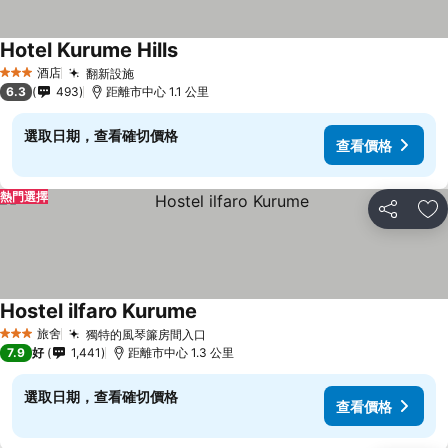
Hotel Kurume Hills
查看價格
酒店
翻新設施
查看價格
3 星級
6.3
493
距離市中心 1.1 公里
選取日期，查看確切價格
查看價格
熱門選擇
分享
放
Hostel ilfaro Kurume
查看價格
旅舍
獨特的風琴簾房間入口
查看價格
3 星級
7.9
好
1,441
距離市中心 1.3 公里
選取日期，查看確切價格
查看價格