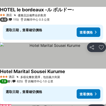
HOTEL le bordeaux -ル ボルドー-
查看價格
酒店
優雅且設備齊全的客房
查看價格
2 星級
6.0
115
距離市中心 0.5 公里
選取日期，查看確切價格
查看價格
分享
放
Hotel Marital Sousei Kurume
查看價格
酒店
多樣化餐飲選擇，包括義大利菜
查看價格
3 星級
7.9
好
625
距離市中心 1.0 公里
選取日期，查看確切價格
查看價格