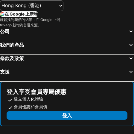
福岡市, 九州島 酒店
別府市, 九州島 酒店
由布, 九州島 酒店
熊本市, 九州島 酒店
在 Google 上新增
北九州, 九州島 酒店
阿蘇, 九州島 酒店
輕鬆找到我們的結果：在 Google 上將
trivago 新增為首選來源。
大分, 九州島 酒店
南小國, 九州島 酒店
公司
嬉野, 九州島 酒店
東京, 關東 酒店
我們的產品
大阪, 近畿 酒店
名古屋, 中部及北陸 酒店
札幌, 北海道 酒店
京都, 近畿 酒店
條款及政策
那霸, 沖繩島 酒店
富士河口湖町, 中部及北陸 酒店
神戶市, 近畿 酒店
支援
登入享受會員專屬優惠
建立個人化體驗
會員優惠和會員價
登入