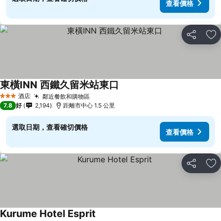
查看價格
分享
放
東橫INN 西鐵久留米站東口
查看價格
酒店
鄰近餐飲和購物區
查看價格
3 星級
7.8
好
2,194
距離市中心 1.5 公里
選取日期，查看確切價格
查看價格
分享
放
Kurume Hotel Esprit
查看價格