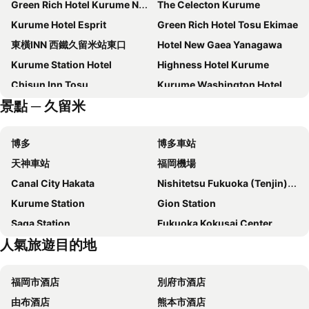
Green Rich Hotel Kurume Natural Hot Spring Arimamutsumonnoyu
The Celecton Kurume
Kurume Hotel Esprit
Green Rich Hotel Tosu Ekimae
東橫INN 西鐵久留米站東口
Hotel New Gaea Yanagawa
Kurume Station Hotel
Highness Hotel Kurume
Chisun Inn Tosu
Kurume Washington Hotel Plaza
景點 ─ 久留米
Hotel Route-Inn Yanagawa Ekimae
Smile Hotel Fukuoka Okawa
Hotel Route Inn Tosu Ekimae
Sun Hotel Tosu
博多
博多車站
Okawa Riverside Hotel
Hotel Cross Base Tosu Station
天神車站
福岡機場
HOTEL R9 The Yard Chikuzen
Iyashidokoro Hotel Kanraku Kurumeekimae
Canal City Hakata
Nishitetsu Fukuoka (Tenjin) Station
Hotel Mine (Love Hotel)
HOTEL Villamure Ogori -ADULT ONLY-
Kurume Station
Gion Station
ホテル ブルジュア 久留米 Hotel Bvljua -レジャーホテル-
Hotel Remy (Adult Hotel)
Saga Station
Fukuoka Kokusai Center
Ennan Hotel
Suikouen Hotel
人氣旅遊目的地
Hakozaki Station
Fukuoka Yafuoku Dome
RITA Yame Fukushima
Hotel New Plaza Kurume
Fukuoka Yafuoku! Dome
Nakasu-Kawabata Station
ANA Holiday Inn Tosu by IHG
Hotel Kurume Hills
福岡市酒店
別府市酒店
Yakuin Station
Acros Fukuoka
Hotel Marital Sousei Kurume
Hotel Central Inn
由布酒店
熊本市酒店
Tojinmachi Station
Meinohama Station
Hotel Silk no Mori (Adult Only)
Purple Hotel Futsukaichi