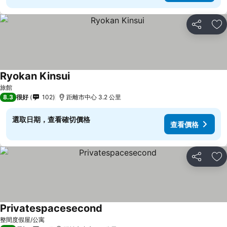
分享
放
Ryokan Kinsui
查看價格
旅館
8.3
很好
102
距離市中心 3.2 公里
選取日期，查看確切價格
查看價格
分享
放
Privatespacesecond
查看價格
整間度假屋/公寓