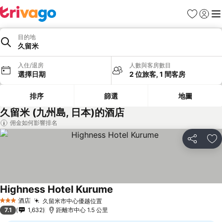
收藏夾
登入
選
目的地
久留米
入住/退房
人數與客房數目
選擇日期
2 位旅客, 1 間客房
排序
篩選
地圖
久留米 (九州島, 日本)的酒店
佣金如何影響排名
分享
放
Highness Hotel Kurume
查看價格
酒店
久留米市中心優越位置
查看價格
3 星級
7.1
1,632
距離市中心 1.5 公里