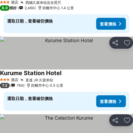
酒店
西鐵久留米站近在咫尺
查看價格
3 星級
8.0
很好
2,460
距離市中心 1.4 公里
選取日期，查看確切價格
查看價格
分享
放
Kurume Station Hotel
查看價格
酒店
直達 JR 久留米站
查看價格
3 星級
7.2
764
距離市中心 0.5 公里
選取日期，查看確切價格
查看價格
分享
放