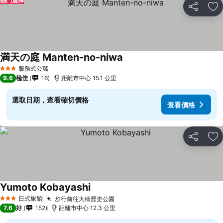
熱門選擇
分享
放
満天の庭 Manten-no-niwa
查看價格
服務式公寓
3 星級
9.6
極佳
16
距離市中心 15.1 公里
選取日期，查看確切價格
查看價格
分享
放
Yumoto Kobayashi
查看價格
日式旅館
步行前往大橋歷史公園
查看價格
3 星級
7.6
好
152
距離市中心 12.3 公里