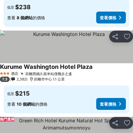
$238
低至
查看
8 個網站
的價格
查看價格
分享
放
Kurume Washington Hotel Plaza
查看價格
酒店
距離西鐵久留米站僅幾步之遙
查看價格
3 星級
7.3
2,382
距離市中心 1.1 公里
$215
低至
查看
10 個網站
的價格
查看價格
熱門選擇
分享
放