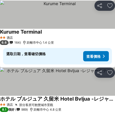
分享
放
Kurume Terminal
查看價格
酒店
2 星級
6.6
164
距離市中心 1.4 公里
選取日期，查看確切價格
查看價格
分享
放
ホテル ブルジュア 久留米 Hotel Bvljua -レジャーホテル-
查看價格
酒店
部分客房可飽覽城市景觀
查看價格
2 星級
8.1
很好
989
距離市中心 4.8 公里