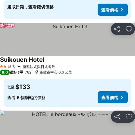
選取日期，查看確切價格
查看價格
熱門選擇
分享
放
Suikouen Hotel
查看價格
酒店
優雅法式與日式餐飲
查看價格
2 星級
8.0
很好
782
距離市中心 0.6 公里
$133
低至
查看
5 個網站
的價格
查看價格
分享
放