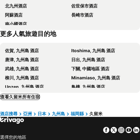
北九州酒店
佐世保市酒店
佐賀機場
Fukuoka Convention Center
Ivy Hotel Chikushino
Hotel KAN-RAKU Kurume Station
阿蘇酒店
長崎市酒店
Suitengu shrine
Nishitetsu Kurume Station
Hotel Elmont
Hotel Avenue Chikugo
南小國酒店
Kyushu National Museum
Dazaifu Tenmangu Shrine
Yame Green Hotel
Hotel GRANDSPA AVENUE
更多人氣旅遊目的地
Minami Fukuoka Station
Zasshonokuma Station
Yanagawa Business
Ohorikoen Station
Omuta City Zoo
佐賀, 九州島 酒店
Itoshima, 九州島 酒店
Marine Messe Fukuoka
唐津, 九州島 酒店
日出, 九州島 酒店
武雄, 九州島 酒店
下關, 中國地區 酒店
柳川, 九州島 酒店
Minamiaso, 九州島 酒店
Unzen, 九州島 酒店
鳥棲, 九州島 酒店
Munakata, 九州島 酒店
日田, 九州島 酒店
查看久留米所有住宿
Shime, 九州島 酒店
Kokonoe, 九州島 酒店
酒店搜尋
亞洲
日本
九州島
福岡縣
久留米
Oguni, 九州島 酒店
Chikushino, 九州島 酒店
大宰府, 九州島 酒店
朝倉, 九州島 酒店
Facebook
Twitter
Insta
Yo
Tara, 九州島 酒店
山口縣, 九州島 酒店
選擇您的地區