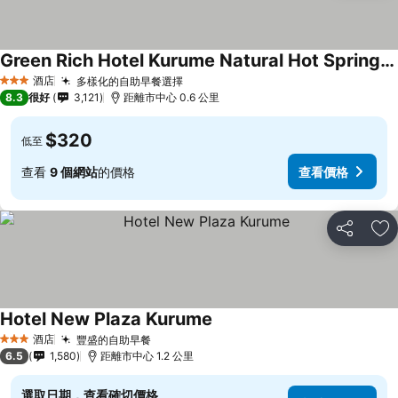
Green Rich Hotel Kurume Natural Hot Spring Arimamutsumonnoyu
查看價格
酒店
多樣化的自助早餐選擇
查看價格
3 星級
8.3
很好
3,121
距離市中心 0.6 公里
$320
低至
查看
9 個網站
的價格
查看價格
分享
放
Hotel New Plaza Kurume
查看價格
酒店
豐盛的自助早餐
查看價格
3 星級
6.5
1,580
距離市中心 1.2 公里
選取日期，查看確切價格