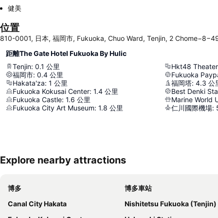
健美
位置
810-0001, 日本, 福岡市, Fukuoka, Chuo Ward, Tenjin, 2 C
距離The Gate Hotel Fukuoka By Hulic
Tenjin
:
0.1
公里
Hkt48 Theater
福岡市
:
0.4
公里
Fukuoka Payp
Hakata'za
:
1
公里
福岡塔
:
4.3
公
Fukuoka Kokusai Center
:
1.4
公里
Best Denki St
Fukuoka Castle
:
1.6
公里
Marine World 
Fukuoka City Art Museum
:
1.8
公里
仁川國際機場
:
Explore nearby attractions
博多
博多車站
Canal City Hakata
Nishitetsu Fukuoka (Tenjin) Sta