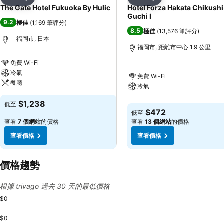
分享
分享
The Gate Hotel Fukuoka By Hulic
Hotel Forza Hakata Chikushi
Guchi Ⅰ
9.2
極佳
(
1,169 筆評分
)
8.5
極佳
(
13,576 筆評分
)
福岡市, 日本
福岡市, 距離市中心 1.9 公里
免費 Wi-Fi
冷氣
免費 Wi-Fi
餐廳
冷氣
$1,238
低至
$472
低至
查看
7 個網站
的價格
查看
13 個網站
的價格
查看價格
查看價格
價格趨勢
根據 trivago 過去 30 天的最低價格
$0
$0