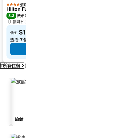
酒店
酒店
4 星級
Hilton Fukuoka Sea Hawk
Hotel Vert
8.3
7.2
很好
(
16,656 筆評分
)
(
177 筆評分
)
福岡市, 距離市中心 3.9 公里
福岡市, 距離市中心 10
選取日期，查看確切
$1,077
低至
查看
7 個網站
的價格
查看價
查看價格
市所有住宿
旅館
服務式住宅