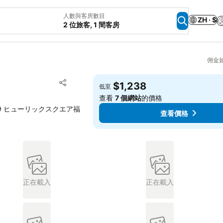
人數與客房數目
ZH · $
2 位旅客, 1 間客房
佣金
放到收藏夾
$1,238
低至
分享
查看
7 個網站
的價格
me−8−49 ヒューリックスクエア福
查看價格
正在載入
正在載入