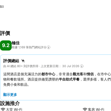
$0
評價
極佳
9.2
根據 1,169
筆熱門網站評分
評價總結
由 AI 總結 80+ 則評價所得 · 上次更新日期： 30 Jul 2026
這間酒店是個充滿活力的
都市中心
，非常適合
觀光客
和
情侶
，在市中心
物和餐飲場所。酒店提供備受讚譽的
半自助式早餐
，選擇多樣，客人們
免費小食和飲品。
顯示更多
設施推介
大堂 Wi-Fi
客房 Wi-Fi