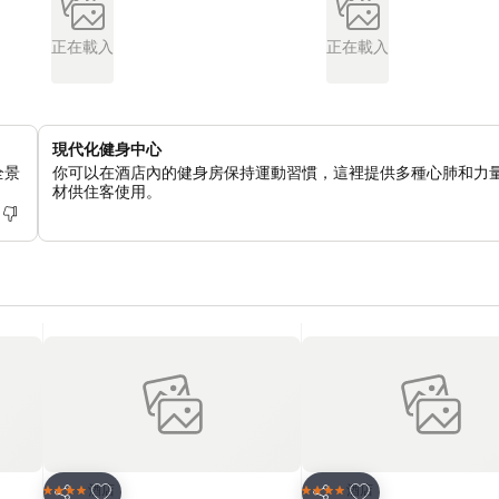
正在載入
正在載入
現代化健身中心
全景
你可以在酒店內的健身房保持運動習慣，這裡提供多種心肺和力
材供住客使用。
放到收藏夾
放到收藏夾
酒店
酒店
4 星級
4 星級