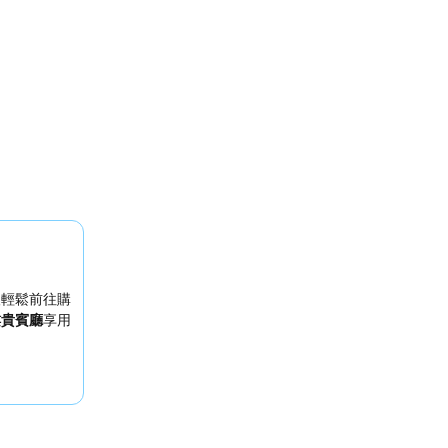
人輕鬆前往購
樓貴賓廳
享用