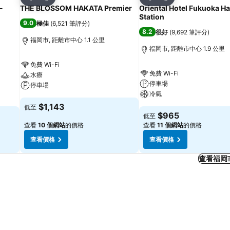
分享
分享
-
THE BLOSSOM HAKATA Premier
Oriental Hotel Fukuoka H
Station
9.0
極佳
(
6,521 筆評分
)
8.2
很好
(
9,692 筆評分
)
福岡市, 距離市中心 1.1 公里
福岡市, 距離市中心 1.9 公里
免費 Wi-Fi
免費 Wi-Fi
水療
停車場
停車場
冷氣
$1,143
低至
$965
低至
查看
10 個網站
的價格
查看
11 個網站
的價格
查看價格
查看價格
查看福岡