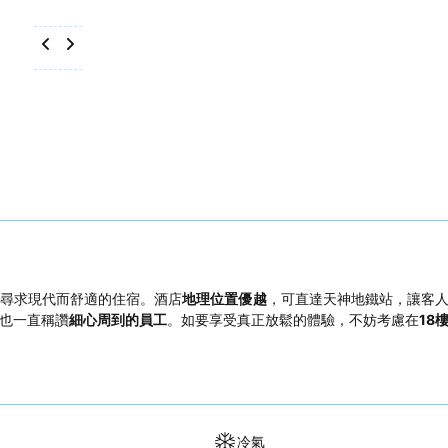
尋求現代而舒適的住宿。酒店
地理位置優越
，可直達天神地鐵站，讓客
也一直稱讚
細心周到的員工
。如要享受真正放鬆的體驗，不妨考慮在
18
冷氣