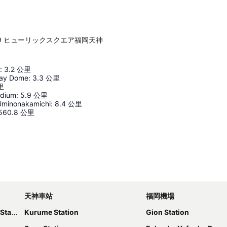
home−8−49 ヒューリックスクエア福岡天神
:
3.2
公里
ay Dome
:
3.3
公里
里
adium
:
5.9
公里
Uminonakamichi
:
8.4
公里
560.8
公里
展開地圖
天神車站
福岡機場
tion
Kurume Station
Gion Station