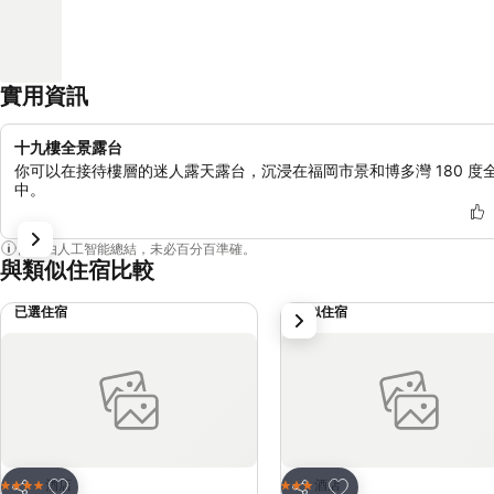
實用資訊
十九樓全景露台
你可以在接待樓層的迷人露天露台，沉浸在福岡市景和博多灣 180 度
中。
內容由人工智能總結，未必百分百準確。
與類似住宿比較
已選住宿
類似住宿
下一步
放到收藏夾
放到收藏夾
酒店
酒店
4 星級
3 星級