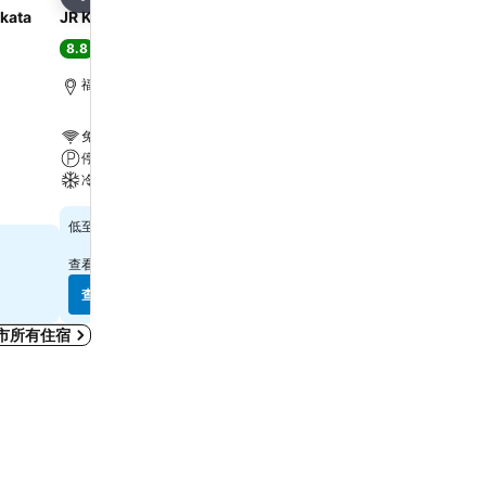
分享
分享
akata
JR Kyushu Blossom Hakata Chuo
HOTEL MYSTAYS Fukuok
8.8
8.1
極佳
(
10,397 筆評分
)
很好
(
7,593 筆評分
)
福岡市, 距離市中心 1.5 公里
福岡市, 距離市中心 0.6 
免費 Wi-Fi
免費 Wi-Fi
停車場
停車場
冷氣
冷氣
$817
$383
低至
低至
查看
14 個網站
的價格
查看
7 個網站
的價格
查看價格
查看價格
市所有住宿