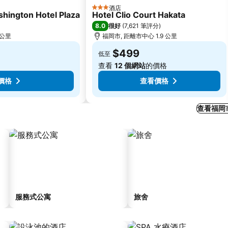
酒店
3 星級
hington Hotel Plaza
Hotel Clio Court Hakata
8.0
很好
(
7,621 筆評分
)
 公里
福岡市, 距離市中心 1.9 公里
$499
低至
查看
12 個網站
的價格
價格
查看價格
查看福岡
服務式公寓
旅舍