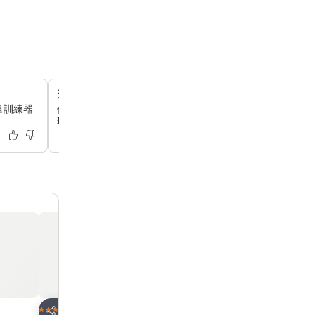
天神站上方的城市綠洲
量訓練器
你可以在這家新開業的酒店享受精緻的住宿體驗，為重視便
現代風格的旅客提供精緻的休憩之所。
放到收藏夾
放到收藏夾
酒店
酒店
4 星級
3 星級