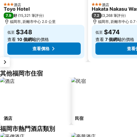
酒店
酒店
3 星級
3 星級
Toyo Hotel
Hakata Nakasu Was
7.9
7.2
好
(
15,321 筆評分
)
(
3,268 筆評分
)
福岡市, 距離市中心 2.0 公里
福岡市, 距離市中心 0.7
$348
$474
低至
低至
查看
10 個網站
的價格
查看
7 個網站
的價格
查看價格
查看
其他福岡市住宿
酒店
民宿
福岡市熱門酒店類別