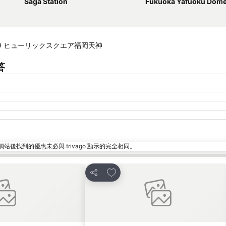
Saga Station
Fukuoka Yafuoku Dom
home−8−49 ヒューリックスクエア福岡天神
答
找到的優惠未必與 trivago 顯示的完全相同。
放到收藏夾
分享