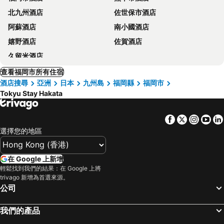
北九州酒店
佐世保市酒店
阿蘇酒店
南小國酒店
嬉野酒店
佐賀酒店
久留米酒店
查看福岡市所有住宿
酒店搜尋
亞洲
日本
九州島
福岡縣
福岡市
Tokyu Stay Hakata
Facebook
Twitter
Insta
Yo
選擇您的地區
在 Google 上新增
輕鬆找到我們的結果：在 Google 上將
trivago 新增為首選來源。
公司
我們的產品