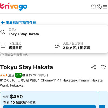
收藏夾
登入
選
查看福岡市所有住宿
目的地
Tokyu Stay Hakata
入住/退房
人數與客房數目
選擇日期
2 位旅客, 1 間客房
佣金如何影響排名
Tokyu Stay Hakata
分享
放
酒店
8.7
極佳
(
6,790 筆評分
)
3 星級
812-0016, 日本, 福岡市, 1 Chome-11-11 Hakataekiminami, Hakata
Ward, Fukuoka
$450
$450
低至
低至
查看
10 個網站
的價格
查看
10 個網站
的價格