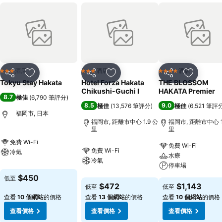
酒店
酒店
酒店
3 星級
3 星級
4 星級
分享
放到收藏夾
分享
放到收藏夾
分享
放到收藏
Tokyu Stay Hakata
Hotel Forza Hakata
THE BLOSSOM
Chikushi-Guchi Ⅰ
HAKATA Premier
8.7
極佳
(
6,790 筆評分
)
8.5
9.0
極佳
(
13,576 筆評分
)
極佳
(
6,521 筆評
福岡市, 日本
福岡市, 距離市中心 1.9 公
福岡市, 距離市中心 1
里
里
免費 Wi-Fi
免費 Wi-Fi
免費 Wi-Fi
冷氣
水療
冷氣
停車場
$450
低至
$472
$1,143
低至
低至
查看
10 個網站
的價格
查看
13 個網站
的價格
查看
10 個網站
的價格
查看價格
查看價格
查看價格