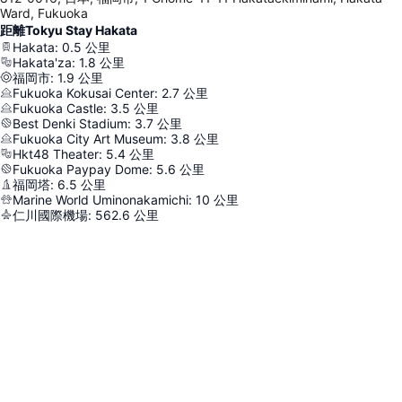
Ward, Fukuoka
距離Tokyu Stay Hakata
Hakata
:
0.5
公里
Hakata'za
:
1.8
公里
福岡市
:
1.9
公里
Fukuoka Kokusai Center
:
2.7
公里
Fukuoka Castle
:
3.5
公里
Best Denki Stadium
:
3.7
公里
Fukuoka City Art Museum
:
3.8
公里
Hkt48 Theater
:
5.4
公里
Fukuoka Paypay Dome
:
5.6
公里
福岡塔
:
6.5
公里
Marine World Uminonakamichi
:
10
公里
仁川國際機場
:
562.6
公里