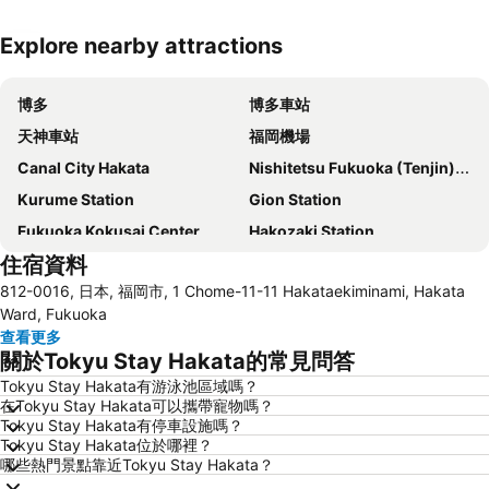
Explore nearby attractions
展開地圖
博多
博多車站
天神車站
福岡機場
Canal City Hakata
Nishitetsu Fukuoka (Tenjin) Station
Kurume Station
Gion Station
Fukuoka Kokusai Center
Hakozaki Station
住宿資料
Saga Station
Fukuoka Yafuoku Dome
812-0016, 日本, 福岡市, 1 Chome-11-11 Hakataekiminami, Hakata
Fukuoka Yafuoku! Dome
Nakasu-Kawabata Station
Ward, Fukuoka
Yakuin Station
Acros Fukuoka
查看更多
關於Tokyu Stay Hakata的常見問答
Tojinmachi Station
Meinohama Station
Tokyu Stay Hakata有游泳池區域嗎？
Fukuoka Convention Center
佐賀機場
在Tokyu Stay Hakata可以攜帶寵物嗎？
Higashihie Station
Minami Fukuoka Station
Tokyu Stay Hakata有停車設施嗎？
Tokyu Stay Hakata位於哪裡？
Nishitetsu Kurume Station
Chiyo-Kenchoguchi Station
哪些熱門景點靠近Tokyu Stay Hakata？
Nishitetsu Hall
Kyushu National Museum