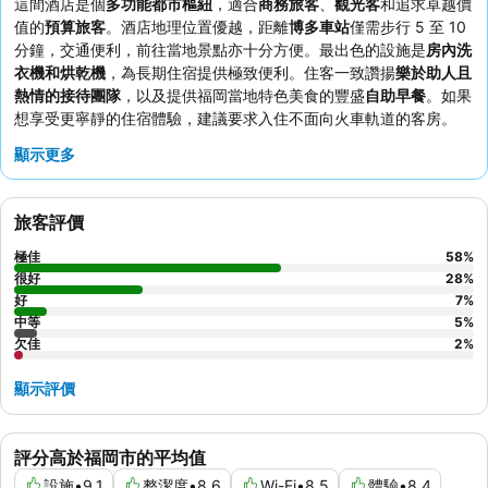
這間酒店是個
多功能都市樞紐
，適合
商務旅客
、
觀光客
和追求卓越價
值的
預算旅客
。酒店地理位置優越，距離
博多車站
僅需步行 5 至 10
分鐘，交通便利，前往當地景點亦十分方便。最出色的設施是
房內洗
衣機和烘乾機
，為長期住宿提供極致便利。住客一致讚揚
樂於助人且
熱情的接待團隊
，以及提供福岡當地特色美食的豐盛
自助早餐
。如果
想享受更寧靜的住宿體驗，建議要求入住不面向火車軌道的客房。
顯示更多
旅客評價
極佳
58
%
很好
28
%
好
7
%
中等
5
%
欠佳
2
%
顯示評價
評分高於福岡市的平均值
設施
•
9.1
整潔度
•
8.6
Wi-Fi
•
8.5
體驗
•
8.4