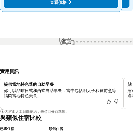
查看價格
查看價格
1 / 98
實用資訊
提供當地特色菜的自助早餐
貼
你可以品嚐日式和西式自助早餐，當中包括明太子和筑前煮等
浴
福岡當地特色美食。
適
內容由人工智能總結，未必百分百準確。
與類似住宿比較
已選住宿
類似住宿