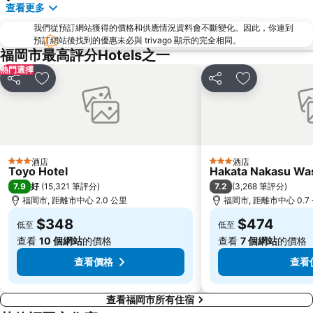
查看更多
Sakurai Futamigaura
Space World
我們從預訂網站獲得的價格和供應情況資料會不斷變化。因此，你連到
Elgala Hall
Nishijin Station
預訂網站後找到的優惠未必與 trivago 顯示的完全相同。
福岡市最高評分Hotels之一
Dazaifu Tenmangu Shrine
熱門選擇
分享
放到收藏夾
分享
放到收藏夾
酒店
酒店
3 星級
3 星級
Toyo Hotel
Hakata Nakasu Was
7.9
7.2
好
(
15,321 筆評分
)
(
3,268 筆評分
)
福岡市, 距離市中心 2.0 公里
福岡市, 距離市中心 0.7
$348
$474
低至
低至
查看
10 個網站
的價格
查看
7 個網站
的價格
查看價格
查看
查看福岡市所有住宿