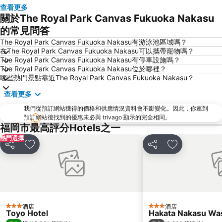
Acros Fukuoka
Yakuin Station
查看更多
關於The Royal Park Canvas Fukuoka Nakasu
Tojinmachi Station
Meinohama Station
的常見問答
Fukuoka Convention Center
佐賀機場
The Royal Park Canvas Fukuoka Nakasu有游泳池區域嗎？
Higashihie Station
Minami Fukuoka Station
在The Royal Park Canvas Fukuoka Nakasu可以攜帶寵物嗎？
The Royal Park Canvas Fukuoka Nakasu有停車設施嗎？
Nishitetsu Kurume Station
Nishitetsu Hall
The Royal Park Canvas Fukuoka Nakasu位於哪裡？
Chiyo-Kenchoguchi Station
Kyushu National Museum
哪些熱門景點靠近The Royal Park Canvas Fukuoka Nakasu？
Sakurai Futamigaura
Space World
查看更多
Elgala Hall
Nishijin Station
我們從預訂網站獲得的價格和供應情況資料會不斷變化。因此，你連到
Dazaifu Tenmangu Shrine
預訂網站後找到的優惠未必與 trivago 顯示的完全相同。
福岡市最高評分Hotels之一
熱門選擇
分享
放到收藏夾
分享
放到收藏夾
酒店
酒店
3 星級
3 星級
Toyo Hotel
Hakata Nakasu Was