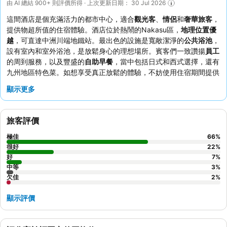
由 AI 總結 900+ 則評價所得 · 上次更新日期： 30 Jul 2026
這間酒店是個充滿活力的都市中心，適合
觀光客
、
情侶
和
奢華旅客
，
提供物超所值的住宿體驗。酒店位於熱鬧的Nakasu區，
地理位置優
越
，可直達中洲川端地鐵站。最出色的設施是寬敞潔淨的
公共浴池
，
設有室內和室外浴池，是放鬆身心的理想場所。賓客們一致讚揚
員工
的周到服務，以及豐盛的
自助早餐
，當中包括日式和西式選擇，還有
九州地區特色菜。如想享受真正放鬆的體驗，不妨使用住宿期間提供
的
免費飲品和小食
。
顯示更多
旅客評價
極佳
66
%
很好
22
%
好
7
%
中等
3
%
欠佳
2
%
顯示評價