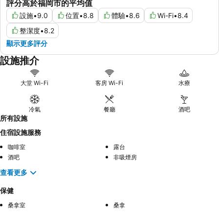
評分高於福岡市的平均值
設施
•
9.0
位置
•
8.8
體驗
•
8.6
Wi-Fi
•
8.4
整潔度
•
8.2
顯示更多評分
設施推介
大堂 Wi-Fi
客房 Wi-Fi
水療
冷氣
餐廳
酒吧
所有設施
住宿設施服務
咖啡室
露台
酒吧
非吸煙房
查看更多
保健
桑拿室
桑拿