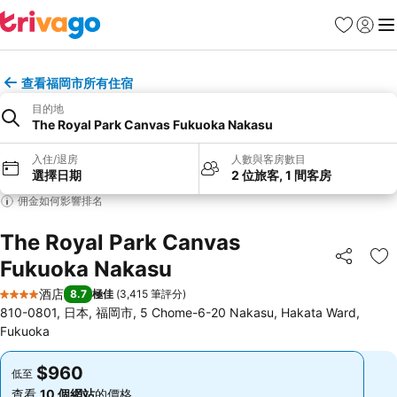
收藏夾
登入
選
查看福岡市所有住宿
目的地
The Royal Park Canvas Fukuoka Nakasu
入住/退房
人數與客房數目
選擇日期
2 位旅客, 1 間客房
佣金如何影響排名
The Royal Park Canvas
Fukuoka Nakasu
分享
放
酒店
8.7
極佳
(
3,415 筆評分
)
4 星級
810-0801, 日本, 福岡市, 5 Chome-6-20 Nakasu, Hakata Ward,
Fukuoka
$960
$960
低至
低至
查看
10 個網站
的價格
查看
10 個網站
的價格