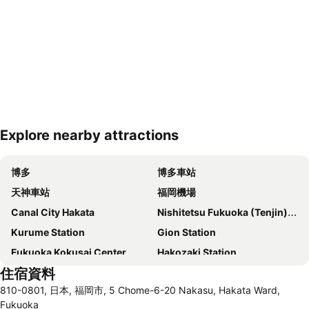
Explore nearby attractions
展開地圖
博多
博多車站
天神車站
福岡機場
Canal City Hakata
Nishitetsu Fukuoka (Tenjin) Station
Kurume Station
Gion Station
Fukuoka Kokusai Center
Hakozaki Station
住宿資料
Saga Station
Fukuoka Yafuoku Dome
810-0801, 日本, 福岡市, 5 Chome-6-20 Nakasu, Hakata Ward,
Fukuoka Yafuoku! Dome
Nakasu-Kawabata Station
Fukuoka