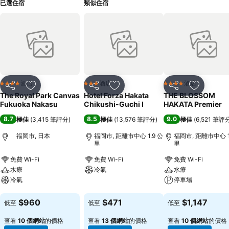
已選住宿
類似住宿
酒店
酒店
酒店
4 星級
3 星級
4 星級
分享
放到收藏夾
分享
放到收藏夾
分享
放到收藏
The Royal Park Canvas
Hotel Forza Hakata
THE BLOSSOM
Fukuoka Nakasu
Chikushi-Guchi Ⅰ
HAKATA Premier
8.7
8.5
9.0
極佳
(
3,415 筆評分
)
極佳
(
13,576 筆評分
)
極佳
(
6,521 筆評
福岡市, 日本
福岡市, 距離市中心 1.9 公
福岡市, 距離市中心 1
里
里
免費 Wi-Fi
免費 Wi-Fi
免費 Wi-Fi
水療
冷氣
水療
冷氣
停車場
查看價格
查看價格
查看價格
$960
$471
$1,147
低至
低至
低至
查看
10 個網站
的價格
查看
13 個網站
的價格
查看
10 個網站
的價格