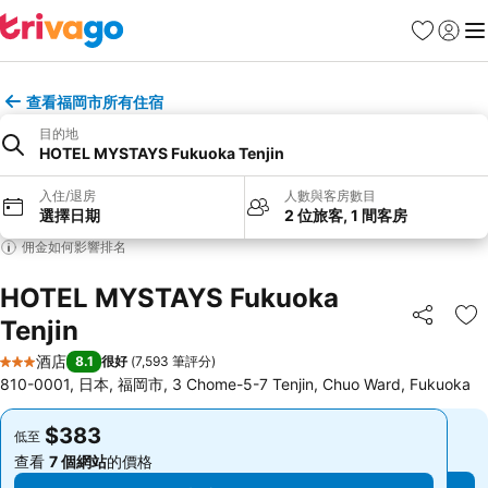
收藏夾
登入
選
查看福岡市所有住宿
目的地
HOTEL MYSTAYS Fukuoka Tenjin
入住/退房
人數與客房數目
選擇日期
2 位旅客, 1 間客房
佣金如何影響排名
HOTEL MYSTAYS Fukuoka
Tenjin
分享
放
酒店
8.1
很好
(
7,593 筆評分
)
3 星級
810-0001, 日本, 福岡市, 3 Chome-5-7 Tenjin, Chuo Ward, Fukuoka
$383
$383
低至
低至
查看
7 個網站
的價格
查看
7 個網站
的價格