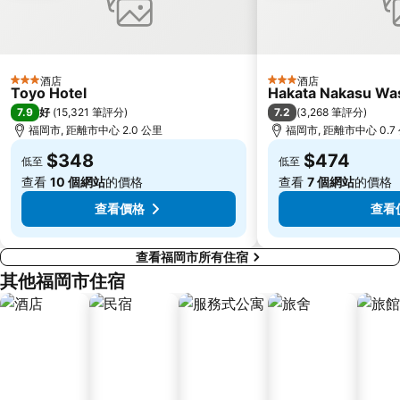
酒店
酒店
3 星級
3 星級
Toyo Hotel
Hakata Nakasu Was
7.9
7.2
好
(
15,321 筆評分
)
(
3,268 筆評分
)
福岡市, 距離市中心 2.0 公里
福岡市, 距離市中心 0.7
$348
$474
低至
低至
查看
10 個網站
的價格
查看
7 個網站
的價格
查看價格
查看
查看福岡市所有住宿
其他福岡市住宿