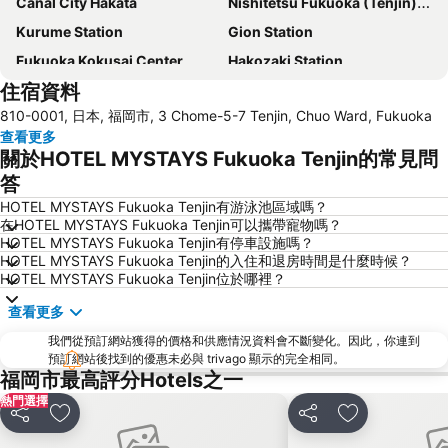
Canal City Hakata
Nishitetsu Fukuoka (Tenjin) Station
Kurume Station
Gion Station
Fukuoka Kokusai Center
Hakozaki Station
住宿資料
Saga Station
Fukuoka Yafuoku Dome
810-0001, 日本, 福岡市, 3 Chome-5-7 Tenjin, Chuo Ward, Fukuoka
Fukuoka Yafuoku! Dome
Nakasu-Kawabata Station
查看更多
Acros Fukuoka
Yakuin Station
關於HOTEL MYSTAYS Fukuoka Tenjin的常見問
Tojinmachi Station
Meinohama Station
答
Fukuoka Convention Center
佐賀機場
HOTEL MYSTAYS Fukuoka Tenjin有游泳池區域嗎？
在HOTEL MYSTAYS Fukuoka Tenjin可以攜帶寵物嗎？
Higashihie Station
Minami Fukuoka Station
HOTEL MYSTAYS Fukuoka Tenjin有停車設施嗎？
HOTEL MYSTAYS Fukuoka Tenjin的入住和退房時間是什麼時候？
Nishitetsu Kurume Station
Nishitetsu Hall
HOTEL MYSTAYS Fukuoka Tenjin位於哪裡？
Chiyo-Kenchoguchi Station
Kyushu National Museum
查看更多
Sakurai Futamigaura
Space World
我們從預訂網站獲得的價格和供應情況資料會不斷變化。因此，你連到
Elgala Hall
Nishijin Station
預訂網站後找到的優惠未必與 trivago 顯示的完全相同。
福岡市最高評分Hotels之一
Dazaifu Tenmangu Shrine
熱門選擇
分享
放到收藏夾
分享
放到收藏夾