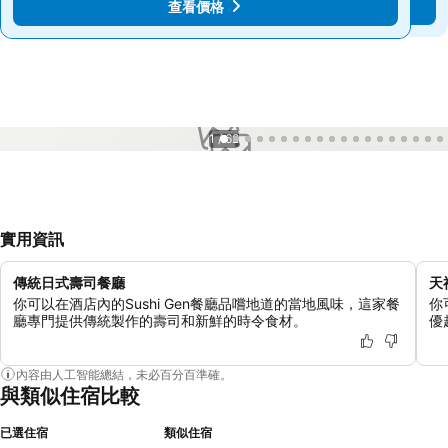
查看價格
查看價格
1 / 62
實用資訊
傳統日式壽司餐廳
天
你可以在酒店內的Sushi Gen餐廳品嚐地道的當地風味，這家餐
你
廳專門提供傳統製作的壽司和新鮮的時令食材。
優
內容由人工智能總結，未必百分百準確。
與類似住宿比較
已選住宿
類似住宿