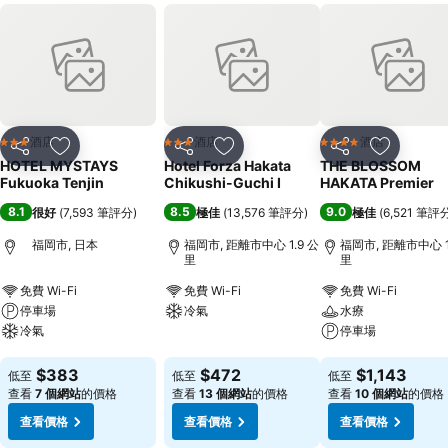
酒店
酒店
酒店
3 星級
3 星級
4 星級
分享
放到收藏夾
分享
放到收藏夾
分享
放到收藏
HOTEL MYSTAYS
Hotel Forza Hakata
THE BLOSSOM
Fukuoka Tenjin
Chikushi-Guchi Ⅰ
HAKATA Premier
8.1
8.5
9.0
很好
(
7,593 筆評分
)
極佳
(
13,576 筆評分
)
極佳
(
6,521 筆評
福岡市, 日本
福岡市, 距離市中心 1.9 公
福岡市, 距離市中心 1
里
里
免費 Wi-Fi
免費 Wi-Fi
免費 Wi-Fi
停車場
冷氣
水療
冷氣
停車場
查看價格
查看價格
查看價格
$383
$472
$1,143
低至
低至
低至
查看
7 個網站
的價格
查看
13 個網站
的價格
查看
10 個網站
的價格
查看價格
查看價格
查看價格