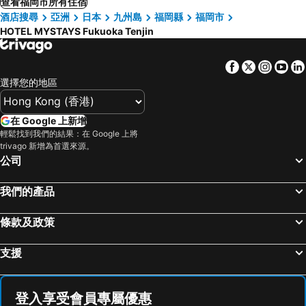
查看福岡市所有住宿
酒店搜尋
亞洲
日本
九州島
福岡縣
福岡市
HOTEL MYSTAYS Fukuoka Tenjin
Facebook
Twitter
Insta
Yo
選擇您的地區
在 Google 上新增
輕鬆找到我們的結果：在 Google 上將
trivago 新增為首選來源。
公司
我們的產品
條款及政策
支援
登入享受會員專屬優惠