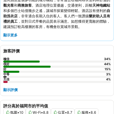
觀光客
和
商務旅客
。酒店地理位置優越，交通便利，距離
天神地鐵站
和多個巴士站僅幾步之遙，讓城市探索變得輕鬆。酒店設有便利的
自
助洗衣店
，非常適合長期入住的客人。客人們一致讚揚
樂於助人且有
禮的員工
，並對日式早餐的品質表示滿意。如想獲得更寬敞的體驗，
建議預訂較高樓層的客房，有機會欣賞城市景觀。
顯示更多
旅客評價
極佳
34
%
很好
44
%
好
15
%
中等
3
%
欠佳
4
%
顯示評價
評分高於福岡市的平均值
氛圍
•
10
Wi-Fi
•
8.8
位置
•
8.7
服務
•
8.6