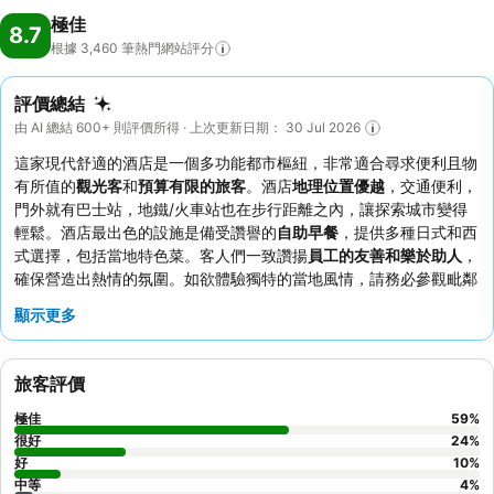
極佳
8.7
根據 3,460
筆熱門網站評分
評價總結
由 AI 總結 600+ 則評價所得 · 上次更新日期： 30 Jul 2026
這家現代舒適的酒店是一個多功能都市樞紐，非常適合尋求便利且物
有所值的
觀光客
和
預算有限的旅客
。酒店
地理位置優越
，交通便利，
門外就有巴士站，地鐵/火車站也在步行距離之內，讓探索城市變得
輕鬆。酒店最出色的設施是備受讚譽的
自助早餐
，提供多種日式和西
式選擇，包括當地特色菜。客人們一致讚揚
員工的友善和樂於助人
，
確保營造出熱情的氛圍。如欲體驗獨特的當地風情，請務必參觀毗鄰
的
柳橋連合市場
。
顯示更多
旅客評價
極佳
59
%
很好
24
%
好
10
%
中等
4
%