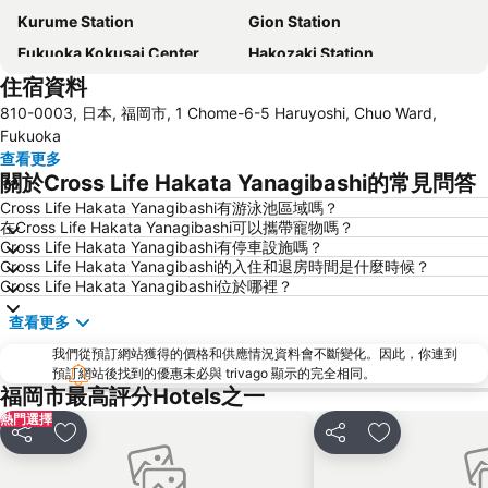
Kurume Station
Gion Station
Fukuoka Kokusai Center
Hakozaki Station
住宿資料
Saga Station
Fukuoka Yafuoku Dome
810-0003, 日本, 福岡市, 1 Chome-6-5 Haruyoshi, Chuo Ward,
Fukuoka Yafuoku! Dome
Nakasu-Kawabata Station
Fukuoka
Yakuin Station
Acros Fukuoka
查看更多
關於Cross Life Hakata Yanagibashi的常見問答
Tojinmachi Station
Meinohama Station
Cross Life Hakata Yanagibashi有游泳池區域嗎？
Fukuoka Convention Center
佐賀機場
在Cross Life Hakata Yanagibashi可以攜帶寵物嗎？
Higashihie Station
Minami Fukuoka Station
Cross Life Hakata Yanagibashi有停車設施嗎？
Cross Life Hakata Yanagibashi的入住和退房時間是什麼時候？
Nishitetsu Kurume Station
Nishitetsu Hall
Cross Life Hakata Yanagibashi位於哪裡？
Chiyo-Kenchoguchi Station
Kyushu National Museum
查看更多
Sakurai Futamigaura
Space World
我們從預訂網站獲得的價格和供應情況資料會不斷變化。因此，你連到
Elgala Hall
Nishijin Station
預訂網站後找到的優惠未必與 trivago 顯示的完全相同。
福岡市最高評分Hotels之一
Dazaifu Tenmangu Shrine
熱門選擇
分享
放到收藏夾
分享
放到收藏夾