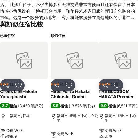
店。 此酒店位于、不仅去博多和天神交通非常方便而且还有保留了日本
情感小巷风景的 「柳桥联合市场」和年轻艺术家画廊的新旧文化融合的
市镇。这是一个散步的好地方。 客人将能够漫步在周边地区的小巷中，
與類似住宿比較
探索福冈的魅力，同时在酒店提出具有当地艺术 全新住宿体验。 福冈传
统的小石原烧创造的楼层号是每层楼都不同的作者和设计。 每个作者在
已選住宿
類似住宿
工作中投入的 想法都体现在原始设计中，您可以享受不同的艺术。 温暖
的客房可满足各种需求，从商务旅行到家庭旅行以及与朋友的团体旅行。
以「大川組子」为主题的天花板和宽敞开放的餐厅区，您可以一边享用早
餐，一边感受 从两扇窗户射出的晨光。 早晨，酒店供应以日本料理为中
心的自助式早餐。 我们的菜单充满了福冈风味， 例如博多著名的牛蒡十
乌冬面和飞鱼汤茶泡饭。 方便前往天神和博多地区，请在现代时尚的
Cross Life Hakata Yanagibashi度过宁静的 时光。
酒店
酒店
酒店
3 星級
3 星級
4 星級
分享
放到收藏夾
分享
放到收藏夾
分享
放到收藏
Cross Life Hakata
Hotel Forza Hakata
THE BLOSSOM
Yanagibashi
Chikushi-Guchi Ⅰ
HAKATA Premier
8.7
8.5
9.0
極佳
(
3,460 筆評分
)
極佳
(
13,576 筆評分
)
極佳
(
6,521 筆評
福岡市, 日本
福岡市, 距離市中心 1.9 公
福岡市, 距離市中心 1
里
里
免費 Wi-Fi
免費 Wi-Fi
免費 Wi-Fi
停車場
水療