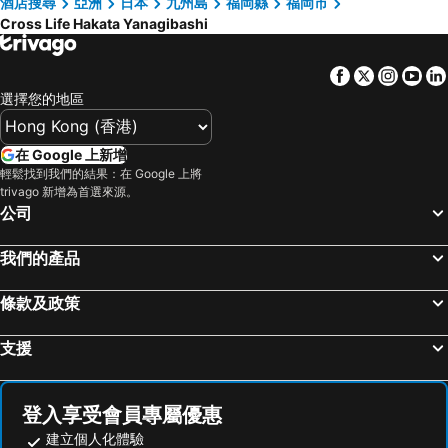
酒店搜尋
亞洲
日本
九州島
福岡縣
福岡市
Cross Life Hakata Yanagibashi
Facebook
Twitter
Insta
Yo
選擇您的地區
在 Google 上新增
輕鬆找到我們的結果：在 Google 上將
trivago 新增為首選來源。
公司
我們的產品
條款及政策
支援
登入享受會員專屬優惠
建立個人化體驗