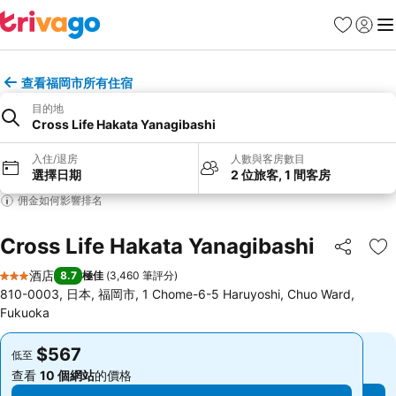
收藏夾
登入
選
查看福岡市所有住宿
目的地
Cross Life Hakata Yanagibashi
入住/退房
人數與客房數目
選擇日期
2 位旅客, 1 間客房
佣金如何影響排名
Cross Life Hakata Yanagibashi
分享
放
酒店
8.7
極佳
(
3,460 筆評分
)
3 星級
810-0003, 日本, 福岡市, 1 Chome-6-5 Haruyoshi, Chuo Ward,
Fukuoka
$567
$567
低至
低至
查看
10 個網站
的價格
查看
10 個網站
的價格