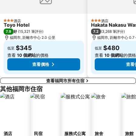
酒店
酒店
3 星級
3 星級
Toyo Hotel
Hakata Nakasu Was
7.9
7.2
好
(
15,321 筆評分
)
(
3,268 筆評分
)
福岡市, 距離市中心 2.0 公里
福岡市, 距離市中心 0.7
$345
$480
低至
低至
查看
10 個網站
的價格
查看
10 個網站
的價格
查看價格
查看
查看福岡市所有住宿
其他福岡市住宿
酒店
民宿
服務式公寓
旅舍
旅館