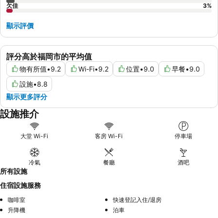
欠佳
3
%
顯示評價
評分高於福岡市的平均值
物有所值
•
9.2
Wi-Fi
•
9.2
位置
•
9.0
早餐
•
9.0
設施
•
8.8
顯示更多評分
設施推介
大堂 Wi-Fi
客房 Wi-Fi
停車場
冷氣
餐廳
酒吧
所有設施
住宿設施服務
咖啡室
快速登記入住/退房
升降機
泊車