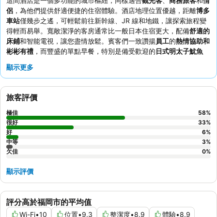
這間酒店是一個多功能的城市樞紐，同樣適合
觀光客
、
商務旅客
和
情
侶
，為他們提供舒適便捷的住宿體驗。酒店地理位置優越，距離
博多
車站
僅幾步之遙，可輕鬆前往新幹線、JR 線和地鐵，讓探索旅程變
得輕而易舉。寬敞潔淨的客房通常比一般日本住宿更大，配備
舒適的
床鋪
和智能電視，讓您盡情放鬆。賓客們一致讚揚
員工
的
熱情協助和
彬彬有禮
，而豐盛的單點早餐，特別是備受歡迎的
日式明太子魷魚
丼
，更是一大亮點。為了讓您的旅程更加順暢，酒店提供高效的
行李
顯示更多
轉送服務
，確保您的行李已在您的房間等候。
旅客評價
極佳
58
%
很好
33
%
好
6
%
中等
3
%
欠佳
0
%
顯示評價
評分高於福岡市的平均值
Wi-Fi
•
10
位置
•
9.3
整潔度
•
8.9
體驗
•
8.9