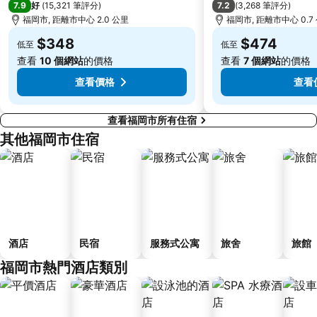
7.9
7.2
好
(
15,321 筆評分
)
(
3,268 筆評分
)
福岡市, 距離市中心 2.0 公里
福岡市, 距離市中心 0.7
$348
$474
低至
低至
查看
10 個網站
的價格
查看
7 個網站
的價格
查看價格
查看
查看福岡市所有住宿
其他福岡市住宿
酒店
民宿
服務式公寓
旅舍
旅館
福岡市熱門酒店類別