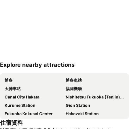
Explore nearby attractions
展開地圖
博多
博多車站
天神車站
福岡機場
Canal City Hakata
Nishitetsu Fukuoka (Tenjin) Station
Kurume Station
Gion Station
Fukuoka Kokusai Center
Hakozaki Station
住宿資料
Saga Station
Fukuoka Yafuoku Dome