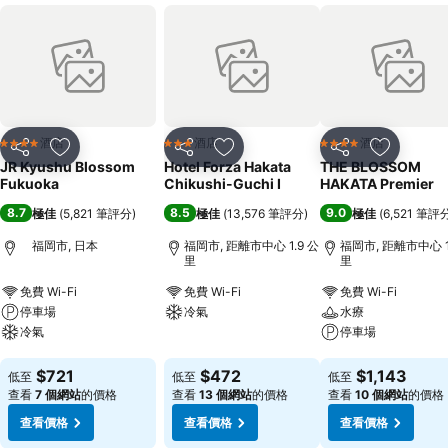
酒店
酒店
酒店
4 星級
3 星級
4 星級
分享
放到收藏夾
分享
放到收藏夾
分享
放到收藏
JR Kyushu Blossom
Hotel Forza Hakata
THE BLOSSOM
Fukuoka
Chikushi-Guchi Ⅰ
HAKATA Premier
8.7
8.5
9.0
極佳
(
5,821 筆評分
)
極佳
(
13,576 筆評分
)
極佳
(
6,521 筆評
福岡市, 日本
福岡市, 距離市中心 1.9 公
福岡市, 距離市中心 1
里
里
免費 Wi-Fi
免費 Wi-Fi
免費 Wi-Fi
停車場
冷氣
水療
冷氣
停車場
查看價格
查看價格
查看價格
$721
$472
$1,143
低至
低至
低至
查看
7 個網站
的價格
查看
13 個網站
的價格
查看
10 個網站
的價格
查看價格
查看價格
查看價格