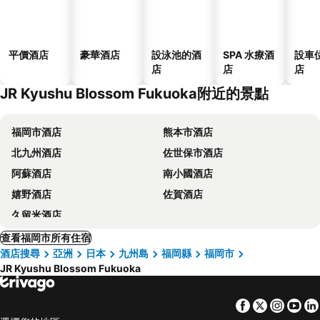
平價酒店
豪華酒店
設泳池的酒
SPA 水療酒
設車
店
店
店
JR Kyushu Blossom Fukuoka附近的景點
福岡市酒店
熊本市酒店
北九州酒店
佐世保市酒店
阿蘇酒店
南小國酒店
嬉野酒店
佐賀酒店
久留米酒店
查看福岡市所有住宿
酒店搜尋
亞洲
日本
九州島
福岡縣
福岡市
JR Kyushu Blossom Fukuoka
Facebook
Twitter
Insta
Yo