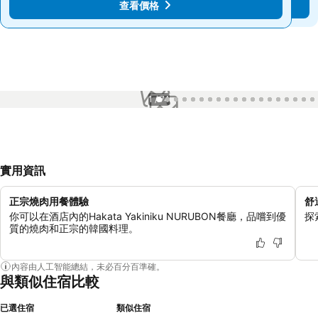
查看價格
查看價格
1 / 74
實用資訊
正宗燒肉用餐體驗
舒
你可以在酒店內的Hakata Yakiniku NURUBON餐廳，品嚐到優
探
質的燒肉和正宗的韓國料理。
內容由人工智能總結，未必百分百準確。
與類似住宿比較
已選住宿
類似住宿