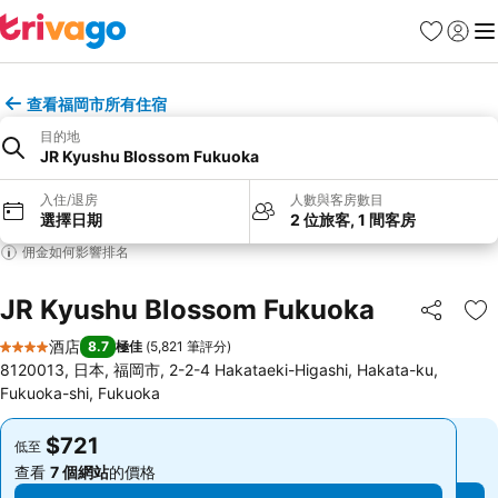
收藏夾
登入
選
查看福岡市所有住宿
目的地
JR Kyushu Blossom Fukuoka
入住/退房
人數與客房數目
選擇日期
2 位旅客, 1 間客房
佣金如何影響排名
JR Kyushu Blossom Fukuoka
分享
放
酒店
8.7
極佳
(
5,821 筆評分
)
4 星級
8120013, 日本, 福岡市, 2-2-4 Hakataeki-Higashi, Hakata-ku,
Fukuoka-shi, Fukuoka
$721
$721
低至
低至
查看
7 個網站
的價格
查看
7 個網站
的價格