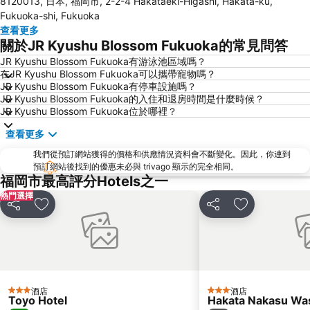
8120013, 日本, 福岡市, 2-2-4 Hakataeki-Higashi, Hakata-ku,
Fukuoka Yafuoku! Dome
Nakasu-Kawabata Station
Fukuoka-shi, Fukuoka
Acros Fukuoka
Yakuin Station
查看更多
關於JR Kyushu Blossom Fukuoka的常見問答
Tojinmachi Station
Meinohama Station
JR Kyushu Blossom Fukuoka有游泳池區域嗎？
Fukuoka Convention Center
佐賀機場
在JR Kyushu Blossom Fukuoka可以攜帶寵物嗎？
Higashihie Station
Minami Fukuoka Station
JR Kyushu Blossom Fukuoka有停車設施嗎？
JR Kyushu Blossom Fukuoka的入住和退房時間是什麼時候？
Nishitetsu Kurume Station
Chiyo-Kenchoguchi Station
JR Kyushu Blossom Fukuoka位於哪裡？
Nishitetsu Hall
Kyushu National Museum
查看更多
Sakurai Futamigaura
Space World
我們從預訂網站獲得的價格和供應情況資料會不斷變化。因此，你連到
Elgala Hall
Nishijin Station
預訂網站後找到的優惠未必與 trivago 顯示的完全相同。
福岡市最高評分Hotels之一
Dazaifu Tenmangu Shrine
熱門選擇
分享
放到收藏夾
分享
放到收藏夾
酒店
酒店
3 星級
3 星級
Toyo Hotel
Hakata Nakasu Was