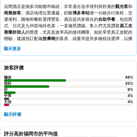
這間酒店是個多功能都市樞紐，非常適合追求便利與舒適的
觀光客
和
商務旅客
。酒店地理位置優越，距離
博多車站
僅一分鐘步行路程，交
通便利，購物和餐飲選擇豐富。酒店提供多樣化的
自助早餐
，包括西
式、日式及九州當地特色菜，一直備受讚揚。客人們尤其讚賞
員工友
善樂於助人
的態度，尤其是效率高的接待團隊。如欲享受真正放鬆的
體驗，建議預訂配備
按摩椅
的客房，或要求提供多種枕頭選擇，以獲
得最佳舒適度。
顯示更多
旅客評價
極佳
48
%
很好
35
%
好
9
%
中等
4
%
欠佳
4
%
顯示評價
評分高於福岡市的平均值