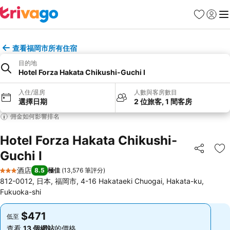
收藏夾
登入
選
查看福岡市所有住宿
目的地
Hotel Forza Hakata Chikushi-Guchi Ⅰ
入住/退房
人數與客房數目
選擇日期
2 位旅客, 1 間客房
佣金如何影響排名
Hotel Forza Hakata Chikushi-
Guchi Ⅰ
分享
放
酒店
8.5
極佳
(
13,576 筆評分
)
3 星級
812-0012, 日本, 福岡市, 4-16 Hakataeki Chuogai, Hakata-ku,
Fukuoka-shi
$471
$471
低至
低至
查看
13 個網站
的價格
查看
13 個網站
的價格