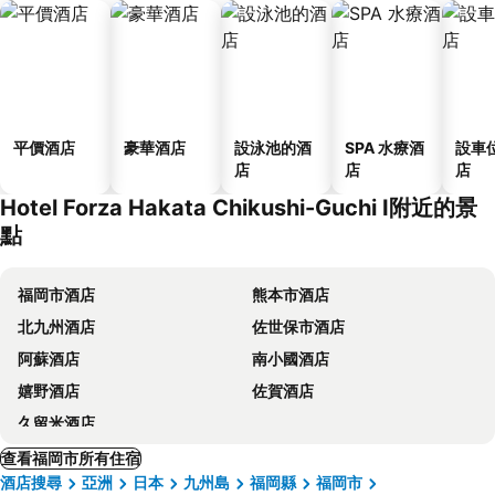
平價酒店
豪華酒店
設泳池的酒
SPA 水療酒
設車
店
店
店
Hotel Forza Hakata Chikushi-Guchi Ⅰ附近的景
點
福岡市酒店
熊本市酒店
北九州酒店
佐世保市酒店
阿蘇酒店
南小國酒店
嬉野酒店
佐賀酒店
久留米酒店
查看福岡市所有住宿
酒店搜尋
亞洲
日本
九州島
福岡縣
福岡市