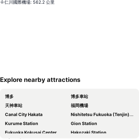
仁川國際機場
:
562.2
公里
Explore nearby attractions
展開地圖
博多
博多車站
天神車站
福岡機場
Canal City Hakata
Nishitetsu Fukuoka (Tenjin) Station
Kurume Station
Gion Station
Fukuoka Kokusai Center
Hakozaki Station