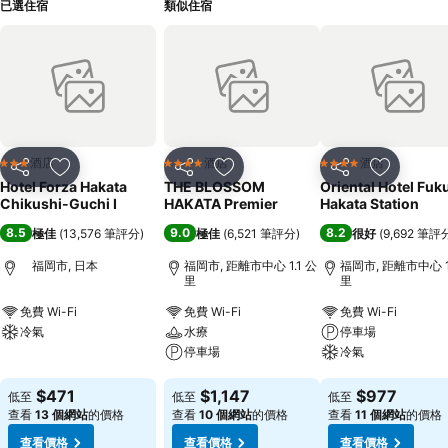
已選住宿
類似住宿
酒店
酒店
酒店
3 星級
4 星級
4 星級
分享
放到收藏夾
分享
放到收藏夾
分享
放到收藏
Hotel Forza Hakata
THE BLOSSOM
Oriental Hotel Fuk
Chikushi-Guchi Ⅰ
HAKATA Premier
Hakata Station
8.5
9.0
8.2
極佳
(
13,576 筆評分
)
極佳
(
6,521 筆評分
)
很好
(
9,692 筆評
福岡市, 日本
福岡市, 距離市中心 1.1 公
福岡市, 距離市中心 1
里
里
免費 Wi-Fi
免費 Wi-Fi
免費 Wi-Fi
冷氣
水療
停車場
停車場
冷氣
查看價格
查看價格
查看價格
$471
$1,147
$977
低至
低至
低至
查看
13 個網站
的價格
查看
10 個網站
的價格
查看
11 個網站
的價格
查看價格
查看價格
查看價格