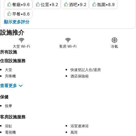
餐廳
•
9.6
位置
•
9.2
酒吧
•
9.2
氛圍
•
8.9
早餐
•
8.6
顯示更多評分
設施推介
大堂 Wi-Fi
客房 Wi-Fi
冷氣
所有設施
住宿設施服務
大堂
快速登記入住/退房
升降機
酒店保險箱
查看更多
保健
按摩
客房設施服務
浴缸
浴室連淋浴
電視機
風筒