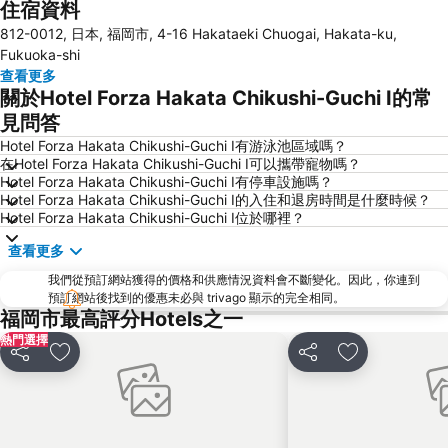
住宿資料
Saga Station
Fukuoka Yafuoku Dome
812-0012, 日本, 福岡市, 4-16 Hakataeki Chuogai, Hakata-ku,
Fukuoka Yafuoku! Dome
Nakasu-Kawabata Station
Fukuoka-shi
Acros Fukuoka
Yakuin Station
查看更多
關於Hotel Forza Hakata Chikushi-Guchi Ⅰ的常
Tojinmachi Station
Meinohama Station
見問答
Fukuoka Convention Center
佐賀機場
Hotel Forza Hakata Chikushi-Guchi Ⅰ有游泳池區域嗎？
Higashihie Station
Minami Fukuoka Station
在Hotel Forza Hakata Chikushi-Guchi Ⅰ可以攜帶寵物嗎？
Hotel Forza Hakata Chikushi-Guchi Ⅰ有停車設施嗎？
Nishitetsu Kurume Station
Chiyo-Kenchoguchi Station
Hotel Forza Hakata Chikushi-Guchi Ⅰ的入住和退房時間是什麼時候？
Nishitetsu Hall
Kyushu National Museum
Hotel Forza Hakata Chikushi-Guchi Ⅰ位於哪裡？
Sakurai Futamigaura
Space World
查看更多
Elgala Hall
Nishijin Station
我們從預訂網站獲得的價格和供應情況資料會不斷變化。因此，你連到
Dazaifu Tenmangu Shrine
預訂網站後找到的優惠未必與 trivago 顯示的完全相同。
福岡市最高評分Hotels之一
熱門選擇
分享
放到收藏夾
分享
放到收藏夾