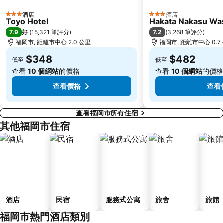
酒店
酒店
3 星級
3 星級
Toyo Hotel
Hakata Nakasu Was
7.9
7.2
好
(
15,321 筆評分
)
(
3,268 筆評分
)
福岡市, 距離市中心 2.0 公里
福岡市, 距離市中心 0.7
$348
$482
低至
低至
查看
10 個網站
的價格
查看
10 個網站
的價格
查看價格
查看
查看福岡市所有住宿
其他福岡市住宿
酒店
民宿
服務式公寓
旅舍
旅館
福岡市熱門酒店類別