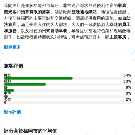
這間酒店是個多功能都市樞紐，非常適合尋求舒適便利住宿的
家庭
、
觀光客
和
預算有限的旅客
。酒店毗鄰
渡邊通地鐵站
，地理位置優越，
方便前往福岡的主要景點和交通網絡。酒店提供實用的設施，如
自助
洗衣店
，滿足長期入住的客人需求。客人們一致讚揚酒店卓越的
員工
和服務
，以及出色的
日式自助早餐
，早餐提供當地特色菜和現場飯糰
製作。如欲獲得獨特而難忘的體驗，可考慮預訂其中一間
主題客房
，
例如令人愉快的「布丁房」。
顯示更多
旅客評價
極佳
54
%
很好
33
%
好
8
%
中等
3
%
欠佳
2
%
顯示評價
評分高於福岡市的平均值