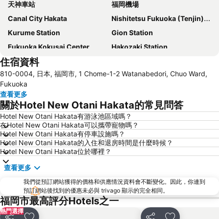
天神車站
福岡機場
Canal City Hakata
Nishitetsu Fukuoka (Tenjin) Station
Kurume Station
Gion Station
Fukuoka Kokusai Center
Hakozaki Station
住宿資料
Saga Station
Fukuoka Yafuoku Dome
810-0004, 日本, 福岡市, 1 Chome-1-2 Watanabedori, Chuo Ward,
Fukuoka Yafuoku! Dome
Nakasu-Kawabata Station
Fukuoka
Yakuin Station
Acros Fukuoka
查看更多
關於Hotel New Otani Hakata的常見問答
Tojinmachi Station
Meinohama Station
Hotel New Otani Hakata有游泳池區域嗎？
Fukuoka Convention Center
佐賀機場
在Hotel New Otani Hakata可以攜帶寵物嗎？
Higashihie Station
Minami Fukuoka Station
Hotel New Otani Hakata有停車設施嗎？
Hotel New Otani Hakata的入住和退房時間是什麼時候？
Nishitetsu Kurume Station
Nishitetsu Hall
Hotel New Otani Hakata位於哪裡？
Chiyo-Kenchoguchi Station
Kyushu National Museum
查看更多
Sakurai Futamigaura
Space World
我們從預訂網站獲得的價格和供應情況資料會不斷變化。因此，你連到
Elgala Hall
Nishijin Station
預訂網站後找到的優惠未必與 trivago 顯示的完全相同。
福岡市最高評分Hotels之一
Dazaifu Tenmangu Shrine
熱門選擇