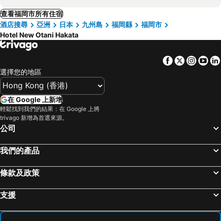
查看福岡市所有住宿
酒店搜尋
亞洲
日本
九州島
福岡縣
福岡市
Hotel New Otani Hakata
Facebook
Twitter
Insta
Yo
選擇您的地區
在 Google 上新增
輕鬆找到我們的結果：在 Google 上將
trivago 新增為首選來源。
公司
我們的產品
條款及政策
支援