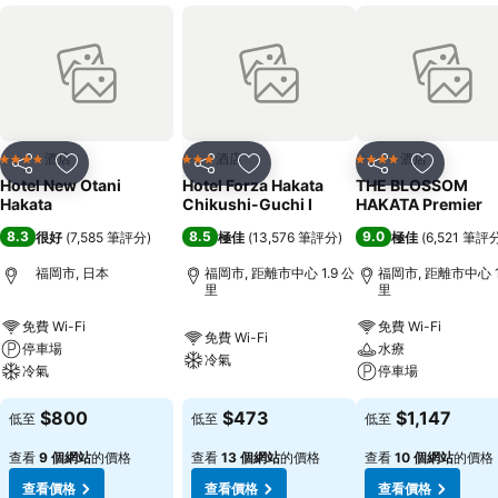
酒店
酒店
酒店
4 星級
3 星級
4 星級
分享
放到收藏夾
分享
放到收藏夾
分享
放到收藏
Hotel New Otani
Hotel Forza Hakata
THE BLOSSOM
Hakata
Chikushi-Guchi Ⅰ
HAKATA Premier
8.3
8.5
9.0
很好
(
7,585 筆評分
)
極佳
(
13,576 筆評分
)
極佳
(
6,521 筆評
福岡市, 日本
福岡市, 距離市中心 1.9 公
福岡市, 距離市中心 1
里
里
免費 Wi-Fi
免費 Wi-Fi
免費 Wi-Fi
停車場
水療
冷氣
冷氣
停車場
$800
$473
$1,147
低至
低至
低至
查看
9 個網站
的價格
查看
13 個網站
的價格
查看
10 個網站
的價格
查看價格
查看價格
查看價格