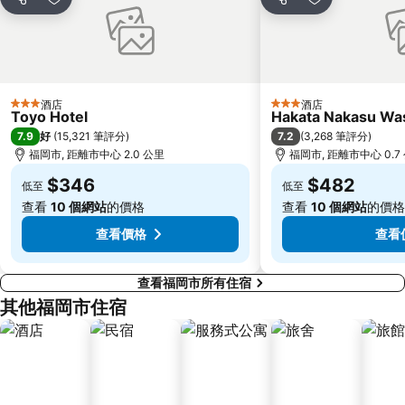
分享
放到收藏夾
分享
放到收藏夾
酒店
酒店
3 星級
3 星級
Toyo Hotel
Hakata Nakasu Was
7.9
7.2
好
(
15,321 筆評分
)
(
3,268 筆評分
)
福岡市, 距離市中心 2.0 公里
福岡市, 距離市中心 0.7
$346
$482
低至
低至
查看
10 個網站
的價格
查看
10 個網站
的價格
查看價格
查看
查看福岡市所有住宿
其他福岡市住宿