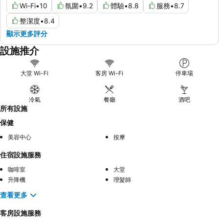
Wi-Fi
•
10
氛圍
•
9.2
體驗
•
8.8
服務
•
8.7
整潔度
•
8.4
顯示更多評分
設施推介
大堂 Wi-Fi
客房 Wi-Fi
停車場
冷氣
餐廳
酒吧
所有設施
保健
美容中心
按摩
住宿設施服務
咖啡室
大堂
升降機
理髮師
查看更多
客房設施服務