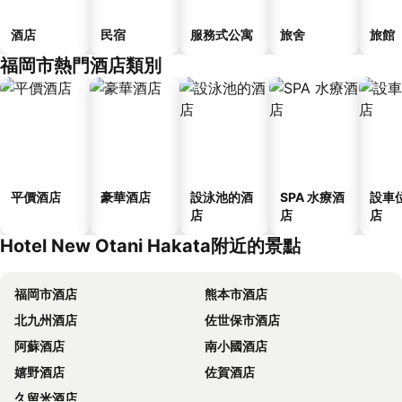
酒店
民宿
服務式公寓
旅舍
旅館
福岡市熱門酒店類別
平價酒店
豪華酒店
設泳池的酒
SPA 水療酒
設車
店
店
店
Hotel New Otani Hakata附近的景點
福岡市酒店
熊本市酒店
北九州酒店
佐世保市酒店
阿蘇酒店
南小國酒店
嬉野酒店
佐賀酒店
久留米酒店