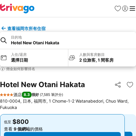
收藏夾
登入
選
查看福岡市所有住宿
目的地
Hotel New Otani Hakata
入住/退房
人數與客房數目
選擇日期
2 位旅客, 1 間客房
佣金如何影響排名
Hotel New Otani Hakata
分享
放
酒店
8.3
很好
(
7,585 筆評分
)
4 星級
810-0004, 日本, 福岡市, 1 Chome-1-2 Watanabedori, Chuo Ward,
Fukuoka
$800
$800
低至
低至
查看
9 個網站
的價格
查看
9 個網站
的價格