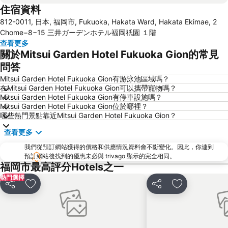
住宿資料
Saga Station
Fukuoka Yafuoku Dome
812-0011, 日本, 福岡市, Fukuoka, Hakata Ward, Hakata Ekimae, 2
Fukuoka Yafuoku! Dome
Nakasu-Kawabata Station
Chome−8−15 三井ガーデンホテル福岡祇園 １階
Acros Fukuoka
Yakuin Station
查看更多
關於Mitsui Garden Hotel Fukuoka Gion的常見
Tojinmachi Station
Meinohama Station
問答
Fukuoka Convention Center
佐賀機場
Mitsui Garden Hotel Fukuoka Gion有游泳池區域嗎？
Higashihie Station
Minami Fukuoka Station
在Mitsui Garden Hotel Fukuoka Gion可以攜帶寵物嗎？
Mitsui Garden Hotel Fukuoka Gion有停車設施嗎？
Nishitetsu Kurume Station
Chiyo-Kenchoguchi Station
Mitsui Garden Hotel Fukuoka Gion位於哪裡？
Nishitetsu Hall
Kyushu National Museum
哪些熱門景點靠近Mitsui Garden Hotel Fukuoka Gion？
Sakurai Futamigaura
Space World
查看更多
Elgala Hall
Nishijin Station
我們從預訂網站獲得的價格和供應情況資料會不斷變化。因此，你連到
Dazaifu Tenmangu Shrine
預訂網站後找到的優惠未必與 trivago 顯示的完全相同。
福岡市最高評分Hotels之一
熱門選擇
分享
放到收藏夾
分享
放到收藏夾