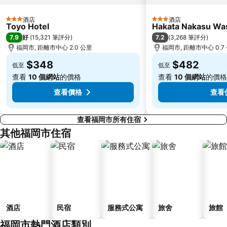
酒店
酒店
3 星級
3 星級
Toyo Hotel
Hakata Nakasu Was
7.9
7.2
好
(
15,321 筆評分
)
(
3,268 筆評分
)
福岡市, 距離市中心 2.0 公里
福岡市, 距離市中心 0.7
$348
$482
低至
低至
查看
10 個網站
的價格
查看
10 個網站
的價格
查看價格
查看
查看福岡市所有住宿
其他福岡市住宿
酒店
民宿
服務式公寓
旅舍
旅館
福岡市熱門酒店類別