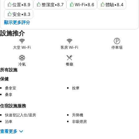
位置
•
8.9
整潔度
•
8.7
Wi-Fi
•
8.6
體驗
•
8.4
安全
•
8.3
顯示更多評分
設施推介
大堂 Wi-Fi
客房 Wi-Fi
停車場
冷氣
餐廳
所有設施
保健
桑拿室
按摩
桑拿
住宿設施服務
快速登記入住/退房
升降機
泊車
非吸煙房
查看更多