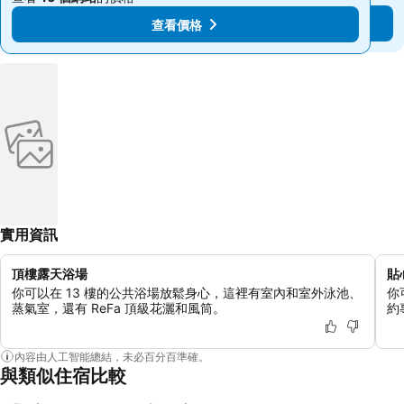
查看價格
查看價格
實用資訊
頂樓露天浴場
貼
你可以在 13 樓的公共浴場放鬆身心，這裡有室內和室外泳池、
你
蒸氣室，還有 ReFa 頂級花灑和風筒。
約
內容由人工智能總結，未必百分百準確。
與類似住宿比較