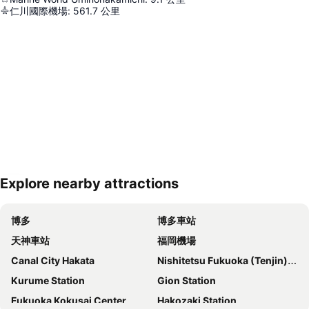
仁川國際機場
:
561.7
公里
Explore nearby attractions
展開地圖
博多
博多車站
天神車站
福岡機場
Canal City Hakata
Nishitetsu Fukuoka (Tenjin) Station
Kurume Station
Gion Station
Fukuoka Kokusai Center
Hakozaki Station