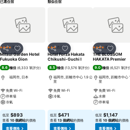
已選住宿
類似住宿
酒店
酒店
酒店
4 星級
3 星級
4 星級
分享
放到收藏夾
分享
放到收藏夾
分享
放到收藏
Mitsui Garden Hotel
Hotel Forza Hakata
THE BLOSSOM
Fukuoka Gion
Chikushi-Guchi Ⅰ
HAKATA Premier
8.6
8.5
9.0
極佳
(
6,333 筆評分
)
極佳
(
13,576 筆評分
)
極佳
(
6,521 筆評
福岡市, 日本
福岡市, 距離市中心 1.9 公
福岡市, 距離市中心 1
里
里
免費 Wi-Fi
免費 Wi-Fi
免費 Wi-Fi
停車場
冷氣
水療
冷氣
停車場
查看價格
查看價格
查看價格
$893
$471
$1,147
低至
低至
低至
查看
10 個網站
的價格
查看
13 個網站
的價格
查看
10 個網站
的價格
查看價格
查看價格
查看價格