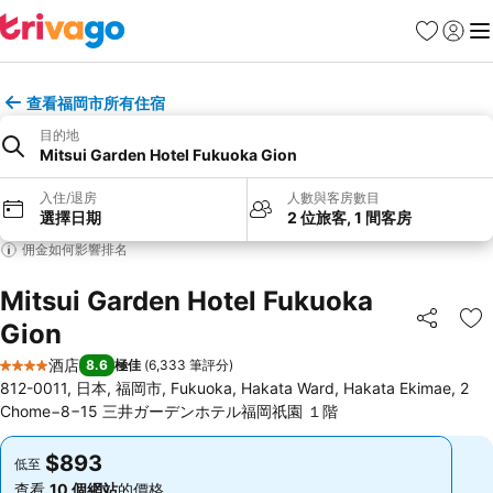
收藏夾
登入
選
查看福岡市所有住宿
目的地
Mitsui Garden Hotel Fukuoka Gion
入住/退房
人數與客房數目
選擇日期
2 位旅客, 1 間客房
佣金如何影響排名
Mitsui Garden Hotel Fukuoka
Gion
分享
放
酒店
8.6
極佳
(
6,333 筆評分
)
4 星級
812-0011, 日本, 福岡市, Fukuoka, Hakata Ward, Hakata Ekimae, 2
Chome−8−15 三井ガーデンホテル福岡祇園 １階
$893
$893
低至
低至
查看
10 個網站
的價格
查看
10 個網站
的價格