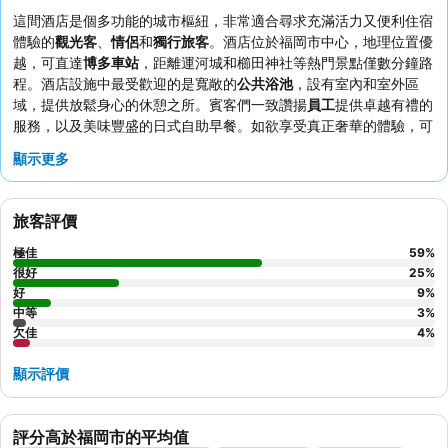
這間酒店是個多功能的城市樞紐，非常適合尋求充滿活力又便利住宿
體驗的
觀光客
、
情侶
和
獨行旅客
。酒店位於福岡市中心，地理位置優
越，可直達
博多車站
，距離運河城和櫛田神社等熱門景點僅數分鐘路
程。酒店設施中最受歡迎的是寬敞的
公共浴池
，設有室內和室外區
域，提供放鬆身心的休憩之所。賓客們一致讚揚
員工
提供卓越有禮的
服務，以及美味豐盛的日式自助早餐。如欲享受真正奢華的體驗，可
考慮預訂配備
Refa 淋浴噴頭
的客房，以提升舒適度。
顯示更多
旅客評價
極佳
59
%
很好
25
%
好
9
%
中等
3
%
欠佳
4
%
顯示評價
評分高於福岡市的平均值