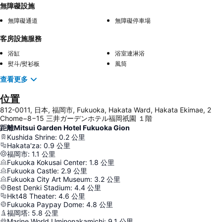
無障礙設施
無障礙通道
無障礙停車場
客房設施服務
浴缸
浴室連淋浴
熨斗/熨衫板
風筒
查看更多
位置
812-0011, 日本, 福岡市, Fukuoka, Hakata Ward, Hakata Ekimae, 2
Chome−8−15 三井ガーデンホテル福岡祇園 １階
距離Mitsui Garden Hotel Fukuoka Gion
Kushida Shrine
:
0.2
公里
Hakata'za
:
0.9
公里
福岡市
:
1.1
公里
Fukuoka Kokusai Center
:
1.8
公里
Fukuoka Castle
:
2.9
公里
Fukuoka City Art Museum
:
3.2
公里
Best Denki Stadium
:
4.4
公里
Hkt48 Theater
:
4.6
公里
Fukuoka Paypay Dome
:
4.8
公里
福岡塔
:
5.8
公里
Marine World Uminonakamichi
:
9.1
公里