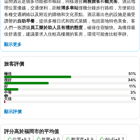
這間酒店是個多功能都市樞紐，同樣適合
商務旅客
和
觀光客
。酒店地
理位置優越，交通便利，距離
博多車站
僅幾分鐘步行路程，方便前往
各種交通網絡以及附近的購物和文化景點。酒店最出色的設施是備受
讚譽的
自助早餐
，提供多種日式和西式菜餚，包括當地特色美食。客
人們一致讚揚
員工樂於助人且有禮的態度
，確保住宿愉快。為獲得最
佳舒適度，建議要求入住較高樓層的客房，環境可能會比較寧靜。
顯示更多
旅客評價
極佳
51
%
很好
34
%
好
11
%
中等
3
%
欠佳
1
%
顯示評價
評分高於福岡市的平均值
位置
•
9.2
氛圍
•
9.0
整潔度
•
8.9
Wi-Fi
•
8.7