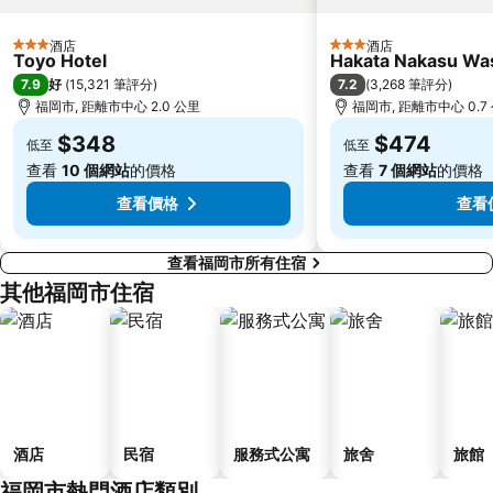
酒店
酒店
3 星級
3 星級
Toyo Hotel
Hakata Nakasu Was
7.9
7.2
好
(
15,321 筆評分
)
(
3,268 筆評分
)
福岡市, 距離市中心 2.0 公里
福岡市, 距離市中心 0.7
$348
$474
低至
低至
查看
10 個網站
的價格
查看
7 個網站
的價格
查看價格
查看
查看福岡市所有住宿
其他福岡市住宿
酒店
民宿
服務式公寓
旅舍
旅館
福岡市熱門酒店類別