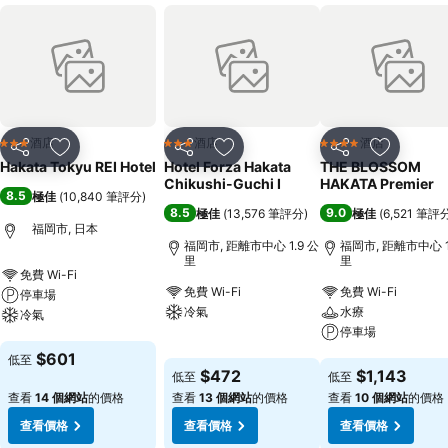
酒店
酒店
酒店
3 星級
3 星級
4 星級
分享
放到收藏夾
分享
放到收藏夾
分享
放到收藏
Hakata Tokyu REI Hotel
Hotel Forza Hakata
THE BLOSSOM
Chikushi-Guchi Ⅰ
HAKATA Premier
8.5
極佳
(
10,840 筆評分
)
8.5
9.0
極佳
(
13,576 筆評分
)
極佳
(
6,521 筆評
福岡市, 日本
福岡市, 距離市中心 1.9 公
福岡市, 距離市中心 1
里
里
免費 Wi-Fi
免費 Wi-Fi
免費 Wi-Fi
停車場
冷氣
水療
冷氣
停車場
查看價格
查看價格
$601
低至
查看價格
$472
$1,143
低至
低至
查看
14 個網站
的價格
查看
13 個網站
的價格
查看
10 個網站
的價格
查看價格
查看價格
查看價格