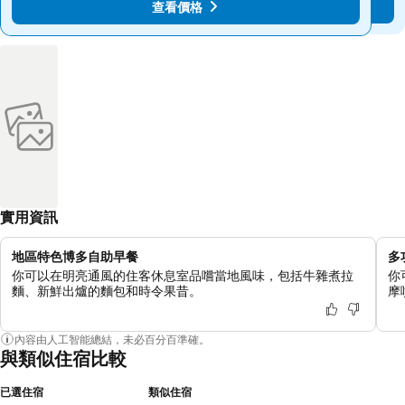
查看價格
查看價格
實用資訊
地區特色博多自助早餐
多
你可以在明亮通風的住客休息室品嚐當地風味，包括牛雜煮拉
你
麵、新鮮出爐的麵包和時令果昔。
摩
內容由人工智能總結，未必百分百準確。
與類似住宿比較
已選住宿
類似住宿