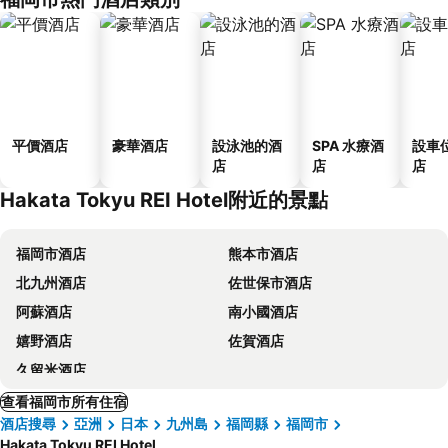
平價酒店
豪華酒店
設泳池的酒
SPA 水療酒
設車
店
店
店
Hakata Tokyu REI Hotel附近的景點
福岡市酒店
熊本市酒店
北九州酒店
佐世保市酒店
阿蘇酒店
南小國酒店
嬉野酒店
佐賀酒店
久留米酒店
查看福岡市所有住宿
酒店搜尋
亞洲
日本
九州島
福岡縣
福岡市
Hakata Tokyu REI Hotel