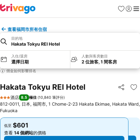
收藏夾
登入
選
查看福岡市所有住宿
目的地
Hakata Tokyu REI Hotel
入住/退房
人數與客房數目
選擇日期
2 位旅客, 1 間客房
佣金如何影響排名
Hakata Tokyu REI Hotel
分享
放
酒店
8.5
極佳
(
10,840 筆評分
)
3 星級
812-0011, 日本, 福岡市, 1 Chome-2-23 Hakata Ekimae, Hakata Ward,
Fukuoka
$601
$601
低至
低至
查看
14 個網站
的價格
查看
14 個網站
的價格