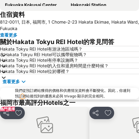
Fukuoka Kokusai Center
Hakozaki Station
住宿資料
Saga Station
Fukuoka Yafuoku Dome
812-0011, 日本, 福岡市, 1 Chome-2-23 Hakata Ekimae, Hakata Ward,
Fukuoka Yafuoku! Dome
Nakasu-Kawabata Station
Fukuoka
Acros Fukuoka
Yakuin Station
查看更多
關於Hakata Tokyu REI Hotel的常見問答
Tojinmachi Station
Meinohama Station
Hakata Tokyu REI Hotel有游泳池區域嗎？
Fukuoka Convention Center
佐賀機場
在Hakata Tokyu REI Hotel可以攜帶寵物嗎？
Higashihie Station
Minami Fukuoka Station
Hakata Tokyu REI Hotel有停車設施嗎？
Hakata Tokyu REI Hotel的入住和退房時間是什麼時候？
Nishitetsu Kurume Station
Chiyo-Kenchoguchi Station
Hakata Tokyu REI Hotel位於哪裡？
Nishitetsu Hall
Kyushu National Museum
查看更多
Sakurai Futamigaura
Space World
我們從預訂網站獲得的價格和供應情況資料會不斷變化。因此，你連到
Elgala Hall
Nishijin Station
預訂網站後找到的優惠未必與 trivago 顯示的完全相同。
福岡市最高評分Hotels之一
Dazaifu Tenmangu Shrine
熱門選擇
分享
放到收藏夾
分享
放到收藏夾