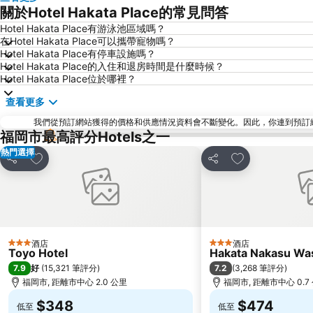
關於Hotel Hakata Place的常見問答
Hotel Hakata Place有游泳池區域嗎？
在Hotel Hakata Place可以攜帶寵物嗎？
Hotel Hakata Place有停車設施嗎？
Hotel Hakata Place的入住和退房時間是什麼時候？
Hotel Hakata Place位於哪裡？
查看更多
我們從預訂網站獲得的價格和供應情況資料會不斷變化。因此，你連到預訂網站後
福岡市最高評分Hotels之一
熱門選擇
放到收藏夾
放到收藏夾
分享
分享
酒店
酒店
3 星級
3 星級
Toyo Hotel
Hakata Nakasu Was
7.9
7.2
好
(
15,321 筆評分
)
(
3,268 筆評分
)
福岡市, 距離市中心 2.0 公里
福岡市, 距離市中心 0.7
$348
$474
低至
低至