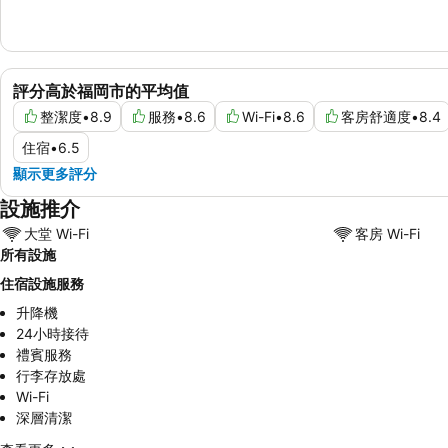
評分高於福岡市的平均值
整潔度
•
8.9
服務
•
8.6
Wi-Fi
•
8.6
客房舒適度
•
8.4
住宿
•
6.5
顯示更多評分
設施推介
大堂 Wi-Fi
客房 Wi-Fi
所有設施
住宿設施服務
升降機
24小時接待
禮賓服務
行李存放處
Wi-Fi
深層清潔