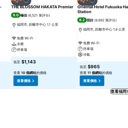
4 星級
4 星級
分享
分享
-
THE BLOSSOM HAKATA Premier
Oriental Hotel Fukuoka H
Station
9.0
極佳
(
6,521 筆評分
)
8.2
很好
(
9,692 筆評分
)
福岡市, 距離市中心 1.1 公里
福岡市, 距離市中心 1.9 公里
免費 Wi-Fi
免費 Wi-Fi
水療
停車場
停車場
冷氣
$1,143
低至
$965
低至
查看
10 個網站
的價格
查看
11 個網站
的價格
查看價格
查看價格
查看福岡