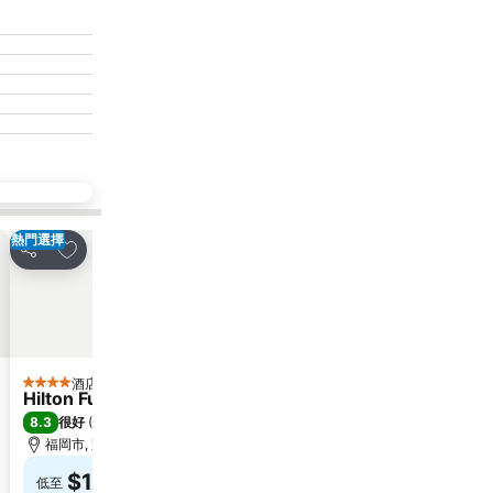
熱門選擇
放到收藏夾
放到收藏夾
分享
分享
酒店
酒店
4 星級
Hilton Fukuoka Sea Hawk
Hotel Vert
8.3
7.2
很好
(
16,656 筆評分
)
(
177 筆評分
)
福岡市, 距離市中心 3.9 公里
福岡市, 距離市中心 10
選取日期，查看確切
$1,077
低至