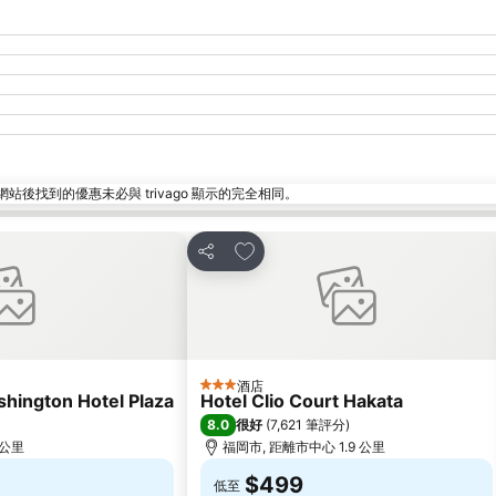
找到的優惠未必與 trivago 顯示的完全相同。
放到收藏夾
分享
酒店
3 星級
hington Hotel Plaza
Hotel Clio Court Hakata
8.0
很好
(
7,621 筆評分
)
 公里
福岡市, 距離市中心 1.9 公里
$499
低至