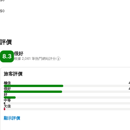
$0
評價
很好
8.3
根據 2,061
筆熱門網站評分
旅客評價
極佳
很好
好
中等
欠佳
顯示評價