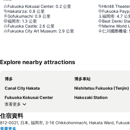
Fukuoka Kokusai Center
:
0.2
公里
Hkt48 Theater
Hakata'za
:
0.8
公里
Fukuoka Payp
Gofukumachi
:
0.9
公里
福岡塔
:
4.7
公
福岡市
:
1.3
公里
Best Denki St
Fukuoka Castle
:
2.6
公里
Marine World 
Fukuoka City Art Museum
:
2.9
公里
仁川國際機場
:
Explore nearby attractions
博多
博多車站
Canal City Hakata
Nishitetsu Fukuoka (Tenjin) Sta
Fukuoka Kokusai Center
Hakozaki Station
查看更多
住宿資料
812-0021, 日本, 福岡市, 3-16 Chikkohonmachi, Hakata Ward, Fukuo
查看更多