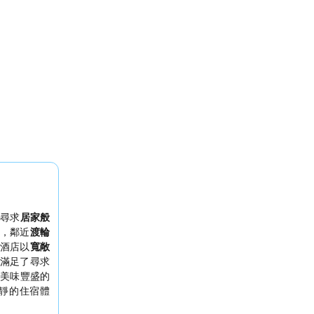
和尋求
居家般
，鄰近
渡輪
酒店以
寬敞
滿足了尋求
美味豐盛的
靜的住宿體