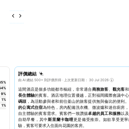
評價總結
由 AI 總結 500+ 則評價所得 · 上次更新日期： 30 Jul 2026
45
%
44
%
這間酒店是個多功能都市樞紐，非常適合
商務旅客
、
觀光客
9
%
長住體驗
的賓客。酒店地理位置優越，正對福岡國際會議中心
1
%
碼頭
，為活動參與者和前往釜山的旅客提供無與倫比的便利。
1
%
的公寓式住宿
為特色，房內配備洗衣機、微波爐和迷你廚房，
自主體驗的賓客需求。賓客們一致讚揚
卓越的員工和服務
以及
自助早餐，其中
斯里蘭卡咖哩
更是備受推崇。如欲享受更寧
驗，賓客可要求入住面向花園的客房。