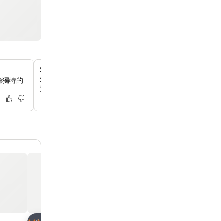
客房內設小廚房和洗衣設施
驗獨特的
客房內設有私人小廚房（附微波爐）和洗衣乾衣機，為你提
適合長期住宿或家庭旅行。
放到收藏夾
放到收藏夾
酒店
酒店