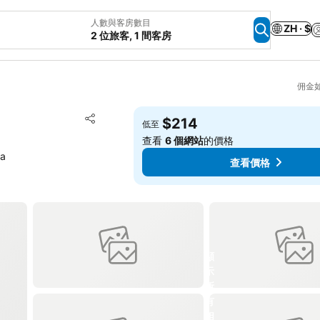
人數與客房數目
ZH · $
2 位旅客, 1 間客房
佣金
放到收藏夾
$214
低至
分享
查看
6 個網站
的價格
ka
查看價格