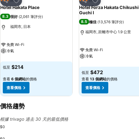
3 星級
3 星級
分享
分享
Hotel Hakata Place
Hotel Forza Hakata Chikushi
Guchi Ⅰ
8.3
很好
(
2,061 筆評分
)
8.5
極佳
(
13,576 筆評分
)
福岡市, 日本
福岡市, 距離市中心 1.9 公里
免費 Wi-Fi
免費 Wi-Fi
冷氣
冷氣
$214
低至
$472
低至
查看
6 個網站
的價格
查看
13 個網站
的價格
查看價格
查看價格
價格趨勢
根據 trivago 過去 30 天的最低價格
$0
$0