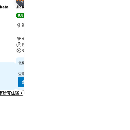
4 星級
3 星級
分享
分享
akata
JR Kyushu Blossom Hakata Chuo
HOTEL MYSTAYS Fukuok
8.8
8.1
極佳
(
10,397 筆評分
)
很好
(
7,593 筆評分
)
福岡市, 距離市中心 1.5 公里
福岡市, 距離市中心 0.6 
免費 Wi-Fi
免費 Wi-Fi
停車場
停車場
冷氣
冷氣
$817
$383
低至
低至
查看
14 個網站
的價格
查看
7 個網站
的價格
查看價格
查看價格
市所有住宿