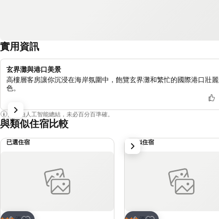
實用資訊
玄界灘與港口美景
高樓層客房讓你沉浸在海岸氛圍中，飽覽玄界灘和繁忙的國際港口壯麗
色。
內容由人工智能總結，未必百分百準確。
與類似住宿比較
已選住宿
類似住宿
下一步
放到收藏夾
放到收藏夾
酒店
酒店