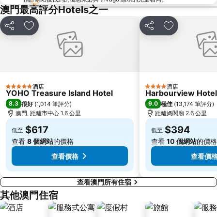
金蓮花廣場
Zhuhai xiangzhou coach station
澳門最高評分Hotels之一
Tai O
Chimelong International Ocean Tourist Resort
分享
放到收藏夾
分享
放到收藏夾
媽閣廟
Tung Chung Metro Station
CityGate Outlet
主教山聖堂
圓明新園
總統娛樂場
井岸
Asia World Expo Center
酒店
酒店
5 星級
4 星級
珠海美人魚雕像
Casino Babylon
YOHO Treasure Island Hotel
Harbourview Hote
8.3
9.0
很好
(
1,014 筆評分
)
極佳
(
13,174 筆評分
)
大炮臺
Zhuhai Sandie Waterfalls
澳門, 距離市中心 1.6 公里
距離媽閣廟 2.6 公里
The Third Affiliated Hospital Sun YatSen University
Sun Yat-sen University
$617
$394
低至
低至
Song Yusheng Park
International Youth Dance Festival
查看
8 個網站
的價格
查看
10 個網站
的價格
Flora Gardens
Airport Metro Station
查看價格
查看價
查看澳門所有住宿
其他澳門住宿