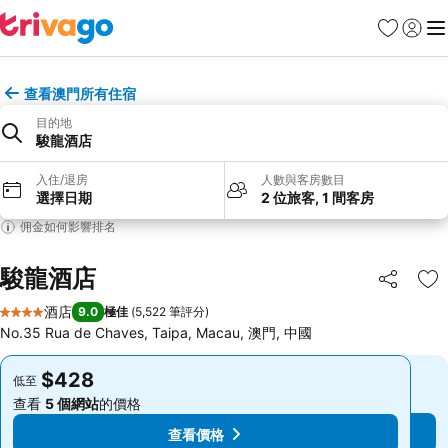
收藏夾
登入
選
查看澳門所有住宿
目的地
駿龍酒店
入住/退房
人數與客房數目
選擇日期
2 位旅客, 1 間客房
佣金如何影響排名
駿龍酒店
分享
放
酒店
9.0
極佳
(
5,522 筆評分
)
4 星級
No.35 Rua de Chaves, Taipa, Macau, 澳門, 中國
$428
$428
低至
低至
查看
5 個網站
的價格
查看
5 個網站
的價格
查看價格
查看價格