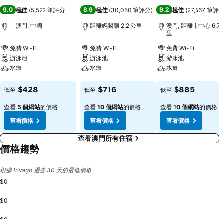
9.0
8.9
9.2
極佳
(
5,522 筆評分
)
極佳
(
30,050 筆評分
)
極佳
(
27,567 筆
澳門, 中國
距離媽閣廟 2.2 公里
澳門, 距離市中心 6.
里
免費 Wi-Fi
免費 Wi-Fi
免費 Wi-Fi
游泳池
游泳池
游泳池
水療
水療
水療
查看價格
查看價格
查看價格
$428
$716
$885
低至
低至
低至
查看
5 個網站
的價格
查看
10 個網站
的價格
查看
10 個網站
的價格
查看價格
查看價格
查看價格
查看澳門所有住宿
價格趨勢
根據 trivago 過去 30 天的最低價格
$0
$0