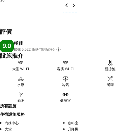
$0
評價
極佳
9.0
根據 5,522
筆熱門網站評分
設施推介
大堂 Wi-Fi
客房 Wi-Fi
游泳池
水療
冷氣
餐廳
酒吧
健身室
所有設施
住宿設施服務
商務中心
咖啡室
大堂
升降機