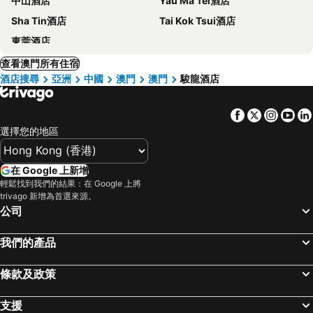
中山酒店
Yau Ma Tei酒店
Sha Tin酒店
Tai Kok Tsui酒店
東莞酒店
查看澳門所有住宿
酒店搜尋
亞洲
中國
澳門
澳門
駿龍酒店
Facebook
Twitter
Insta
Yo
選擇您的地區
在 Google 上新增
輕鬆找到我們的結果：在 Google 上將
trivago 新增為首選來源。
公司
我們的產品
條款及政策
支援