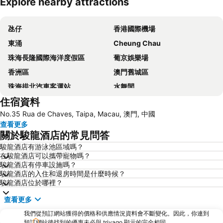
Explore nearby attractions
展開地圖
氹仔
香港國際機場
東涌
Cheung Chau
珠海長隆國際海洋度假區
葡京娛樂場
香洲區
澳門舊城區
珠海拱北汽車客運站
水舞間
住宿資料
大三巴牌坊
澳門漁人碼頭
No.35 Rua de Chaves, Taipa, Macau, 澳門, 中國
香港屯門
情侣路
查看更多
珠海灣仔碼頭
新馬路
關於駿龍酒店的常見問答
Gongkoubeian
澳門外港客運碼頭
駿龍酒店有游泳池區域嗎？
在駿龍酒店可以攜帶寵物嗎？
澳門格蘭披治大賽車
澳門旅遊塔
駿龍酒店有停車設施嗎？
斗門區
珠海金灣機場
駿龍酒店的入住和退房時間是什麼時候？
駿龍酒店位於哪裡？
金灣區
九洲港
查看更多
議事廳前地
大嶼山
我們從預訂網站獲得的價格和供應情況資料會不斷變化。因此，你連到
珠海景山公園
澳門國際機場
預訂網站後找到的優惠未必與 trivago 顯示的完全相同。