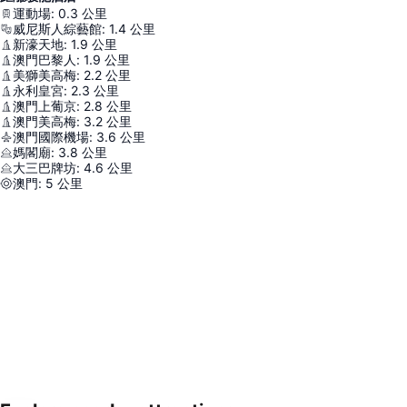
運動場
:
0.3
公里
威尼斯人綜藝館
:
1.4
公里
新濠天地
:
1.9
公里
澳門巴黎人
:
1.9
公里
美獅美高梅
:
2.2
公里
永利皇宮
:
2.3
公里
澳門上葡京
:
2.8
公里
澳門美高梅
:
3.2
公里
澳門國際機場
:
3.6
公里
媽閣廟
:
3.8
公里
大三巴牌坊
:
4.6
公里
澳門
:
5
公里