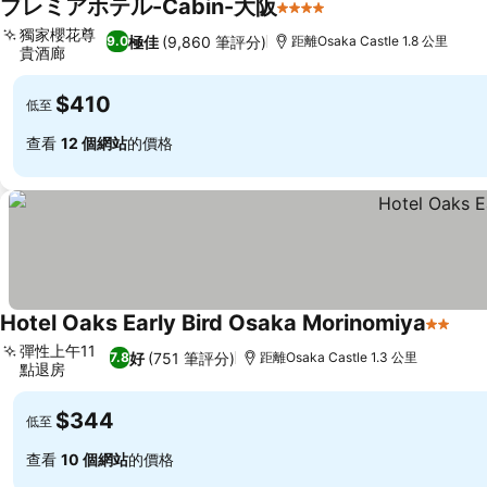
プレミアホテル-Cabin-大阪
4 星級
獨家櫻花尊
極佳
(9,860 筆評分)
9.0
距離Osaka Castle 1.8 公里
貴酒廊
$410
低至
查看
12 個網站
的價格
Hotel Oaks Early Bird Osaka Morinomiya
2 星級
彈性上午11
好
(751 筆評分)
7.8
距離Osaka Castle 1.3 公里
點退房
$344
低至
查看
10 個網站
的價格