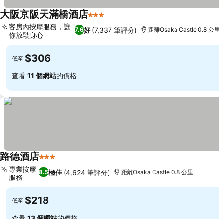
大阪京阪天滿橋酒店
3 星級
客房內按摩服務，讓
好
(7,337 筆評分)
7.6
距離Osaka Castle 0.8 公
你放鬆身心
$306
低至
查看
11 個網站
的價格
路德酒店
3 星級
專業按摩
極佳
(4,624 筆評分)
8.5
距離Osaka Castle 0.8 公里
服務
$218
低至
查看
13 個網站
的價格