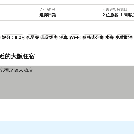
入住/退房
人數與客房數目
選擇日期
2 位旅客, 1 間客
店
評分：8.0+
包早餐
非吸煙房
泊車
Wi-Fi
服務式公寓
水療
免費取消
本)附近的大阪住宿