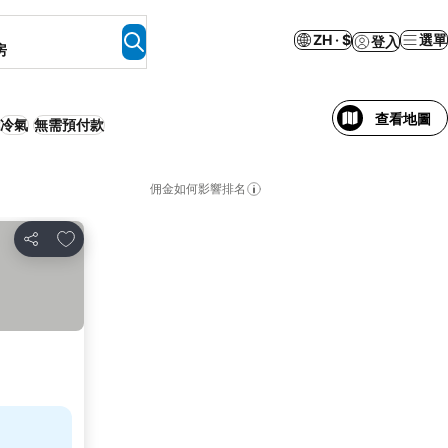
ZH · $
選單
登入
房
查看地圖
冷氣
無需預付款
佣金如何影響排名
放到收藏夾
分享