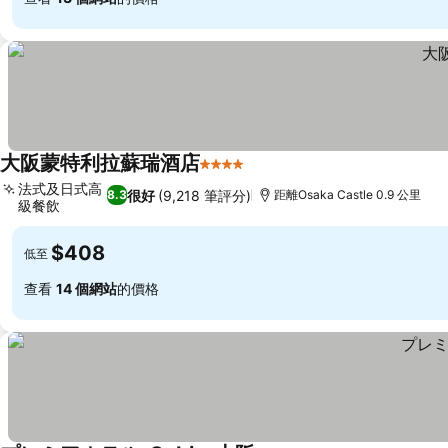
大阪蒙特利拉蘇瑞酒店
4 星級
法式及日式高
很好
(9,218 筆評分)
8.3
距離Osaka Castle 0.9 公里
級餐飲
$408
低至
查看
14 個網站
的價格