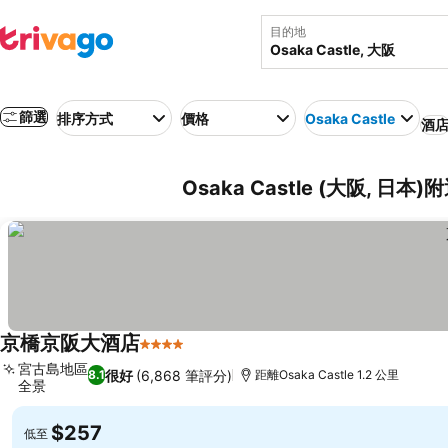
目的地
篩選
排序方式
價格
Osaka Castle
酒
Osaka Castle (大阪, 日
京橋京阪大酒店
4 星級
宮古島地區
很好
(6,868 筆評分)
8.1
距離Osaka Castle 1.2 公里
全景
$257
低至