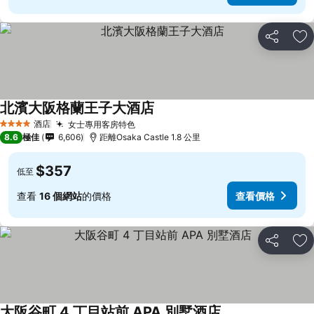
分享
放
北濱大阪格蘭王子大酒店
查看價格
酒店
女士專用客房特色
查看價格
4 星級
8.6
極佳
6,606
距離Osaka Castle 1.8 公里
$357
低至
查看
16 個網站
的價格
查看價格
分享
放
大阪谷町 4 丁目站前 APA 別墅酒店