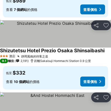
$989
低至
查看
7 個網站
的價格
查看價格
分享
放
Shizutetsu Hotel Prezio Osaka Shinsaibashi
查
酒店
靜岡風格的待客之道
查看價格
3 星級
9.1
極佳
2,191
距離Sakaisuji Hommachi Station 0.9 公里
$332
低至
查看
10 個網站
的價格
查看價格
分享
放