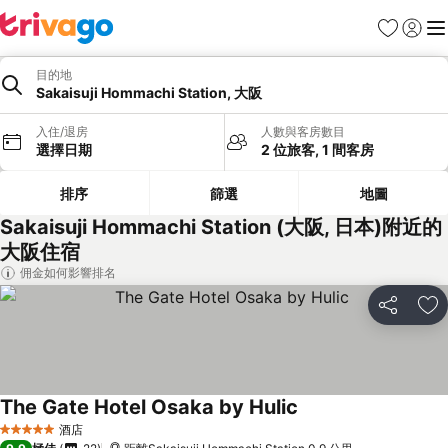
收藏夾
登入
選
目的地
Sakaisuji Hommachi Station, 大阪
入住/退房
人數與客房數目
選擇日期
2 位旅客, 1 間客房
排序
篩選
地圖
Sakaisuji Hommachi Station (大阪, 日本)附近的
大阪住宿
佣金如何影響排名
分享
放
The Gate Hotel Osaka by Hulic
查看價格
酒店
5 星級