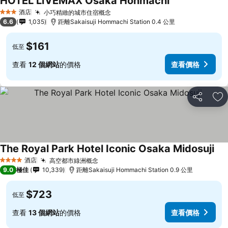
HOTEL LiVEMAX Osaka Honmachi
查看價格
酒店
小巧精緻的城市住宿概念
查看價格
3 星級
6.6
1,035
距離Sakaisuji Hommachi Station 0.4 公里
$161
低至
查看
12 個網站
的價格
查看價格
分享
放
The Royal Park Hotel Iconic Osaka Midosuji
查
酒店
高空都市綠洲概念
查看價格
4 星級
9.0
極佳
10,339
距離Sakaisuji Hommachi Station 0.9 公里
$723
低至
查看
13 個網站
的價格
查看價格