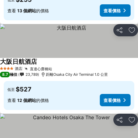
查看
13 個網站
的價格
查看價格
分享
放
大阪日航酒店
查看價格
酒店
直達心齋橋站
查看價格
4 星級
8.7
極佳
23,789
距離Osaka City Air Terminal 1.0 公里
$527
低至
查看
12 個網站
的價格
查看價格
分享
放