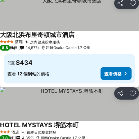
分享
放
大阪北浜布里奇頓城市酒店
查看價格
酒店
房內健康按摩服務
查看價格
4 星級
8.8
極佳
14,577
距離Osaka Castle 1.7 公里
$434
低至
查看
12 個網站
的價格
查看價格
分享
放
HOTEL MYSTAYS 堺筋本町
查看價格
酒店
傳統日式餐飲體驗
查看價格
3 星級
7.8
好
4,352
距離Osaka Castle 1.7 公里