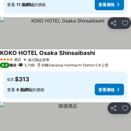
查看
11 個網站
的價格
查看價格
分享
放
KOKO HOTEL Osaka Shinsaibashi
查看價格
酒店
歐式精品美學
查看價格
4 星級
8.5
極佳
3,798
距離Sakaisuji Hommachi Station 0.8 公里
$313
低至
查看
9 個網站
的價格
查看價格
分享
放