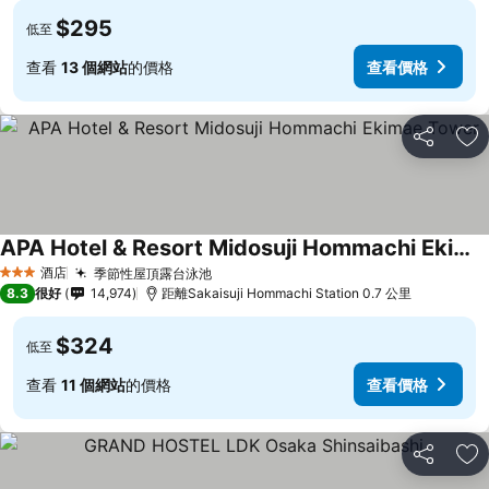
$295
低至
查看
13 個網站
的價格
查看價格
分享
放
APA Hotel & Resort Midosuji Hommachi Ekimae Tower
查看價格
酒店
季節性屋頂露台泳池
查看價格
3 星級
8.3
很好
14,974
距離Sakaisuji Hommachi Station 0.7 公里
$324
低至
查看
11 個網站
的價格
查看價格
分享
放