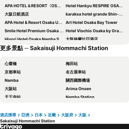
APA HOTEL＆RESORT〈OSAKA NAMBA EKIMAE TOWER〉
Hotel Hankyu RESPIRE OSAKA
大阪日航酒店
karaksa hotel grande Shin-Osaka Tower
APA Hotel & Resort Osaka Umeda Eki Tower
Art Hotel Osaka Bay Tower
Smile Hotel Premium Osaka Hommachi
Hotel Vischio Osaka by Granvia
Hiyori Hotel Osaka Namba Station
大阪格蘭比亞酒店
更多景點 ─ Sakaisuji Hommachi Station
APA Hotel & Resort Midosuji Hommachi Ekimae Tower
Centara Grand Hotel Osaka
GRAND HOSTEL LDK Osaka Shinsaibashi
大阪難波東方酒店
心齋橋
梅田站
Candeo Hotels Osaka Namba
相鐵Grand Fresa 大阪難波
京都車站
名古屋車站
Hotel Keihan Namba Grande
KOKO HOTEL Osaka Namba Sennichimae
Namba
關西國際機場
Dormy Inn Premium Namba Natural Hot Spring
Hotel Intergate Osaka Umeda
大阪站
Arima Onsen
Liber Hotel Osaka
OMO7 Osaka by Hoshino Resorts
天王寺站
Namba Station
大阪蒙特利格拉斯米爾酒店
Swissotel Nankai Osaka
日本環球影城
道頓崛
難波大阪宜必思尚品酒店
APA 大阪心齋橋酒店
梅田天空之城
神戶三宮車站
Hotel Gracery Osaka Namba
Miyako City Osaka Hommachi
酒店搜尋
亞洲
日本
近畿
大阪府
大阪
Sakaisuji Hommachi Station
Namba City
榮車站
APA Hotel Osaka Kadomashi Ekimae
環球影城維塔港酒店