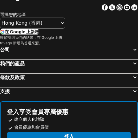
城崎溫泉
心齋橋站
Sotetsu Fresa Inn Osaka-Namba
大阪心齋橋凱富酒店
Facebook
Twitter
Insta
Yo
新大阪站
高松車站
心齋橋哈頓酒店
Rihga Royal Hotel Osaka
選擇您的地區
白浜溫泉
岡山車站
心齋橋酒店
大阪十字酒店
大阪城
道頓堀
Hearton Hotel Shinsaibashi Nagahoridori
Hotel Monterey Le Frere Osaka
在 Google 上新增
嵐山竹林
Himeji Station
輕鬆找到我們的結果：在 Google 上將
APA Hotel Namba Ekihigashi
Candeo Hotels Osaka The Tower
trivago 新增為首選來源。
大阪國際機場
天橋立溫泉
Holiday Inn Osaka Namba by IHG
大阪北浜布里奇頓城市酒店
公司
清水寺
名古屋飞行场
心齋橋小船酒店
大阪萬豪都酒店
我們的產品
Suzuka Circuit
Rinku Town Station
HOTEL MYSTAYS 心齋橋
西梅田哈頓酒店
Awaji Island
Chubu Centrair International Airport
Oriental Hotel Universal City
Citadines Namba Osaka
條款及政策
Tottori Station
三朝溫泉
Villa Fontaine Grand Osaka Umeda
Dormy Inn Premium Namba ANNEX Natural Hot Spring
支援
Yodoyabashi Station
Osaka City Air Terminal
The Lively Osaka Honmachi
Kuretake Inn Osaka Sakaisuji Honmachi
奈良車站
神戶車站
Courtyard by Marriott Osaka Honmachi
Daiwa Roynet Hotel Osaka Sakaisuji Honmachi PREMIER
Karasuma Station
Nagoya Dome
Tokyu Stay Osaka Hommachi
AB Hotel Osaka Sakaisuji Hommachi
登入享受會員專屬優惠
祇園四条車站
山中溫泉
Park Central Sakura Hotel
HOTEL MYSTAYS Midosuji Honmachi
建立個人化體驗
Nipponbashi Station
三宮車站
會員優惠和會員價
Granbell Hotel Osaka
HOTEL LiVEMAX Osaka Honmachi
Nagoyajo Station
Kitahama Station
登入
Hotel Sanrriott Shinsaibashi
City Plaza Osaka