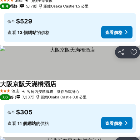
酒店
頂樓全景餐飲
查看價格
4 星級
8.4
很好
5,178
距離Osaka Castle 1.5 公里
$529
低至
查看
13 個網站
的價格
查看價格
分享
放
大阪京阪天滿橋酒店
查看價格
酒店
客房內按摩服務，讓你放鬆身心
查看價格
3 星級
7.6
好
7,337
距離Osaka Castle 0.8 公里
$305
低至
查看
11 個網站
的價格
查看價格