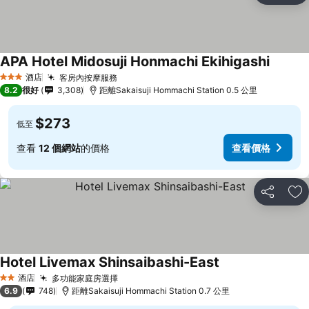
APA Hotel Midosuji Honmachi Ekihigashi
查看價
酒店
客房內按摩服務
查看價格
3 星級
8.2
很好
3,308
距離Sakaisuji Hommachi Station 0.5 公里
$273
低至
查看
12 個網站
的價格
查看價格
分享
放
Hotel Livemax Shinsaibashi-East
查看價格
酒店
多功能家庭房選擇
查看價格
2 星級
6.9
748
距離Sakaisuji Hommachi Station 0.7 公里