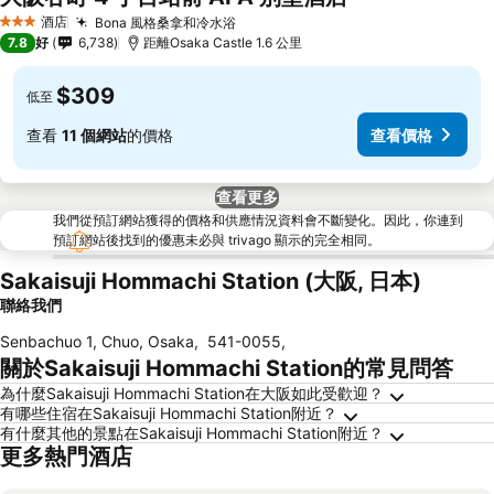
查看價格
酒店
Bona 風格桑拿和冷水浴
查看價格
3 星級
7.8
好
6,738
距離Osaka Castle 1.6 公里
$309
低至
查看
11 個網站
的價格
查看價格
查看更多
我們從預訂網站獲得的價格和供應情況資料會不斷變化。因此，你連到
預訂網站後找到的優惠未必與 trivago 顯示的完全相同。
Sakaisuji Hommachi Station (大阪, 日本)
聯絡我們
Senbachuo 1, Chuo, Osaka
,
541-0055
,
關於Sakaisuji Hommachi Station的常見問答
為什麼Sakaisuji Hommachi Station在大阪如此受歡迎？
有哪些住宿在Sakaisuji Hommachi Station附近？
有什麼其他的景點在Sakaisuji Hommachi Station附近？
更多熱門酒店