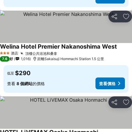
分享
放
Welina Hotel Premier Nakanoshima West
查看價
酒店
頂樓公共浴池和桑拿
查看價格
3 星級
7.6
好
1,016
距離Sakaisuji Hommachi Station 1.5 公里
$290
低至
查看
8 個網站
的價格
查看價格
分享
放