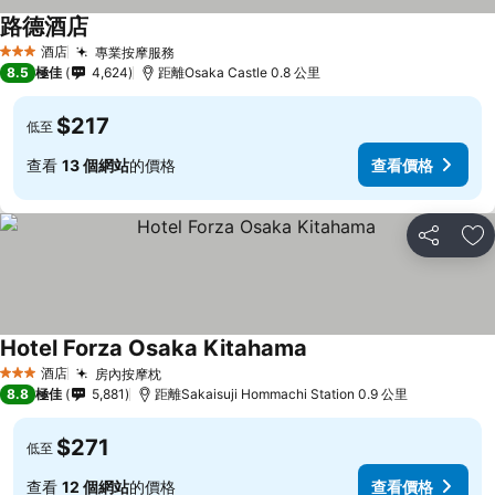
路德酒店
查看價格
酒店
專業按摩服務
查看價格
3 星級
8.5
極佳
4,624
距離Osaka Castle 0.8 公里
$217
低至
查看
13 個網站
的價格
查看價格
分享
放
Hotel Forza Osaka Kitahama
查看價格
酒店
房內按摩枕
查看價格
3 星級
8.8
極佳
5,881
距離Sakaisuji Hommachi Station 0.9 公里
$271
低至
查看
12 個網站
的價格
查看價格