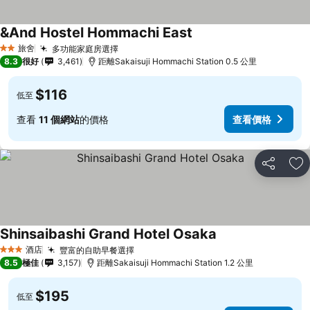
&And Hostel Hommachi East
查看價格
旅舍
多功能家庭房選擇
查看價格
2 星級
8.3
很好
3,461
距離Sakaisuji Hommachi Station 0.5 公里
$116
低至
查看
11 個網站
的價格
查看價格
分享
放
Shinsaibashi Grand Hotel Osaka
查看價格
酒店
豐富的自助早餐選擇
查看價格
3 星級
8.5
極佳
3,157
距離Sakaisuji Hommachi Station 1.2 公里
$195
低至