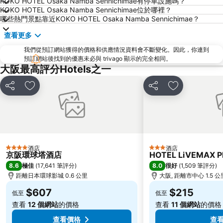
KOKO HOTEL Osaka Namba Sennichimae有停車設施嗎？
Yodoyabashi Station
Osaka City Air Terminal
KOKO HOTEL Osaka Namba Sennichimae位於哪裡？
奈良車站
神戶車站
哪些熱門景點靠近KOKO HOTEL Osaka Namba Sennichimae？
Karasuma Station
祇園四条車站
查看更多
Nipponbashi Station
三宮車站
我們從預訂網站獲得的價格和供應情況資料會不斷變化。因此，你連到
Kitahama Station
京都市役所前車站
預訂網站後找到的優惠未必與 trivago 顯示的完全相同。
大阪最高評分Hotels之一
Osaka Castle
大阪京瓷巨蛋
二條城
東本願寺
分享
放到收藏夾
分享
放到收藏夾
祇園
Honmachi Station
Kyobashi Station
Rinku Premium Outlets
伏見稻荷大社
Namba Parks
Kyoto Tower
八坂神社
酒店
酒店
4 星級
3 星級
京阪環球塔酒店
HOTEL LiVEMAX 
Hankyu Umeda Honten
Nishikujo Station
8.6
8.0
極佳
(
17,641 筆評分
)
很好
(
1,509 筆評分
)
伏尾溫泉
Nara Park
距離日本環球影城 0.6 公里
大阪, 距離市中心 1.5 公
Kawaramachi Station
Sakaisuji Hommachi Station
$607
$215
低至
低至
查看
12 個網站
的價格
查看
11 個網站
的價格
查看價格
查