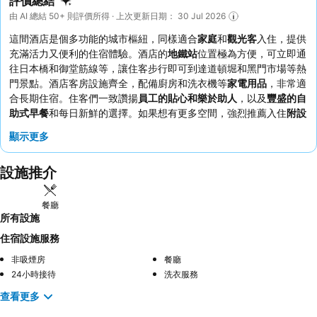
評價總結
由 AI 總結 50+ 則評價所得 · 上次更新日期： 30 Jul 2026
這間酒店是個多功能的城市樞紐，同樣適合
家庭
和
觀光客
入住，提供
充滿活力又便利的住宿體驗。酒店的
地鐵站
位置極為方便，可立即通
往日本橋和御堂筋線等，讓住客步行即可到達道頓堀和黑門市場等熱
門景點。酒店客房設施齊全，配備廚房和洗衣機等
家電用品
，非常適
合長期住宿。住客們一致讚揚
員工的貼心和樂於助人
，以及
豐盛的自
助式早餐
和每日新鮮的選擇。如果想有更多空間，強烈推薦入住
附設
於 Residence Tower 的家庭客房
。
顯示更多
設施推介
餐廳
所有設施
住宿設施服務
非吸煙房
餐廳
24小時接待
洗衣服務
查看更多