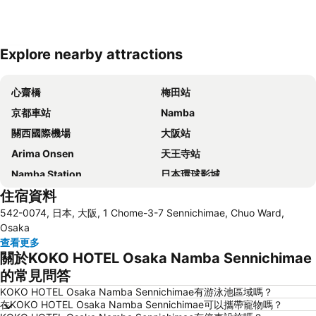
Explore nearby attractions
展開地圖
心齋橋
梅田站
京都車站
Namba
關西國際機場
大阪站
Arima Onsen
天王寺站
Namba Station
日本環球影城
住宿資料
道頓崛
梅田天空之城
542-0074, 日本, 大阪, 1 Chome-3-7 Sennichimae, Chuo Ward,
神戶三宮車站
Namba City
Osaka
心齋橋站
新大阪站
查看更多
關於KOKO HOTEL Osaka Namba Sennichimae
大阪城
道頓堀
的常見問答
嵐山竹林
大阪國際機場
KOKO HOTEL Osaka Namba Sennichimae有游泳池區域嗎？
清水寺
Rinku Town Station
在KOKO HOTEL Osaka Namba Sennichimae可以攜帶寵物嗎？