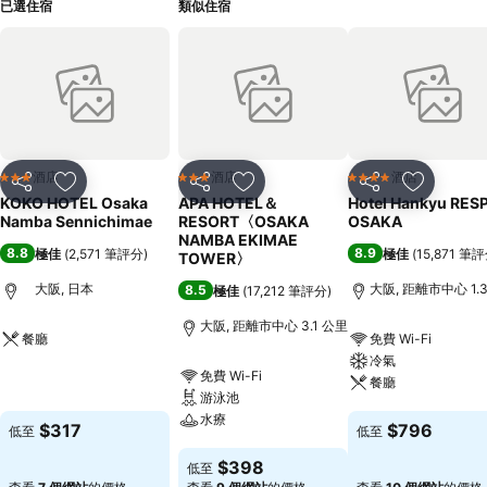
已選住宿
類似住宿
酒店
酒店
酒店
3 星級
3 星級
4 星級
分享
放到收藏夾
分享
放到收藏夾
分享
放到收藏
KOKO HOTEL Osaka
APA HOTEL＆
Hotel Hankyu RES
Namba Sennichimae
RESORT〈OSAKA
OSAKA
NAMBA EKIMAE
8.8
8.9
極佳
(
2,571 筆評分
)
極佳
(
15,871 筆
TOWER〉
大阪, 日本
大阪, 距離市中心 1.
8.5
極佳
(
17,212 筆評分
)
大阪, 距離市中心 3.1 公里
餐廳
免費 Wi-Fi
冷氣
免費 Wi-Fi
查看價格
餐廳
游泳池
水療
查看價格
$317
$796
低至
低至
查看價格
$398
低至