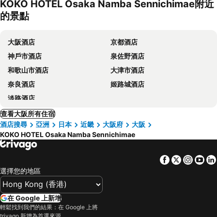
KOKO HOTEL Osaka Namba Sennichimae附近
的景點
大阪酒店
京都酒店
神戶市酒店
泉佐野酒店
和歌山市酒店
大津市酒店
奈良酒店
姬路城酒店
淡路酒店
查看大阪所有住宿
酒店搜尋
亞洲
日本
近畿
大阪府
大阪
KOKO HOTEL Osaka Namba Sennichimae
Facebook
Twitter
Insta
Yo
選擇您的地區
在 Google 上新增
輕鬆找到我們的結果：在 Google 上將
trivago 新增為首選來源。