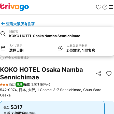
收藏夾
登入
選
查看大阪所有住宿
目的地
KOKO HOTEL Osaka Namba Sennichimae
入住/退房
人數與客房數目
選擇日期
2 位旅客, 1 間客房
佣金如何影響排名
KOKO HOTEL Osaka Namba
Sennichimae
分享
放
酒店
8.8
極佳
(
2,571 筆評分
)
3 星級
542-0074, 日本, 大阪, 1 Chome-3-7 Sennichimae, Chuo Ward,
Osaka
$317
$317
低至
低至
查看
7 個網站
的價格
查看
7 個網站
的價格