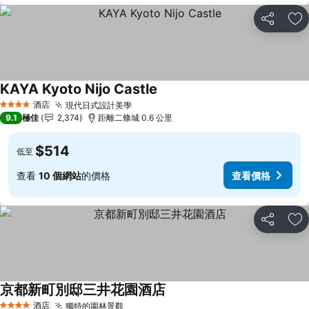
分享
放
KAYA Kyoto Nijo Castle
查看價格
酒店
現代日式設計美學
查看價格
4 星級
9.1
極佳
2,374
距離二條城 0.6 公里
$514
低至
查看
10 個網站
的價格
查看價格
分享
放
京都新町別邸三井花園酒店
查看價格
酒店
獨特的園林景觀
查看價格