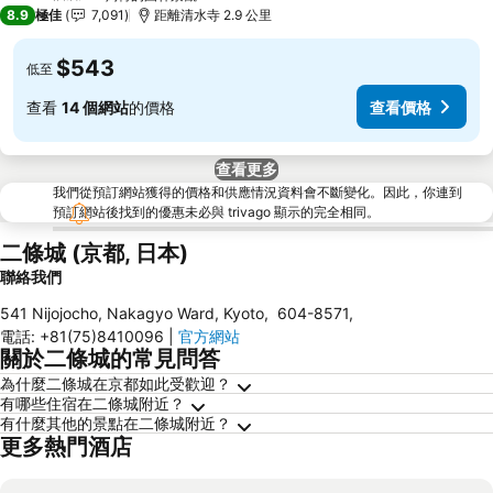
4 星級
8.9
極佳
7,091
距離清水寺 2.9 公里
$543
低至
查看
14 個網站
的價格
查看價格
查看更多
我們從預訂網站獲得的價格和供應情況資料會不斷變化。因此，你連到
預訂網站後找到的優惠未必與 trivago 顯示的完全相同。
二條城 (京都, 日本)
聯絡我們
541 Nijojocho, Nakagyo Ward, Kyoto
,
604-8571
,
電話
:
+81(75)8410096
|
官方網站
關於二條城的常見問答
為什麼二條城在京都如此受歡迎？
有哪些住宿在二條城附近？
有什麼其他的景點在二條城附近？
更多熱門酒店