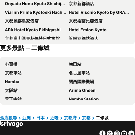
Onyado Nono Kyoto Shichijo Natural Hot Spring
京都新都酒店
Via Inn Prime Kyotoeki Hachijoguchi
Hotel Vischio Kyoto by GRANVIA
京都麗嘉皇家酒店
京都格蘭比亞酒店
APA Hotel Kyoto Ekihigashi
Hotel Emion Kyoto
京都嵐山溫泉花傳抄日式旅館
近鐵京都站酒店
更多景點 ─ 二條城
Dormy Inn Premium Kyoto Ekimae Natural Hot Spring
京都新阪急酒店
京都站前 APA 酒店
三井花園飯店京都四條
心齋橋
梅田站
APA Hotel Kyoto Eki Horikawadori
REF Kyoto Hachijoguchi by VESSEL HOTELS
京都車站
名古屋車站
ALA HOTEL KYOTO
Hotel Musse Kyoto Shijo Kawaramachi Meitetsu
Namba
關西國際機場
櫻花台畫室酒店
Vessel Hotel Campana Kyoto Gojo
大阪站
Arima Onsen
麗嘉GRAN京都酒店
京都三條三井花園酒店
天王寺站
Namba Station
京都八條口大和皇家酒店
DoubleTree by Hilton Kyoto Station
日本環球影城
道頓崛
Daiwa Roynet Hotel Kyoto Ekimae PREMIER
WAYFARER Kyoto Shijo
梅田天空之城
神戶三宮車站
京都埃爾旅館
京都京阪大酒店
酒店搜尋
亞洲
日本
近畿
京都府
京都
二條城
Namba City
榮車站
Hotel Keihan Kyotoeki Minami
Richmond Hotel Premier Kyoto Ekimae
Facebook
Twitter
Insta
Yo
城崎溫泉
心齋橋站
京都塔酒店
Richmond Hotel Premier Kyoto Shijo