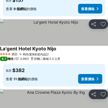
$157
低至
查看
9 個網站
的價格
查看價格
分享
放
La'gent Hotel Kyoto Nijo
查看價格
酒店
時尚潔淨的室內設計
查看價格
4 星級
8.7
極佳
4,992
距離二條城 0.5 公里
$382
低至
查看
11 個網站
的價格
查看價格
分享
放