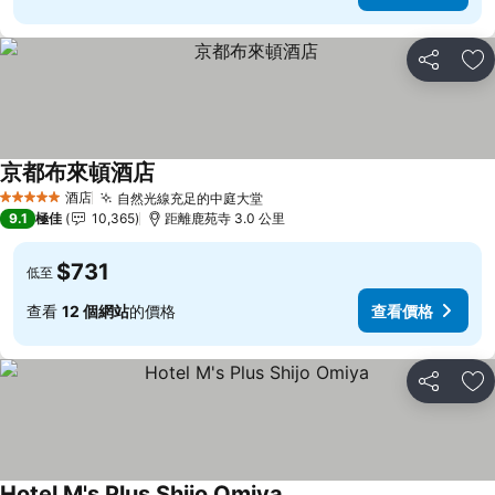
分享
放
京都布來頓酒店
查看價格
酒店
自然光線充足的中庭大堂
查看價格
5 星級
9.1
極佳
10,365
距離鹿苑寺 3.0 公里
$731
低至
查看
12 個網站
的價格
查看價格
分享
放
Hotel M's Plus Shijo Omiya