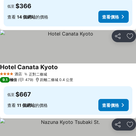
$366
低至
查看
14 個網站
的價格
查看價格
分享
放
Hotel Canata Kyoto
查看價格
酒店
正對二條城
查看價格
4 星級
9.1
極佳
479
距離二條城 0.4 公里
$667
低至
查看
11 個網站
的價格
查看價格
分享
放