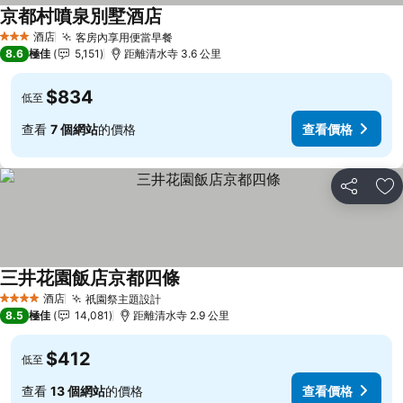
京都村噴泉別墅酒店
查看價格
酒店
客房內享用便當早餐
查看價格
3 星級
8.6
極佳
5,151
距離清水寺 3.6 公里
$834
低至
查看
7 個網站
的價格
查看價格
分享
放
三井花園飯店京都四條
查看價格
酒店
祇園祭主題設計
查看價格
4 星級
8.5
極佳
14,081
距離清水寺 2.9 公里
$412
低至
查看
13 個網站
的價格
查看價格