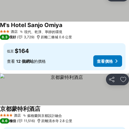
M's Hotel Sanjo Omiya
查看價格
酒店
現代、乾淨、寧靜的環境
查看價格
3 星級
8.3
很好
3,729
距離二條城 0.6 公里
$164
低至
查看
12 個網站
的價格
查看價格
分享
放
京都蒙特利酒店
查看價格
酒店
蘇格蘭與京都設計融合
查看價格
4 星級
8.6
極佳
11,516
距離清水寺 2.8 公里