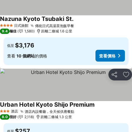
Nazuna Kyoto Tsubaki St.
查看價格
日式旅館
傳統日式高湯茶泡飯早餐
查看價格
4 星級
9.4
極佳
1,580
距離二條城 1.6 公里
$3,176
低至
查看
10 個網站
的價格
查看價格
分享
放
Urban Hotel Kyoto Shijo Premium
查看價格
酒店
酒店內設餐廳，全天候供應餐點
查看價格
3 星級
8.0
很好
2,118
距離二條城 1.3 公里
$257
低至