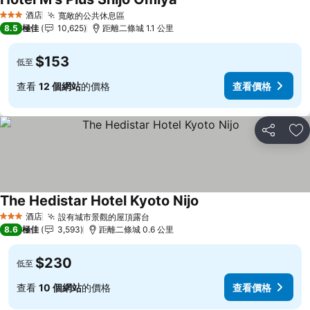
查看價格
酒店
寬敞的公共休息區
查看價格
3 星級
8.5
極佳
10,625
距離二條城 1.1 公里
$153
低至
查看
12 個網站
的價格
查看價格
分享
放
The Hedistar Hotel Kyoto Nijo
查看價格
酒店
設有城市景觀的屋頂露台
查看價格
3 星級
8.6
極佳
3,593
距離二條城 0.6 公里
$230
低至
查看
10 個網站
的價格
查看價格