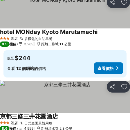
分享
放
hotel MONday Kyoto Marutamachi
查看價格
酒店
多樣化的自助早餐
查看價格
3 星級
8.9
極佳
3,289
距離二條城 1.1 公里
$244
低至
查看
12 個網站
的價格
查看價格
分享
放
京都三條三井花園酒店
查看價格
酒店
日式庭園景觀用餐
查看價格
3 星級
8.6
極佳
4,959
距離清水寺 2.8 公里