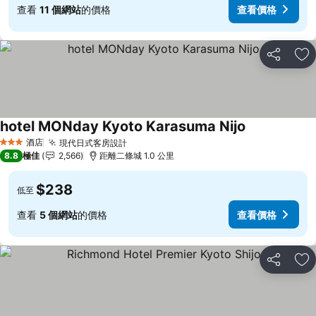
查看
11 個網站
的價格
查看價格
分享
放
hotel MONday Kyoto Karasuma Nijo
查看價格
酒店
現代日式客房設計
查看價格
3 星級
8.8
極佳
2,566
距離二條城 1.0 公里
$238
低至
查看
5 個網站
的價格
查看價格
分享
放