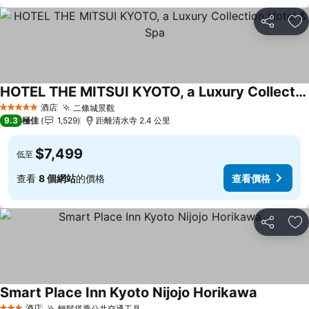
分享
放
HOTEL THE MITSUI KYOTO, a Luxury Collection Hotel & Spa
查看價格
酒店
二條城景觀
查看價格
5 星級
9.3
極佳
1,529
距離清水寺 2.4 公里
$7,499
低至
查看
8 個網站
的價格
查看價格
分享
放
Smart Place Inn Kyoto Nijojo Horikawa
查看價格
酒店
輕鬆搭乘公共交通工具