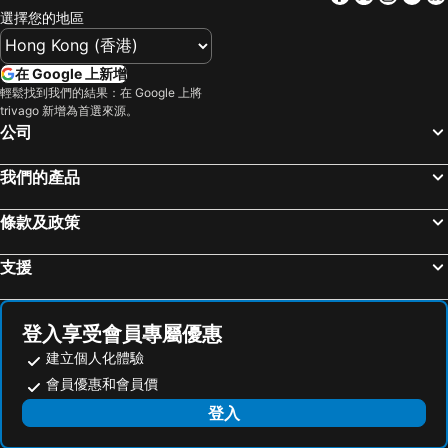
選擇您的地區
下呂溫泉
新大阪站
Hotel Gran Ms Kyoto
京都三條皇家公園酒店
金澤車站
高松車站
京都法華俱樂部酒店
Daiwa Roynet Hotel Kyoto Terrace Hachijo PREMIER
在 Google 上新增
白浜溫泉
岡山車站
THE BLOSSOM KYOTO
Sanco Inn Kyoto Hachijoguchi
輕鬆找到我們的結果：在 Google 上將
trivago 新增為首選來源。
大阪城
道頓堀
Biwako Hotel
京都布來頓酒店
公司
嵐山竹林
Himeji Station
Hotel The M's Kyoto
京都阿爾蒙特酒店
大阪國際機場
天橋立溫泉
烏丸京都酒店
Hotel Keihan Kyoto Hachijoguchi
我們的產品
清水寺
名古屋飞行场
櫻花露台畫廊酒店
東急京都大飯店
條款及政策
Suzuka Circuit
Rinku Town Station
京都哈頓酒店
Keio Prelia Hotel Kyoto Karasuma Gojo
Chubu Centrair International Airport
Awaji Island
Solaria Nishitetsu Hotel Kyoto Premier
Kyoto Universal Hotel Karasuma
支援
Tottori Station
三朝溫泉
Garrya Nijo Castle Kyoto
hotel anddoggy Kyoto Nijo
Yodoyabashi Station
Osaka City Air Terminal
Number 6 Nijo
HOTEL LiVEMAX Kyoto Nijojo-kita
登入享受會員專屬優惠
奈良車站
神戶車站
CAPSULE HOTEL CONTINUE NijojoKita
Hotel Canata Kyoto
建立個人化體驗
Karasuma Station
Nagoya Dome
M's Hotel Nijojo Oike
Ana Crowne Plaza Kyoto By Ihg
會員優惠和會員價
祇園四条車站
山中溫泉
Randor Residence Kyoto Nijo Castle
HOTEL THE MITSUI KYOTO, a Luxury Collection Hotel & Spa
登入
合掌村
Nipponbashi Station
FIRSTCABIN Kyoto Nijojo
La'gent Hotel Kyoto Nijo