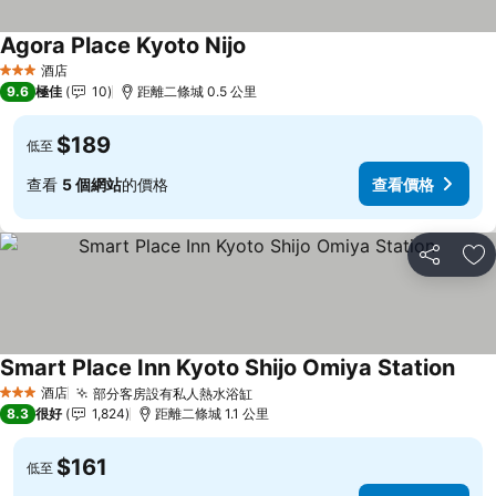
Agora Place Kyoto Nijo
查看價格
酒店
3 星級
9.6
極佳
10
距離二條城 0.5 公里
$189
低至
查看
5 個網站
的價格
查看價格
分享
放
Smart Place Inn Kyoto Shijo Omiya Station
查看
酒店
部分客房設有私人熱水浴缸
查看價格
3 星級
8.3
很好
1,824
距離二條城 1.1 公里
$161
低至