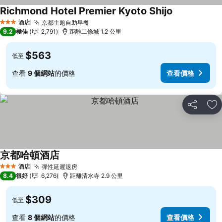
Richmond Hotel Premier Kyoto Shijo
查看價格
酒店
京都主題自助早餐
查看價格
3 星級
9.2
極佳
2,791
距離二條城 1.2 公里
$563
低至
查看
9 個網站
的價格
查看價格
分享
放
京都哈頓酒店
查看價格
酒店
彈性延遲退房
查看價格
3 星級
8.4
很好
6,276
距離清水寺 2.9 公里
$309
低至
查看
8 個網站
的價格
查看價格