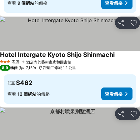
查看
9 個網站
的價格
查看價格
分享
放
Hotel Intergate Kyoto Shijo Shinmachi
查看價格
酒店
酒店內的藝術畫廊和圖書館
查看價格
3 星級
8.9
極佳
7,159
距離二條城 1.2 公里
$462
低至
查看
12 個網站
的價格
查看價格
分享
放