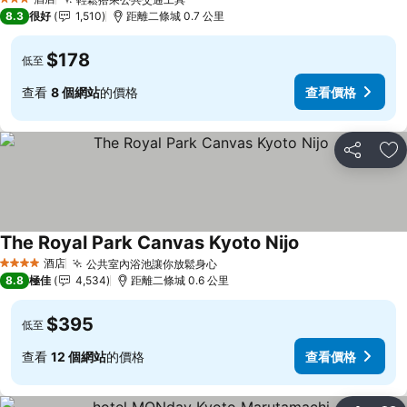
查看價格
3 星級
8.3
很好
1,510
距離二條城 0.7 公里
$178
低至
查看
8 個網站
的價格
查看價格
分享
放
The Royal Park Canvas Kyoto Nijo
查看價格
酒店
公共室內浴池讓你放鬆身心
查看價格
4 星級
8.8
極佳
4,534
距離二條城 0.6 公里
$395
低至
查看
12 個網站
的價格
查看價格