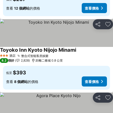
查看
12 個網站
的價格
查看價格
分享
放
Toyoko Inn Kyoto Nijojo Minami
查看價格
酒店
整合式智能客房娛樂
查看價格
3 星級
8.2
很好
2,828
距離二條城 0.8 公里
$393
低至
查看
8 個網站
的價格
查看價格
分享
放