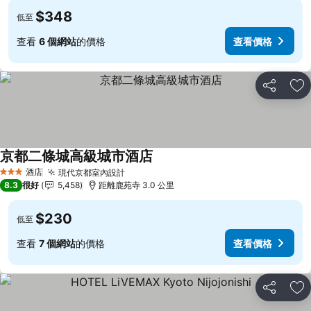
$348
低至
查看
6 個網站
的價格
查看價格
分享
放
京都二條城高級城市酒店
查看價格
酒店
現代京都室內設計
查看價格
3 星級
8.3
很好
5,458
距離鹿苑寺 3.0 公里
$230
低至
查看
7 個網站
的價格
查看價格
分享
放