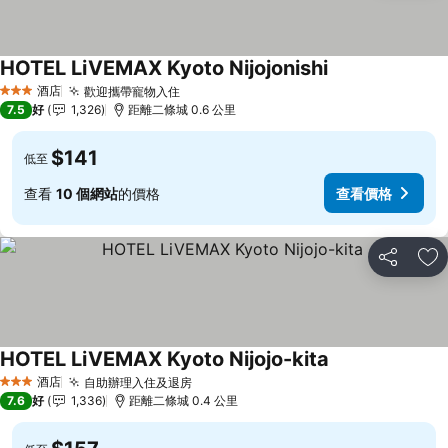
HOTEL LiVEMAX Kyoto Nijojonishi
查看價格
酒店
歡迎攜帶寵物入住
查看價格
3 星級
7.5
好
1,326
距離二條城 0.6 公里
$141
低至
查看
10 個網站
的價格
查看價格
分享
放
HOTEL LiVEMAX Kyoto Nijojo-kita
查看價格
酒店
自助辦理入住及退房
查看價格
3 星級
7.6
好
1,336
距離二條城 0.4 公里