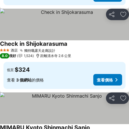
分享
放
Check in Shijokarasuma
查看價格
酒店
獨特嘅露天走廊設計
查看價格
3 星級
8.0
很好
1,524
距離清水寺 2.6 公里
$324
低至
查看
3 個網站
的價格
查看價格
分享
放
MIMARU Kyoto Shinmachi Sanjo