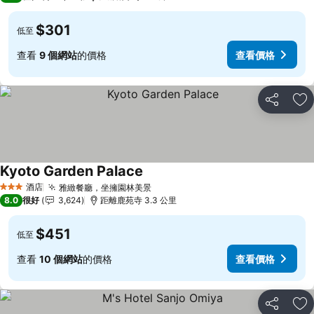
$301
低至
查看
9 個網站
的價格
查看價格
分享
放
Kyoto Garden Palace
查看價格
酒店
雅緻餐廳，坐擁園林美景
查看價格
3 星級
8.0
很好
3,624
距離鹿苑寺 3.3 公里
$451
低至
查看
10 個網站
的價格
查看價格
分享
放