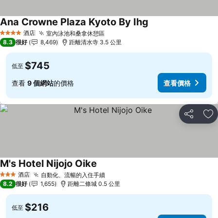
Ana Crowne Plaza Kyoto By Ihg
查看價格
酒店
室內泳池和桑拿休憩區
查看價格
4 星級
8.3
很好
8,469
距離清水寺 3.5 公里
$745
低至
查看
9 個網站
的價格
查看價格
分享
放
M's Hotel Nijojo Oike
查看價格
酒店
自動化、流暢的入住手續
查看價格
3 星級
8.2
很好
1,655
距離二條城 0.5 公里
$216
低至