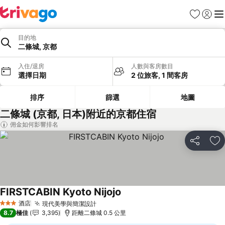
收藏夾
登入
選
目的地
二條城, 京都
入住/退房
人數與客房數目
選擇日期
2 位旅客, 1 間客房
排序
篩選
地圖
二條城 (京都, 日本)附近的京都住宿
佣金如何影響排名
分享
放
FIRSTCABIN Kyoto Nijojo
查看價格
酒店
現代美學與簡潔設計
查看價格
3 星級
8.7
極佳
3,395
距離二條城 0.5 公里