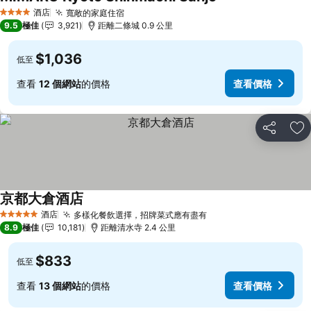
查看價格
酒店
寬敞的家庭住宿
查看價格
4 星級
9.5
極佳
3,921
距離二條城 0.9 公里
$1,036
低至
查看
12 個網站
的價格
查看價格
分享
放
京都大倉酒店
查看價格
酒店
多樣化餐飲選擇，招牌菜式應有盡有
查看價格
5 星級
8.9
極佳
10,181
距離清水寺 2.4 公里
$833
低至
查看
13 個網站
的價格
查看價格