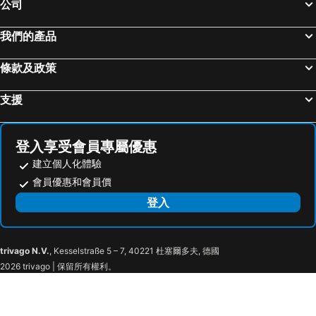
公司
Himeji Station
大阪國際機場
Holiday Inn Osaka Namba by IHG
大阪北浜布里奇頓城市酒店
天橋立溫泉
清水寺
心齋橋小船酒店
大阪萬豪都酒店
我們的產品
名古屋飞行场
Suzuka Circuit
HOTEL MYSTAYS 心齋橋
西梅田哈頓酒店
條款及政策
Rinku Town Station
Awaji Island
Oriental Hotel Universal City
Citadines Namba Osaka
Chubu Centrair International Airport
Tottori Station
Villa Fontaine Grand Osaka Umeda
Dormy Inn Premium Namba ANNEX Natural Hot Spring
支援
三朝溫泉
Yodoyabashi Station
雷姆新大阪酒店
Courtyard by Marriott Shin-Osaka Station
Osaka City Air Terminal
奈良車站
Via Inn Shin-Osaka Shomenguchi
新大阪酒店
登入享受會員專屬優惠
神戶車站
Karasuma Station
Four Points Flex By Sheraton Shin Osaka
新大阪 LiVEMAX 酒店
建立個人化體驗
Nagoya Dome
祇園四条車站
Shin-Osaka Station Hotel
新大阪華盛頓酒店
會員優惠和會員價
山中溫泉
Nipponbashi Station
Hotel Shin Osaka
Hotel Shin Osaka
登入
三宮車站
Nagoyajo Station
APA Hotel Shin Osaka Ekimae Tower
Comfort Hotel Shin-Osaka
Kitahama Station
京都市役所前車站
Meitetsu Inn Shinosakaeki Higashiguchi
Super Hotel JR Shin-Osaka Higashiguchi
trivago N.V.
, Kesselstraße 5 – 7, 40221 杜塞爾多夫, 德國
Yodogawa
Juso
R&b Shinosaka Kitaguchi
Apa Hotel Shin-osaka Ekimae
2026 trivago | 保留所有權利。
Umeda Art Theater
Higashiyodogawa
APA Hotel Shin Osaka Ekiminami
新大阪西維爾旅館
NU chayamachi
Osakako Station
SARASA HOTEL Shin-Osaka
HOTEL MYSTAYS Shin Osaka Conference Center