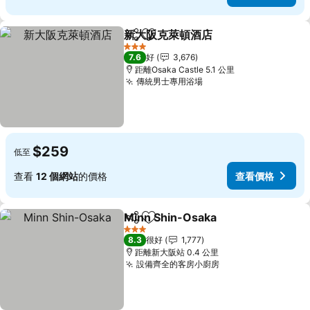
新大阪克萊頓酒店
分享
放到收藏夾
3 星級
7.6
好
3,676
距離Osaka Castle 5.1 公里
傳統男士專用浴場
$259
低至
查看
12 個網站
的價格
查看價格
Minn Shin-Osaka
分享
放到收藏夾
3 星級
8.3
很好
1,777
距離新大阪站 0.4 公里
設備齊全的客房小廚房