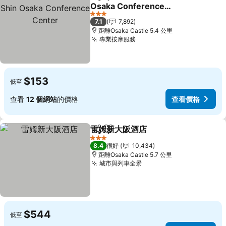
分享
放到收藏夾
Osaka Conference
Center
3 星級
7.1
7,892
距離Osaka Castle 5.4 公里
專業按摩服務
$153
低至
查看
12 個網站
的價格
查看價格
雷姆新大阪酒店
分享
放到收藏夾
3 星級
8.4
很好
10,434
距離Osaka Castle 5.7 公里
城市與列車全景
$544
低至