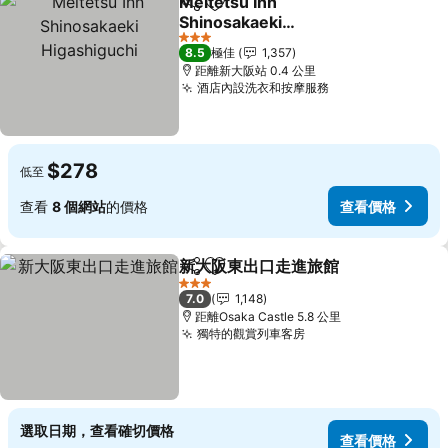
Meitetsu Inn
分享
放到收藏夾
Shinosakaeki
Higashiguchi
3 星級
8.5
極佳
1,357
距離新大阪站 0.4 公里
酒店內設洗衣和按摩服務
$278
低至
查看
8 個網站
的價格
查看價格
新大阪東出口走進旅館
分享
放到收藏夾
3 星級
7.0
1,148
距離Osaka Castle 5.8 公里
獨特的觀賞列車客房
選取日期，查看確切價格
查看價格