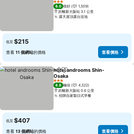
3 星級
8.0
很好
1,509
距離新大阪站 3.1 公里
露天屋頂露台浴池
$215
低至
查看
11 個網站
的價格
查看價格
hotel androoms Shin-
分享
放到收藏夾
Osaka
3 星級
8.8
極佳
4,522
距離新大阪站 0.6 公里
招牌自家製日式早餐
$407
低至
查看
13 個網站
的價格
查看價格