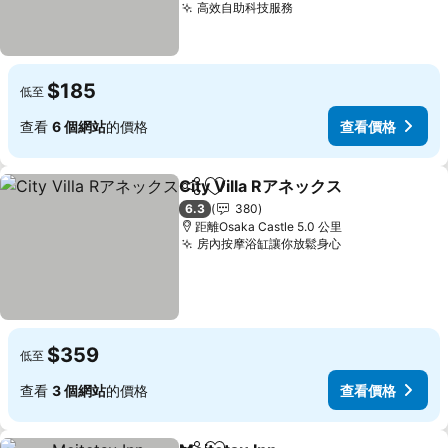
高效自助科技服務
$185
低至
查看
6 個網站
的價格
查看價格
City Villa Rアネックス
分享
放到收藏夾
6.3
380
距離Osaka Castle 5.0 公里
房內按摩浴缸讓你放鬆身心
$359
低至
查看
3 個網站
的價格
查看價格