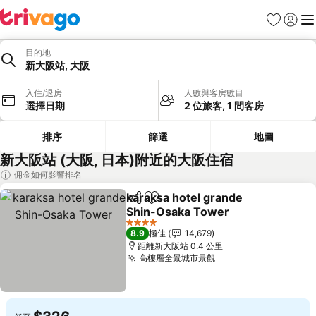
收藏夾
登入
選
目的地
新大阪站, 大阪
入住/退房
人數與客房數目
選擇日期
2 位旅客, 1 間客房
排序
篩選
地圖
新大阪站 (大阪, 日本)附近的大阪住宿
佣金如何影響排名
karaksa hotel grande
分享
放到收藏夾
Shin-Osaka Tower
4 星級
8.9
極佳
14,679
距離新大阪站 0.4 公里
高樓層全景城市景觀