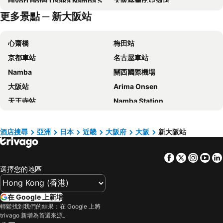
Hiyori Hotel Osaka Namba Station
大阪格蘭比亞酒店
更多景點 ─ 新大阪站
APA Hotel & Resort Midosuji Hommachi Ekimae Tower
Centara Grand Hotel Osaka
GRAND HOSTEL LDK Osaka Shinsaibashi
大阪難波東方酒店
心齋橋
梅田站
Candeo Hotels Osaka Namba
相鐵Grand Fresa 大阪難波
京都車站
名古屋車站
Hotel Keihan Namba Grande
KOKO HOTEL Osaka Namba Sennichimae
Namba
關西國際機場
Dormy Inn Premium Namba Natural Hot Spring
Hotel Intergate Osaka Umeda
大阪站
Arima Onsen
Liber Hotel Osaka
OMO7 Osaka by Hoshino Resorts
天王寺站
Namba Station
大阪蒙特利格拉斯米爾酒店
Swissotel Nankai Osaka
日本環球影城
道頓崛
難波大阪宜必思尚品酒店
APA 大阪心齋橋酒店
梅田天空之城
神戶三宮車站
Hotel Gracery Osaka Namba
Miyako City Osaka Hommachi
酒店搜尋
亞洲
日本
近畿
大阪府
大阪
新大阪站
Namba City
榮車站
APA Hotel Osaka Kadomashi Ekimae
環球影城維塔港酒店
Facebook
Twitter
Insta
Yo
城崎溫泉
心齋橋站
Sotetsu Fresa Inn Osaka-Namba
大阪心齋橋凱富酒店
選擇您的地區
下呂溫泉
新大阪站
心齋橋哈頓酒店
Rihga Royal Hotel Osaka
高松車站
白浜溫泉
心齋橋酒店
大阪十字酒店
在 Google 上新增
岡山車站
大阪城
Hearton Hotel Shinsaibashi Nagahoridori
Hotel Monterey Le Frere Osaka
輕鬆找到我們的結果：在 Google 上將
trivago 新增為首選來源。
道頓堀
嵐山竹林
APA Hotel Namba Ekihigashi
Candeo Hotels Osaka The Tower