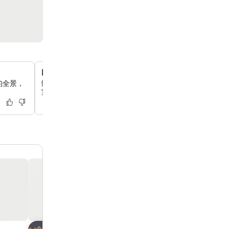
以太陽為靈感的建築概念
的全景，
體驗以太陽為主題的酒店，每層樓都擁有獨特的氛圍和充滿
室內裝飾。
放到收藏夾
放到收藏夾
酒店
酒店