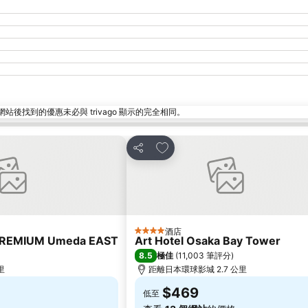
找到的優惠未必與 trivago 顯示的完全相同。
放到收藏夾
分享
酒店
4 星級
PREMIUM Umeda EAST
Art Hotel Osaka Bay Tower
8.5
極佳
(
11,003 筆評分
)
里
距離日本環球影城 2.7 公里
$469
低至