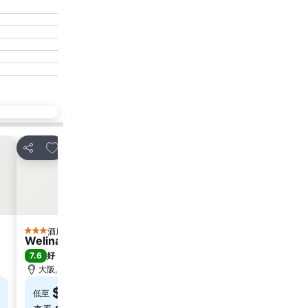
放到收藏夾
放到
分享
分享
酒店
酒
3 星級
4 星級
Welina Hotel Premier Nakanoshima West
Oriental
7.6
8.6
好
(
1,016 筆評分
)
極佳
(
大阪, 距離市中心 0.8 公里
大阪, 距
$290
$4
低至
低至