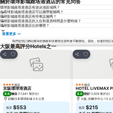
關於環球影城維塔港酒店的常見問答
環球影城維塔港酒店有游泳池區域嗎？
在環球影城維塔港酒店可以攜帶寵物嗎？
環球影城維塔港酒店有停車設施嗎？
環球影城維塔港酒店的入住和退房時間是什麼時候？
環球影城維塔港酒店位於哪裡？
查看更多
我們從預訂網站獲得的價格和供應情況資料會不斷變化。因此，你連到預訂網站後
大阪最高評分Hotels之一
放到收藏夾
放到收藏夾
分享
分享
酒店
酒店
4 星級
3 星級
京阪環球塔酒店
HOTEL LiVEMAX 
8.6
8.0
極佳
(
17,641 筆評分
)
很好
(
1,509 筆評分
)
距離日本環球影城 0.6 公里
大阪, 距離市中心 1.5 公
$553
$215
低至
低至