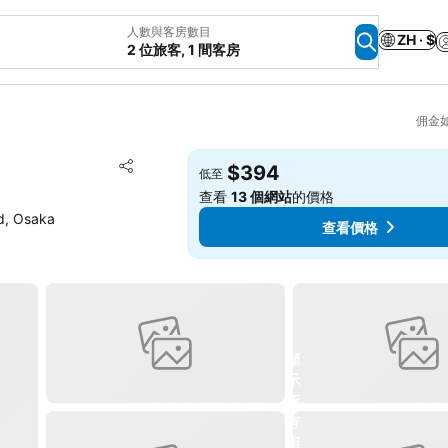
人數與客房數目
ZH · $
2 位旅客, 1 間客房
佣金
放到收藏夾
$394
低至
分享
查看
13 個網站
的價格
, Osaka
查看價格