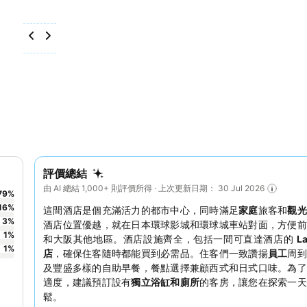
評價總結
由 AI 總結 1,000+ 則評價所得 · 上次更新日期： 30 Jul 2026
79
%
16
%
這間酒店是個充滿活力的都市中心，同時滿足
家庭
旅客和
觀
3
%
酒店位置優越，就在日本環球影城和環球城車站對面，方便前
1
%
和大阪其他地區。酒店設施齊全，包括一間可直達酒店的
L
1
%
店
，確保住客隨時都能買到必需品。住客們一致讚揚
員工
周到
及豐盛多樣的自助早餐，餐點選擇兼顧西式和日式口味。為了
適度，建議預訂設有
獨立浴缸和廁所
的客房，讓您在探索一天
鬆。