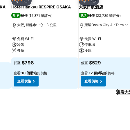
4 星級
4 星級
分享
分享
KA
Hotel Hankyu RESPIRE OSAKA
大阪日航酒店
8.9
8.7
極佳
(
15,871 筆評分
)
極佳
(
23,789 筆評分
)
大阪, 距離市中心 1.3 公里
距離Osaka City Air Termina
免費 Wi-Fi
免費 Wi-Fi
冷氣
停車場
餐廳
冷氣
$798
$529
低至
低至
查看
10 個網站
的價格
查看
12 個網站
的價格
查看價格
查看價格
查看大