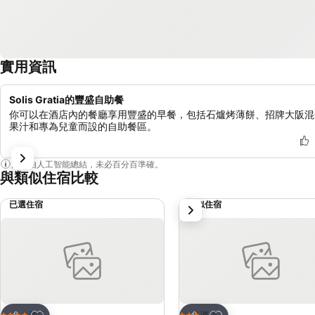
實用資訊
Solis Gratia的豐盛自助餐
你可以在酒店內的餐廳享用豐盛的早餐，包括石爐烤薄餅、招牌大阪混
果汁和專為兒童而設的自助餐區。
內容由人工智能總結，未必百分百準確。
與類似住宿比較
已選住宿
類似住宿
下一步
放到收藏夾
放到收藏夾
酒店
酒店