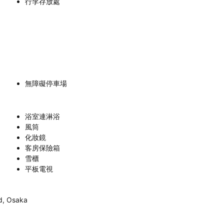
行李存放處
無障礙停車場
浴室連淋浴
風筒
化妝鏡
客房保險箱
雪櫃
平板電視
, Osaka