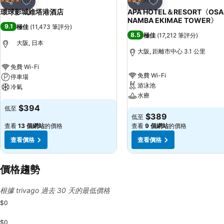
4 星級
3 星級
分享
分享
環球影城維塔港酒店
APA HOTEL＆RESORT〈OSA
NAMBA EKIMAE TOWER〉
9.1
極佳
(
11,473 筆評分
)
8.5
極佳
(
17,212 筆評分
)
大阪, 日本
大阪, 距離市中心 3.1 公里
免費 Wi-Fi
免費 Wi-Fi
停車場
游泳池
冷氣
水療
$394
低至
$389
低至
查看
13 個網站
的價格
查看
9 個網站
的價格
查看價格
查看價格
價格趨勢
根據 trivago 過去 30 天的最低價格
$0
$0