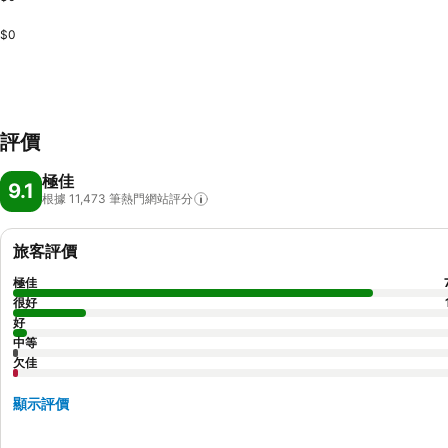
$0
評價
極佳
9.1
根據 11,473
筆熱門網站評分
旅客評價
極佳
很好
好
中等
欠佳
顯示評價