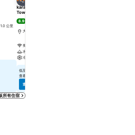
4 星級
3 星級
分享
分享
karaksa hotel grande Shin-Osaka
APA Hotel & Resort Os
Tower
Eki Tower
8.9
8.1
極佳
(
14,679 筆評分
)
很好
(
31,804 筆評分
)
l 1.0 公里
大阪, 距離市中心 4.4 公里
大阪, 距離市中心 0.7 公里
免費 Wi-Fi
免費 Wi-Fi
水療
游泳池
冷氣
水療
$326
$398
低至
低至
查看
13 個網站
的價格
查看
8 個網站
的價格
查看價格
查看價格
阪所有住宿