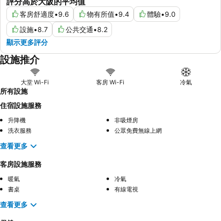
評分高於大阪的平均值
客房舒適度
•
9.6
物有所值
•
9.4
體驗
•
9.0
設施
•
8.7
公共交通
•
8.2
顯示更多評分
設施推介
大堂 Wi-Fi
客房 Wi-Fi
冷氣
所有設施
住宿設施服務
升降機
非吸煙房
洗衣服務
公眾免費無線上網
查看更多
客房設施服務
暖氣
冷氣
書桌
有線電視
查看更多