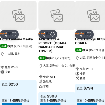
酒店
酒店
酒店
3 星級
3 星級
4 星級
分享
放到收藏夾
分享
放到收藏夾
分享
放到收藏
Hotel Lantana Osaka
APA HOTEL＆
Hotel Hankyu RES
RESORT〈OSAKA
OSAKA
8.3
很好
(
2,775 筆評分
)
NAMBA EKIMAE
8.9
極佳
(
15,871 筆
TOWER〉
大阪, 日本
大阪, 距離市中心 1.
8.5
極佳
(
17,212 筆評分
)
大阪, 距離市中心 3.1 公里
免費 Wi-Fi
免費 Wi-Fi
冷氣
冷氣
免費 Wi-Fi
餐廳
游泳池
$256
低至
水療
$794
低至
$398
低至
查看
13 個網站
的價格
查看
9 個網站
的價格
查看
10 個網站
的價格