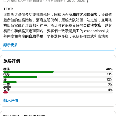
由 AI 總結 800+ 則評價所得 · 上次更新日期： 30 Jul 2026
TEXT:
這間酒店是個多功能都市樞紐，同樣適合
商務旅客
和
觀光客
，提供物
超所值的住宿體驗。酒店交通便利，距離大阪站僅一站之遙，並可搭
乘阪急電鐵直達京都和神戶。酒店設有保養良好的
自助洗衣店
，以其
易用性和價格實惠而聞名。賓客們一致讚揚
員工
的 excepcional 友
善態度和豐盛的
自助早餐
，早餐選擇多樣，包括各種西式和當地美
食。如欲享受更寧靜的住宿體驗，賓客建議選擇面向花園的客房。
顯示更多
旅客評價
極佳
46
%
很好
31
%
好
12
%
中等
7
%
欠佳
4
%
顯示評價