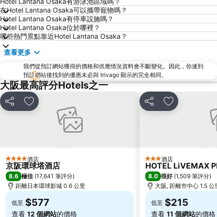
Hotel Lantana Osaka有游泳池區域嗎？
嵐山竹林
大阪國際機場
在Hotel Lantana Osaka可以攜帶寵物嗎？
清水寺
Rinku Town Station
Hotel Lantana Osaka有停車設施嗎？
Hotel Lantana Osaka位於哪裡？
Yodoyabashi Station
Osaka City Air Terminal
哪些熱門景點靠近Hotel Lantana Osaka？
奈良車站
神戶車站
查看更多
Karasuma Station
祇園四条車站
我們從預訂網站獲得的價格和供應情況資料會不斷變化。因此，你連到
Nipponbashi Station
三宮車站
預訂網站後找到的優惠未必與 trivago 顯示的完全相同。
大阪最高評分Hotels之一
Kitahama Station
京都市役所前車站
Osaka Castle
大阪京瓷巨蛋
分享
放到收藏夾
分享
放到收藏夾
二條城
東本願寺
祇園
Honmachi Station
Kyobashi Station
伏見稻荷大社
Rinku Premium Outlets
Namba Parks
酒店
酒店
4 星級
3 星級
京阪環球塔酒店
HOTEL LiVEMAX 
Kyoto Tower
八坂神社
8.6
8.0
極佳
(
17,641 筆評分
)
很好
(
1,509 筆評分
)
Kyoto International Conference Center
Hankyu Umeda Honten
距離日本環球影城 0.6 公里
大阪, 距離市中心 1.5 公
Nishikujo Station
伏尾溫泉
$577
$215
低至
低至
Nara Park
Kawaramachi Station
查看
12 個網站
的價格
查看
11 個網站
的價格