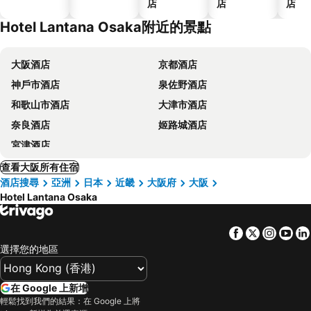
店
店
店
Hotel Lantana Osaka附近的景點
大阪酒店
京都酒店
神戶市酒店
泉佐野酒店
和歌山市酒店
大津市酒店
奈良酒店
姬路城酒店
宮津酒店
查看大阪所有住宿
酒店搜尋
亞洲
日本
近畿
大阪府
大阪
Hotel Lantana Osaka
Facebook
Twitter
Insta
Yo
選擇您的地區
在 Google 上新增
輕鬆找到我們的結果：在 Google 上將