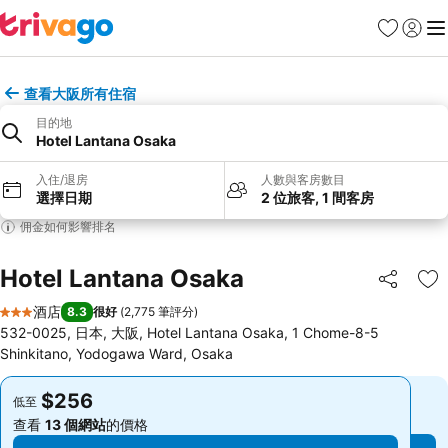
收藏夾
登入
選
查看大阪所有住宿
目的地
Hotel Lantana Osaka
入住/退房
人數與客房數目
選擇日期
2 位旅客, 1 間客房
佣金如何影響排名
Hotel Lantana Osaka
分享
放
酒店
8.3
很好
(
2,775 筆評分
)
3 星級
532-0025, 日本, 大阪, Hotel Lantana Osaka, 1 Chome-8-5
Shinkitano, Yodogawa Ward, Osaka
$256
$256
低至
低至
查看
13 個網站
的價格
查看
13 個網站
的價格