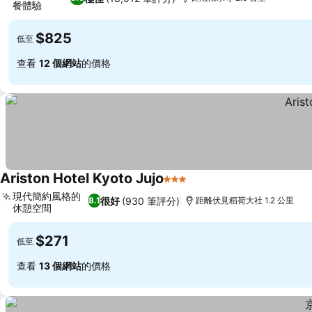
餐體驗
$825
低至
查看
12 個網站
的價格
Ariston Hotel Kyoto Jujo
3 星級
現代簡約風格的
很好
(930 筆評分)
8.1
距離伏見稻荷大社 1.2 公里
休憩空間
$271
低至
查看
13 個網站
的價格