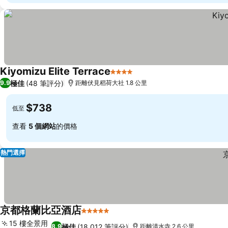
Kiyomizu Elite Terrace
4 星級
極佳
(48 筆評分)
9.9
距離伏見稻荷大社 1.8 公里
$738
低至
查看
5 個網站
的價格
熱門選擇
京都格蘭比亞酒店
5 星級
15 樓全景用
極佳
(18,012 筆評分)
8.9
距離清水寺 2.6 公里