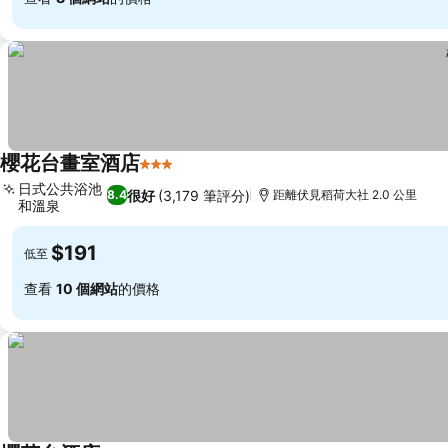
櫻花台畫室酒店
3 星級
日式公共浴池
很好
(3,179 筆評分)
8.4
距離伏見稻荷大社 2.0 公里
和溫泉
$191
低至
查看
10 個網站
的價格