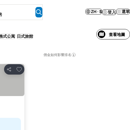
ZH · $
選單
登入
房
查看地圖
務式公寓
日式旅館
佣金如何影響排名
放到收藏夾
分享