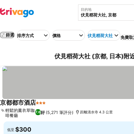
目的地
篩選
排序方式
價格
伏見稻荷大社
免費取
伏見稻荷大社 (京都, 日本)
京都都市酒店
3 星級
輕鬆的薰衣草咖
好
(5,271 筆評分)
7.6
距離清水寺 4.3 公里
啡餐廳
$300
低至