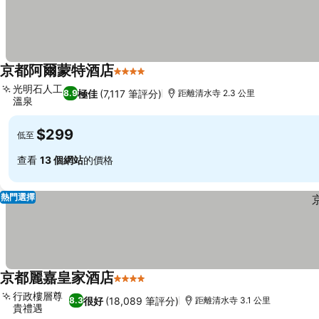
京都阿爾蒙特酒店
4 星級
光明石人工
極佳
(7,117 筆評分)
8.9
距離清水寺 2.3 公里
溫泉
$299
低至
查看
13 個網站
的價格
熱門選擇
京都麗嘉皇家酒店
4 星級
行政樓層尊
很好
(18,089 筆評分)
8.3
距離清水寺 3.1 公里
貴禮遇