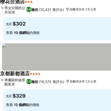
櫻花台酒店
3 星級
男女分開的公
極佳
(10,431 筆評分)
8.6
距離清水寺 2.9 公里
共浴池
$302
低至
查看
10 個網站
的價格
京都新都酒店
4 星級
專屬新幹線景
極佳
(16,075 筆評分)
8.5
距離清水寺 2.9 公里
觀客房
$329
低至
查看
12 個網站
的價格