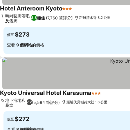
Hotel Anteroom Kyoto
3 星級
時尚藝廊酒吧
極佳
(7,760 筆評分)
8.8
距離清水寺 3.2 公里
及酒廊
$273
低至
查看
9 個網站
的價格
Kyoto Universal Hotel Karasuma
3 星級
地下浴場和
(5,584 筆評分)
7.2
距離伏見稻荷大社 1.6 公里
桑拿
$272
低至
查看
8 個網站
的價格