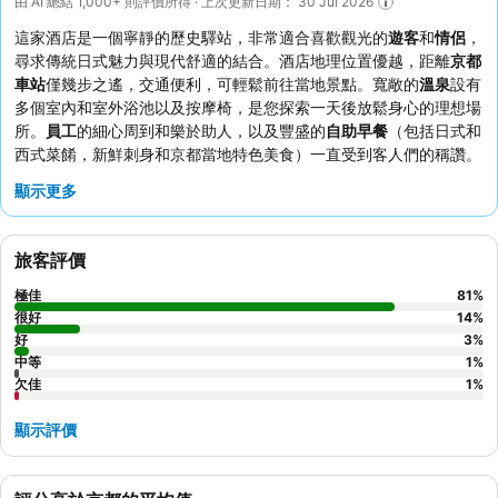
由 AI 總結 1,000+ 則評價所得 · 上次更新日期： 30 Jul 2026
這家酒店是一個寧靜的歷史驛站，非常適合喜歡觀光的
遊客
和
情侶
，
尋求傳統日式魅力與現代舒適的結合。酒店地理位置優越，距離
京都
車站
僅幾步之遙，交通便利，可輕鬆前往當地景點。寬敞的
溫泉
設有
多個室內和室外浴池以及按摩椅，是您探索一天後放鬆身心的理想場
所。
員工
的細心周到和樂於助人，以及豐盛的
自助早餐
（包括日式和
西式菜餚，新鮮刺身和京都當地特色美食）一直受到客人們的稱讚。
如欲體驗真正的地道風情，可考慮入住帶傳統榻榻米地板的客房。
顯示更多
旅客評價
極佳
81
%
很好
14
%
好
3
%
中等
1
%
欠佳
1
%
顯示評價