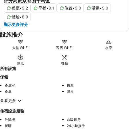
評分高於京都的平均值
餐廳
•
9.2
早餐
•
9.1
位置
•
9.0
活動
•
9.0
體驗
•
8.9
顯示更多評分
設施推介
大堂 Wi-Fi
客房 Wi-Fi
水療
冷氣
餐廳
所有設施
保健
桑拿室
按摩
桑拿
溫泉
查看更多
住宿設施服務
升降機
非吸煙房
餐廳
24小時接待