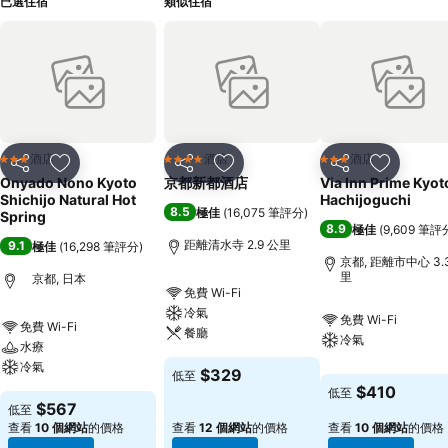
已選住宿
類似住宿
酒店
酒店
酒店
3 星級
4 星級
3 星級
分享
放到收藏夾
分享
放到收藏夾
分享
放到收藏
Onyado Nono Kyoto
京都新都酒店
Via Inn Prime Kyot
Shichijo Natural Hot
Hachijoguchi
8.5
極佳
(
16,075 筆評分
)
Spring
8.9
極佳
(
9,609 筆評
距離清水寺 2.9 公里
9.1
極佳
(
16,298 筆評分
)
京都, 距離市中心 3.
里
京都, 日本
免費 Wi-Fi
冷氣
免費 Wi-Fi
免費 Wi-Fi
餐廳
冷氣
水療
冷氣
$329
低至
$410
低至
$567
低至
查看
10 個網站
的價格
查看
12 個網站
的價格
查看
10 個網站
的價格