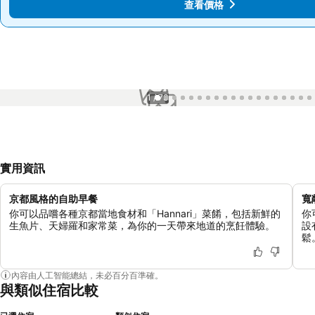
查看價格
查看價格
1 / 73
實用資訊
京都風格的自助早餐
寬
你可以品嚐各種京都當地食材和「Hannari」菜餚，包括新鮮的
你
生魚片、天婦羅和家常菜，為你的一天帶來地道的烹飪體驗。
設
鬆
內容由人工智能總結，未必百分百準確。
與類似住宿比較