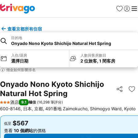
收藏夾
登入
選
查看京都所有住宿
目的地
Onyado Nono Kyoto Shichijo Natural Hot Spring
入住/退房
人數與客房數目
選擇日期
2 位旅客, 1 間客房
佣金如何影響排名
Onyado Nono Kyoto Shichijo
Natural Hot Spring
分享
放
酒店
9.1
極佳
(
16,298 筆評分
)
3 星級
600-8146, 日本, 京都, 491番地 Zaimokucho, Shimogyo Ward, Kyoto
$567
$567
低至
低至
查看
10 個網站
的價格
查看
10 個網站
的價格