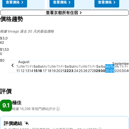
查看價格
查看價格
查看價格
查看京都所有住宿
價格趨勢
根據 trivago 過去 30 天的最低價格
$3,0
62
$1,53
0
$0
August
Tuesday, August 11
$998
Septembe
Wednesday, August 12
$714
Wednesday, August 19
$713
Saturday, Aug
$721
Wedn
$722
Thu
$7
F
$
Thursday, August 13
$686
Friday, August 14
$681
Saturday, August 15
$682
Sunday, August 16
$684
Monday, August 17
$683
Tuesday, August 18
$687
Monday, August 24
$678
Friday, August 
$678
Sunday, Aug
$679
Monday, 
$676
Thursday, August 20
$670
Friday, August 21
$660
Saturday, August 22
$667
Sunday, August 23
$670
Tuesday, August 25
$670
Wednesday, August
$673
Thursday, August
$673
Tuesday
$663
Tu
We
Th
Fr
Sa
Su
Mo
Tu
We
Th
Fr
Sa
Su
Mo
Tu
We
Th
Fr
Sa
Su
Mo
Tu
We
Th
Fr
11
12
13
14
15
16
17
18
19
20
21
22
23
24
25
26
27
28
29
30
31
01
02
03
04
評價
極佳
9.1
根據 16,298
筆熱門網站評分
評價總結