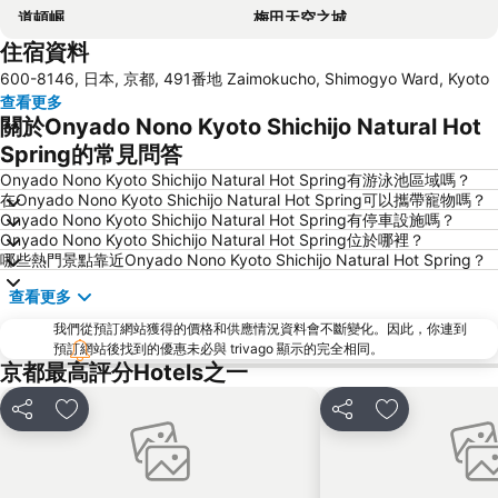
道頓崛
梅田天空之城
住宿資料
Namba City
心齋橋站
600-8146, 日本, 京都, 491番地 Zaimokucho, Shimogyo Ward, Kyoto
新大阪站
大阪城
查看更多
道頓堀
嵐山竹林
關於Onyado Nono Kyoto Shichijo Natural Hot
大阪國際機場
清水寺
Spring的常見問答
Yodoyabashi Station
Osaka City Air Terminal
Onyado Nono Kyoto Shichijo Natural Hot Spring有游泳池區域嗎？
在Onyado Nono Kyoto Shichijo Natural Hot Spring可以攜帶寵物嗎？
奈良車站
Karasuma Station
Onyado Nono Kyoto Shichijo Natural Hot Spring有停車設施嗎？
Onyado Nono Kyoto Shichijo Natural Hot Spring位於哪裡？
祇園四条車站
Nipponbashi Station
哪些熱門景點靠近Onyado Nono Kyoto Shichijo Natural Hot Spring？
Kitahama Station
京都市役所前車站
查看更多
Osaka Castle
大阪京瓷巨蛋
我們從預訂網站獲得的價格和供應情況資料會不斷變化。因此，你連到
二條城
東本願寺
預訂網站後找到的優惠未必與 trivago 顯示的完全相同。
京都最高評分Hotels之一
祇園
Biwako Valley Ski Resort
Honmachi Station
伏見稻荷大社
分享
放到收藏夾
分享
放到收藏夾
Kyobashi Station
Kyoto Tower
八坂神社
Namba Parks