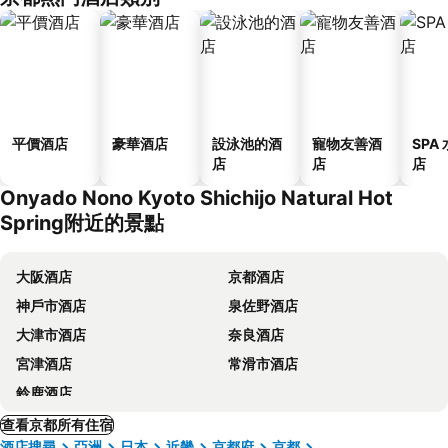
平價酒店
豪華酒店
設泳池的酒
寵物友善酒
SPA
店
店
店
Onyado Nono Kyoto Shichijo Natural Hot
Spring附近的景點
大阪酒店
京都酒店
神戶市酒店
泉佐野酒店
大津市酒店
奈良酒店
宮津酒店
常滑市酒店
鈴鹿酒店
查看京都所有住宿
酒店搜尋
亞洲
日本
近畿
京都府
京都