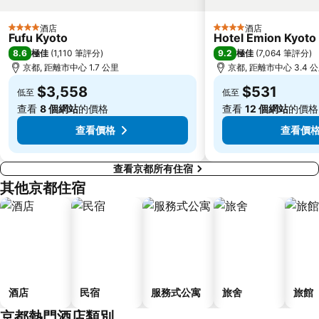
Kyoto International Conference Center
Hankyu Umeda Honten
Kawaramachi Station
伏尾溫泉
酒店
酒店
4 星級
4 星級
Fufu Kyoto
Hotel Emion Kyoto
Nara Park
Nishikujo Station
8.6
9.2
極佳
(
1,110 筆評分
)
極佳
(
7,064 筆評分
)
Shijo Station
Sakaisuji Hommachi Station
京都, 距離市中心 1.7 公里
京都, 距離市中心 3.4 
Universal City Station
Karasuma Oike Station
$3,558
$531
低至
低至
Bentencho Station
Kids Plaza Osaka
查看
8 個網站
的價格
查看
12 個網站
的價格
查看價格
查看價
查看京都所有住宿
其他京都住宿
酒店
民宿
服務式公寓
旅舍
旅館
京都熱門酒店類別