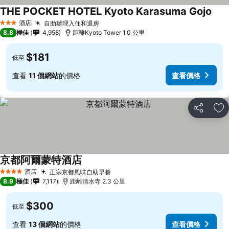
THE POCKET HOTEL Kyoto Karasuma Gojo
酒店
自助辦理入住和退房
3 星級
8.8
極佳
4,958
距離Kyoto Tower 1.0 公里
$181
低至
查看
11 個網站
的價格
查看價格
分享
放
京都阿爾蒙特酒店
酒店
正宗京都風味自助早餐
4 星級
8.9
極佳
7,117
距離清水寺 2.3 公里
$300
低至
查看
13 個網站
的價格
查看價格