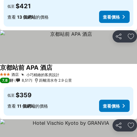
$421
低至
查看
13 個網站
的價格
查看價格
分享
放
京都站前 APA 酒店
酒店
小巧精緻的客房設計
3 星級
7.8
好
8,517
距離清水寺 2.9 公里
$359
低至
查看
11 個網站
的價格
查看價格
分享
放