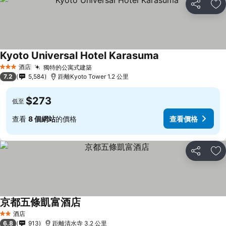
分享
放
Kyoto Universal Hotel Karasuma
酒店
獨特的公寓式建築
3 星級
7.2
5,584
距離Kyoto Tower 1.2 公里
$273
低至
查看
8 個網站
的價格
查看價格
分享
放
京都五條凱富酒店
酒店
2 星級
6.8
913
距離清水寺 3.2 公里