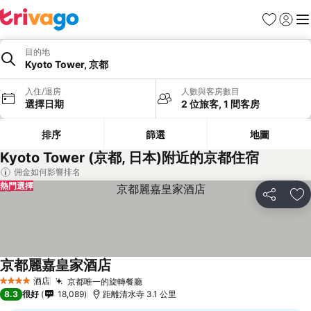
收藏夾
登入
選
目的地
Kyoto Tower, 京都
入住/退房
人數與客房數目
選擇日期
2 位旅客, 1 間客房
排序
篩選
地圖
Kyoto Tower (京都, 日本)附近的京都住宿
佣金如何影響排名
熱門選擇
分享
放
京都麗嘉皇家酒店
酒店
京都唯一的旋轉餐廳
4 星級
8.3
很好
18,089
距離清水寺 3.1 公里