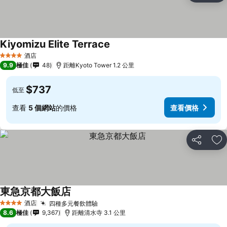
Kiyomizu Elite Terrace
酒店
4 星級
9.9
極佳
48
距離Kyoto Tower 1.2 公里
$737
低至
查看
5 個網站
的價格
查看價格
分享
放
東急京都大飯店
酒店
四種多元餐飲體驗
4 星級
8.6
極佳
9,367
距離清水寺 3.1 公里