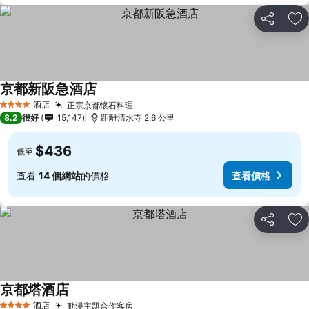
分享
放
京都新阪急酒店
酒店
正宗京都懷石料理
4 星級
8.2
很好
15,147
距離清水寺 2.6 公里
$436
低至
查看
14 個網站
的價格
查看價格
分享
放
京都塔酒店
酒店
動漫主題合作客房