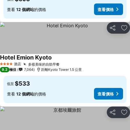
查看
12 個網站
的價格
查看價格
分享
放
Hotel Emion Kyoto
酒店
多樣美味的自助早餐
4 星級
9.2
極佳
7,064
距離Kyoto Tower 1.5 公里
$533
低至
查看
12 個網站
的價格
查看價格
分享
放