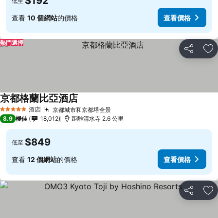
$192
低至
查看
10 個網站
的價格
查看價格
熱門選擇
分享
放
京都格蘭比亞酒店
酒店
京都城市和京都塔全景
5 星級
8.9
極佳
18,012
距離清水寺 2.6 公里
$849
低至
查看
12 個網站
的價格
查看價格
分享
放