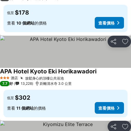
$178
低至
查看
10 個網站
的價格
查看價格
分享
放
APA Hotel Kyoto Eki Horikawadori
酒店
放鬆身心的頂樓公共浴池
3 星級
7.7
好
13,228
距離清水寺 3.0 公里
$302
低至
查看
11 個網站
的價格
查看價格
分享
放