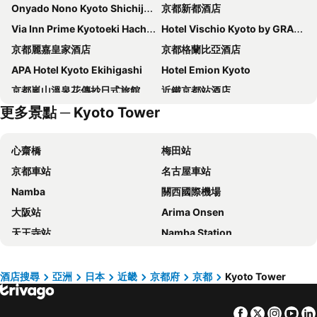
Onyado Nono Kyoto Shichijo Natural Hot Spring
京都新都酒店
Via Inn Prime Kyotoeki Hachijoguchi
Hotel Vischio Kyoto by GRANVIA
京都麗嘉皇家酒店
京都格蘭比亞酒店
APA Hotel Kyoto Ekihigashi
Hotel Emion Kyoto
京都嵐山溫泉花傳抄日式旅館
近鐵京都站酒店
更多景點 ─ Kyoto Tower
Dormy Inn Premium Kyoto Ekimae Natural Hot Spring
京都新阪急酒店
京都站前 APA 酒店
三井花園飯店京都四條
心齋橋
梅田站
APA Hotel Kyoto Eki Horikawadori
REF Kyoto Hachijoguchi by VESSEL HOTELS
京都車站
名古屋車站
ALA HOTEL KYOTO
Hotel Musse Kyoto Shijo Kawaramachi Meitetsu
Namba
關西國際機場
櫻花台畫室酒店
Vessel Hotel Campana Kyoto Gojo
大阪站
Arima Onsen
麗嘉GRAN京都酒店
京都三條三井花園酒店
天王寺站
Namba Station
京都八條口大和皇家酒店
DoubleTree by Hilton Kyoto Station
日本環球影城
道頓崛
Daiwa Roynet Hotel Kyoto Ekimae PREMIER
WAYFARER Kyoto Shijo
梅田天空之城
神戶三宮車站
京都埃爾旅館
京都京阪大酒店
酒店搜尋
亞洲
日本
近畿
京都府
京都
Kyoto Tower
Namba City
榮車站
Hotel Keihan Kyotoeki Minami
Richmond Hotel Premier Kyoto Ekimae
Facebook
Twitter
Insta
Yo
城崎溫泉
心齋橋站
京都塔酒店
Richmond Hotel Premier Kyoto Shijo