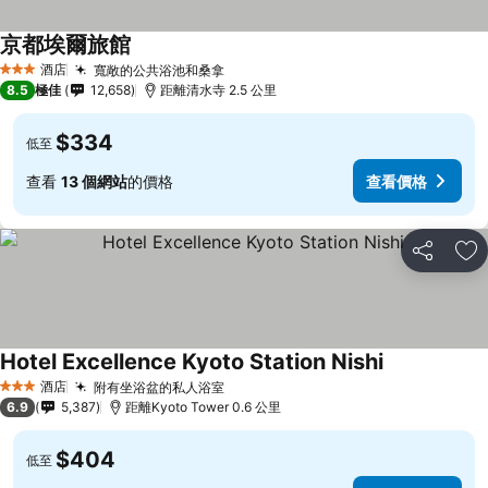
京都埃爾旅館
酒店
寬敞的公共浴池和桑拿
3 星級
8.5
極佳
12,658
距離清水寺 2.5 公里
$334
低至
查看
13 個網站
的價格
查看價格
分享
放
Hotel Excellence Kyoto Station Nishi
酒店
附有坐浴盆的私人浴室
3 星級
6.9
5,387
距離Kyoto Tower 0.6 公里
$404
低至