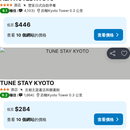
酒店
豐富日式自助早餐
4 星級
9.1
極佳
4,103
距離Kyoto Tower 0.3 公里
$446
低至
查看
10 個網站
的價格
查看價格
分享
放
TUNE STAY KYOTO
酒店
京都主題書店和圖書館
3 星級
9.2
極佳
1,664
距離Kyoto Tower 0.3 公里
$284
低至
查看
10 個網站
的價格
查看價格