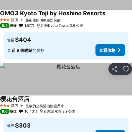
OMO3 Kyoto Toji by Hoshino Resorts
酒店
藝術化的佛教主題裝飾
3 星級
8.4
很好
1,577
距離Kyoto Tower 0.9 公里
$404
低至
查看
9 個網站
的價格
查看價格
分享
放
櫻花台酒店
酒店
寬敞的公共浴池附設桑拿
3 星級
8.6
極佳
10,431
距離清水寺 2.9 公里
$303
低至