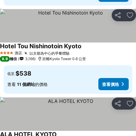
分享
放
Hotel Tou Nishinotoin Kyoto
酒店
以京都為中心的早餐體驗
4 星級
8.9
極佳
3,166
距離Kyoto Tower 0.6 公里
$538
低至
查看
11 個網站
的價格
查看價格
分享
放
ALA HOTEL KYOTO