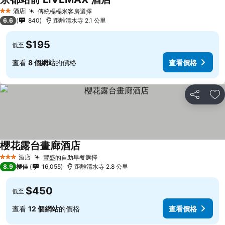
酒店
傳統榻榻米客房選擇
2 星級
6.6
840
距離清水寺 2.1 公里
$195
低至
查看
8 個網站
的價格
查看價格
分享
放
櫻花露台畫廊酒店
酒店
豐盛的自助早餐選擇
3 星級
8.9
極佳
16,055
距離清水寺 2.8 公里
$450
低至
查看
12 個網站
的價格
查看價格