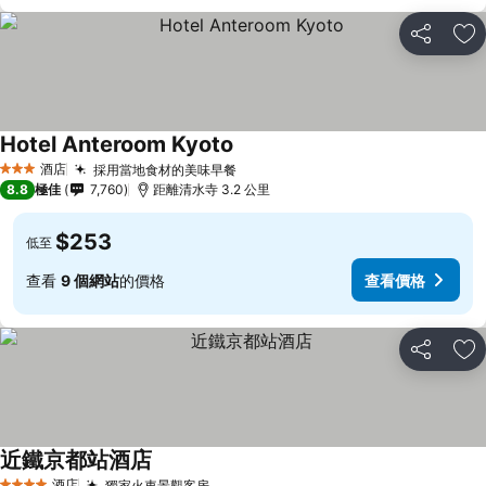
分享
放
Hotel Anteroom Kyoto
酒店
採用當地食材的美味早餐
3 星級
8.8
極佳
7,760
距離清水寺 3.2 公里
$253
低至
查看
9 個網站
的價格
查看價格
分享
放
近鐵京都站酒店
酒店
獨家火車景觀客房