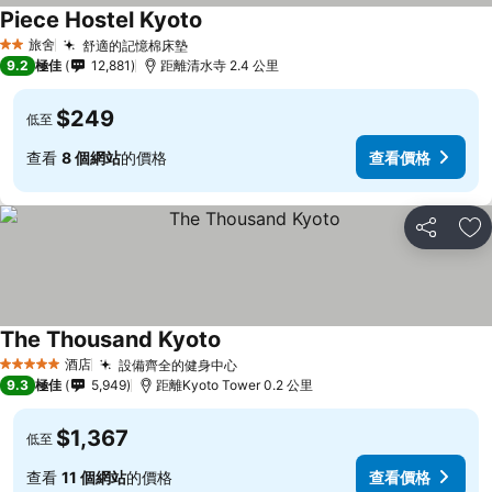
Piece Hostel Kyoto
旅舍
舒適的記憶棉床墊
2 星級
9.2
極佳
12,881
距離清水寺 2.4 公里
$249
低至
查看
8 個網站
的價格
查看價格
分享
放
The Thousand Kyoto
酒店
設備齊全的健身中心
5 星級
9.3
極佳
5,949
距離Kyoto Tower 0.2 公里
$1,367
低至
查看
11 個網站
的價格
查看價格