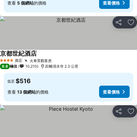
查看
5 個網站
的價格
查看價格
分享
放
京都世紀酒店
酒店
火車景觀客房
4 星級
8.8
極佳
10,210
距離清水寺 2.3 公里
$516
低至
查看
13 個網站
的價格
查看價格
分享
放