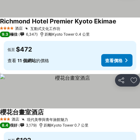
Richmond Hotel Premier Kyoto Ekimae
酒店
互動式文化工作坊
4 星級
9.3
極佳
6,347
距離Kyoto Tower 0.4 公里
$472
低至
查看
11 個網站
的價格
查看價格
分享
放
櫻花台畫室酒店
酒店
現代美學與青年旅館魅力
3 星級
8.4
很好
3,179
距離Kyoto Tower 0.7 公里