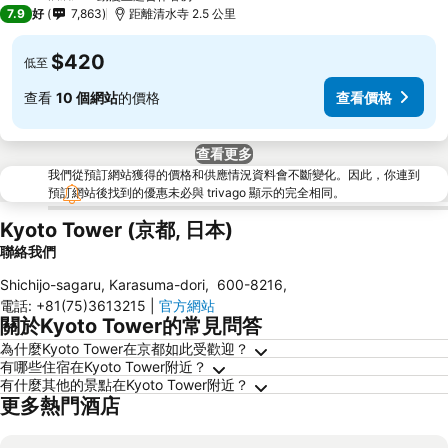
4 星級
7.9
好
7,863
距離清水寺 2.5 公里
$420
低至
查看
10 個網站
的價格
查看價格
查看更多
我們從預訂網站獲得的價格和供應情況資料會不斷變化。因此，你連到
預訂網站後找到的優惠未必與 trivago 顯示的完全相同。
Kyoto Tower (京都, 日本)
聯絡我們
Shichijo-sagaru, Karasuma-dori
,
600-8216
,
電話
:
+81(75)3613215
|
官方網站
關於Kyoto Tower的常見問答
為什麼Kyoto Tower在京都如此受歡迎？
有哪些住宿在Kyoto Tower附近？
有什麼其他的景點在Kyoto Tower附近？
更多熱門酒店