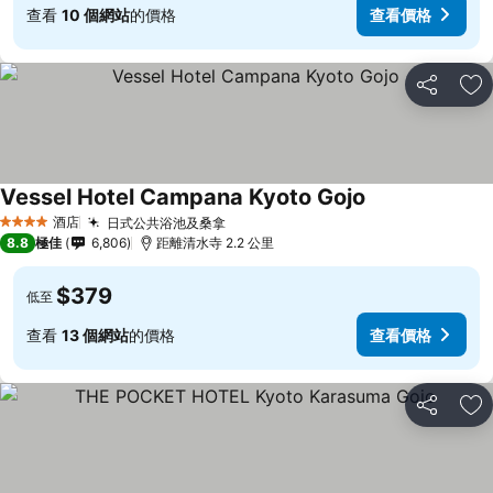
查看
10 個網站
的價格
查看價格
分享
放
Vessel Hotel Campana Kyoto Gojo
酒店
日式公共浴池及桑拿
4 星級
8.8
極佳
6,806
距離清水寺 2.2 公里
$379
低至
查看
13 個網站
的價格
查看價格
分享
放