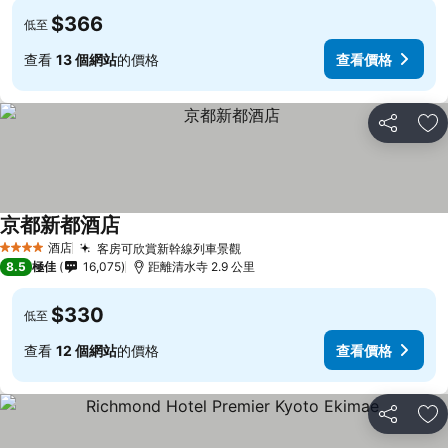
$366
低至
查看
13 個網站
的價格
查看價格
分享
放
京都新都酒店
酒店
客房可欣賞新幹線列車景觀
4 星級
8.5
極佳
16,075
距離清水寺 2.9 公里
$330
低至
查看
12 個網站
的價格
查看價格
分享
放