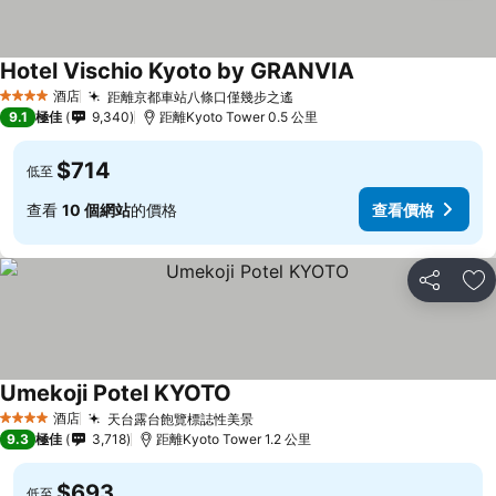
Hotel Vischio Kyoto by GRANVIA
酒店
距離京都車站八條口僅幾步之遙
4 星級
9.1
極佳
9,340
距離Kyoto Tower 0.5 公里
$714
低至
查看
10 個網站
的價格
查看價格
分享
放
Umekoji Potel KYOTO
酒店
天台露台飽覽標誌性美景
4 星級
9.3
極佳
3,718
距離Kyoto Tower 1.2 公里
$693
低至