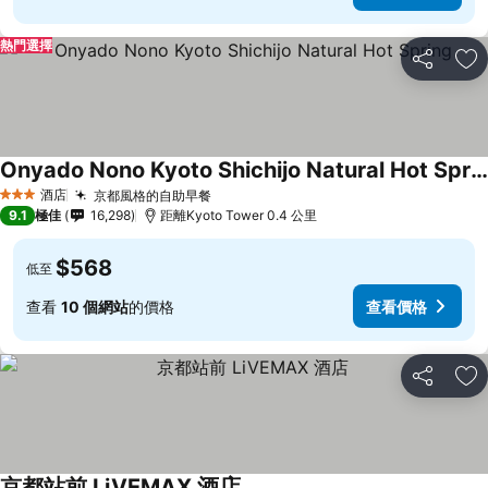
熱門選擇
分享
放
Onyado Nono Kyoto Shichijo Natural Hot Spring
酒店
京都風格的自助早餐
3 星級
9.1
極佳
16,298
距離Kyoto Tower 0.4 公里
$568
低至
查看
10 個網站
的價格
查看價格
分享
放
京都站前 LiVEMAX 酒店