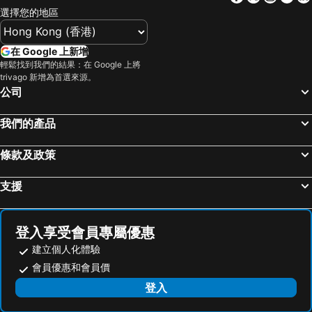
選擇您的地區
下呂溫泉
新大阪站
Hotel Gran Ms Kyoto
京都三條皇家公園酒店
金澤車站
高松車站
京都法華俱樂部酒店
Daiwa Roynet Hotel Kyoto Terrace Hachijo PREMIER
在 Google 上新增
白浜溫泉
岡山車站
THE BLOSSOM KYOTO
Sanco Inn Kyoto Hachijoguchi
輕鬆找到我們的結果：在 Google 上將
trivago 新增為首選來源。
大阪城
道頓堀
Biwako Hotel
京都布來頓酒店
公司
嵐山竹林
Himeji Station
Hotel The M's Kyoto
京都阿爾蒙特酒店
大阪國際機場
天橋立溫泉
烏丸京都酒店
Hotel Keihan Kyoto Hachijoguchi
我們的產品
清水寺
名古屋飞行场
櫻花露台畫廊酒店
東急京都大飯店
條款及政策
Suzuka Circuit
Rinku Town Station
京都哈頓酒店
Keio Prelia Hotel Kyoto Karasuma Gojo
Chubu Centrair International Airport
Awaji Island
Solaria Nishitetsu Hotel Kyoto Premier
Kyoto Universal Hotel Karasuma
支援
Tottori Station
三朝溫泉
APA Hotel Kyoto Ekimae Chuoguchi
京都塔附樓酒店
Yodoyabashi Station
Osaka City Air Terminal
Mitsui Garden Hotel Kyoto Station
The Thousand Kyoto
登入享受會員專屬優惠
奈良車站
神戶車站
hotel androoms Kyoto Shichijo
京都水湯島 APA 酒店
建立個人化體驗
Karasuma Station
Nagoya Dome
京都世紀酒店
京都站前 LiVEMAX 酒店
會員優惠和會員價
祇園四条車站
山中溫泉
HIDEOUT
TUNE STAY KYOTO
登入
合掌村
Nipponbashi Station
Ebisuya-Cho Machiya
Hotel Piazza Biwako