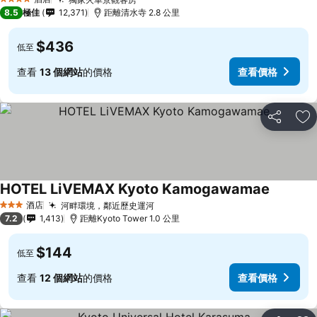
4 星級
8.5
極佳
12,371
距離清水寺 2.8 公里
$436
低至
查看
13 個網站
的價格
查看價格
分享
放
HOTEL LiVEMAX Kyoto Kamogawamae
酒店
河畔環境，鄰近歷史運河
3 星級
7.2
1,413
距離Kyoto Tower 1.0 公里
$144
低至
查看
12 個網站
的價格
查看價格