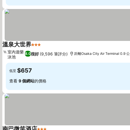
溫泉大世界
3 星級
室內遊樂
很好
(9,596 筆評分)
8.0
距離Osaka City Air Terminal 0.9 
泳池
$657
低至
查看
9 個網站
的價格
南巴微笑酒店