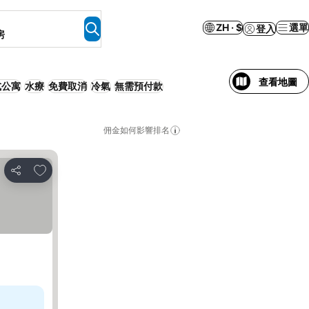
ZH · $
選單
登入
房
查看地圖
式公寓
水療
免費取消
冷氣
無需預付款
佣金如何影響排名
放到收藏夾
分享