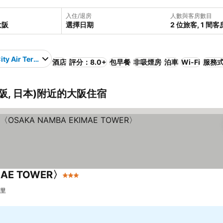
入住/退房
人數與客房數目
選擇日期
2 位旅客, 1 間客
ity Air Terminal
酒店
評分：8.0+
包早餐
非吸煙房
泊車
Wi-Fi
服務
al (大阪, 日本)附近的大阪住宿
MAE TOWER〉
3 星級
公里