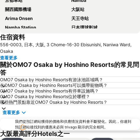
京都車站
Namba
關西國際機場
大阪站
Arima Onsen
天王寺站
Namba Station
日本環球影城
住宿資料
道頓崛
梅田天空之城
556-0003, 日本, 大阪, 3 Chome-16-30 Ebisunishi, Naniwa Ward,
神戶三宮車站
Namba City
Osaka
心齋橋站
新大阪站
查看更多
關於OMO7 Osaka by Hoshino Resorts的常見問
大阪城
道頓堀
答
嵐山竹林
大阪國際機場
OMO7 Osaka by Hoshino Resorts有游泳池區域嗎？
清水寺
Rinku Town Station
在OMO7 Osaka by Hoshino Resorts可以攜帶寵物嗎？
OMO7 Osaka by Hoshino Resorts有停車設施嗎？
Yodoyabashi Station
Osaka City Air Terminal
OMO7 Osaka by Hoshino Resorts位於哪裡？
奈良車站
神戶車站
哪些熱門景點靠近OMO7 Osaka by Hoshino Resorts？
Karasuma Station
祇園四条車站
查看更多
Nipponbashi Station
三宮車站
我們從預訂網站獲得的價格和供應情況資料會不斷變化。因此，你連到
Kitahama Station
京都市役所前車站
預訂網站後找到的優惠未必與 trivago 顯示的完全相同。
大阪最高評分Hotels之一
Osaka Castle
大阪京瓷巨蛋