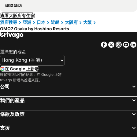
淡路酒店
查看大阪所有住宿
酒店搜尋
亞洲
日本
近畿
大阪府
大阪
OMO7 Osaka by Hoshino Resorts
Facebook
Twitter
Insta
Yo
選擇您的地區
在 Google 上新增
輕鬆找到我們的結果：在 Google 上將
trivago 新增為首選來源。
公司
我們的產品
條款及政策
支援