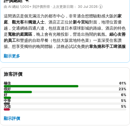
評價總結
由 AI 總結 1,000+ 則評價所得 · 上次更新日期： 30 Jul 2026
這間酒店是個充滿活力的都市中心，非常適合想體驗動感大阪的
家
庭
、
觀光客
和
獨遊人士
。酒店正正位於
新今宮站
對面，地理位置優
越，交通網絡四通八達，包括直達日本環球影城的路線。酒店的特色
是
寬敞的庭園區
，晚上會有光雕投影，營造出熱鬧的氣氛。
細心友善
的員工
和豐盛的自助早餐（包括大阪當地特色菜）一直深受住客讚
揚。想享受獨特的晚間體驗，請務必試試免費的
章魚燒和手工啤酒服
務
。
顯示更多
旅客評價
極佳
61
%
很好
23
%
好
6
%
中等
5
%
欠佳
5
%
顯示評價