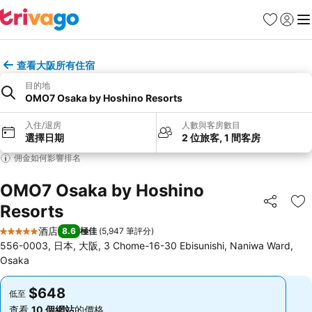
收藏夾
登入
選
查看大阪所有住宿
目的地
OMO7 Osaka by Hoshino Resorts
入住/退房
人數與客房數目
選擇日期
2 位旅客, 1 間客房
佣金如何影響排名
OMO7 Osaka by Hoshino
Resorts
分享
放
酒店
8.6
極佳
(
5,947 筆評分
)
5 星級
556-0003, 日本, 大阪, 3 Chome-16-30 Ebisunishi, Naniwa Ward,
Osaka
$648
$648
低至
低至
查看
10 個網站
的價格
查看
10 個網站
的價格