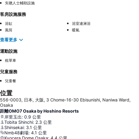
失聰人士輔助設施
客房設施服務
浴缸
浴室連淋浴
風筒
暖氣
查看更多
運動設施
租單車
兒童服務
兒童餐
位置
556-0003, 日本, 大阪, 3 Chome-16-30 Ebisunishi, Naniwa Ward,
Osaka
距離OMO7 Osaka by Hoshino Resorts
岸里玉出
:
0.9
公里
Tobita Shinchi
:
2.3
公里
Shinsekai
:
3.1
公里
Nmb48劇場
:
4.1
公里
Kyocera Dome Osaka
:
4.4
公里