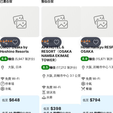
已選住宿
類似住宿
酒店
酒店
酒店
5 星級
3 星級
4 星級
分享
放到收藏夾
分享
放到收藏夾
分享
放到收藏
OMO7 Osaka by
APA HOTEL＆
Hotel Hankyu RES
Hoshino Resorts
RESORT〈OSAKA
OSAKA
NAMBA EKIMAE
8.6
8.9
極佳
(
5,947 筆評分
)
極佳
(
15,871 筆
TOWER〉
大阪, 日本
大阪, 距離市中心 1.
8.5
極佳
(
17,212 筆評分
)
大阪, 距離市中心 3.1 公里
免費 Wi-Fi
免費 Wi-Fi
停車場
冷氣
免費 Wi-Fi
冷氣
餐廳
游泳池
水療
查看價格
查看價格
$648
$794
低至
低至
查看價格
$398
低至