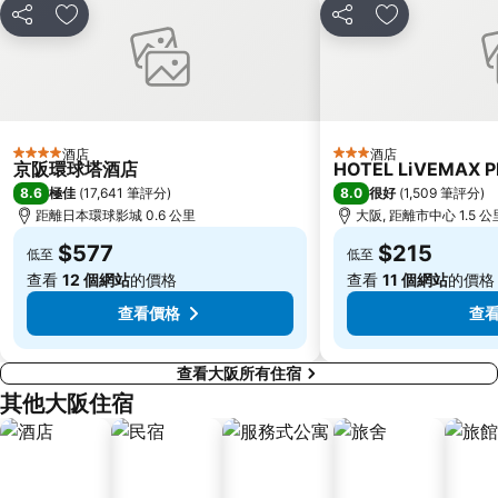
二條城
東本願寺
分享
放到收藏夾
分享
放到收藏夾
祇園
Honmachi Station
Kyobashi Station
Rinku Premium Outlets
伏見稻荷大社
Namba Parks
Kyoto Tower
八坂神社
酒店
酒店
4 星級
3 星級
京阪環球塔酒店
HOTEL LiVEMAX 
Hankyu Umeda Honten
Nishikujo Station
8.6
8.0
極佳
(
17,641 筆評分
)
很好
(
1,509 筆評分
)
伏尾溫泉
Nara Park
距離日本環球影城 0.6 公里
大阪, 距離市中心 1.5 公
Kawaramachi Station
Sakaisuji Hommachi Station
$577
$215
低至
低至
查看
12 個網站
的價格
查看
11 個網站
的價格
查看價格
查
查看大阪所有住宿
其他大阪住宿