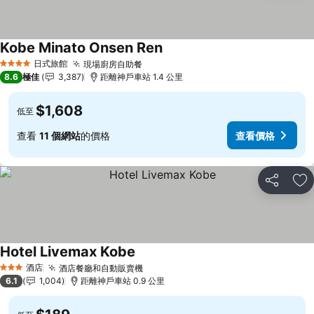
Kobe Minato Onsen Ren
查看價格
日式旅館
現場廚房自助餐
查看價格
4 星級
8.6
極佳
3,387
距離神戶車站 1.4 公里
$1,608
低至
查看
11 個網站
的價格
查看價格
分享
放
Hotel Livemax Kobe
查看價格
酒店
酒店餐廳和自動販賣機
查看價格
3 星級
6.1
1,004
距離神戶車站 0.9 公里