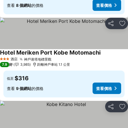
查看
8 個網站
的價格
查看價格
分享
放
Hotel Meriken Port Kobe Motomachi
查看價格
酒店
神戶港塔地標景觀
查看價格
3 星級
7.9
好
3,985
距離神戶車站 1.1 公里
$316
低至
查看
9 個網站
的價格
查看價格
分享
放