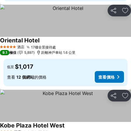
分享
放
Oriental Hotel
查看價格
酒店
17樓全景接待處
查看價格
5 星級
9.1
極佳
5,897
距離神戶車站 1.6 公里
$1,017
低至
查看
12 個網站
的價格
查看價格
分享
放
Kobe Plaza Hotel West
查看價格