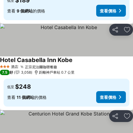
$189
低至
查看
9 個網站
的價格
查看價格
分享
放
Hotel Casabella Inn Kobe
查看價格
酒店
正宗尼泊爾咖喱餐廳
查看價格
3 星級
7.5
好
3,058
距離神戶車站 0.7 公里
$248
低至
查看
11 個網站
的價格
查看價格
分享
放