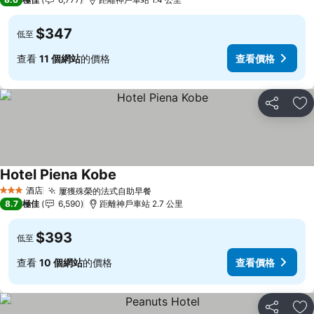
$347
低至
查看
11 個網站
的價格
查看價格
分享
放
Hotel Piena Kobe
查看價格
酒店
屢獲殊榮的法式自助早餐
查看價格
3 星級
8.7
極佳
6,590
距離神戶車站 2.7 公里
$393
低至
查看
10 個網站
的價格
查看價格
分享