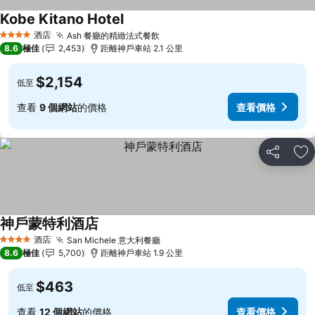
Kobe Kitano Hotel
查看價格
酒店
Ash 餐廳的精緻法式餐飲
查看價格
4 星級
8.6
極佳
2,453
距離神戶車站 2.1 公里
$2,154
低至
查看
9 個網站
的價格
查看價格
分享
放
神戶蒙特利酒店
查看價格
酒店
San Michele 意大利餐廳
查看價格
4 星級
8.6
極佳
5,700
距離神戶車站 1.9 公里
$463
低至
查看
12 個網站
的價格
查看價格