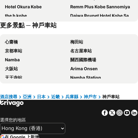
Hotel Okura Kobe
Remm Plus Kobe Sannomiya
the b kobe
Daiwa Roynet Hotel Kobe Sannomiya
更多景點 ─ 神戶車站
The Royal Park Canvas Kobe Sannomiya
BRENZA HOTEL
Daiwa Roynet Hotel KOBE-SANNOMIYA PREMIER
Centurion Hotel Grand Kobe Station
心齋橋
梅田站
Candeo Hotels Kobe Tor Road
Comfort Hotel ERA Kobe Sannomiya
京都車站
名古屋車站
Seaside Hotel Maiko Villa Kobe
Hotel Sunroute Sopra Kobe
Namba
關西國際機場
Kobe Luminous Hotel Sannomiya
Hotel Monte Hermana Kobe Amalie
大阪站
Arima Onsen
KOKO HOTEL Kobe Sannomiya
Arima Onsen Takayamaso Hanano
天王寺站
Namba Station
Ana Crowne Plaza Kobe By Ihg
Four Points Flex by Sheraton Kobe Sannomiya
日本環球影城
道頓崛
Kobe Port Tower Hotel
Kobe Bay Sheraton Hotel & Towers
梅田天空之城
神戶三宮車站
Kobe Plaza Hotel
Hotel Sunroute Sopra Kobe Annesso
酒店搜尋
亞洲
日本
近畿
兵庫縣
神戶市
神戶車站
Namba City
榮車站
Merveille Arima
Hotel Piena Kobe
Facebook
Twitter
Insta
Yo
城崎溫泉
心齋橋站
Kobe Seishin Oriental Hotel
Centurion Hotel Vintage Kobe
選擇您的地區
新大阪站
高松車站
Kobe Plaza Hotel West
Hotel Hewitt Koshien
白浜溫泉
岡山車站
Hotel Plaza Kobe
Hotel Meriken Port Kobe Motomachi
在 Google 上新增