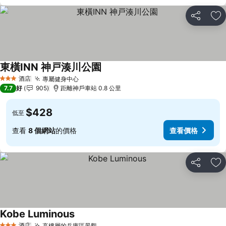
分享
放
東橫INN 神戸湊川公園
查看價格
酒店
專屬健身中心
查看價格
3 星級
7.7
好
905
距離神戶車站 0.8 公里
$428
低至
查看
8 個網站
的價格
查看價格
分享
放
Kobe Luminous
查看價格
酒店
高樓層的兵庫區景觀