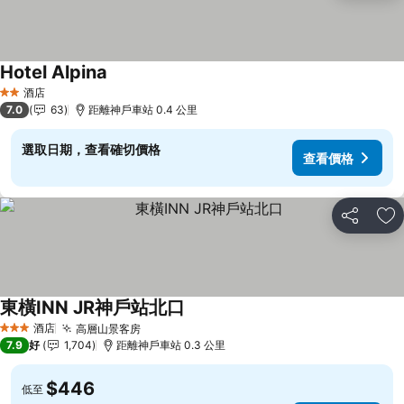
Hotel Alpina
查看價格
酒店
2 星級
7.0
63
距離神戶車站 0.4 公里
選取日期，查看確切價格
查看價格
分享
放
東橫INN JR神戶站北口
查看價格
酒店
高層山景客房
查看價格
3 星級
7.9
好
1,704
距離神戶車站 0.3 公里
$446
低至