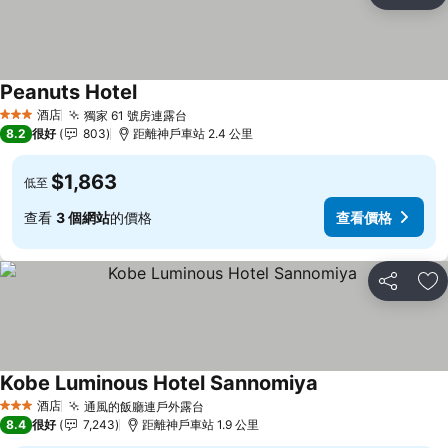
放
Peanuts Hotel
查看價格
酒店
獨家 61 號房連露台
查看價格
3 星級
8.2
很好
803
距離神戶車站 2.4 公里
$1,863
低至
查看
3 個網站
的價格
查看價格
分享
放
Kobe Luminous Hotel Sannomiya
查看價格
酒店
通風的飯廳連戶外露台
查看價格
3 星級
8.4
很好
7,243
距離神戶車站 1.9 公里