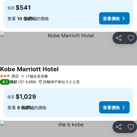
$541
低至
查看
10 個網站
的價格
查看價格
分享
放
Kobe Marriott Hotel
查看價格
酒店
17樓全景用餐
查看價格
3 星級
8.1
很好
6,688
距離神戶車站 0.2 公里
$1,029
低至
查看
8 個網站
的價格
查看價格
分享
放