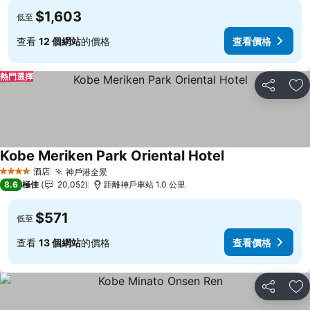
$1,603
低至
查看
12 個網站
的價格
查看價格
熱門選擇
分享
放
Kobe Meriken Park Oriental Hotel
查看價格
酒店
神戶港全景
查看價格
4 星級
8.6
極佳
20,052
距離神戶車站 1.0 公里
$571
低至
查看
13 個網站
的價格
查看價格
分享
放