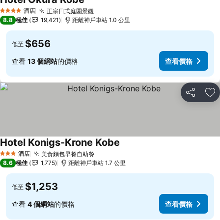
查看價格
酒店
正宗日式庭園景觀
查看價格
4 星級
8.8
極佳
19,421
距離神戶車站 1.0 公里
$656
低至
查看
13 個網站
的價格
查看價格
分享
放
Hotel Konigs-Krone Kobe
查看價格
酒店
美食麵包早餐自助餐
查看價格
3 星級
8.6
極佳
1,775
距離神戶車站 1.7 公里
$1,253
低至
查看
4 個網站
的價格
查看價格