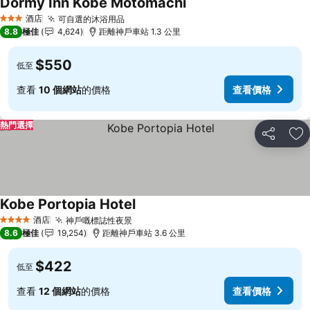
Dormy Inn Kobe Motomachi
查看價格
酒店
可自選的沐浴用品
查看價格
3 星級
8.8
極佳
4,624
距離神戶車站 1.3 公里
$550
低至
查看
10 個網站
的價格
查看價格
熱門選擇
分享
放
Kobe Portopia Hotel
查看價格
酒店
神戶嘅標誌性夜景
查看價格
4 星級
8.6
極佳
19,254
距離神戶車站 3.6 公里
$422
低至
查看
12 個網站
的價格
查看價格