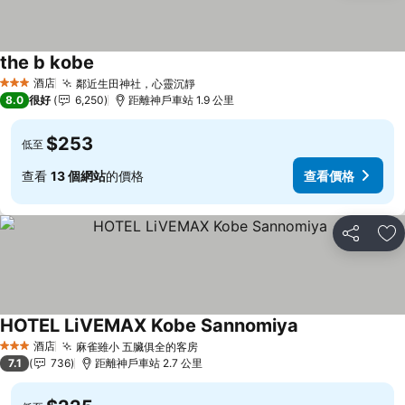
the b kobe
查看價格
酒店
鄰近生田神社，心靈沉靜
查看價格
3 星級
8.0
很好
6,250
距離神戶車站 1.9 公里
$253
低至
查看
13 個網站
的價格
查看價格
分享
放
HOTEL LiVEMAX Kobe Sannomiya
查看價格
酒店
麻雀雖小 五臟俱全的客房
查看價格
3 星級
7.1
736
距離神戶車站 2.7 公里