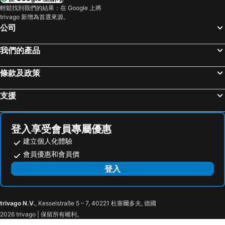
大阪城
道頓堀
Hotel Casabella Inn Kobe
Kobe Motomachi Tokyu REI Hotel
輕鬆找到我們的結果：在 Google 上將
trivago 新增為首選來源。
嵐山竹林
Himeji Station
Green Rich Hotel Kobe Sannomiya
Peanuts Hotel
公司
大阪國際機場
天橋立溫泉
Kobe Sannomiya Tokyu REI Hotel
Kobe Luminous
清水寺
名古屋飞行场
Oriental Hotel
APA Hotel Kobe Sannomiya Ekimae
我們的產品
Suzuka Circuit
皆生溫泉
SK HOTEL Kobe Ekimae
Arima Onsen Koki
條款及政策
Rinku Town Station
Awaji Island
東橫INN 神戶三之宮 1
Nesta Resort Kobe
Tottori Station
三朝溫泉
Hotel La Suite Kobe Harborland
Hotel Pearl City Kobe
支援
Chubu Centrair International Airport
Yodoyabashi Station
Kobe Marriott Hotel
Kobe City Gardens Hotel
Osaka City Air Terminal
奈良車站
Kobe Hotel Juraku
東橫INN JR神戶站北口
登入享受會員專屬優惠
神戶車站
Karasuma Station
Winbell Magic
東橫INN 神戸湊川公園
建立個人化體驗
Nagoya Dome
祇園四条車站
Hotel Livemax Kobe
Doushin Business Inn
會員優惠和會員價
Nipponbashi Station
三宮車站
Smile Hotel Kobe Motomachi
HOTEL LiVEMAX Nishinomiya
登入
Nagoyajo Station
Kitahama Station
STYLISH
Hotel Konigs-Krone Kobe
京都市役所前車站
Osaka Castle
Hotel Eldia Luxury Kobe (Adult Only)
Hotel Gallery (Adult Only)
trivago N.V.
, Kesselstraße 5 – 7, 40221 杜塞爾多夫, 德國
Kobe Port Tower
Meriken Park
Kobe Guesthouse
リベラル 神戸三宮男塾ホテルグループ
2026 trivago | 保留所有權利。
Nankinmachi
Motomachi Station