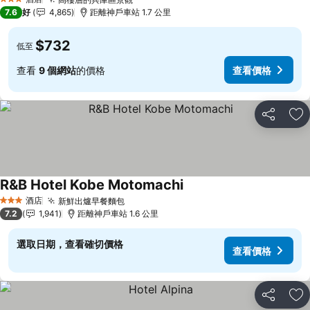
查看價格
3 星級
7.6
好
4,865
距離神戶車站 1.7 公里
$732
低至
查看
9 個網站
的價格
查看價格
分享
放
R&B Hotel Kobe Motomachi
查看價格
酒店
新鮮出爐早餐麵包
查看價格
3 星級
7.2
1,941
距離神戶車站 1.6 公里
選取日期，查看確切價格
查看價格
分享
放