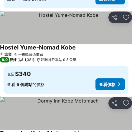
分享
放
Hostel Yume-Nomad Kobe
查看價格
旅舍
一樓嘅藝術畫廊
查看價格
1 星級
8.0
很好
1,381
距離神戶車站 0.8 公里
$340
低至
查看
5 個網站
的價格
查看價格
分享
放