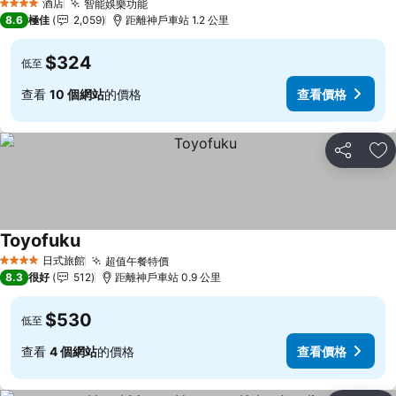
酒店
智能娛樂功能
查看價格
4 星級
8.6
極佳
2,059
距離神戶車站 1.2 公里
$324
低至
查看
10 個網站
的價格
查看價格
分享
放
Toyofuku
查看價格
日式旅館
超值午餐特價
查看價格
4 星級
8.3
很好
512
距離神戶車站 0.9 公里
$530
低至
查看
4 個網站
的價格
查看價格