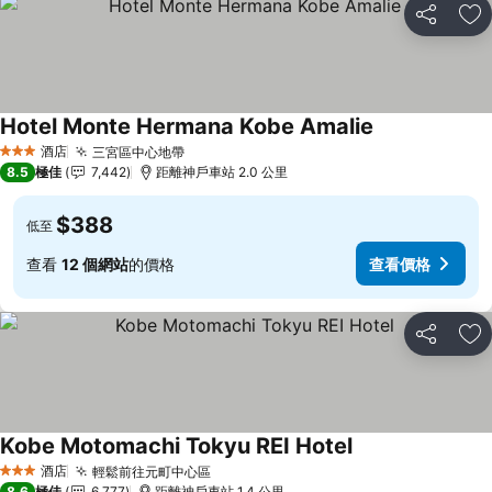
分享
放
Hotel Monte Hermana Kobe Amalie
查看價格
酒店
三宮區中心地帶
查看價格
3 星級
8.5
極佳
7,442
距離神戶車站 2.0 公里
$388
低至
查看
12 個網站
的價格
查看價格
分享
放
Kobe Motomachi Tokyu REI Hotel
查看價格
酒店
輕鬆前往元町中心區
查看價格
3 星級
8.6
極佳
6,777
距離神戶車站 1.4 公里