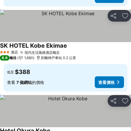
分享
放
SK HOTEL Kobe Ekimae
查看價格
酒店
現代生活風格酒店概念
查看價格
3 星級
8.6
極佳
1,680
距離神戶車站 0.2 公里
$388
低至
查看
7 個網站
的價格
查看價格
分享
放
Hotel Okura Kobe