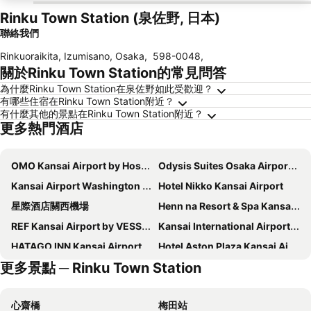
Rinku Town Station (泉佐野, 日本)
聯絡我們
Rinkuoraikita, Izumisano, Osaka
,
598-0048
,
關於Rinku Town Station的常見問答
為什麼Rinku Town Station在泉佐野如此受歡迎？
有哪些住宿在Rinku Town Station附近？
有什麼其他的景點在Rinku Town Station附近？
更多熱門酒店
OMO Kansai Airport by Hoshino Resorts
Odysis Suites Osaka Airport Hotel
Kansai Airport Washington Hotel
Hotel Nikko Kansai Airport
星際酒店關西機場
Henn na Resort & Spa Kansai Airport
REF Kansai Airport by VESSEL HOTELS
Kansai International Airport Hotel 11
HATAGO INN Kansai Airport
Hotel Aston Plaza Kansai Airport
更多景點 ─ Rinku Town Station
The Premium Hotel in Rinku
City Hotel Airport in Prince
N Gate Hotel Osaka
R Hotel Kansai Airport
心齋橋
梅田站
Hotel Route Inn Osaka Izumifuchu
KURA HOTEL IZUMISANO