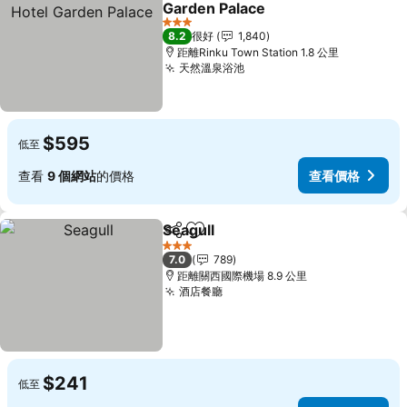
Garden Palace
3 星級
8.2
很好
1,840
距離Rinku Town Station 1.8 公里
天然溫泉浴池
$595
低至
查看
9 個網站
的價格
查看價格
Seagull
分享
放到收藏夾
3 星級
7.0
789
距離關西國際機場 8.9 公里
酒店餐廳
$241
低至