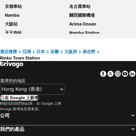
京都車站
名古屋車站
關西機場第一小屋酒店
Hotel The Next Kanku
Namba
關西國際機場
SAKURAKICHI HOTEL
EZ HOTEL Kansai Airport Seaside
大阪站
Arima Onsen
Hotel Kanade Kanku Kaizuka
Seagull
天王寺站
Namba Station
Hotel Route-Inn Osaka Kishiwada -Higashikishiwada Ekimae Kansai Airport-
Kansai Airport Hotel Pine Villa
日本環球影城
道頓崛
HOTEL Gt Kansai International Airport - Adults Only
Hotel Route Inn Kinokawa
梅田天空之城
神戶三宮車站
Kansai Airport First Hotel
Izumisano Center Hotel
酒店搜尋
亞洲
日本
近畿
大阪府
泉佐野
Rinku Town Station
Namba City
榮車站
HOTEL ROUTE-INN Osaka Takaishi -Hagoromo Ekimae-
Kansai Airport Spa Hotel Garden Palace
城崎溫泉
心齋橋站
JIYUKA INN
My Home Inn Sennan, Onosato
Facebook
Twitter
Insta
Yo
新大阪站
高松車站
Bellevue Garden Hotel Kansai International Airport
Hotel Fine Misaki
選擇您的地區
白浜溫泉
岡山車站
My Home Inn Izumisano
JIYUKA INN
大阪城
道頓堀
Hotel Route Inn Osaka Izumi
APA Hotel Kanku Kishiwada
在 Google 上新增
嵐山竹林
Himeji Station
輕鬆找到我們的結果：在 Google 上將
Kanku Izumiotsu Washington Hotel
Plaza In Kanku Hotel
trivago 新增為首選來源。
大阪國際機場
天橋立溫泉
Hotel Sunrise Inn
Hotel New Yutaka
公司
清水寺
名古屋飞行场
Hotel Revoir
Super Hotel Kanku Kumatoriekimae
我們的產品
Suzuka Circuit
Rinku Town Station
Hotel Sha A Nai Yan (Adult Only)
Mimatsuso