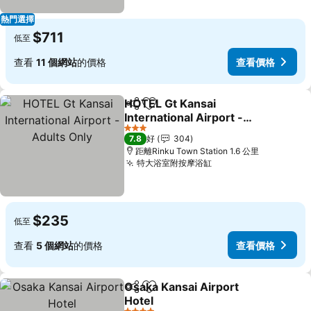
熱門選擇
$711
低至
查看
11 個網站
的價格
查看價格
HOTEL Gt Kansai
分享
放到收藏夾
International Airport -
Adults Only
3 星級
7.8
好
304
距離Rinku Town Station 1.6 公里
特大浴室附按摩浴缸
$235
低至
查看
5 個網站
的價格
查看價格
Osaka Kansai Airport
分享
放到收藏夾
Hotel