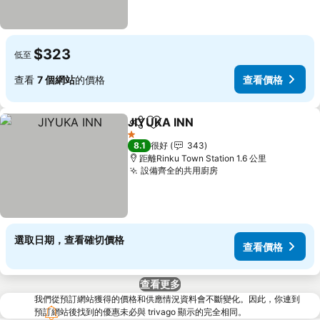
$323
低至
查看
7 個網站
的價格
查看價格
JIYUKA INN
分享
放到收藏夾
1 星級
8.1
很好
343
距離Rinku Town Station 1.6 公里
設備齊全的共用廚房
選取日期，查看確切價格
查看價格
查看更多
我們從預訂網站獲得的價格和供應情況資料會不斷變化。因此，你連到
預訂網站後找到的優惠未必與 trivago 顯示的完全相同。