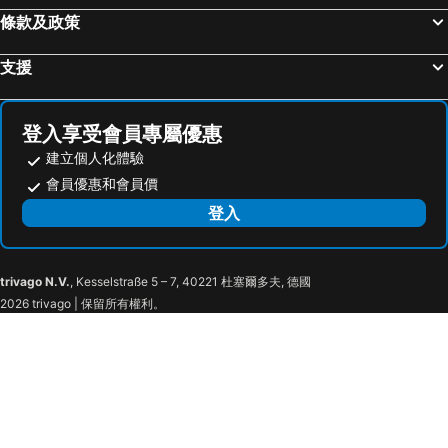
Awaji Island
Chubu Centrair International Airport
Hotel Fine Misaki
Hotel Sunmarine
條款及政策
Tottori Station
三朝溫泉
Hotel Ito
Kanku Joytel Hotel
支援
Yodoyabashi Station
Osaka City Air Terminal
Kanku Sun Plus Yutaka
Hotel Luna (Adult Only)
奈良車站
神戶車站
Karasuma Station
Nagoya Dome
登入享受會員專屬優惠
祇園四条車站
Nipponbashi Station
建立個人化體驗
三宮車站
Nagoyajo Station
會員優惠和會員價
Kitahama Station
京都市役所前車站
登入
Osaka Castle
Tokushima Station
Rinku Premium Outlets
Tombo Ike Park
trivago N.V.
, Kesselstraße 5 – 7, 40221 杜塞爾多夫, 德國
Misaki Park
長野溫泉
2026 trivago | 保留所有權利。
Hamadera Park
Harvest Hill
Children's House Big Bang
Wakayama Station
Wakayama Castle
Sakai Station
Sakai city office
Shirasagi Park Iris Flower Field
Kobe Airport
天見溫泉