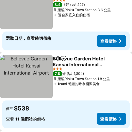
4 星級
8.4
很好
427
距離Rinku Town Station 3.6 公里
適合家庭入住的住宿
選取日期，查看確切價格
查看價格
Bellevue Garden Hotel
分享
放到收藏夾
Kansai International
Airport
3 星級
7.8
好
1,804
距離Rinku Town Station 1.8 公里
Izumi 餐廳的時令國際美食
$538
低至
查看
11 個網站
的價格
查看價格