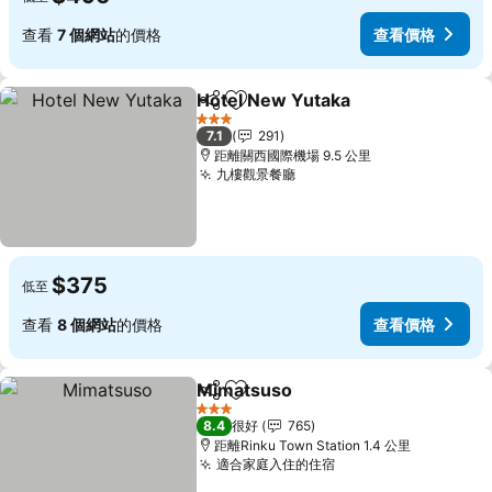
查看
7 個網站
的價格
查看價格
Hotel New Yutaka
分享
放到收藏夾
3 星級
7.1
291
距離關西國際機場 9.5 公里
九樓觀景餐廳
$375
低至
查看
8 個網站
的價格
查看價格
Mimatsuso
分享
放到收藏夾
3 星級
8.4
很好
765
距離Rinku Town Station 1.4 公里
適合家庭入住的住宿