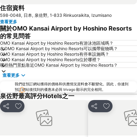
住宿資料
梅田天空之城
神戶三宮車站
598-0048, 日本, 泉佐野, 1-833 Rinkuoraikita, Izumisano
Namba City
心齋橋站
查看更多
新大阪站
大阪城
關於OMO Kansai Airport by Hoshino Resorts
道頓堀
大阪國際機場
的常見問答
Rinku Town Station
Awaji Island
OMO Kansai Airport by Hoshino Resorts有游泳池區域嗎？
在OMO Kansai Airport by Hoshino Resorts可以攜帶寵物嗎？
Yodoyabashi Station
Osaka City Air Terminal
OMO Kansai Airport by Hoshino Resorts有停車設施嗎？
OMO Kansai Airport by Hoshino Resorts位於哪裡？
神戶車站
Nipponbashi Station
哪些熱門景點靠近OMO Kansai Airport by Hoshino Resorts？
三宮車站
Kitahama Station
查看更多
Osaka Castle
大阪京瓷巨蛋
我們從預訂網站獲得的價格和供應情況資料會不斷變化。因此，你連到
Wakayama Station
Honmachi Station
預訂網站後找到的優惠未必與 trivago 顯示的完全相同。
泉佐野最高評分Hotels之一
Rinku Premium Outlets
Kyobashi Station
Namba Parks
Hankyu Umeda Honten
分享
放到收藏夾
分享
放到收藏夾
Nishikujo Station
Universal City Station
Sakaisuji Hommachi Station
長野溫泉
Bentencho Station
Shin Kobe Station