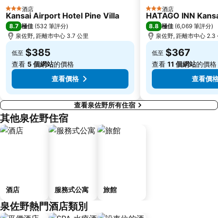
Mount Koyasan
Abeno
酒店
酒店
3 星級
3 星級
Kansai Airport Hotel Pine Villa
HATAGO INN Kansai
Japan Mint
Umeda Art Theater
8.7
8.8
極佳
(
532 筆評分
)
極佳
(
6,069 筆評分
)
Kids Plaza Osaka
Shinsekai
泉佐野, 距離市中心 3.7 公里
泉佐野, 距離市中心 2.3
Grand Front Osaka
Osaka Castle Hall
$385
$367
低至
低至
Kobe Port Tower
Tennoji
查看
5 個網站
的價格
查看
11 個網站
的價格
查看價格
查看價
查看泉佐野所有住宿
其他泉佐野住宿
酒店
服務式公寓
旅館
泉佐野熱門酒店類別