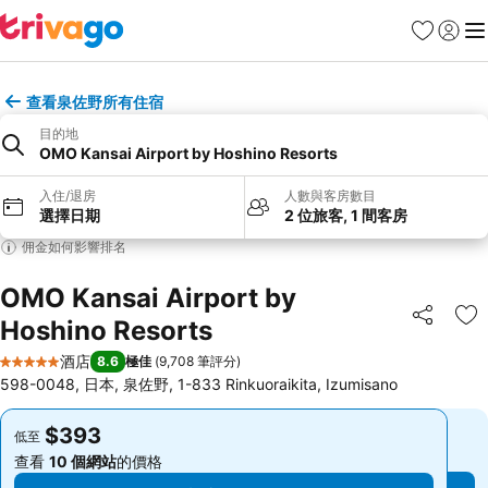
收藏夾
登入
選
查看泉佐野所有住宿
目的地
OMO Kansai Airport by Hoshino Resorts
入住/退房
人數與客房數目
選擇日期
2 位旅客, 1 間客房
佣金如何影響排名
OMO Kansai Airport by
Hoshino Resorts
分享
放
酒店
8.6
極佳
(
9,708 筆評分
)
5 星級
598-0048, 日本, 泉佐野, 1-833 Rinkuoraikita, Izumisano
$393
$393
低至
低至
查看
10 個網站
的價格
查看
10 個網站
的價格