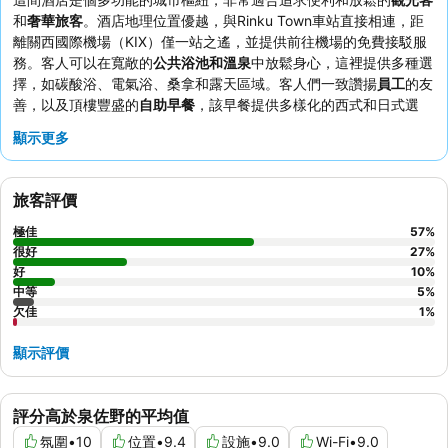
和
奢華旅客
。酒店地理位置優越，與Rinku Town車站直接相連，距
離關西國際機場（KIX）僅一站之遙，並提供前往機場的免費接駁服
務。客人可以在寬敞的
公共浴池和溫泉
中放鬆身心，這裡提供多種選
擇，如碳酸浴、電氣浴、桑拿和露天區域。客人們一致讚揚
員工
的友
善，以及頂樓豐盛的
自助早餐
，該早餐提供多樣化的西式和日式選
擇，並享有全景視野。如欲享受真正高雅的體驗，不妨前往屋頂酒吧
顯示更多
品嚐精釀啤酒，欣賞迷人的日落美景。
旅客評價
極佳
57
%
很好
27
%
好
10
%
中等
5
%
欠佳
1
%
顯示評價
評分高於泉佐野的平均值
氛圍
•
10
位置
•
9.4
設施
•
9.0
Wi-Fi
•
9.0