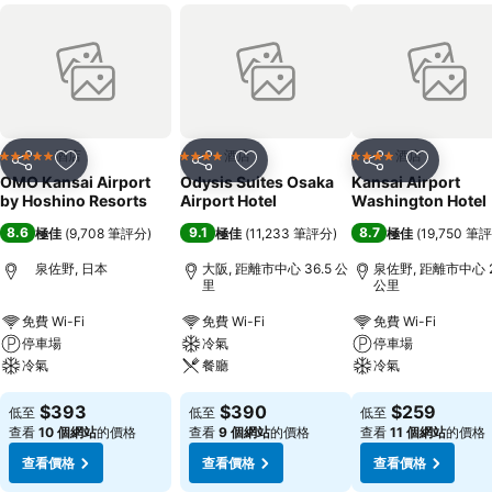
酒店
酒店
酒店
5 星級
4 星級
4 星級
分享
放到收藏夾
分享
放到收藏夾
分享
放到收藏
OMO Kansai Airport
Odysis Suites Osaka
Kansai Airport
by Hoshino Resorts
Airport Hotel
Washington Hotel
8.6
9.1
8.7
極佳
(
9,708 筆評分
)
極佳
(
11,233 筆評分
)
極佳
(
19,750 筆
泉佐野, 日本
大阪, 距離市中心 36.5 公
泉佐野, 距離市中心 2
里
公里
免費 Wi-Fi
免費 Wi-Fi
免費 Wi-Fi
停車場
冷氣
停車場
冷氣
餐廳
冷氣
$393
$390
$259
低至
低至
低至
查看
10 個網站
的價格
查看
9 個網站
的價格
查看
11 個網站
的價格
查看價格
查看價格
查看價格