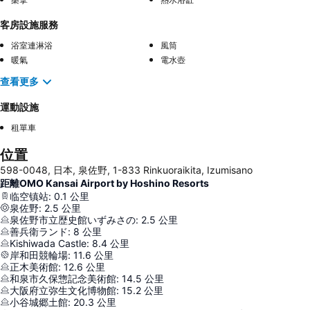
客房設施服務
浴室連淋浴
風筒
暖氣
電水壺
查看更多
運動設施
租單車
位置
598-0048, 日本, 泉佐野, 1-833 Rinkuoraikita, Izumisano
距離OMO Kansai Airport by Hoshino Resorts
临空镇站
:
0.1
公里
泉佐野
:
2.5
公里
泉佐野市立歴史館いずみさの
:
2.5
公里
善兵衛ランド
:
8
公里
Kishiwada Castle
:
8.4
公里
岸和田競輪場
:
11.6
公里
正木美術館
:
12.6
公里
和泉市久保惣記念美術館
:
14.5
公里
大阪府立弥生文化博物館
:
15.2
公里
小谷城郷土館
:
20.3
公里