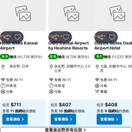
酒店
酒店
酒店
4 星級
5 星級
4 星級
分享
放到收藏夾
分享
放到收藏夾
分享
放到收藏
Hotel Nikko Kansai
OMO Kansai Airport
Odysis Suites Osa
Airport
by Hoshino Resorts
Airport Hotel
9.0
8.6
9.1
極佳
(
41,729 筆評分
)
極佳
(
9,708 筆評分
)
極佳
(
11,233 筆
泉佐野, 日本
泉佐野, 距離市中心 2.5
大阪, 距離市中心 36
公里
里
免費 Wi-Fi
免費 Wi-Fi
免費 Wi-Fi
停車場
停車場
冷氣
冷氣
冷氣
餐廳
查看價格
查看價格
查看價格
$711
$407
$408
低至
低至
低至
查看
11 個網站
的價格
查看
10 個網站
的價格
查看
9 個網站
的價格
查看價格
查看價格
查看價格
查看泉佐野所有住宿