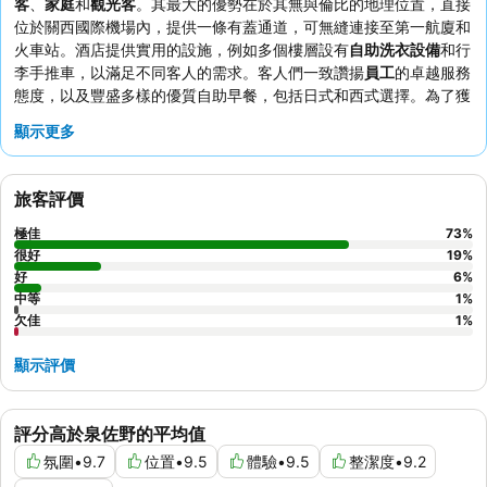
客
、
家庭
和
觀光客
。其最大的優勢在於其無與倫比的地理位置，直接
位於關西國際機場內，提供一條有蓋通道，可無縫連接至第一航廈和
火車站。酒店提供實用的設施，例如多個樓層設有
自助洗衣設備
和行
李手推車，以滿足不同客人的需求。客人們一致讚揚
員工
的卓越服務
態度，以及豐盛多樣的優質自助早餐，包括日式和西式選擇。為了獲
得真正寧靜的體驗，客人應考慮要求入住具有良好
隔音設施
的客房，
顯示更多
以確保住宿期間的安寧。
旅客評價
極佳
73
%
很好
19
%
好
6
%
中等
1
%
欠佳
1
%
顯示評價
評分高於泉佐野的平均值
氛圍
•
9.7
位置
•
9.5
體驗
•
9.5
整潔度
•
9.2