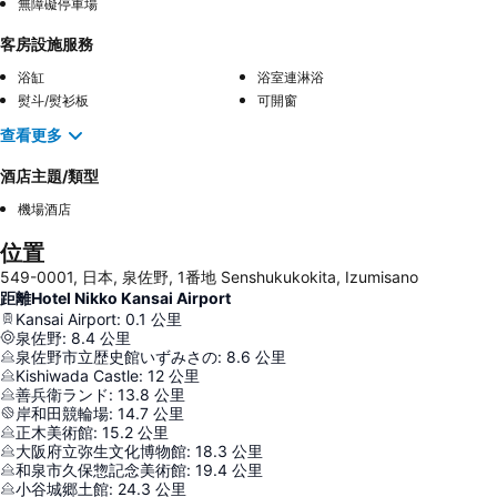
無障礙停車場
客房設施服務
浴缸
浴室連淋浴
熨斗/熨衫板
可開窗
查看更多
酒店主題/類型
機場酒店
位置
549-0001, 日本, 泉佐野, 1番地 Senshukukokita, Izumisano
距離Hotel Nikko Kansai Airport
Kansai Airport
:
0.1
公里
泉佐野
:
8.4
公里
泉佐野市立歴史館いずみさの
:
8.6
公里
Kishiwada Castle
:
12
公里
善兵衛ランド
:
13.8
公里
岸和田競輪場
:
14.7
公里
正木美術館
:
15.2
公里
大阪府立弥生文化博物館
:
18.3
公里
和泉市久保惣記念美術館
:
19.4
公里
小谷城郷土館
:
24.3
公里