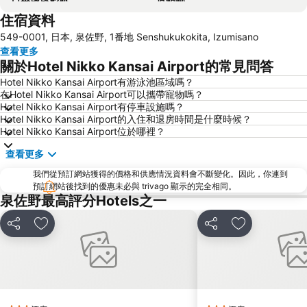
住宿資料
梅田天空之城
神戶三宮車站
549-0001, 日本, 泉佐野, 1番地 Senshukukokita, Izumisano
Namba City
心齋橋站
查看更多
新大阪站
大阪城
關於Hotel Nikko Kansai Airport的常見問答
道頓堀
大阪國際機場
Hotel Nikko Kansai Airport有游泳池區域嗎？
在Hotel Nikko Kansai Airport可以攜帶寵物嗎？
Rinku Town Station
Awaji Island
Hotel Nikko Kansai Airport有停車設施嗎？
Yodoyabashi Station
Osaka City Air Terminal
Hotel Nikko Kansai Airport的入住和退房時間是什麼時候？
Hotel Nikko Kansai Airport位於哪裡？
神戶車站
Nipponbashi Station
查看更多
三宮車站
Kitahama Station
我們從預訂網站獲得的價格和供應情況資料會不斷變化。因此，你連到
Osaka Castle
大阪京瓷巨蛋
預訂網站後找到的優惠未必與 trivago 顯示的完全相同。
Wakayama Station
Honmachi Station
泉佐野最高評分Hotels之一
Rinku Premium Outlets
Kyobashi Station
分享
放到收藏夾
分享
放到收藏夾
Namba Parks
Hankyu Umeda Honten
Nishikujo Station
Universal City Station
Sakaisuji Hommachi Station
長野溫泉
Shin Kobe Station
Bentencho Station