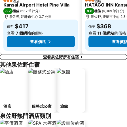
酒店
酒店
3 星級
3 星級
Mount Koyasan
Abeno
Kansai Airport Hotel Pine Villa
HATAGO INN Kansai
8.7
8.8
極佳
(
532 筆評分
)
極佳
(
6,069 筆評分
)
Umeda Art Theater
Kids Plaza Osaka
泉佐野, 距離市中心 3.7 公里
泉佐野, 距離市中心 2.3
Japan Mint
Shinsekai
$417
$368
低至
低至
Grand Front Osaka
Osaka Castle Hall
查看
7 個網站
的價格
查看
11 個網站
的價格
Kobe Port Tower
Tennoji
查看價格
查看價
查看泉佐野所有住宿
其他泉佐野住宿
酒店
服務式公寓
旅館
泉佐野熱門酒店類別