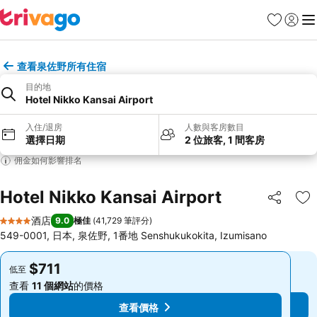
收藏夾
登入
選
查看泉佐野所有住宿
目的地
Hotel Nikko Kansai Airport
入住/退房
人數與客房數目
選擇日期
2 位旅客, 1 間客房
佣金如何影響排名
Hotel Nikko Kansai Airport
分享
放
酒店
9.0
極佳
(
41,729 筆評分
)
4 星級
549-0001, 日本, 泉佐野, 1番地 Senshukukokita, Izumisano
$711
$711
低至
低至
查看
11 個網站
的價格
查看
11 個網站
的價格
查看價格
查看價格