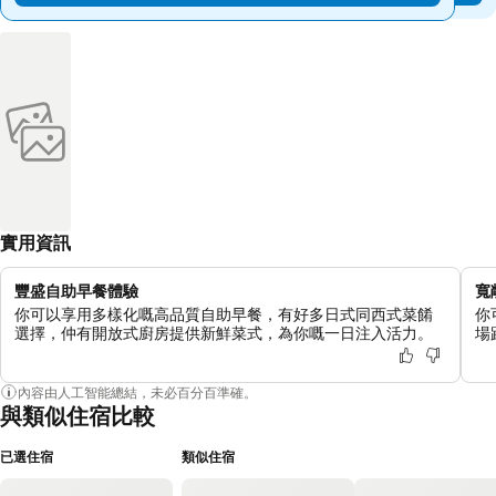
實用資訊
豐盛自助早餐體驗
寬
你可以享用多樣化嘅高品質自助早餐，有好多日式同西式菜餚
你
選擇，仲有開放式廚房提供新鮮菜式，為你嘅一日注入活力。
場
內容由人工智能總結，未必百分百準確。
與類似住宿比較
已選住宿
類似住宿