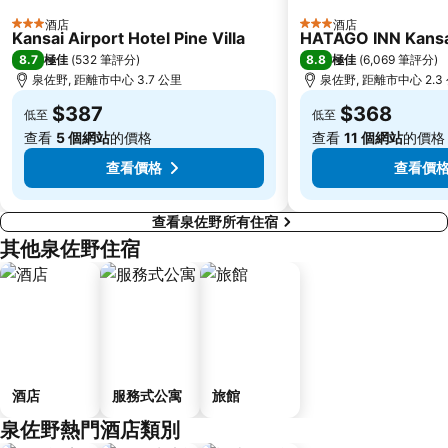
Mount Koyasan
Abeno
酒店
酒店
3 星級
3 星級
Kansai Airport Hotel Pine Villa
HATAGO INN Kansai
Japan Mint
Umeda Art Theater
8.7
8.8
極佳
(
532 筆評分
)
極佳
(
6,069 筆評分
)
Kids Plaza Osaka
Shinsekai
泉佐野, 距離市中心 3.7 公里
泉佐野, 距離市中心 2.3
Grand Front Osaka
Osaka Castle Hall
$387
$368
低至
低至
Kobe Port Tower
Tennoji
查看
5 個網站
的價格
查看
11 個網站
的價格
查看價格
查看價
查看泉佐野所有住宿
其他泉佐野住宿
酒店
服務式公寓
旅館
泉佐野熱門酒店類別