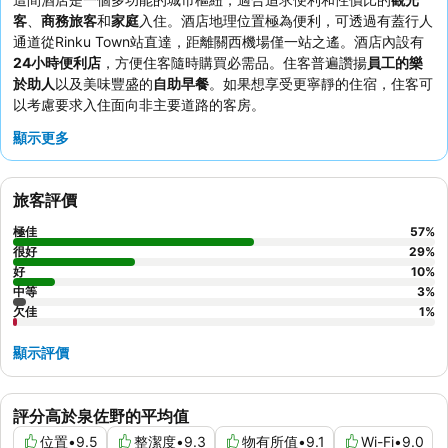
客
、
商務旅客
和
家庭
入住。酒店地理位置極為便利，可透過有蓋行人
通道從Rinku Town站直達，距離關西機場僅一站之遙。酒店內設有
24小時便利店
，方便住客隨時購買必需品。住客普遍讚揚
員工的樂
於助人
以及美味豐盛的
自助早餐
。如果想享受更寧靜的住宿，住客可
以考慮要求入住面向非主要道路的客房。
顯示更多
旅客評價
極佳
57
%
很好
29
%
好
10
%
中等
3
%
欠佳
1
%
顯示評價
評分高於泉佐野的平均值
位置
•
9.5
整潔度
•
9.3
物有所值
•
9.1
Wi-Fi
•
9.0