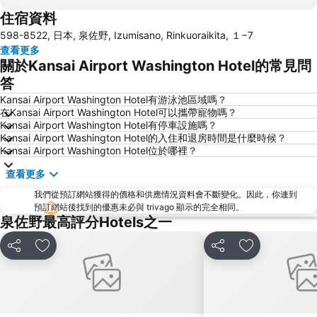
住宿資料
梅田天空之城
神戶三宮車站
598-8522, 日本, 泉佐野, Izumisano, Rinkuoraikita, １−7
Namba City
心齋橋站
查看更多
新大阪站
大阪城
關於Kansai Airport Washington Hotel的常見問
道頓堀
大阪國際機場
答
Rinku Town Station
Awaji Island
Kansai Airport Washington Hotel有游泳池區域嗎？
在Kansai Airport Washington Hotel可以攜帶寵物嗎？
Yodoyabashi Station
Osaka City Air Terminal
Kansai Airport Washington Hotel有停車設施嗎？
Kansai Airport Washington Hotel的入住和退房時間是什麼時候？
神戶車站
Nipponbashi Station
Kansai Airport Washington Hotel位於哪裡？
三宮車站
Kitahama Station
查看更多
Osaka Castle
大阪京瓷巨蛋
我們從預訂網站獲得的價格和供應情況資料會不斷變化。因此，你連到
Wakayama Station
Honmachi Station
預訂網站後找到的優惠未必與 trivago 顯示的完全相同。
泉佐野最高評分Hotels之一
Rinku Premium Outlets
Kyobashi Station
Namba Parks
Hankyu Umeda Honten
分享
放到收藏夾
分享
放到收藏夾
Nishikujo Station
Universal City Station
Sakaisuji Hommachi Station
長野溫泉
Bentencho Station
Shin Kobe Station