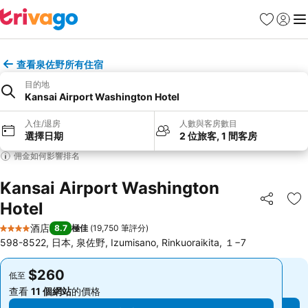
收藏夾
登入
選
查看泉佐野所有住宿
目的地
Kansai Airport Washington Hotel
入住/退房
人數與客房數目
選擇日期
2 位旅客, 1 間客房
佣金如何影響排名
Kansai Airport Washington
Hotel
分享
放
酒店
8.7
極佳
(
19,750 筆評分
)
4 星級
598-8522, 日本, 泉佐野, Izumisano, Rinkuoraikita, １−7
$260
$260
低至
低至
查看
11 個網站
的價格
查看
11 個網站
的價格