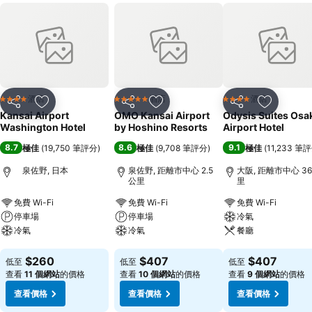
酒店
酒店
酒店
4 星級
5 星級
4 星級
分享
放到收藏夾
分享
放到收藏夾
分享
放到收藏
Kansai Airport
OMO Kansai Airport
Odysis Suites Osa
Washington Hotel
by Hoshino Resorts
Airport Hotel
8.7
8.6
9.1
極佳
(
19,750 筆評分
)
極佳
(
9,708 筆評分
)
極佳
(
11,233 筆
泉佐野, 日本
泉佐野, 距離市中心 2.5
大阪, 距離市中心 36
公里
里
免費 Wi-Fi
免費 Wi-Fi
免費 Wi-Fi
停車場
停車場
冷氣
冷氣
冷氣
餐廳
查看價格
查看價格
查看價格
$260
$407
$407
低至
低至
低至
查看
11 個網站
的價格
查看
10 個網站
的價格
查看
9 個網站
的價格
查看價格
查看價格
查看價格