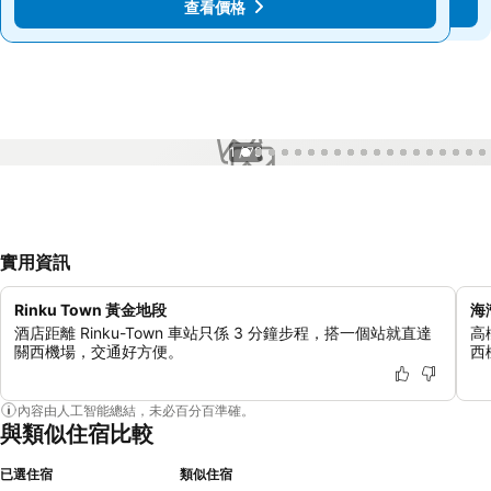
查看價格
查看價格
1 / 79
實用資訊
Rinku Town 黃金地段
海
酒店距離 Rinku-Town 車站只係 3 分鐘步程，搭一個站就直達
高
關西機場，交通好方便。
西
內容由人工智能總結，未必百分百準確。
與類似住宿比較
已選住宿
類似住宿