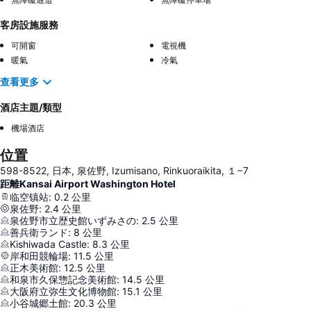
客房設施服務
可開窗
電視機
暖氣
冷氣
查看更多
酒店主題/類型
機場酒店
位置
598-8522, 日本, 泉佐野, Izumisano, Rinkuoraikita, １−7
距離Kansai Airport Washington Hotel
临空镇站
:
0.2
公里
泉佐野
:
2.4
公里
泉佐野市立歴史館いずみさの
:
2.5
公里
善兵衛ランド
:
8
公里
Kishiwada Castle
:
8.3
公里
岸和田競輪場
:
11.5
公里
正木美術館
:
12.5
公里
和泉市久保惣記念美術館
:
14.5
公里
大阪府立弥生文化博物館
:
15.1
公里
小谷城郷土館
:
20.3
公里