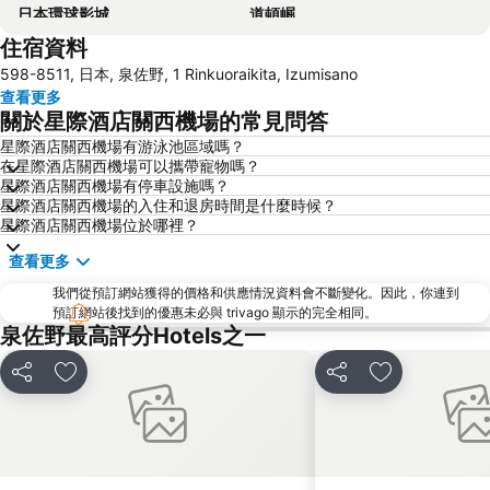
日本環球影城
道頓崛
住宿資料
梅田天空之城
神戶三宮車站
598-8511, 日本, 泉佐野, 1 Rinkuoraikita, Izumisano
Namba City
心齋橋站
查看更多
新大阪站
大阪城
關於星際酒店關西機場的常見問答
道頓堀
大阪國際機場
星際酒店關西機場有游泳池區域嗎？
在星際酒店關西機場可以攜帶寵物嗎？
Rinku Town Station
Awaji Island
星際酒店關西機場有停車設施嗎？
Yodoyabashi Station
Osaka City Air Terminal
星際酒店關西機場的入住和退房時間是什麼時候？
星際酒店關西機場位於哪裡？
神戶車站
Nipponbashi Station
查看更多
三宮車站
Kitahama Station
我們從預訂網站獲得的價格和供應情況資料會不斷變化。因此，你連到
Osaka Castle
大阪京瓷巨蛋
預訂網站後找到的優惠未必與 trivago 顯示的完全相同。
Wakayama Station
Honmachi Station
泉佐野最高評分Hotels之一
Rinku Premium Outlets
Kyobashi Station
分享
放到收藏夾
分享
放到收藏夾
Namba Parks
Hankyu Umeda Honten
Nishikujo Station
Universal City Station
Sakaisuji Hommachi Station
長野溫泉
Bentencho Station
Shin Kobe Station