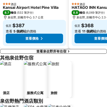
酒店
酒店
3 星級
3 星級
Mount Koyasan
Abeno
Kansai Airport Hotel Pine Villa
HATAGO INN Kansai
8.7
8.8
極佳
(
532 筆評分
)
極佳
(
6,069 筆評分
)
Japan Mint
Umeda Art Theater
泉佐野, 距離市中心 3.7 公里
泉佐野, 距離市中心 2.3
Kids Plaza Osaka
Shinsekai
$387
$368
低至
低至
Grand Front Osaka
Osaka Castle Hall
查看
5 個網站
的價格
查看
11 個網站
的價格
Kobe Port Tower
Tennoji
查看價格
查看價
查看泉佐野所有住宿
其他泉佐野住宿
酒店
服務式公寓
旅館
泉佐野熱門酒店類別