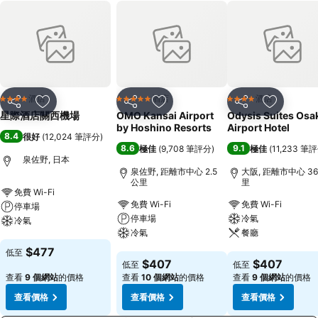
酒店
酒店
酒店
4 星級
5 星級
4 星級
分享
放到收藏夾
分享
放到收藏夾
分享
放到收藏
星際酒店關西機場
OMO Kansai Airport
Odysis Suites Osa
by Hoshino Resorts
Airport Hotel
8.4
很好
(
12,024 筆評分
)
8.6
9.1
極佳
(
9,708 筆評分
)
極佳
(
11,233 筆
泉佐野, 日本
泉佐野, 距離市中心 2.5
大阪, 距離市中心 36
公里
里
免費 Wi-Fi
免費 Wi-Fi
免費 Wi-Fi
停車場
停車場
冷氣
冷氣
冷氣
餐廳
查看價格
$477
低至
查看價格
查看價格
$407
$407
低至
低至
查看
9 個網站
的價格
查看
10 個網站
的價格
查看
9 個網站
的價格
查看價格
查看價格
查看價格