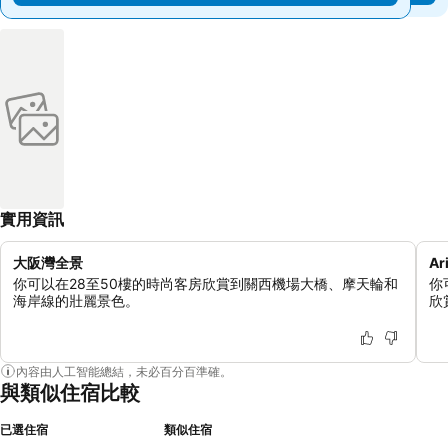
實用資訊
大阪灣全景
A
你可以在28至50樓的時尚客房欣賞到關西機場大橋、摩天輪和
你
海岸線的壯麗景色。
欣
內容由人工智能總結，未必百分百準確。
與類似住宿比較
已選住宿
類似住宿