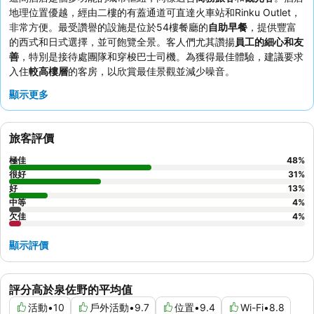
地理位置優越，經由二樓的有蓋通道可直達火車站和Rinku Outlet，
非常方便。最受讚譽的設施是位於54樓餐廳的
自助早餐
，提供豐富
的西式和日式選擇，並可飽覽全景。客人們尤其讚揚
員工的細心和友
善
，特別是接待處團隊和穿梭巴士司機。為獲得最佳體驗，建議要求
入住
較高樓層
的客房，以欣賞最佳景觀並減少噪音。
顯示更多
旅客評價
極佳
48
%
很好
31
%
好
13
%
中等
4
%
欠佳
4
%
顯示評價
評分高於泉佐野的平均值
活動
•
10
戶外活動
•
9.7
位置
•
9.4
Wi-Fi
•
8.8