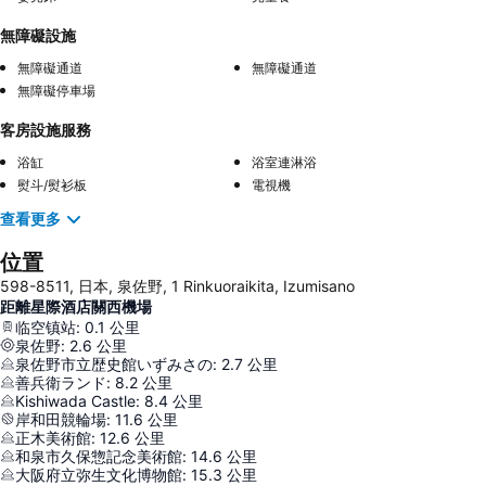
無障礙設施
無障礙通道
無障礙通道
無障礙停車場
客房設施服務
浴缸
浴室連淋浴
熨斗/熨衫板
電視機
查看更多
位置
598-8511, 日本, 泉佐野, 1 Rinkuoraikita, Izumisano
距離星際酒店關西機場
临空镇站
:
0.1
公里
泉佐野
:
2.6
公里
泉佐野市立歴史館いずみさの
:
2.7
公里
善兵衛ランド
:
8.2
公里
Kishiwada Castle
:
8.4
公里
岸和田競輪場
:
11.6
公里
正木美術館
:
12.6
公里
和泉市久保惣記念美術館
:
14.6
公里
大阪府立弥生文化博物館
:
15.3
公里