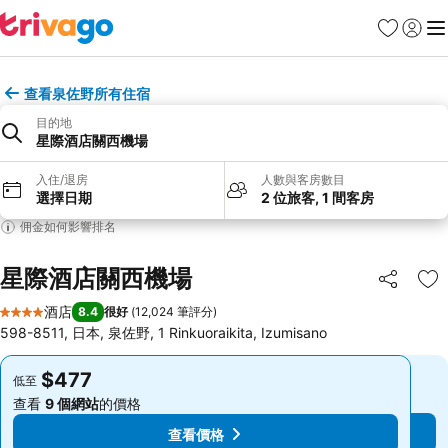
收藏夾
登入
選
查看泉佐野所有住宿
目的地
星際酒店關西機場
入住/退房
人數與客房數目
選擇日期
2 位旅客, 1 間客房
佣金如何影響排名
星際酒店關西機場
分享
放
酒店
8.4
很好
(
12,024 筆評分
)
4 星級
598-8511, 日本, 泉佐野, 1 Rinkuoraikita, Izumisano
$477
$477
低至
低至
查看
9 個網站
的價格
查看
9 個網站
的價格
查看價格
查看價格