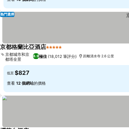
熱門選擇
京都格蘭比亞酒店
5 星級
查看價格
京都城市和京
極佳
(18,012 筆評分)
8.9
距離清水寺 2.6 公里
都塔全景
查看價格
$827
低至
查看
12 個網站
的價格