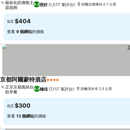
藝術化的佛教主
很好
(1,577 筆評分)
8.4
距離京都車站 0.7 公里
題裝飾
查看價格
$404
低至
查看
9 個網站
的價格
京都阿爾蒙特酒店
4 星級
查看價格
正宗京都風味自
極佳
(7,117 筆評分)
8.9
距離清水寺 2.3 公里
助早餐
查看價格
$300
低至
查看
13 個網站
的價格