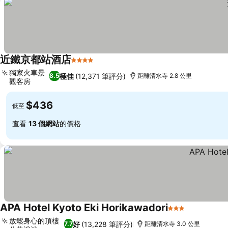
近鐵京都站酒店
4 星級
查看價格
獨家火車景
極佳
(12,371 筆評分)
8.5
距離清水寺 2.8 公里
觀客房
查看價格
$436
低至
查看
13 個網站
的價格
APA Hotel Kyoto Eki Horikawadori
3 星級
查看價格
放鬆身心的頂樓
好
(13,228 筆評分)
7.7
距離清水寺 3.0 公里