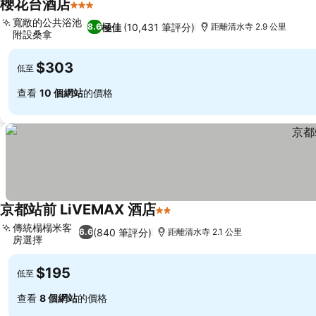
櫻花台酒店
3 星級
查看價格
寬敞的公共浴池
極佳
(10,431 筆評分)
8.6
距離清水寺 2.9 公里
附設桑拿
查看價格
$303
低至
查看
10 個網站
的價格
京都站前 LiVEMAX 酒店
2 星級
查看價格
傳統榻榻米客
(840 筆評分)
6.6
距離清水寺 2.1 公里
房選擇
查看價格
$195
低至
查看
8 個網站
的價格