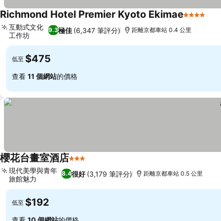
Richmond Hotel Premier Kyoto Ekimae
4 星級
查
互動式文化
極佳
(6,347 筆評分)
9.3
距離京都車站 0.4 公里
工作坊
查看價格
$475
低至
查看
11 個網站
的價格
櫻花台畫室酒店
3 星級
查看價格
現代美學與青年
很好
(3,179 筆評分)
8.4
距離京都車站 0.5 公里
旅館魅力
查看價格
$192
低至
查看
10 個網站
的價格