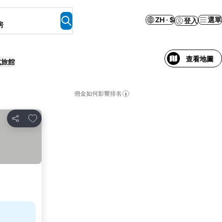
ZH · $
選單
登入
房
查看地圖
式旅館
佣金如何影響排名
放到收藏夾
分享