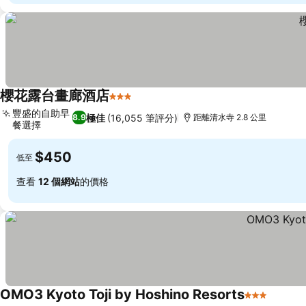
櫻花露台畫廊酒店
3 星級
查看價格
豐盛的自助早
極佳
(16,055 筆評分)
8.9
距離清水寺 2.8 公里
餐選擇
查看價格
$450
低至
查看
12 個網站
的價格
OMO3 Kyoto Toji by Hoshino Resorts
3 星級
查看價