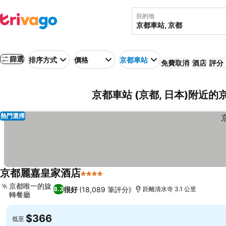
目的地
篩選
排序方式
價格
京都車站
免費取消
酒店
評分：
京都車站 (京都, 日本)附近的
熱門選擇
京都麗嘉皇家酒店
4 星級
查看價格
京都唯一的旋
很好
(18,089 筆評分)
8.3
距離清水寺 3.1 公里
轉餐廳
查看價格
$366
低至