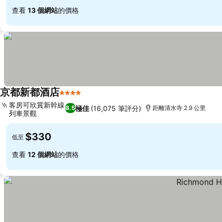
查看
13 個網站
的價格
京都新都酒店
4 星級
查看價格
客房可欣賞新幹線
極佳
(16,075 筆評分)
8.5
距離清水寺 2.9 公里
列車景觀
查看價格
$330
低至
查看
12 個網站
的價格